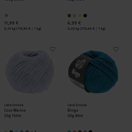
11,99 €
6,99 €
Inhalt:
Inhalt:
0,10 kg
(119,90 € / 1 kg)
0,03 kg
(279,60 € / 1 kg)
Cool Merino
Bingo
Hersteller:
Hersteller:
Lana Grossa
Lana Grossa
Cool Merino
Bingo
50g 150m
50g 80m
+ 1