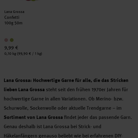
Hersteller:
Lana Grossa
Confetti
100g 50m
9,99 €
Inhalt:
0,10 kg
(99,90 € / 1 kg)
Lana Grossa: Hochwertige Garne für alle, die das Stricken
lieben
Lana Grossa
steht seit den frühen 1970er Jahren für
hochwertige Garne in allen Variationen. Ob Merino- bzw.
Schurwolle, Sockenwolle oder aktuelle Trendgarne – im
Sortiment von Lana Grossa
findet jeder das passende Garn.
Genau deshalb ist Lana Grossa bei Strick- und
Häkelanfängern genauso beliebt wie bei erfahrenen DIY-