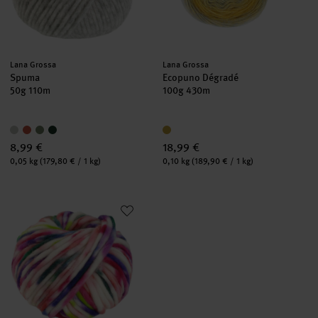
Hersteller:
Hersteller:
Lana Grossa
Lana Grossa
Spuma
Ecopuno Dégradé
50g 110m
100g 430m
8,99 €
18,99 €
Inhalt:
Inhalt:
0,05 kg
(179,80 € / 1 kg)
0,10 kg
(189,90 € / 1 kg)
Confetti