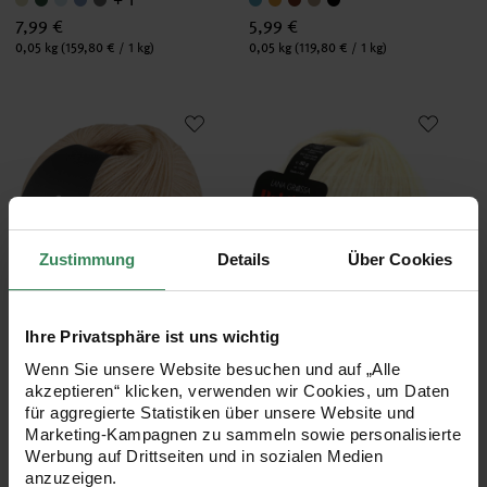
7,99 €
5,99 €
Inhalt:
Inhalt:
0,05 kg
(159,80 € / 1 kg)
0,05 kg
(119,80 € / 1 kg)
Sottile
Brigitte No.2
Zustimmung
Details
Über Cookies
Hersteller:
Hersteller:
Lana Grossa
Lana Grossa
Ihre Privatsphäre ist uns wichtig
Sottile
Brigitte No.2
50g 250m
50g 140m
Wenn Sie unsere Website besuchen und auf „Alle
akzeptieren“ klicken, verwenden wir Cookies, um Daten
für aggregierte Statistiken über unsere Website und
+ 1
Marketing-Kampagnen zu sammeln sowie personalisierte
8,99 €
8,49 €
Werbung auf Drittseiten und in sozialen Medien
Inhalt:
Inhalt:
anzuzeigen.
0,05 kg
(179,80 € / 1 kg)
0,05 kg
(169,80 € / 1 kg)