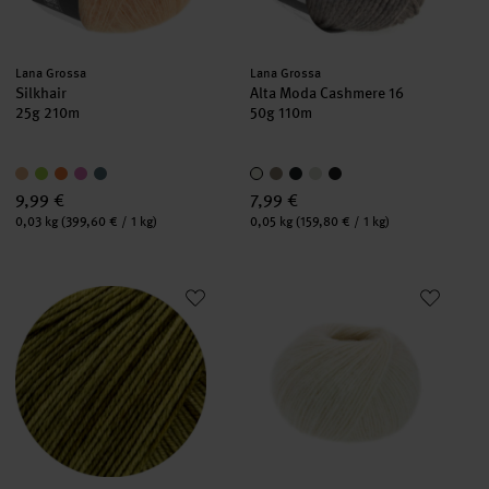
Hersteller:
Hersteller:
Lana Grossa
Lana Grossa
Silkhair
Alta Moda Cashmere 16
25g 210m
50g 110m
9,99 €
7,99 €
Inhalt:
Inhalt:
0,03 kg
(399,60 € / 1 kg)
0,05 kg
(159,80 € / 1 kg)
Cool Wool Vintage
Natural Alpaca Pelo