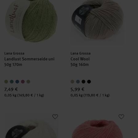
Hersteller:
Hersteller:
Lana Grossa
Lana Grossa
Landlust Sommerseide uni
Cool Wool
50g 170m
50g 160m
7,49 €
5,99 €
Inhalt:
Inhalt:
0,05 kg
(149,80 € / 1 kg)
0,05 kg
(119,80 € / 1 kg)
Elastico
Ecopuno