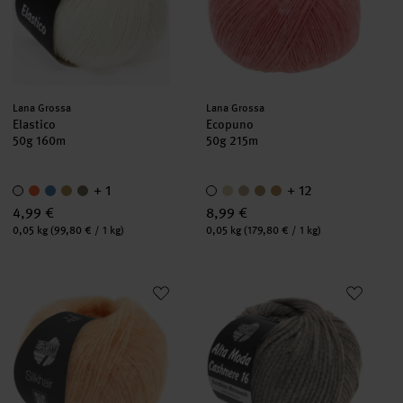
Hersteller:
Hersteller:
Lana Grossa
Lana Grossa
Elastico
Ecopuno
50g 160m
50g 215m
+ 1
+ 12
4,99 €
8,99 €
Inhalt:
Inhalt:
0,05 kg
(99,80 € / 1 kg)
0,05 kg
(179,80 € / 1 kg)
Silkhair
Alta Moda Cashmere 16