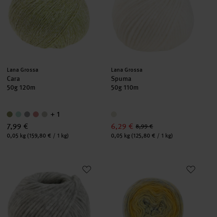
Hersteller:
Hersteller:
Lana Grossa
Lana Grossa
Cara
Spuma
50g 120m
50g 110m
+ 1
7,99 €
6,29 €
8,99 €
Inhalt:
Inhalt:
0,05 kg
(159,80 € / 1 kg)
0,05 kg
(125,80 € / 1 kg)
Spuma
Ecopuno Dégradé