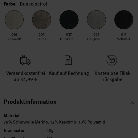
Farbe
Dunkelpetrol
016
003
037
001
015
Rohweiß
Taupe
Dunkelpetrol
Hellgrau Meliert
Schwarz
Versand­kosten­frei
Kauf auf Rechnung
Kosten­lose Filial­
ab 34,99 €
rückgabe
Produktinformation
Material
78% Schurwolle Merino, 12% Kaschmir, 10% Polyamid
Grammatur
50g