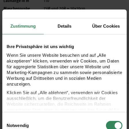
Lauflänge in m
110
Maschenprobe
15M und 20R = 10x10cm
Nadelstärke in mm
8 mm
Verbrauch
Gr. 38/40 = ca. 400g
Zustimmung
Details
Über Cookies
Pflegehinweise
Mehr Informationen zu Pflegehinweisen
Ihre Privatsphäre ist uns wichtig
Artikel-Nr.
3035994
Wenn Sie unsere Website besuchen und auf „Alle
akzeptieren“ klicken, verwenden wir Cookies, um Daten
Bestell-Nr.
3311301
für aggregierte Statistiken über unsere Website und
Marketing-Kampagnen zu sammeln sowie personalisierte
Werbung auf Drittseiten und in sozialen Medien
anzuzeigen.
Produktbeschreibung
Klicken Sie auf „Alle ablehnen“, verwenden wir Cookies
ausschließlich, um die Benutzerfreundlichkeit der
„Alta Moda Cashmere 16“ von Lana Grossa ist ein
Website sicherzustellen, die Reichweite im Rahmen
aggregierter Statistiken zu messen und Ihre Auswahl für
supersoftes Kettengarn, das aus extrafeiner Merinowolle mit
zukünftige Besuche zu speichern.
Einwilligungsauswahl
Kaschmiranteil besteht.
Ihre Einwilligung ist freiwillig und kann jederzeit über den
Notwendig