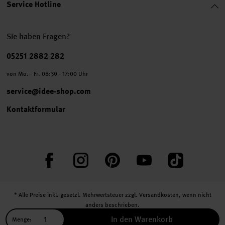
Service Hotline
Sie haben Fragen?
Telefonnummer
05251 2882 282
von Mo. - Fr. 08:30 - 17:00 Uhr
service@idee-shop.com
Kontaktformular
Facebook
Instagram
Pinterest
YouTube
TikTok
* Alle Preise inkl. gesetzl. Mehrwertsteuer zzgl.
Versandkosten
, wenn nicht
anders beschrieben.
** Jede:r Abonnent:in erhält bei erstmaliger Anmeldung für unseren Newsletter
In den Warenkorb
Menge: