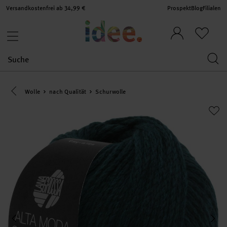
Versandkostenfrei ab 34,99 €
Prospekt
Blog
Filialen
Eine Kategorie zurück navigieren
Wolle
nach Qualität
Schurwolle