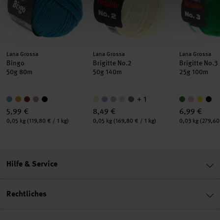
Hersteller:
Hersteller:
Hersteller:
Lana Grossa
Lana Grossa
Lana Grossa
Bingo
Brigitte No.2
Brigitte No.3
50g 80m
50g 140m
25g 100m
+ 1
5,99 €
8,49 €
6,99 €
Inhalt:
Inhalt:
Inhalt:
0,05 kg
(119,80 € / 1 kg)
0,05 kg
(169,80 € / 1 kg)
0,03 kg
(279,60 
Hilfe & Service
Rechtliches