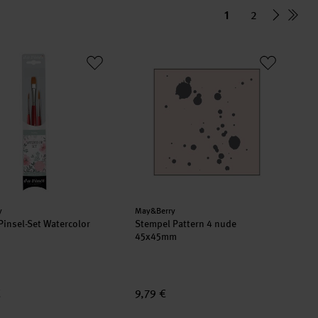
1
2
 Pinsel-Set Watercolor
Stempel Pattern 4 nude 45x45mm
er:
Hersteller:
y
May&Berry
 Pinsel-Set Watercolor
Stempel Pattern 4 nude
45x45mm
€
9,79 €