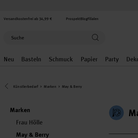
Versandkostenfrei ab 34,99 €
Prospekt
Blog
Filialen
Neu
Basteln
Schmuck
Papier
Party
Dek
Neu general.openMenu
Basteln general.openMenu
Schmuck general.ope
Papier gener
Party
Eine Kategorie zurück navigieren
Künstlerbedarf
Marken
May & Berry
Marken
Ma
Frau Hölle
May & Berry