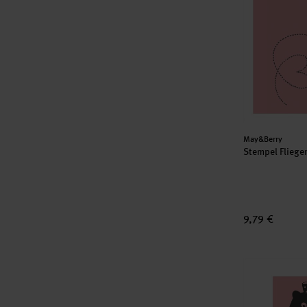
Hersteller:
May&Berry
Stempel Fliege
9,79 €
Stempel Bär