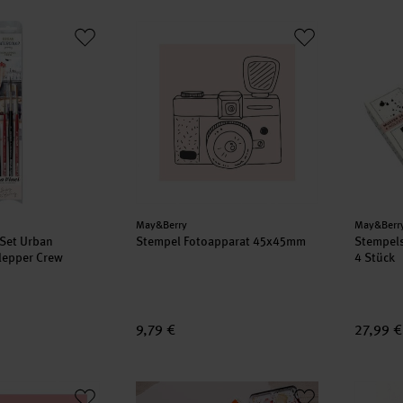
el-Set Urban Watercolor Schlepper Crew
Stempel Fotoapparat 45x45mm
Stempel
Hersteller:
Herstell
May&Berry
May&Berr
-Set Urban
Stempel Fotoapparat 45x45mm
Stempels
lepper Crew
4 Stück
9,79 €
27,99 €
ger rosa 35x45mm
Anleitung Urban Watercoloring mit May & 
Communi