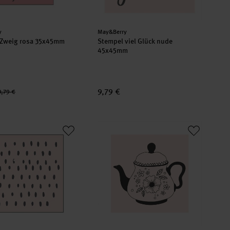
er:
Hersteller:
y
May&Berry
 Zweig rosa 35x45mm
Stempel viel Glück nude
45x45mm
9,79 €
9,79 €
 Pattern 1 nude 45x45mm
Stempel Teekanne nude 45x45mm