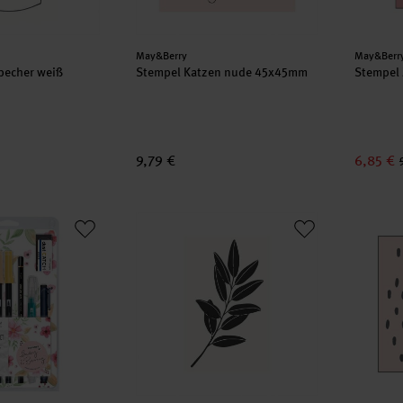
Hersteller:
Herstell
May&Berry
May&Berr
becher weiß
Stempel Katzen nude 45x45mm
Stempel
9,79 €
6,85 €
coloring Set Floral
Stempel Olivenzweig weiß 35x55mm
Stempel