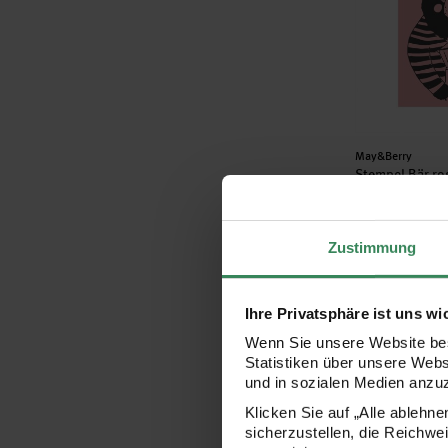
Hersteller:
May&Berry
Stempel Bär r
Zustimmung
9,79 €
Ihre Privatsphäre ist uns wi
Stempel Näh
Wenn Sie unsere Website bes
Statistiken über unsere Web
und in sozialen Medien anzu
Klicken Sie auf „Alle ablehn
sicherzustellen, die Reichwe