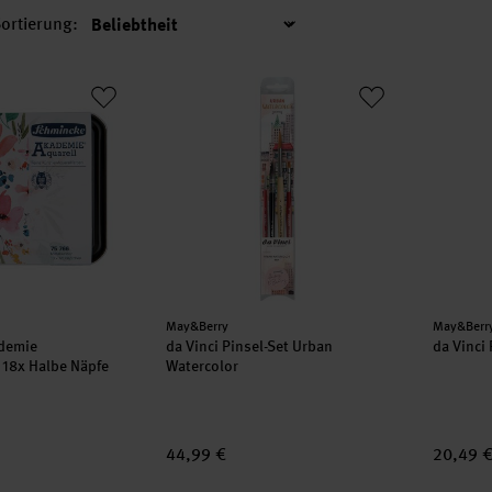
ortierung:
Sortierung
ademie Aquarellkasten 18x Halbe Näpfe
da Vinci Pinsel-Set Urban Watercolor
da Vinci
Hersteller:
Herstell
May&Berry
May&Berr
demie
da Vinci Pinsel-Set Urban
da Vinci
 18x Halbe Näpfe
Watercolor
44,99 €
20,49 