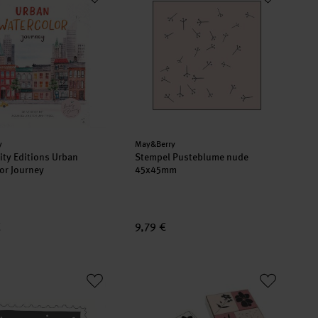
er:
Hersteller:
y
May&Berry
ty Editions Urban
Stempel Pusteblume nude
or Journey
45x45mm
€
9,79 €
 Briefmarke Danke weiß 35x55mm
Stempelset Floral 4 Stück