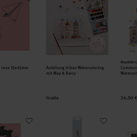
Herstell
May&Berr
r rosa 35x45mm
Anleitung Urban Watercoloring
Communi
mit May & Berry
Watercol
Gratis
24,00 
 rosa 35x45mm
da Vinci Pinsel-Set Winter Wonder
Stempel