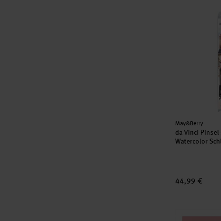
da Vinci Pins
Hersteller:
May&Berry
da Vinci Pinsel
Watercolor Sch
44,99 €
Stempel Flie