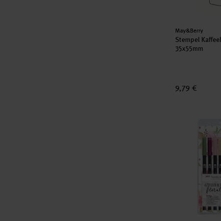
Hersteller:
May&Berry
Stempel Kaffee
35x55mm
9,79 €
Tombow Water