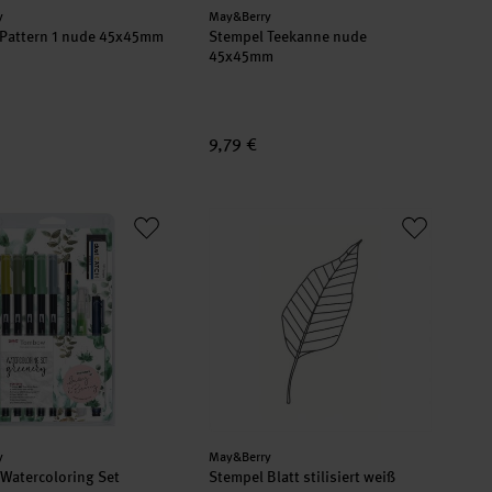
er:
Hersteller:
y
May&Berry
 Pattern 1 nude 45x45mm
Stempel Teekanne nude
45x45mm
9,79 €
ellmarkern
Watercoloring Set Greenery
Stempel Blatt stilisiert weiß 35x55mm
er:
Hersteller:
y
May&Berry
Watercoloring Set
Stempel Blatt stilisiert weiß