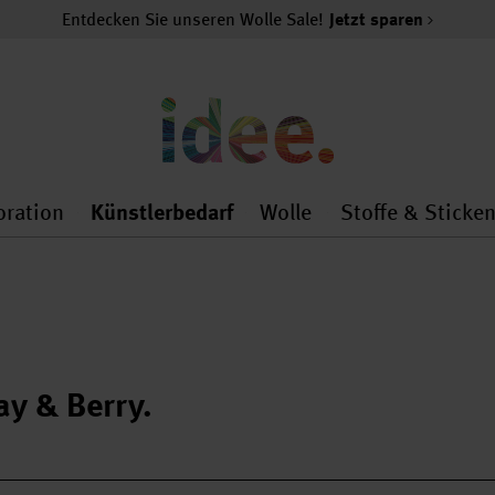
Entdecken Sie unseren Wolle Sale!
Jetzt sparen
oration
Künstlerbedarf
Wolle
Stoffe & Sticke
nMenu
al.openMenu
 general.openMenu
Dekoration general.openMenu
Künstlerbedarf general.
Wolle general.o
y & Berry