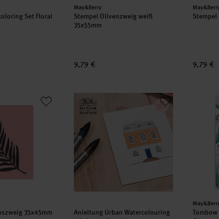
Hersteller:
Herstell
May&Berry
May&Berr
loring Set Floral
Stempel Olivenzweig weiß
Stempel
35x55mm
9,79 €
9,79 €
buszweig 35x45mm
Anleitung Urban Watercolouring mit Aquar
Tombow 
Herstell
May&Berr
uszweig 35x45mm
Anleitung Urban Watercolouring
Tombow 