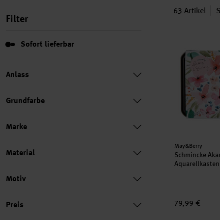
63
Artikel
S
Filter
Schmincke Ak
Sofort lieferbar
Sofort lieferbar
Anlass
Grundfarbe
Marke
Hersteller:
May&Berry
Material
Schmincke Aka
Aquarellkasten
Motiv
Preis
79,99 €
Preis