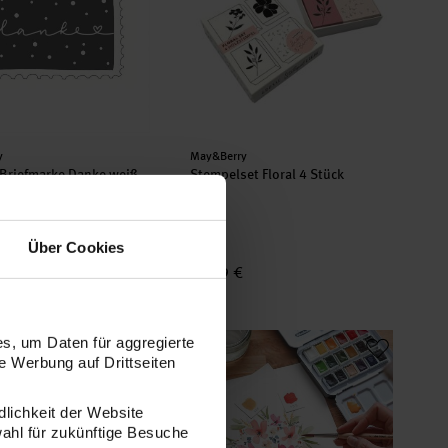
er:
Hersteller:
y
May&Berry
Briefmarke Danke weiß
Stempelset Floral 4 Stück
m
Über Cookies
27,99 €
 Weltkugel rosa 35x45mm
Anleitung Floral Watercoloring mit M
s, um Daten für aggregierte
 Werbung auf Drittseiten
dlichkeit der Website
wahl für zukünftige Besuche