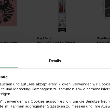
Hersteller:
Herstell
May&Berry
May&Berr
osa 35x45mm
da Vinci Pinsel-Set Winter
Stempel 
Wonder
35x55m
Details
26,99 €
9,79 €
chtig
maschine 45x45mm
Stempel Hund rosa 35x45mm
Stempel
uchen und auf „Alle akzeptieren“ klicken, verwenden wir Cookie
site und Marketing-Kampagnen zu sammeln sowie personalisierte
zeigen.
en“, verwenden wir Cookies ausschließlich, um die Benutzerfreun
ite im Rahmen aggregierter Statistiken zu messen und Ihre Aus