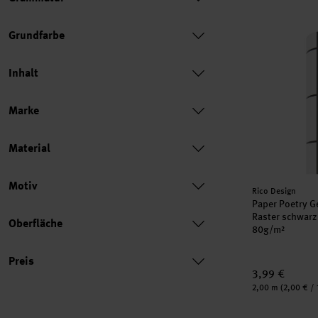
Paper Poetry
Grundfarbe
Inhalt
Marke
Material
Motiv
Hersteller:
Rico Design
Paper Poetry G
Raster schwar
Oberfläche
80g/m²
Preis
Preis
3,99 €
Inhalt:
2,00 m
(2,00 € / 