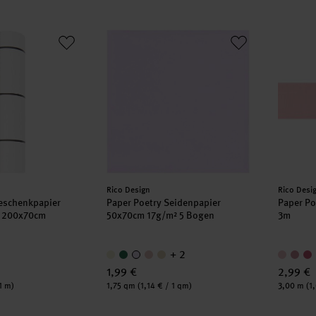
 Geschenkpapier Raster schwarz 200x70cm 80g/m²
Paper Poetry Seidenpapier 50x70cm 17g/m
Paper 
Hersteller:
Herstell
Rico Design
Rico Desi
eschenkpapier
Paper Poetry Seidenpapier
Paper P
z 200x70cm
50x70cm 17g/m² 5 Bogen
3m
+ 2
1,99 €
2,99 €
Inhalt:
Inhalt:
1 m)
1,75 qm
(1,14 € / 1 qm)
3,00 m
(1