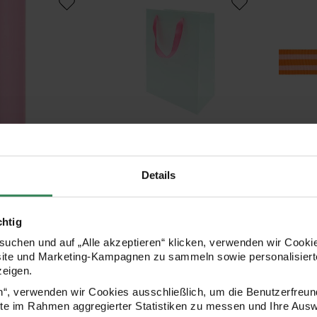
Hersteller:
Herstell
Rico Design
Rico Desi
eschenkpapier
Paper Poetry Geschenktüte mint
Paper P
Details
 3m 70g/m²
18x26x12cm
Streifen
25mmx3
chtig
2,49 €
3,49 €
uchen und auf „Alle akzeptieren“ klicken, verwenden wir Cookie
Inhalt:
1 m)
3,00 m
(1
site und Marketing-Kampagnen zu sammeln sowie personalisierte
zeigen.
y Taftband Sonne 38mm 3m
Paper Poetry Taftband Pixel Herzen
Paper P
en“, verwenden wir Cookies ausschließlich, um die Benutzerfreun
ite im Rahmen aggregierter Statistiken zu messen und Ihre Aus