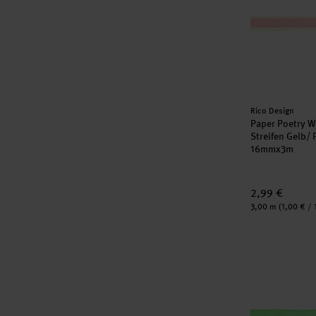
Hersteller:
Rico Design
Paper Poetry 
Streifen Gelb/
16mmx3m
2,99 €
Inhalt:
3,00 m
(1,00 € / 
Paper Poetry