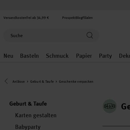
Versandkostenfrei ab 34,99 €
Prospekt
Blog
Filialen
Neu
Basteln
Schmuck
Papier
Party
Dek
Neu general.openMenu
Basteln general.openMenu
Schmuck general.ope
Papier gener
Party
Eine Kategorie zurück navigieren
Anlässe
Geburt & Taufe
Geschenke verpacken
Geburt & Taufe
Ge
Karten gestalten
Babyparty