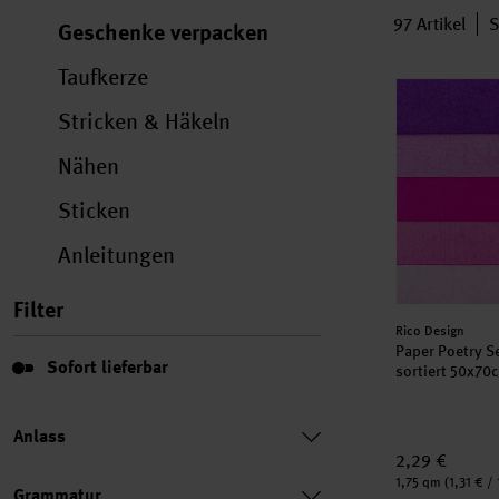
97
Artikel
S
Geschenke verpacken
Taufkerze
Paper Poetry 
Stricken & Häkeln
Nähen
Sticken
Anleitungen
Filter
Hersteller:
Rico Design
Paper Poetry Se
Sofort lieferbar
Sofort lieferbar
sortiert 50x70
Anlass
2,29 €
Inhalt:
1,75 qm
(1,31 € /
Grammatur