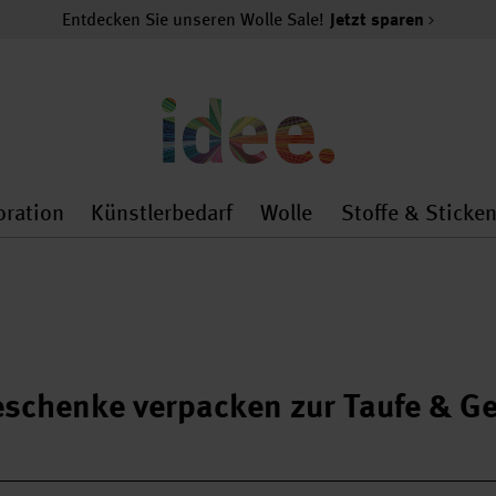
Entdecken Sie unseren Wolle Sale!
Jetzt sparen
oration
Künstlerbedarf
Wolle
Stoffe & Sticke
nMenu
al.openMenu
 general.openMenu
Dekoration general.openMenu
Künstlerbedarf general.
Wolle general.o
schenke verpacken zur Taufe & G