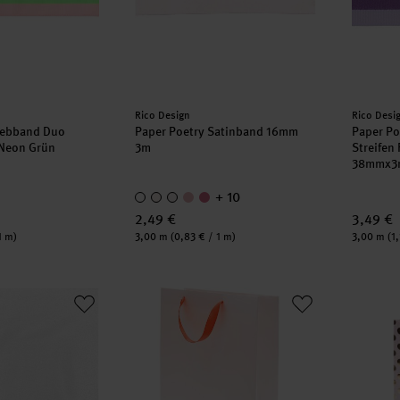
Hersteller:
Herstell
Rico Design
Rico Desi
Webband Duo
Paper Poetry Satinband 16mm
Paper P
 Neon Grün
3m
Streifen 
38mmx3
+ 10
2,49 €
3,49 €
Inhalt:
Inhalt:
1 m)
3,00 m
(0,83 € / 1 m)
3,00 m
(1
 Seidenpapier crystal 50x70cm 5 Bogen
Paper Poetry Geschenktüte rosa 26x32x12
Geschen