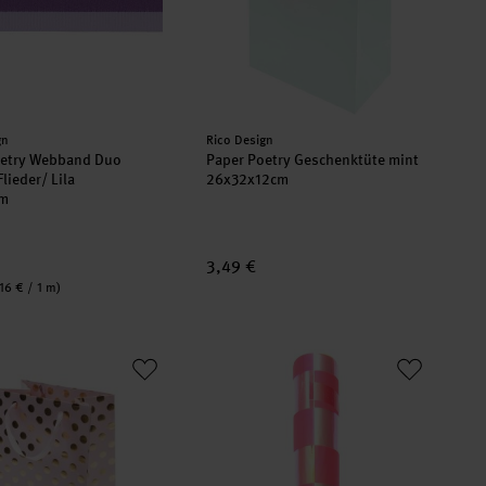
er:
Hersteller:
gn
Rico Design
oetry Webband Duo
Paper Poetry Geschenktüte mint
Flieder/ Lila
26x32x12cm
m
3,49 €
,16 € / 1 m)
cm
ktüte rosa Punkte gold 18x26x12cm
Paper Poetry Geschenkfolie Schachbr