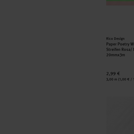
Hersteller:
Rico Design
Paper Poetry 
Streifen Rosa/
20mmx3m
2,99 €
Inhalt:
3,00 m
(1,00 € / 
Paper Poetry