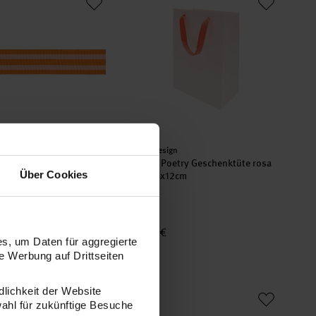
er:
Hersteller:
gn
Rico Design
oetry Webband Duo
Paper Poetry Geschenktüte rosa
Über Cookies
 Neon
18x26x12cm
m
2,49 €
s, um Daten für aggregierte
,16 € / 1 m)
 Werbung auf Drittseiten
oetry Geschenktüte weiß 18x26x12cm
Paper Poetry Satinband 25mm 3m
dlichkeit der Website
wahl für zukünftige Besuche