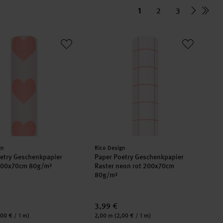
1
2
3
0x70cm 5 Bogen
oetry Geschenkpapier Herzen 200x70cm 80g/m²
Paper Poetry Geschenkpapier Raster
er:
Hersteller:
gn
Rico Design
etry Geschenkpapier
Paper Poetry Geschenkpapier
200x70cm 80g/m²
Raster neon rot 200x70cm
80g/m²
3,99 €
Inhalt:
,00 € / 1 m)
2,00 m
(2,00 € / 1 m)