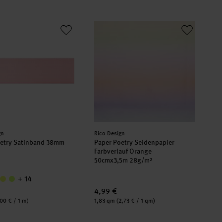
² 5 Bogen
Poetry Satinband 38mm 3m
Paper Poetry Seidenpapier Farbverla
er:
Hersteller:
gn
Rico Design
oetry Satinband 38mm
Paper Poetry Seidenpapier
Farbverlauf Orange
50cmx3,5m 28g/m²
+ 14
4,99 €
Inhalt:
,00 € / 1 m)
1,83 qm
(2,73 € / 1 qm)