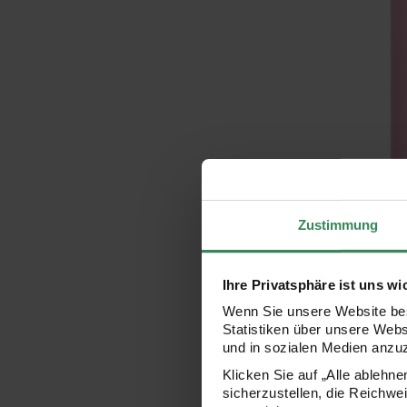
Hersteller:
Rico Design
Paper Poetry G
Zustimmung
hellrosa 70cm
Ihre Privatsphäre ist uns wi
3,99 €
Wenn Sie unsere Website bes
Inhalt:
3,00 m
(1,33 € / 
Statistiken über unsere Web
und in sozialen Medien anzu
Paper Poetr
Klicken Sie auf „Alle ablehn
sicherzustellen, die Reichwe