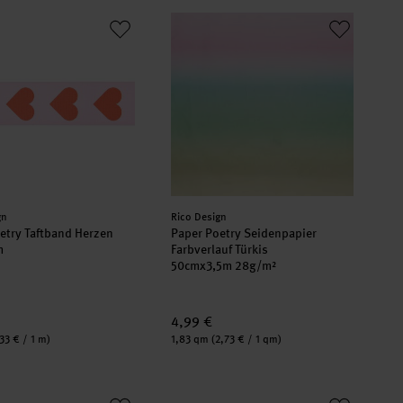
oetry Taftband Herzen 38mm 3m
Paper Poetry Seidenpapier Farbverlau
er:
Hersteller:
gn
Rico Design
etry Taftband Herzen
Paper Poetry Seidenpapier
m
Farbverlauf Türkis
50cmx3,5m 28g/m²
4,99 €
Inhalt:
,33 € / 1 m)
1,83 qm
(2,73 € / 1 qm)
cm
oetry Webband Duo Streifen Neon
Paper Poetry Geschenktüte rosa 18x