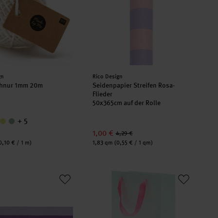
er:
Hersteller:
gn
Rico Design
chnur 1mm 20m
Seidenpapier Streifen Rosa-
Flieder
50x365cm auf der Rolle
+ 5
1,00 €
4,29 €
Inhalt:
0,10 € / 1 m)
1,83 qm
(0,55 € / 1 qm)
oetry Webband Duo Streifen Flieder/ Lila
Paper Poetry Geschenktüte mint 26