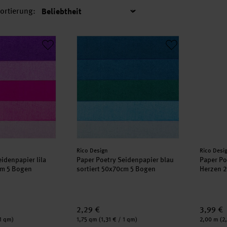
ortierung:
Sortierung
Seidenpapier lila sortiert 50x70cm 5 Bogen
Paper Poetry Seidenpapier blau sortiert 5
Paper P
Hersteller:
Herstell
Rico Design
Rico Desi
idenpapier lila
Paper Poetry Seidenpapier blau
Paper Po
cm 5 Bogen
sortiert 50x70cm 5 Bogen
Herzen 
2,29 €
3,99 €
Inhalt:
Inhalt:
 1 qm)
1,75 qm
(1,31 € / 1 qm)
2,00 m
(2