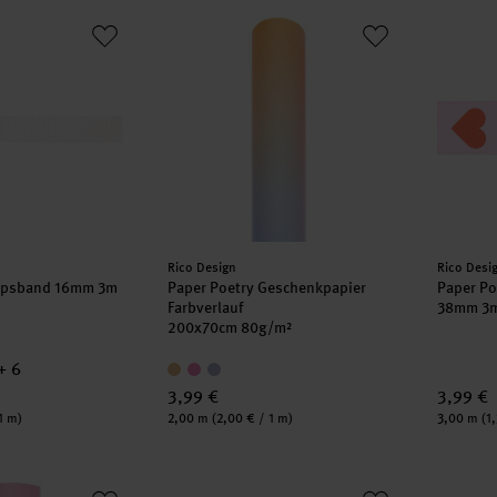
y Ripsband 16mm 3m
Paper Poetry Geschenkpapier Farbverlauf
Paper P
Hersteller:
Herstell
Rico Design
Rico Desi
Ripsband 16mm 3m
Paper Poetry Geschenkpapier
Paper Po
Farbverlauf
38mm 3
200x70cm 80g/m²
+ 6
3,99 €
3,99 €
Inhalt:
Inhalt:
1 m)
2,00 m
(2,00 € / 1 m)
3,00 m
(1
 Geschenkpapier hellrosa 70cm 3m 70g/m²
Paper Poetry Geschenktüte mint 18x26x12
Paper P