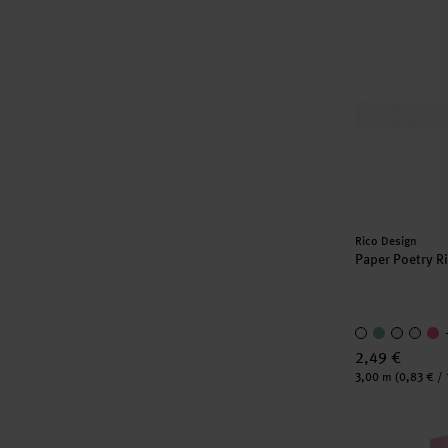
Paper Poetr
Hersteller:
Rico Design
Paper Poetry 
2,49 €
Inhalt:
3,00 m
(0,83 € / 
Paper Poetry