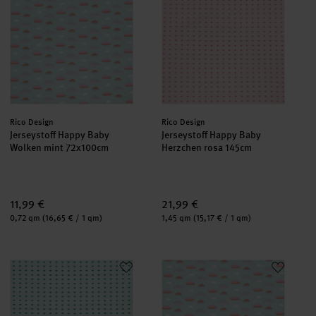
Hersteller:
Hersteller:
Rico Design
Rico Design
Jerseystoff Happy Baby
Jerseystoff Happy Baby
Wolken mint 72x100cm
Herzchen rosa 145cm
11,99 €
21,99 €
Inhalt:
Inhalt:
0,72 qm
(16,65 € / 1 qm)
1,45 qm
(15,17 € / 1 qm)
Jerseystoff Happy Baby Herzchen mint 72x100cm
Jerseystoff Happy Baby Wolken