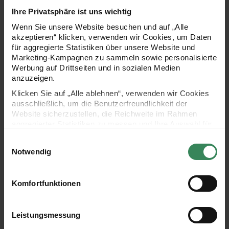
Hersteller:
Hersteller:
Rico Design
Rico Design
Ihre Privatsphäre ist uns wichtig
Jerseystoff Happy Baby
Stickpackung Geburtsbild
Wolken rosa 145cm
Wolken
Wenn Sie unsere Website besuchen und auf „Alle
akzeptieren“ klicken, verwenden wir Cookies, um Daten
für aggregierte Statistiken über unsere Website und
Marketing-Kampagnen zu sammeln sowie personalisierte
21,99 €
18,99 €
Werbung auf Drittseiten und in sozialen Medien
Inhalt:
1,45 qm
(15,17 € / 1 qm)
anzuzeigen.
Klicken Sie auf „Alle ablehnen“, verwenden wir Cookies
ausschließlich, um die Benutzerfreundlichkeit der
Stickpackung Sashiko Landschaft
Stickbuch Happy Baby179
Website sicherzustellen, die Reichweite im Rahmen
set
aggregierter Statistiken zu messen und Ihre Auswahl für
zukünftige Besuche zu speichern.
Einwilligungsauswahl
Ihre Einwilligung ist freiwillig und kann jederzeit über den
Notwendig
Link „Cookie-Einstellungen“ im Fußbereich der Seite
widerrufen werden. Weitere Informationen zu den
verwendeten Technologien und den Empfängern der
Komfortfunktionen
Daten finden Sie in unserer Datenschutzerklärung.
Impressum
Datenschutz
Vertrag widerrufen
Hersteller:
Hersteller:
Rico Design
Rico Design
Leistungsmessung
Stickpackung Sashiko
Stickbuch Happy Baby179
Landschaft