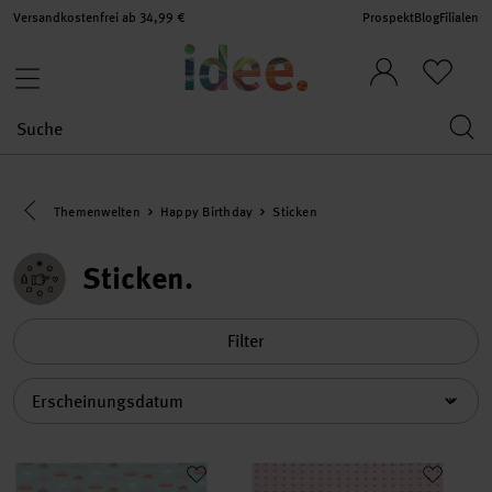
Versandkostenfrei ab 34,99 €
Prospekt
Blog
Filialen
Eine Kategorie zurück navigieren
Themenwelten
Happy Birthday
Sticken
Sticken
Filter
Sortierung
Jerseystoff Happy Baby Wolken mint 72x100cm
Jerseystoff Happy Baby Herzch