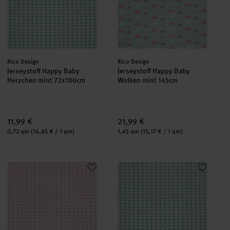
Hersteller:
Hersteller:
Rico Design
Rico Design
Jerseystoff Happy Baby
Jerseystoff Happy Baby
Herzchen mint 72x100cm
Wolken mint 145cm
11,99 €
21,99 €
Inhalt:
Inhalt:
0,72 qm
(16,65 € / 1 qm)
1,45 qm
(15,17 € / 1 qm)
Jerseystoff Happy Baby Herzchen rosa 72x100cm
Jerseystoff Happy Baby Herzch