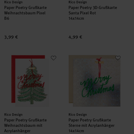
Hersteller:
Hersteller:
Rico Design
Rico Design
Paper Poetry Grußkarte
Paper Poetry 3D-Grußkarte
Weihnachtsbaum Pixel
Santa Pixel Rot
B6
14x14cm
3,99 €
4,99 €
Paper Poetry Grußkarte Weihnachtsbaum mit Acrylanhänger
Paper Poetry Grußkarte Sterne 
Hersteller:
Hersteller:
Rico Design
Rico Design
Paper Poetry Grußkarte
Paper Poetry Grußkarte
Weihnachtsbaum mit
Sterne mit Acrylanhänger
Acrylanhänger
14x14cm