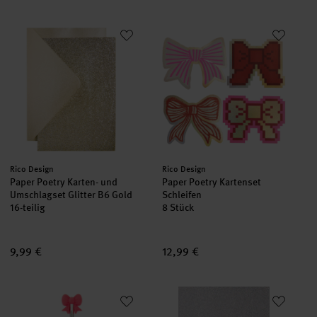
Paper Poetry Karten- und Umschlagset Glitter B6 Gold
Paper Poetry Kartenset Schleife
Hersteller:
Hersteller:
Rico Design
Rico Design
Paper Poetry Karten- und
Paper Poetry Kartenset
Umschlagset Glitter B6 Gold
Schleifen
16-teilig
8 Stück
9,99 €
12,99 €
Paper Poetry Bleistift mit Schleife Silber
Paper Poetry Glitterkarton