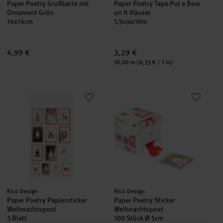
Paper Poetry Grußkarte mit
Paper Poetry Tape Put a Bow
Ornament Grün
on It Häuser
14x14cm
1,5cmx10m
4,99 €
3,29 €
Inhalt:
10,00 m
(0,33 € / 1 m)
Paper Poetry Papiersticker Weihnachtspost
Paper Poetry Sticker Weihnacht
Hersteller:
Hersteller:
Rico Design
Rico Design
Paper Poetry Papiersticker
Paper Poetry Sticker
Weihnachtspost
Weihnachtspost
3 Blatt
100 Stück Ø 5cm