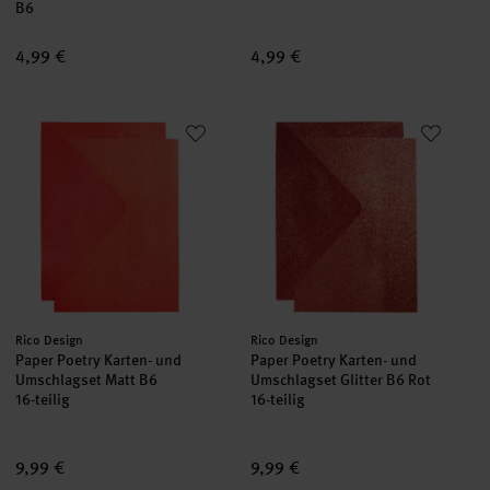
B6
4,99 €
4,99 €
Paper Poetry Karten- und Umschlagset Matt B6
Paper Poetry Karten- und Umsch
Hersteller:
Hersteller:
Rico Design
Rico Design
Paper Poetry Karten- und
Paper Poetry Karten- und
Umschlagset Matt B6
Umschlagset Glitter B6 Rot
16-teilig
16-teilig
9,99 €
9,99 €