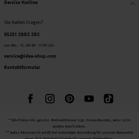
Service Hotline
Sie haben Fragen?
Telefonnummer
05251 2882 282
von Mo. - Fr. 08:30 - 17:00 Uhr
service@idee-shop.com
Kontaktformular
Facebook
Instagram
Pinterest
YouTube
TikTok
* Alle Preise inkl. gesetzl. Mehrwertsteuer zzgl.
Versandkosten
, wenn nicht
anders beschrieben.
** Jede:r Abonnent:in erhält bei erstmaliger Anmeldung für unseren Newsletter
einen 10 % Rabatt-Gutschein für unseren Online-Shop.