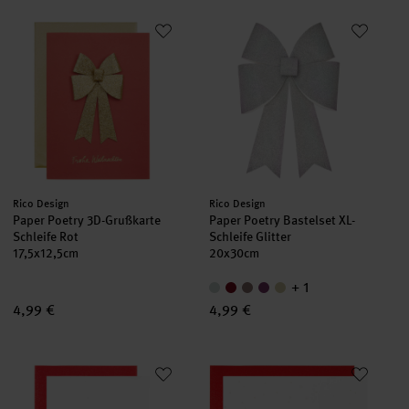
Paper Poetry 3D-Grußkarte Schleife Rot
Paper Poetry Bastelset XL-Schleif
Hersteller:
Hersteller:
Rico Design
Rico Design
Paper Poetry 3D-Grußkarte
Paper Poetry Bastelset XL-
Schleife Rot
Schleife Glitter
17,5x12,5cm
20x30cm
+ 1
4,99 €
4,99 €
Paper Poetry 3D-Grußkarte Schleife Weiß
Paper Poetry 3D-Grußkarte Kra