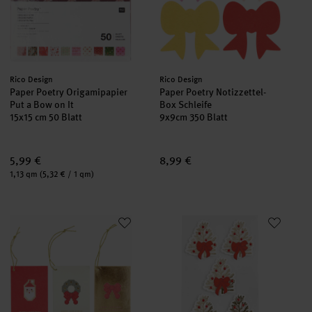
Hersteller:
Hersteller:
Rico Design
Rico Design
Paper Poetry Origamipapier
Paper Poetry Notizzettel-
Put a Bow on It
Box Schleife
15x15 cm 50 Blatt
9x9cm 350 Blatt
5,99 €
8,99 €
Inhalt:
1,13 qm
(5,32 € / 1 qm)
Paper Poetry Kärtchenanhänger Pixel
Paper Poetry 3D Sticker Tanne