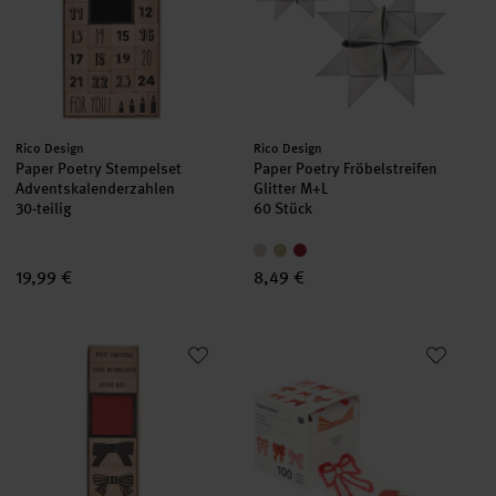
Hersteller:
Hersteller:
Rico Design
Rico Design
Paper Poetry Stempelset
Paper Poetry Fröbelstreifen
Adventskalenderzahlen
Glitter M+L
30-teilig
60 Stück
19,99 €
8,49 €
Paper Poetry Stempelset Schleifen
Paper Poetry Sticker Schleifen C