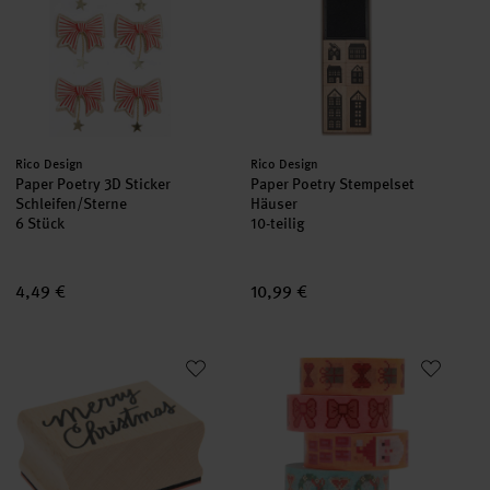
Hersteller:
Hersteller:
Rico Design
Rico Design
Paper Poetry 3D Sticker
Paper Poetry Stempelset
Schleifen/Sterne
Häuser
6 Stück
10-teilig
4,49 €
10,99 €
Paper Poetry Stempel Put a Bow on It Merry Christmas
Paper Poetry Tape Set Schleifen