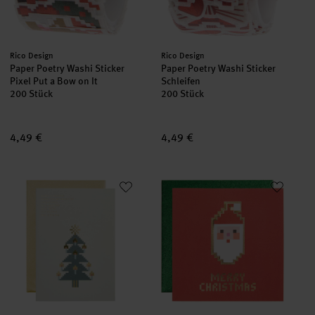
Hersteller:
Hersteller:
Rico Design
Rico Design
Paper Poetry Washi Sticker
Paper Poetry Washi Sticker
Pixel Put a Bow on It
Schleifen
200 Stück
200 Stück
4,49 €
4,49 €
Paper Poetry Grußkarte Weihnachtsbaum Pixel
Paper Poetry 3D-Grußkarte Sant