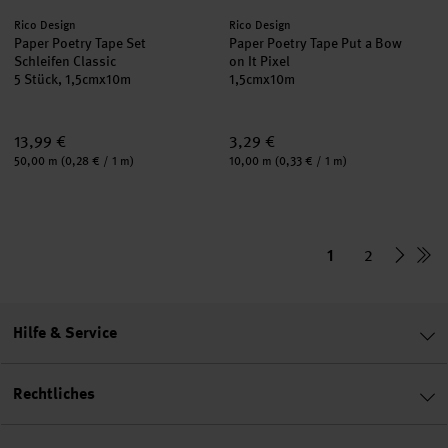
Hersteller:
Hersteller:
Rico Design
Rico Design
Paper Poetry Tape Set
Paper Poetry Tape Put a Bow
Schleifen Classic
on It Pixel
5 Stück, 1,5cmx10m
1,5cmx10m
13,99 €
3,29 €
Inhalt:
Inhalt:
50,00 m
(0,28 € / 1 m)
10,00 m
(0,33 € / 1 m)
1
2
Hilfe & Service
Rechtliches