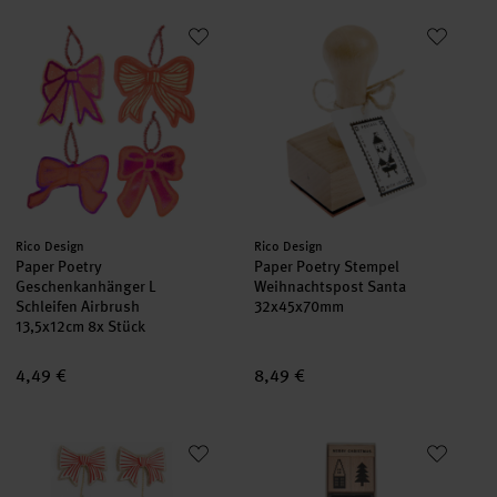
Paper Poetry Geschenkanhänger L Schleifen Airbrush
Paper Poetry Stempel Weihnach
Hersteller:
Hersteller:
Rico Design
Rico Design
Paper Poetry
Paper Poetry Stempel
Geschenkanhänger L
Weihnachtspost Santa
Schleifen Airbrush
32x45x70mm
13,5x12cm 8x Stück
4,49 €
8,49 €
Paper Poetry 3D Sticker Schleifen/Sterne
Paper Poetry Stempelset Häuse