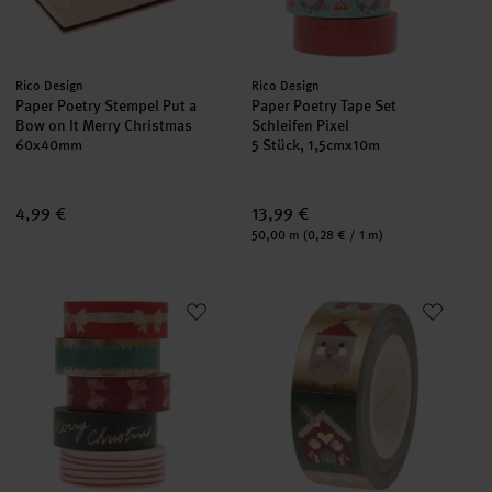
Hersteller:
Hersteller:
Rico Design
Rico Design
Paper Poetry Stempel Put a
Paper Poetry Tape Set
Bow on It Merry Christmas
Schleifen Pixel
60x40mm
5 Stück, 1,5cmx10m
4,99 €
13,99 €
Inhalt:
50,00 m
(0,28 € / 1 m)
Paper Poetry Tape Set Schleifen Classic
Paper Poetry Tape Put a Bow on 