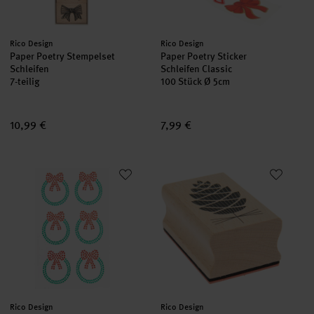
Hersteller:
Hersteller:
Rico Design
Rico Design
Paper Poetry Stempelset
Paper Poetry Sticker
Schleifen
Schleifen Classic
7-teilig
100 Stück Ø 5cm
10,99 €
7,99 €
Paper Poetry Strass-Sticker Kränze
Paper Poetry Stempel Put a Bow
Hersteller:
Hersteller:
Rico Design
Rico Design