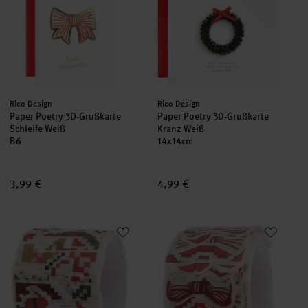
Hersteller:
Hersteller:
Rico Design
Rico Design
Paper Poetry 3D-Grußkarte
Paper Poetry 3D-Grußkarte
Schleife Weiß
Kranz Weiß
B6
14x14cm
3,99 €
4,99 €
Paper Poetry Washi Sticker Pixel Put a Bow on It
Paper Poetry Washi Sticker Schl