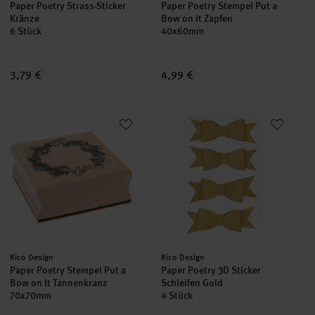
Paper Poetry Strass-Sticker
Paper Poetry Stempel Put a
Kränze
Bow on It Zapfen
6 Stück
40x60mm
3,79 €
4,99 €
Paper Poetry Stempel Put a Bow on It Tannenkranz
Paper Poetry 3D Sticker Schleif
Hersteller:
Hersteller:
Rico Design
Rico Design
Paper Poetry Stempel Put a
Paper Poetry 3D Sticker
Bow on It Tannenkranz
Schleifen Gold
70x70mm
4 Stück