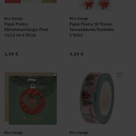
Hersteller:
Hersteller:
Rico Design
Rico Design
Paper Poetry
Paper Poetry 3D Sticker
Kärtchenanhänger Pixel
Tannenbäume/Schleifen
11x7,5 cm 6 Stück
5 Stück
3,99 €
4,49 €
Paper Poetry Grußkarte mit Ornament Grün
Paper Poetry Tape Put a Bow on
Hersteller:
Hersteller:
Rico Design
Rico Design