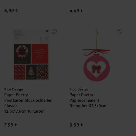
6,99 €
4,49 €
Paper Poetry Postkartenblock Schleifen Classic
Paper Poetry Papierornament
Hersteller:
Hersteller:
Rico Design
Rico Design
Paper Poetry
Paper Poetry
Postkartenblock Schleifen
Papierornament
Classic
Neonpink Ø7,5x9cm
12,5x17,6cm 10 Karten
7,99 €
3,99 €