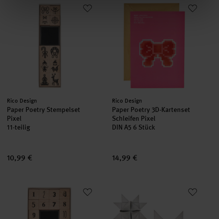
Paper Poetry Stempelset Pixel
Paper Poetry 3D-Kartenset Schle
Hersteller:
Hersteller:
Rico Design
Rico Design
Paper Poetry Stempelset
Paper Poetry 3D-Kartenset
Pixel
Schleifen Pixel
11-teilig
DIN A5 6 Stück
10,99 €
14,99 €
Paper Poetry Stempelset Adventskalenderzahlen
Paper Poetry Fröbelstreifen Glit