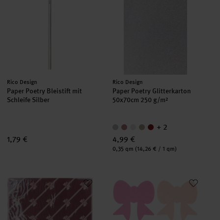
Hersteller:
Hersteller:
Rico Design
Rico Design
Paper Poetry Bleistift mit
Paper Poetry Glitterkarton
Schleife Silber
50x70cm 250 g/m²
+ 2
1,79 €
4,99 €
Inhalt:
0,35 qm
(14,26 € / 1 qm)
Paper Poetry Origamipapier Put a Bow on It
Paper Poetry Notizzettel-Box Sc