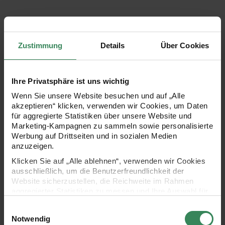
2,99 €
7,99 €
Zustimmung
Details
Über Cookies
Paper Poetry Bleistift mit Schleife Dunkelgrün
Paper Patch Schleifen Rot-weiß g
Ihre Privatsphäre ist uns wichtig
Wenn Sie unsere Website besuchen und auf „Alle
akzeptieren“ klicken, verwenden wir Cookies, um Daten
für aggregierte Statistiken über unsere Website und
Marketing-Kampagnen zu sammeln sowie personalisierte
Werbung auf Drittseiten und in sozialen Medien
anzuzeigen.
Hersteller:
Hersteller:
Rico Design
Rico Design
Klicken Sie auf „Alle ablehnen“, verwenden wir Cookies
Paper Poetry Bleistift mit
Paper Patch Schleifen Rot-
ausschließlich, um die Benutzerfreundlichkeit der
Schleife Dunkelgrün
weiß gestreift
Website sicherzustellen, die Reichweite im Rahmen
30x42cm
aggregierter Statistiken zu messen und Ihre Auswahl für
zukünftige Besuche zu speichern.
Einwilligungsauswahl
1,79 €
2,49 €
Ihre Einwilligung ist freiwillig und kann jederzeit über den
Notwendig
Inhalt: