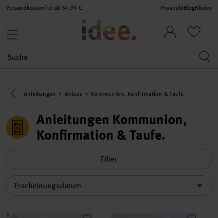
Versandkostenfrei ab 34,99 €
Prospekt
Blog
Filialen
Eine Kategorie zurück navigieren
Anleitungen
Anlass
Kommunion, Konfirmation & Taufe
Anleitungen Kommunion,
Konfirmation & Taufe
Filter
Sortierung
Anleitung Kerzen beschriften mit Embossing
Anleitung Karten gestalten mit