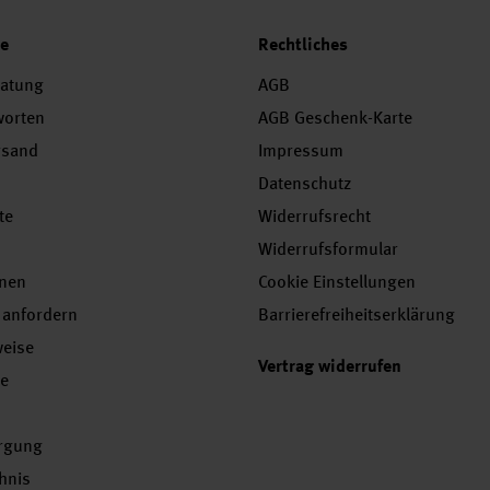
ce
Rechtliches
ratung
AGB
worten
AGB Geschenk-Karte
rsand
Impressum
Datenschutz
te
Widerrufsrecht
Widerrufsformular
onen
Cookie Einstellungen
 anfordern
Barrierefreiheitserklärung
weise
Vertrag widerrufen
se
orgung
chnis