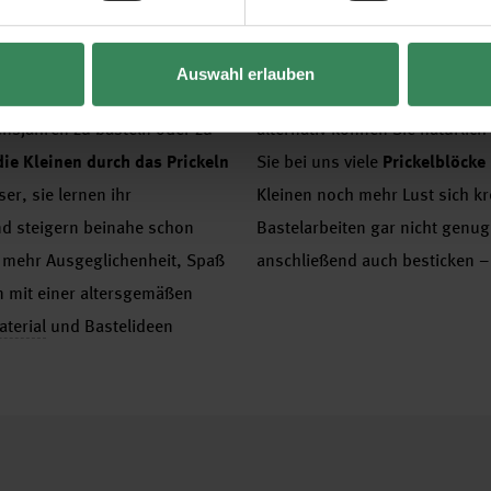
.
Sie möchten
für Ihre Kinder ge
ausleben und neue Fertigkeiten
Auswahl erlauben
pielt für die spätere
Sortiment bieten wir Ihnen
kom
ensjahren zu basteln oder zu
alternativ können Sie natürlic
die Kleinen durch das Prickeln
Sie bei uns viele
Prickelblöcke
er, sie lernen ihr
Kleinen noch mehr Lust sich k
nd steigern beinahe schon
Bastelarbeiten gar nicht genu
ür mehr Ausgeglichenheit, Spaß
anschließend auch besticken – v
n mit einer altersgemäßen
terial
und Bastelideen