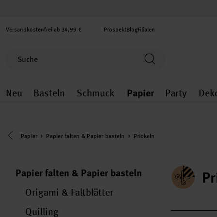
Versandkostenfrei ab 34,99 €
Prospekt
Blog
Filialen
Neu
Basteln
Schmuck
Papier
Party
Dek
Neu general.openMenu
Basteln general.openMenu
Schmuck general.ope
Papier gener
Party
Eine Kategorie zurück navigieren
Papier
Papier falten & Papier basteln
Prickeln
Papier falten & Papier basteln
Pr
Origami & Faltblätter
Quilling