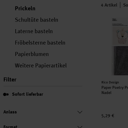
4
Artikel
So
Prickeln
Paper Poetry 
Schultüte basteln
Laterne basteln
Fröbelsterne basteln
Papierblumen
Weitere Papierartikel
Filter
Hersteller:
Rico Design
Paper Poetry Pr
Sofort lieferbar
Nadel
Sofort lieferbar
Anlass
5,29 €
Format