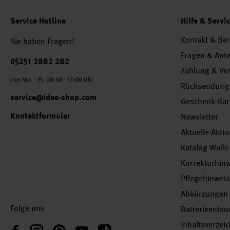
Service Hotline
Hilfe & Servi
Kontakt & Be
Sie haben Fragen?
Fragen & Ant
Telefonnummer
05251 2882 282
Zahlung & Ve
von Mo. - Fr. 08:30 - 17:00 Uhr
Rücksendung
service@idee-shop.com
Geschenk-Kar
Kontaktformular
Newsletter
Aktuelle Akti
Katalog Wolle
Korrekturhin
Pflegehinwei
Abkürzungen
Folge uns
Batterieents
Inhaltsverzei
Instagram
Pinterest
YouTube
TikTok
Facebook