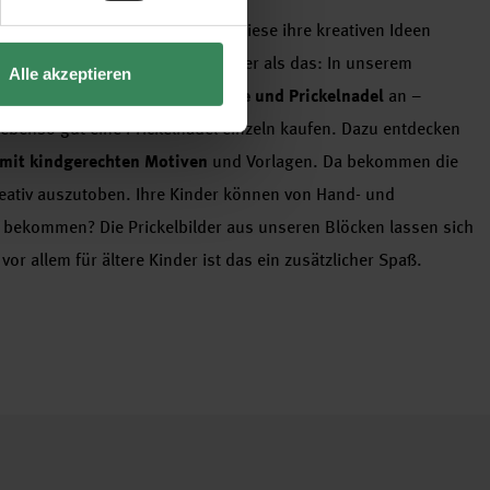
rn ein Prickelset kaufen
, damit diese ihre kreativen Ideen
 erwerben können? Nichts leichter als das: In unserem
Alle akzeptieren
plette Sets mit Prickelunterlage und Prickelnadel
an –
h ebenso gut eine Prickelnadel einzeln kaufen. Dazu entdecken
 mit kindgerechten Motiven
und Vorlagen. Da bekommen die
reativ auszutoben. Ihre Kinder können von Hand- und
g bekommen? Die Prickelbilder aus unseren Blöcken lassen sich
or allem für ältere Kinder ist das ein zusätzlicher Spaß.