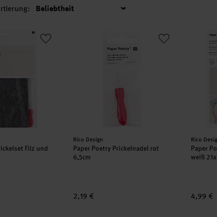
rtierung:
Sortierung
Prickelset Filz und Nadel
Paper Poetry Prickelnadel rot 6,5cm
Paper P
Hersteller:
Herstell
Rico Design
Rico Desi
ickelset Filz und
Paper Poetry Prickelnadel rot
Paper Po
6,5cm
weiß 21x
2,19 €
4,99 €