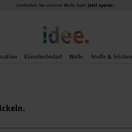
Entdecken Sie unseren Wolle Sale!
Jetzt sparen
oration
Künstlerbedarf
Wolle
Stoffe & Sticke
nMenu
al.openMenu
 general.openMenu
Dekoration general.openMenu
Künstlerbedarf general.
Wolle general.o
ickeln