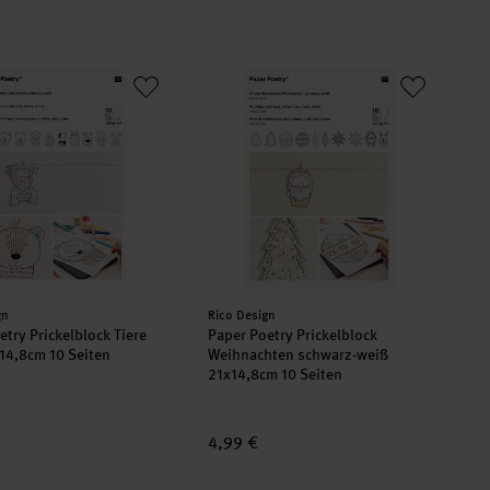
oetry Prickelblock Tiere weiß 21x14,8cm 10 Seiten
Paper Poetry Prickelblock Weihnacht
er:
Hersteller:
gn
Rico Design
etry Prickelblock Tiere
Paper Poetry Prickelblock
14,8cm 10 Seiten
Weihnachten schwarz-weiß
21x14,8cm 10 Seiten
4,99 €