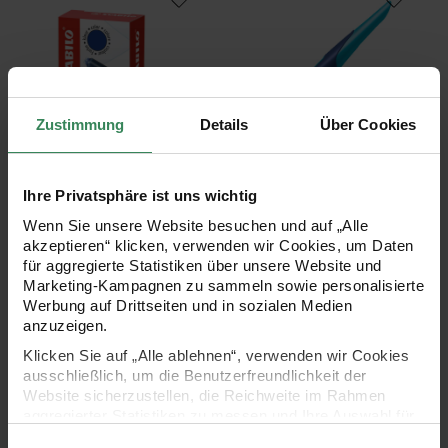
Zustimmung
Details
Über Cookies
Hersteller:
Hersteller:
STABILO
STABILO
Ihre Privatsphäre ist uns wichtig
Stabilo Tintenpatronen Blau
Easybird Patronenfüller für
6 Stück
Rechtshänder
Wenn Sie unsere Website besuchen und auf „Alle
akzeptieren“ klicken, verwenden wir Cookies, um Daten
für aggregierte Statistiken über unsere Website und
Marketing-Kampagnen zu sammeln sowie personalisierte
1,49 €
20,99 €
Werbung auf Drittseiten und in sozialen Medien
anzuzeigen.
Klicken Sie auf „Alle ablehnen“, verwenden wir Cookies
Easybird Patronenfüller für Linkshänder
Easybuddy Patronenfüller mit L
ausschließlich, um die Benutzerfreundlichkeit der
Website sicherzustellen, die Reichweite im Rahmen
aggregierter Statistiken zu messen und Ihre Auswahl für
zukünftige Besuche zu speichern.
Einwilligungsauswahl