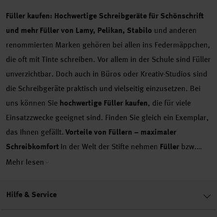
Füller kaufen: Hochwertige Schreibgeräte für Schönschrift
und mehr
Füller von Lamy, Pelikan, Stabilo
und anderen
renommierten Marken gehören bei allen ins Federmäppchen,
die oft mit Tinte schreiben. Vor allem in der Schule sind Füller
unverzichtbar. Doch auch in Büros oder Kreativ-Studios sind
die Schreibgeräte praktisch und vielseitig einzusetzen. Bei
uns können Sie
hochwertige Füller kaufen
, die für viele
Einsatzzwecke geeignet sind. Finden Sie gleich ein Exemplar,
das Ihnen gefällt.
Vorteile von Füllern – maximaler
Schreibkomfort
In der Welt der Stifte nehmen
Füller
bzw.
Füllfederhalter seit jeher einen besonderen Platz ein. Denn
Mehr lesen
Füller gestalten das Schreiben per Hand sehr angenehm –
sogar dann, wenn viel geschrieben wird. Dafür sorgt zum
Hilfe & Service
einen ihr ergonomisches Design, dank dem die Stifte sehr