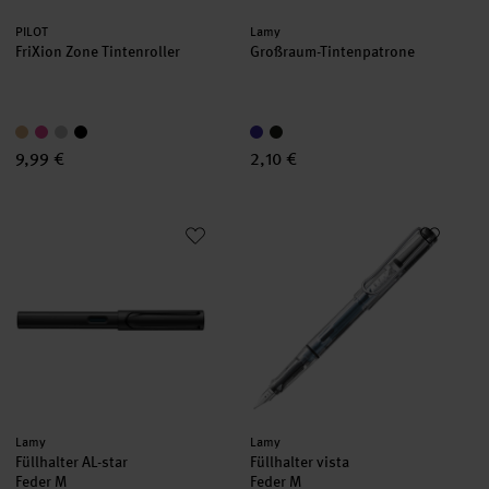
Hersteller:
Hersteller:
PILOT
Lamy
FriXion Zone Tintenroller
Großraum-Tintenpatrone
9,99 €
2,10 €
Füllhalter AL-star
Füllhalter vista
Hersteller:
Hersteller:
Lamy
Lamy
Füllhalter AL-star
Füllhalter vista
Feder M
Feder M