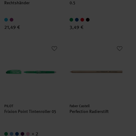
Rechtshänder
0.5
21,49 €
3,49 €
Frixion Point Tintenroller 05
Perfection Radierstift
Hersteller:
Hersteller:
PILOT
Faber Castell
Frixion Point Tintenroller 05
Perfection Radierstift
+ 2