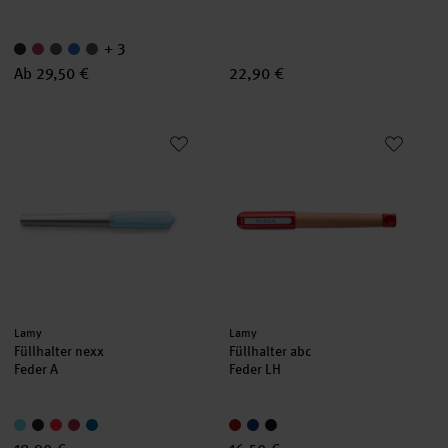
+ 3
Ab 29,50 €
22,90 €
Füllhalter nexx
Füllhalter abc
Hersteller:
Hersteller:
Lamy
Lamy
Füllhalter nexx
Füllhalter abc
Feder A
Feder LH