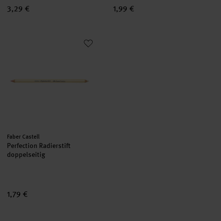
3,29 €
1,99 €
Perfection Radierstift doppelseitig
Hersteller:
Faber Castell
Perfection Radierstift
doppelseitig
1,79 €