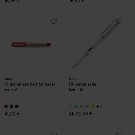
18,90 €
16,50 €
Füllhalter abc Rechtshänder
Füllhalter safari
Hersteller:
Hersteller:
Lamy
Lamy
Füllhalter abc Rechtshänder
Füllhalter safari
Feder A
Feder M
+ 4
16,50 €
Ab 22,90 €
Stabilo Tintenpatronen Blau
Easybird Patronenfüller für Re