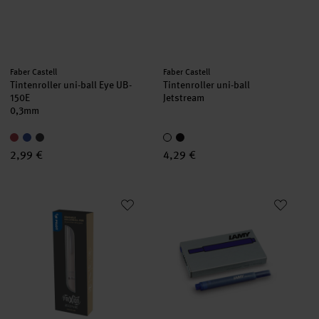
Hersteller:
Hersteller:
Faber Castell
Faber Castell
Tintenroller uni-ball Eye UB-
Tintenroller uni-ball
150E
Jetstream
0,3mm
2,99 €
4,29 €
FriXion Zone Tintenroller
Großraum-Tintenpatrone