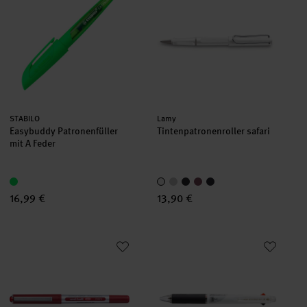
Hersteller:
Hersteller:
STABILO
Lamy
Easybuddy Patronenfüller
Tintenpatronenroller safari
mit A Feder
16,99 €
13,90 €
Tintenroller uni-ball Eye UB-150E
Tintenroller uni-ball Jetstream