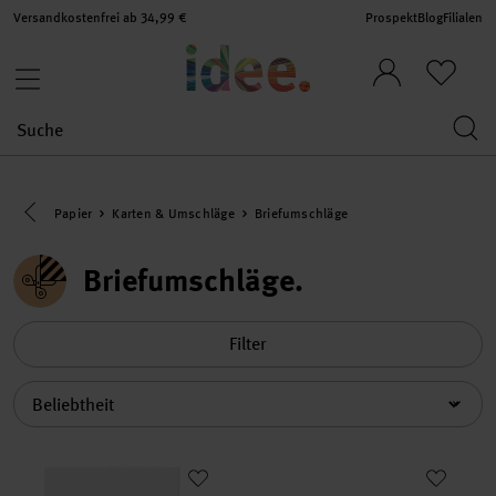
Versandkostenfrei ab 34,99 €
Prospekt
Blog
Filialen
Eine Kategorie zurück navigieren
Papier
Karten & Umschläge
Briefumschläge
Briefumschläge
Filter
Sortierung
Paper Poetry Kuvert Basic B6 10 Stück
Paper Poetry Renew Umschläge