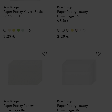
Hersteller:
Hersteller:
Rico Design
Rico Design
Paper Poetry Kuvert Basic
Paper Poetry Luxury
C6 10 Stück
Umschläge C6
5 Stück
+ 9
+ 19
3,29 €
2,29 €
Paper Poetry Renew Umschläge B6
Paper Poetry Luxury Umschläg
Hersteller:
Hersteller:
Rico Design
Rico Design
Paper Poetry Renew
Paper Poetry Luxury
Umschläge B6
Umschläge B6