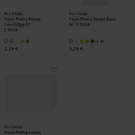
Hersteller:
Hersteller:
Rico Design
Rico Design
Paper Poetry Renew
Paper Poetry Kuvert Basic
Umschläge C7
DL 10 Stück
5 Stück
+ 11
2,29 €
3,29 €
Paper Poetry Luxury Umschläge C5
Hersteller:
Rico Design
Paper Poetry Luxury