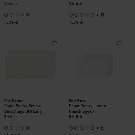
5 Stück
5 Stück
+ 19
3,29 €
3,29 €
Paper Poetry Renew Umschläge DIN Lang
Paper Poetry Luxury Umschläge
Hersteller:
Hersteller:
Rico Design
Rico Design
Paper Poetry Renew
Paper Poetry Luxury
Umschläge DIN Lang
Umschläge C7
5 Stück
5 Stück
+ 19