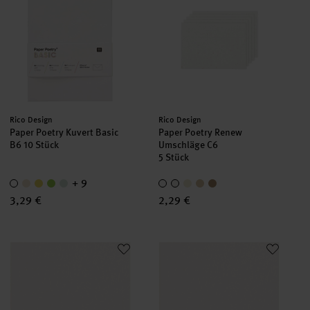
Hersteller:
Hersteller:
Rico Design
Rico Design
Paper Poetry Kuvert Basic
Paper Poetry Renew
B6 10 Stück
Umschläge C6
5 Stück
+ 9
3,29 €
2,29 €
Paper Poetry Kuvert Essentials C6 5 Stück
Paper Poetry Kuvert Essentials 