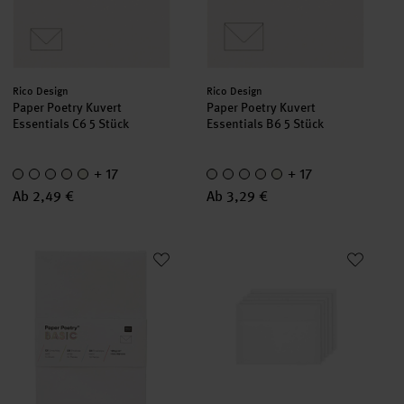
Hersteller:
Hersteller:
Rico Design
Rico Design
Paper Poetry Kuvert
Paper Poetry Kuvert
Essentials C6 5 Stück
Essentials B6 5 Stück
+ 17
+ 17
Ab 2,49 €
Ab 3,29 €
Paper Poetry Kuvert Basic C6 10 Stück
Paper Poetry Luxury Umschläge