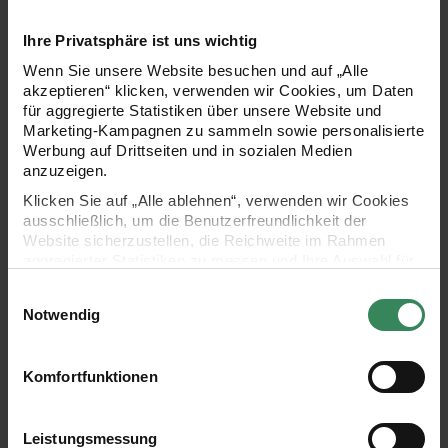
Ihre Privatsphäre ist uns wichtig
Wenn Sie unsere Website besuchen und auf „Alle
akzeptieren“ klicken, verwenden wir Cookies, um Daten
für aggregierte Statistiken über unsere Website und
Marketing-Kampagnen zu sammeln sowie personalisierte
Werbung auf Drittseiten und in sozialen Medien
anzuzeigen.
Hersteller:
Hersteller:
Rico Design
Rico Design
Klicken Sie auf „Alle ablehnen“, verwenden wir Cookies
Paper Poetry Kuvert
Paper Poetry Renew
ausschließlich, um die Benutzerfreundlichkeit der
Essentials DL 5 Stück
Umschläge Quadratisch
Website sicherzustellen, die Reichweite im Rahmen
5 Stück
aggregierter Statistiken zu messen und Ihre Auswahl für
+ 18
zukünftige Besuche zu speichern.
Einwilligungsauswahl
Ab 2,79 €
4,79 €
Ihre Einwilligung ist freiwillig und kann jederzeit über den
Notwendig
Link „Cookie-Einstellungen“ im Fußbereich der Seite
widerrufen werden. Weitere Informationen zu den
Paper Poetry Luxury Umschläge DIN Lang
Paper Poetry Luxury Umschläge
verwendeten Technologien und den Empfängern der
Komfortfunktionen
Daten finden Sie in unserer Datenschutzerklärung.
Impressum
Datenschutz
Vertrag widerrufen
Leistungsmessung