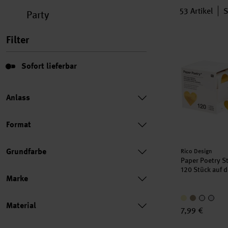
53
Artikel
S
Party
Paper Poetry 
Filter
Sofort lieferbar
Sofort lieferbar
Anlass
Format
Hersteller:
Grundfarbe
Rico Design
Paper Poetry S
120 Stück auf d
Marke
Material
7,99 €