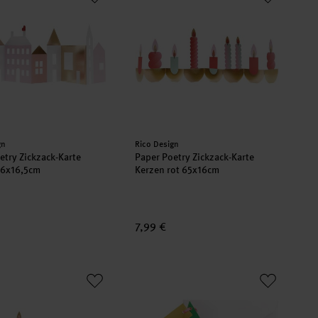
er:
Hersteller:
gn
Rico Design
etry Zickzack-Karte
Paper Poetry Zickzack-Karte
66x16,5cm
Kerzen rot 65x16cm
7,99 €
6
oetry Zickzack-Karte Kerzen schwarz 65x16cm
Paper Poetry Karte mit Wackelaugen 