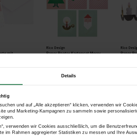
Hersteller:
Herstell
Rico Design
Rico Desi
rte mit
Paper Poetry Kartenset Merry
Paper Po
Weihnachtsmann
Christmas B6
Kerzen 
20-teilig
Details
14,99 €
7,99 €
chtig
Zickzack-Karte Engel rot-weiß 68x13cm
Paper Poetry Karte mit Wackelaugen Engel
Paper P
uchen und auf „Alle akzeptieren“ klicken, verwenden wir Cookie
site und Marketing-Kampagnen zu sammeln sowie personalisierte
zeigen.
en“, verwenden wir Cookies ausschließlich, um die Benutzerfreun
ite im Rahmen aggregierter Statistiken zu messen und Ihre Aus