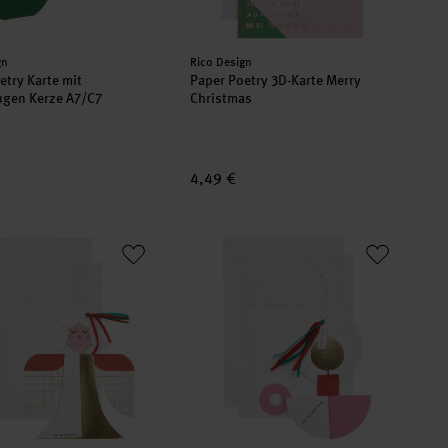
er:
Hersteller:
gn
Rico Design
etry Karte mit
Paper Poetry 3D-Karte Merry
ugen Kerze A7/C7
Christmas
4,49 €
ger Orange B6
oetry Kartenset mit Pop-Up Anhänger Engel A5
Paper Poetry Kartenset mit Pop-Up A