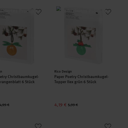
oetry Christbaumkugel-Topper Orangenblatt 6 Stück
Paper Poetry Christbaumkugel-Topper
er:
Hersteller:
gn
Rico Design
etry Christbaumkugel-
Paper Poetry Christbaumkugel-
rangenblatt 6 Stück
Topper Ilex grün 6 Stück
4,19 €
4,99 €
5,99 €
sen weiß-neonpink 6 Stück
oetry Zickzack-Karte Häuser 66x16,5cm
Paper Poetry Zickzack-Karte Kerzen r