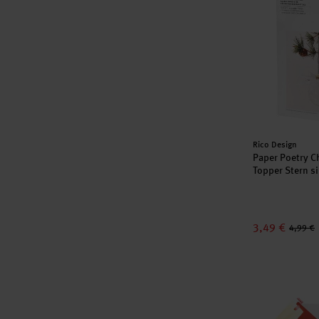
Hersteller:
Rico Design
Paper Poetry C
Topper Stern si
3,49 €
4,99 €
Paper Poetry