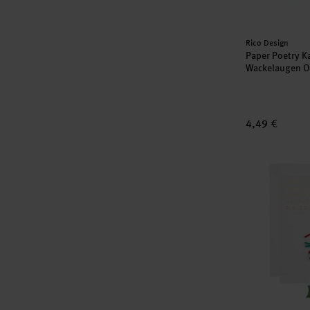
Hersteller:
Rico Design
Paper Poetry Ka
Wackelaugen O
4,49 €
Paper Poetry