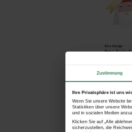
Hersteller:
Rico Design
Paper Poetry Ka
Wackelaugen 
A7/C7
Zustimmung
4,49 €
Ihre Privatsphäre ist uns wi
Paper Poetry 
Wenn Sie unsere Website bes
Statistiken über unsere Web
und in sozialen Medien anzu
Klicken Sie auf „Alle ablehn
sicherzustellen, die Reichwe