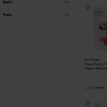
Motiv
Paper Poetry
Preis
Preis
Hersteller:
Rico Design
Paper Poetry C
Topper Weihnac
4,19 €
5,99 €
Paper Poetry 