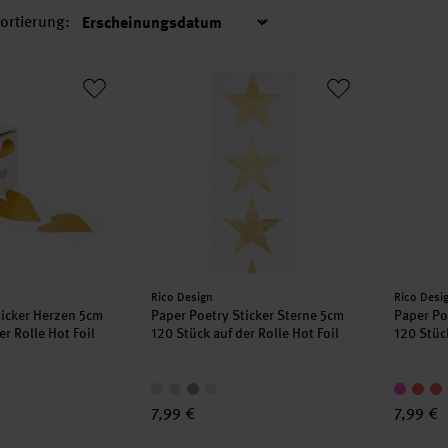
ortierung:
Sortierung
Sticker Herzen 5cm 120 Stück auf der Rolle Hot Foil
Paper Poetry Sticker Sterne 5cm 120 Stück a
Paper P
Hersteller:
Herstell
Rico Design
Rico Desi
ticker Herzen 5cm
Paper Poetry Sticker Sterne 5cm
Paper Po
er Rolle Hot Foil
120 Stück auf der Rolle Hot Foil
120 Stück
7,99 €
7,99 €