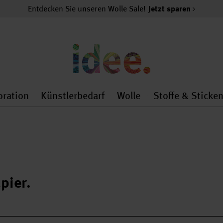
Entdecken Sie unseren Wolle Sale!
Jetzt sparen
oration
Künstlerbedarf
Wolle
Stoffe & Sticke
nMenu
al.openMenu
 general.openMenu
Dekoration general.openMenu
Künstlerbedarf general.
Wolle general.o
pier