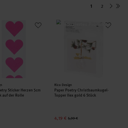
1
2
uf der Rolle Hot Foil
oetry Sticker Herzen 5cm 120 Stück auf der Rolle
Paper Poetry Christbaumkugel-Topper 
er:
Hersteller:
gn
Rico Design
etry Sticker Herzen 5cm
Paper Poetry Christbaumkugel-
 auf der Rolle
Topper Ilex gold 6 Stück
4,19 €
5,99 €