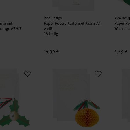
Hersteller:
Herstell
Rico Design
Rico Desi
rte mit
Paper Poetry Kartenset Kranz A5
Paper Po
range A7/C7
weiß
Wackela
16-teilig
14,99 €
4,49 €
 Kartenset mit Pop-Up Anhänger Ilex B6
Paper Poetry Kartenset mit Pop-Up Anhän
Paper P