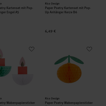
er:
Hersteller:
gn
Rico Design
etry Kartenset mit Pop-
Paper Poetry Kartenset mit Pop-
ger Engel A5
Up Anhänger Kerze B6
6,49 €
tmas 25 Blatt
oetry Wabenpapiersticker Kerzen 1 Blatt
Paper Poetry Wabenpapiersticker Ora
er:
Hersteller:
gn
Rico Design
etry Wabenpapiersticker
Paper Poetry Wabenpapiersticker