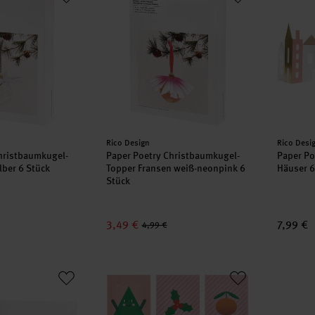
Hersteller:
Herstell
Rico Design
Rico Desi
hristbaumkugel-
Paper Poetry Christbaumkugel-
Paper Po
lber 6 Stück
Topper Fransen weiß-neonpink 6
Häuser 
Stück
3,49 €
7,99 €
4,99 €
 Karte mit Wackelaugen Weihnachtsmann A7/C7
Paper Poetry Kartenset Merry Christmas B
Paper P