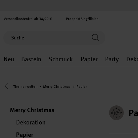
Versandkostenfrei ab 34,99 €
Prospekt
Blog
Filialen
Neu
Basteln
Schmuck
Papier
Party
Dek
Neu general.openMenu
Basteln general.openMenu
Schmuck general.ope
Papier gener
Party
Eine Kategorie zurück navigieren
Themenwelten
Merry Christmas
Papier
Merry Christmas
Pa
Dekoration
Papier