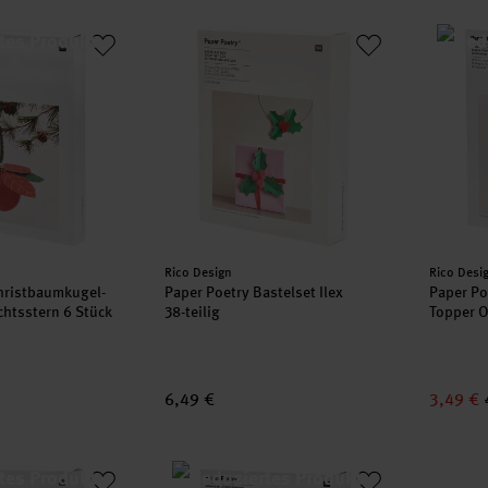
 Christbaumkugel-Topper Weihnachtsstern 6 Stück
Paper Poetry Bastelset Ilex
Paper P
Hersteller:
Herstell
Rico Design
Rico Desi
hristbaumkugel-
Paper Poetry Bastelset Ilex
Paper Po
htsstern 6 Stück
38-teilig
Topper O
6,49 €
3,49 €
Christbaumkugel-Topper Stern silber 6 Stück
Paper Poetry Christbaumkugel-Topper Fran
Paper P