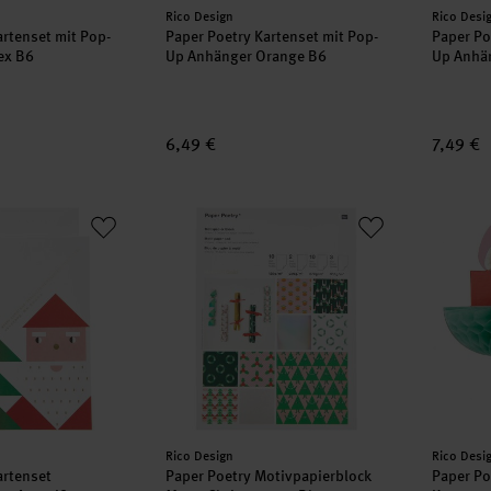
Hersteller:
Herstell
Rico Design
Rico Desi
artenset mit Pop-
Paper Poetry Kartenset mit Pop-
Paper Po
ex B6
Up Anhänger Orange B6
Up Anhän
6,49 €
7,49 €
 Kartenset Weihnachtsmann A5 weiß
Paper Poetry Motivpapierblock Merry Chris
Paper P
Hersteller:
Herstell
Rico Design
Rico Desi
artenset
Paper Poetry Motivpapierblock
Paper Po