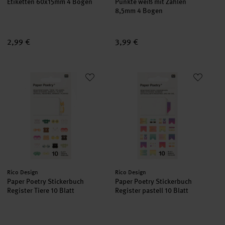
Etiketten 60x15mm 4 Bogen
Punkte weiß mit Zahlen
8,5mm 4 Bogen
2,99 €
3,99 €
Paper Poetry Stickerbuch Register Tiere 10 Blatt
Paper Poetry Stickerbuch Registe
Hersteller:
Hersteller:
Rico Design
Rico Design
Paper Poetry Stickerbuch
Paper Poetry Stickerbuch
Register Tiere 10 Blatt
Register pastell 10 Blatt