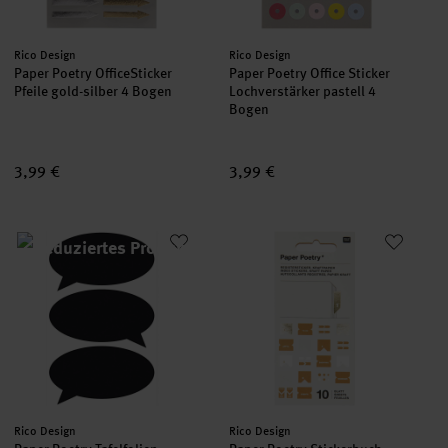
Hersteller:
Hersteller:
Rico Design
Rico Design
Paper Poetry OfficeSticker
Paper Poetry Office Sticker
Pfeile gold-silber 4 Bogen
Lochverstärker pastell 4
Bogen
3,99 €
3,99 €
Paper Poetry Tafelfolien Sticker Sprechblase schwarz 3 Stück
Paper Poetry Stickerbuch Registe
Hersteller:
Hersteller:
Rico Design
Rico Design