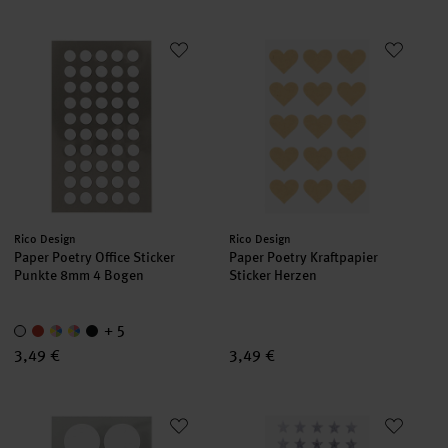
Paper Poetry Office Sticker Punkte 8mm 4 Bogen
Paper Poetry Kraftpapier Sticke
Hersteller:
Hersteller:
Rico Design
Rico Design
Paper Poetry Office Sticker
Paper Poetry Kraftpapier
Punkte 8mm 4 Bogen
Sticker Herzen
+ 5
3,49 €
3,49 €
Paper Poetry Office Sticker Punkte 25mm 4 Bogen
Paper Poetry Sticker Sterne si