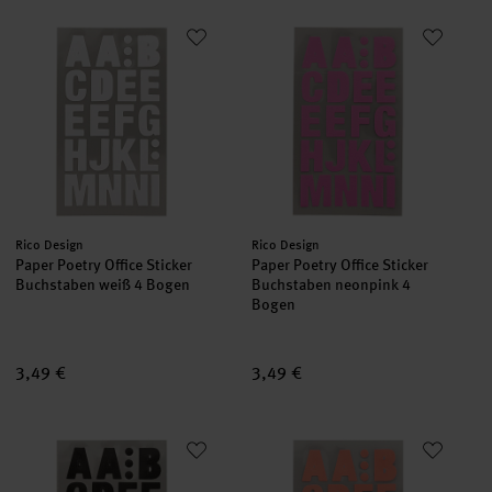
Paper Poetry Office Sticker Buchstaben weiß 4 Bogen
Paper Poetry Office Sticker Bu
Hersteller:
Hersteller:
Rico Design
Rico Design
Paper Poetry Office Sticker
Paper Poetry Office Sticker
Buchstaben weiß 4 Bogen
Buchstaben neonpink 4
Bogen
3,49 €
3,49 €
Paper Poetry Office Sticker Buchstaben schwarz 4 Bogen
Paper Poetry Office Sticker Bu