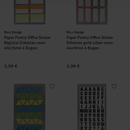
Hersteller:
Hersteller:
Rico Design
Rico Design
Paper Poetry Office Sticker
Paper Poetry Office Sticker
Register Etiketten neon
Etiketten gold-silber-neon
40x25mm 4 Bogen
44x19mm 4 Bogen
3,99 €
3,99 €
Paper Poetry OfficeSticker Dreiecke blau-grün-gelb 4 Bogen
Paper Poetry Office Sticker Bu