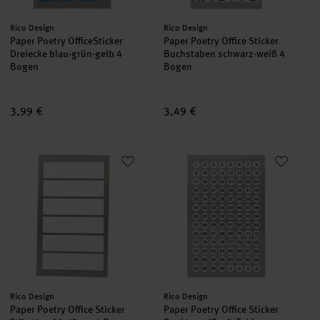
Hersteller:
Hersteller:
Rico Design
Rico Design
Paper Poetry OfficeSticker
Paper Poetry Office Sticker
Dreiecke blau-grün-gelb 4
Buchstaben schwarz-weiß 4
Bogen
Bogen
3,99 €
3,49 €
Paper Poetry Office Sticker Etiketten 60x15mm 4 Bogen
Paper Poetry Office Sticker Pu
Hersteller:
Hersteller:
Rico Design
Rico Design
Paper Poetry Office Sticker
Paper Poetry Office Sticker