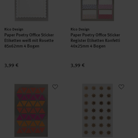
Hersteller:
Hersteller:
Rico Design
Rico Design
Paper Poetry Office Sticker
Paper Poetry Office Sticker
Etiketten weiß mit Rosette
Register Etiketten Konfetti
85x62mm 4 Bogen
40x25mm 4 Bogen
3,99 €
3,99 €
Paper Poetry OfficeSticker Dreiecke rot-orange-pink 4 Bogen
Paper Poetry Sticker Sterne g