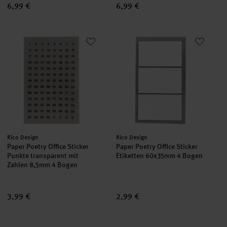
6,99 €
6,99 €
Paper Poetry Office Sticker Punkte transparent mit Zahlen 8,
Paper Poetry Office Sticker Et
Hersteller:
Hersteller:
Rico Design
Rico Design
Paper Poetry Office Sticker
Paper Poetry Office Sticker
Punkte transparent mit
Etiketten 60x35mm 4 Bogen
Zahlen 8,5mm 4 Bogen
3,99 €
2,99 €
Paper Poetry Stickerbuch Register Blumen 10 Blatt
Paper Poetry Tafelfolien Sticke