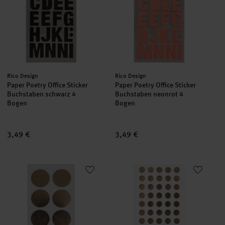
Hersteller:
Hersteller:
Rico Design
Rico Design
Paper Poetry Office Sticker
Paper Poetry Office Sticker
Buchstaben schwarz 4
Buchstaben neonrot 4
Bogen
Bogen
3,49 €
3,49 €
Paper Poetry Sticker Punkte gold 25mm 4 Bogen
Paper Poetry Sticker Punkte g