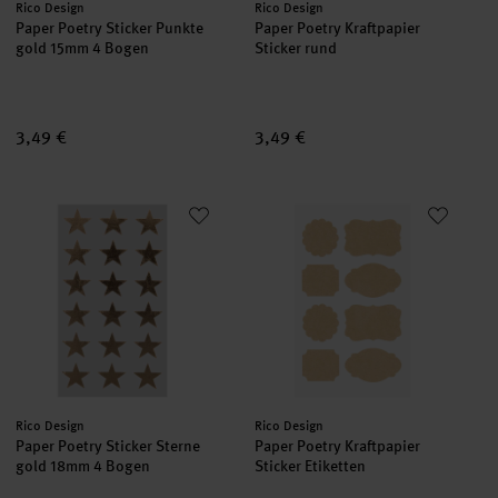
Hersteller:
Hersteller:
Rico Design
Rico Design
Paper Poetry Sticker Punkte
Paper Poetry Kraftpapier
gold 15mm 4 Bogen
Sticker rund
3,49 €
3,49 €
Paper Poetry Sticker Sterne gold 18mm 4 Bogen
Paper Poetry Kraftpapier Sticker
Hersteller:
Hersteller:
Rico Design
Rico Design
Paper Poetry Sticker Sterne
Paper Poetry Kraftpapier
gold 18mm 4 Bogen
Sticker Etiketten