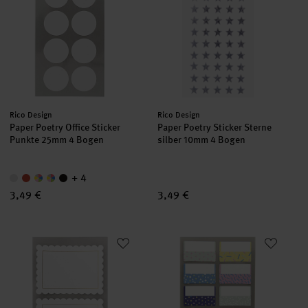
Hersteller:
Hersteller:
Rico Design
Rico Design
Paper Poetry Office Sticker
Paper Poetry Sticker Sterne
Punkte 25mm 4 Bogen
silber 10mm 4 Bogen
+ 4
3,49 €
3,49 €
Paper Poetry Office Sticker Etiketten weiß mit Rosette 85x62
Paper Poetry Office Sticker Reg