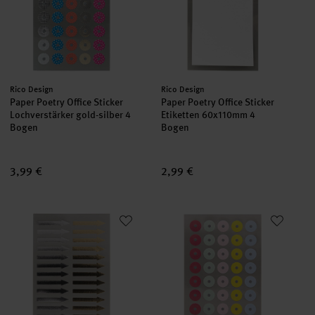
Hersteller:
Hersteller:
Rico Design
Rico Design
Paper Poetry Office Sticker
Paper Poetry Office Sticker
Lochverstärker gold-silber 4
Etiketten 60x110mm 4
Bogen
Bogen
3,99 €
2,99 €
Paper Poetry OfficeSticker Pfeile gold-silber 4 Bogen
Paper Poetry Office Sticker Loc