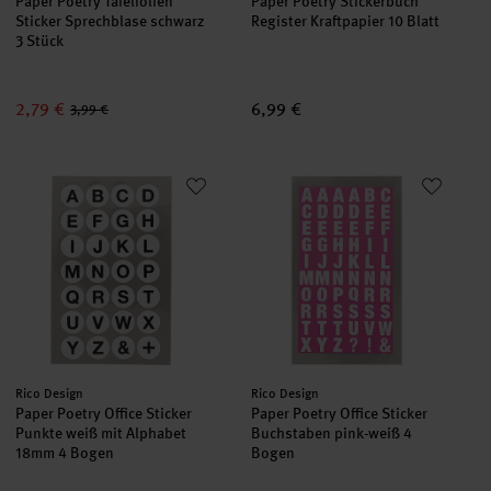
Paper Poetry Tafelfolien
Paper Poetry Stickerbuch
Sticker Sprechblase schwarz
Register Kraftpapier 10 Blatt
3 Stück
2,79 €
6,99 €
3,99 €
Paper Poetry Office Sticker Punkte weiß mit Alphabet 18mm 4 
Paper Poetry Office Sticker Bu
Hersteller:
Hersteller:
Rico Design
Rico Design
Paper Poetry Office Sticker
Paper Poetry Office Sticker
Punkte weiß mit Alphabet
Buchstaben pink-weiß 4
18mm 4 Bogen
Bogen