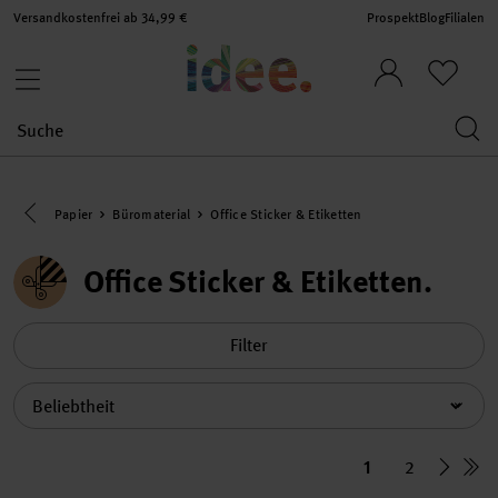
Versandkostenfrei ab 34,99 €
Prospekt
Blog
Filialen
Eine Kategorie zurück navigieren
Papier
Büromaterial
Office Sticker & Etiketten
Office Sticker & Etiketten
Filter
Sortierung
1
2