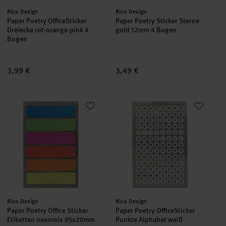
Hersteller:
Hersteller:
Rico Design
Rico Design
Paper Poetry OfficeSticker
Paper Poetry Sticker Sterne
Dreiecke rot-orange-pink 4
gold 12mm 4 Bogen
Bogen
3,99 €
3,49 €
Paper Poetry Office Sticker Etiketten neonmix 85x20mm 4 Bog
Paper Poetry OfficeSticker Pun
Hersteller:
Hersteller:
Rico Design
Rico Design
Paper Poetry Office Sticker
Paper Poetry OfficeSticker
Etiketten neonmix 85x20mm
Punkte Alphabet weiß