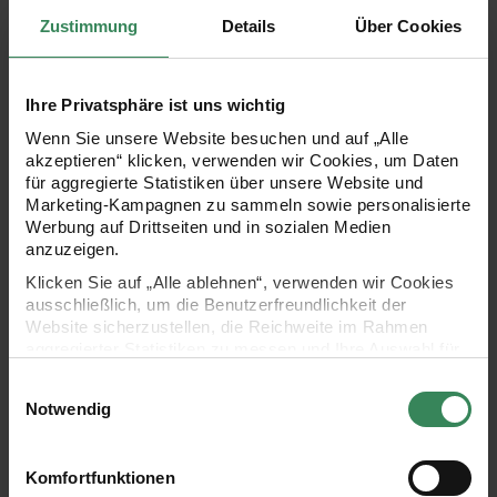
Zustimmung
Details
Über Cookies
Paper Poetry Office Sticker Buchstaben weiß-schwarz 4 Bogen
Paper Poetry Office Sticker Pu
Ihre Privatsphäre ist uns wichtig
Wenn Sie unsere Website besuchen und auf „Alle
akzeptieren“ klicken, verwenden wir Cookies, um Daten
für aggregierte Statistiken über unsere Website und
Marketing-Kampagnen zu sammeln sowie personalisierte
Werbung auf Drittseiten und in sozialen Medien
anzuzeigen.
Hersteller:
Hersteller:
Klicken Sie auf „Alle ablehnen“, verwenden wir Cookies
Rico Design
Rico Design
Paper Poetry Office Sticker
Paper Poetry Office Sticker
ausschließlich, um die Benutzerfreundlichkeit der
Buchstaben weiß-schwarz 4
Punkte 15mm 4 Bogen
Website sicherzustellen, die Reichweite im Rahmen
Bogen
aggregierter Statistiken zu messen und Ihre Auswahl für
zukünftige Besuche zu speichern.
+ 5
Einwilligungsauswahl
Ihre Einwilligung ist freiwillig und kann jederzeit über den
Notwendig
3,49 €
3,49 €
Link „Cookie-Einstellungen“ im Fußbereich der Seite
widerrufen werden. Weitere Informationen zu den
verwendeten Technologien und den Empfängern der
Paper Poetry Kraftpapier Sticker eckig
Paper Poetry Tafelfolien Sticker
Komfortfunktionen
Daten finden Sie in unserer Datenschutzerklärung.