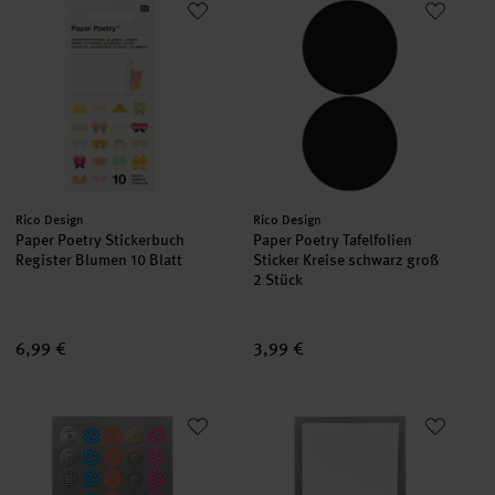
Hersteller:
Hersteller:
Rico Design
Rico Design
Paper Poetry Stickerbuch
Paper Poetry Tafelfolien
Register Blumen 10 Blatt
Sticker Kreise schwarz groß
2 Stück
6,99 €
3,99 €
Paper Poetry Office Sticker Lochverstärker gold-silber 4 Bogen
Paper Poetry Office Sticker Et