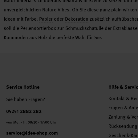
Naturmaterial sich überaus dekorativ in Szene zu setzen und be
unvergleichlichen Nature Vibes. Ob Sie diese ganz plain wirken
Ideen mit Farbe,
Papier
oder
Dekoration
zusätzlich aufhübschen
soll die Perlensortierbox zur Schmuckschatulle der Extraklasse
Kommoden aus Holz die perfekte Wahl für Sie.
Service Hotline
Hilfe & Servi
Kontakt & Be
Sie haben Fragen?
Fragen & Ant
Telefonnummer
05251 2882 282
Zahlung & Ve
von Mo. - Fr. 08:30 - 17:00 Uhr
Rücksendung
service@idee-shop.com
Geschenk-Kar