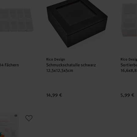
Hersteller:
Herstell
Rico Design
Rico Desi
14 Fächern
Schmuckschatulle schwarz
Sortierb
12,5x12,5x5cm
16,6x8,
14,99 €
5,99 €
kelkärtchen irisierend 50x70mm 10 Stück