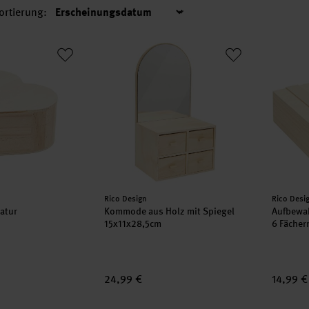
ortierung:
Sortierung
 natur
Kommode aus Holz mit Spiegel 15x11x28,5
Aufbewa
Hersteller:
Herstell
Rico Design
Rico Desi
atur
Kommode aus Holz mit Spiegel
Aufbewa
15x11x28,5cm
6 Fächer
24,99 €
14,99 €