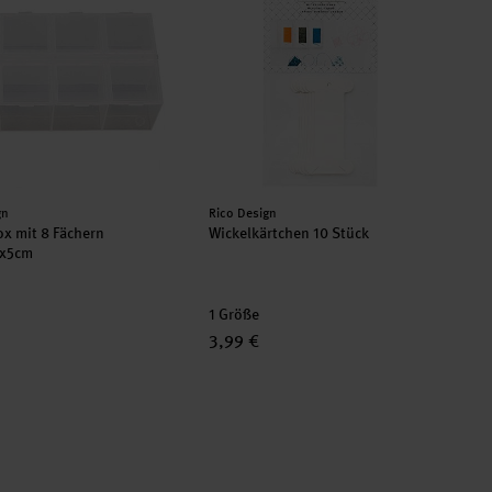
er:
Hersteller:
gn
Rico Design
ox mit 8 Fächern
Wickelkärtchen 10 Stück
8x5cm
1 Größe
3,99 €