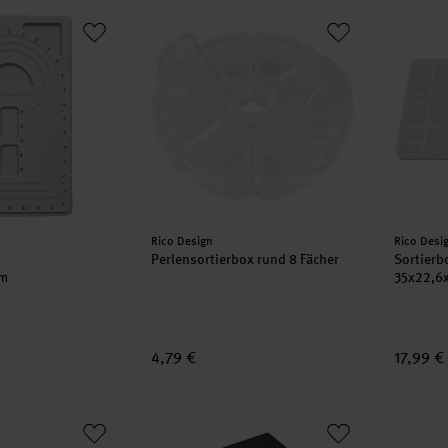
Perlensortierbox rund 8 Fächer
Sortier
Hersteller:
Herstell
Rico Design
Rico Desi
Perlensortierbox rund 8 Fächer
Sortierb
cm
35x22,6
4,79 €
17,99 €
it 14 Fächern 24,2x11x2,8cm
Schmuckschatulle schwarz 12,5x12,5x5cm
Sortier