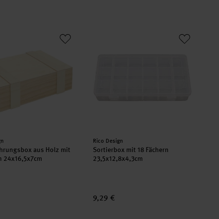
cm
hrungsbox aus Holz mit 6 Fächern 24x16,5x7cm
Sortierbox mit 18 Fächern 23,5x12,8
er:
Hersteller:
gn
Rico Design
hrungsbox aus Holz mit
Sortierbox mit 18 Fächern
n 24x16,5x7cm
23,5x12,8x4,3cm
9,29 €