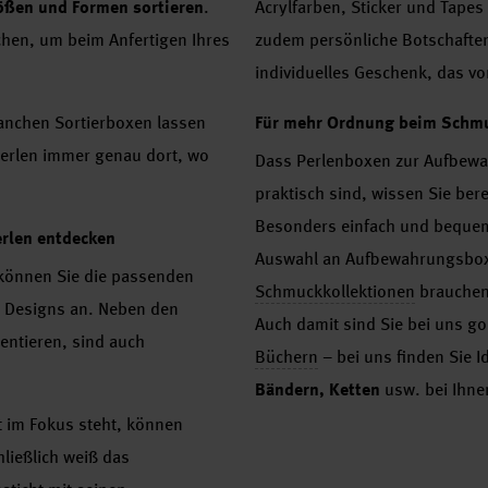
ößen und Formen sortieren
.
Acrylfarben, Sticker und Tapes
chen, um beim Anfertigen Ihres
zudem persönliche Botschaften 
individuelles Geschenk, das von
manchen Sortierboxen lassen
Für mehr Ordnung beim Schmu
 Perlen immer genau dort, wo
Dass Perlenboxen zur Aufbewa
praktisch sind, wissen Sie berei
Besonders einfach und bequem
erlen entdecken
Auswahl an Aufbewahrungsboxen
p können Sie die passenden
Schmuckkollektionen
brauchen.
en Designs an. Neben den
Auch damit sind Sie bei uns g
entieren, sind auch
Büchern
– bei uns finden Sie 
Bändern, Ketten
usw. bei Ihn
t im Fokus steht, können
ließlich weiß das