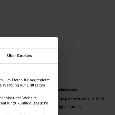
Über Cookies
s, um Daten für aggregierte
 Werbung auf Drittseiten
oxen für Perlen und anderes Schmuckzubehör
dlichkeit der Website
t ein Ordnungshelfer, dank dem Sie jederzeit alles im Blick
wahl für zukünftige Besuche
kkollektionen noch besser anfertigen können.