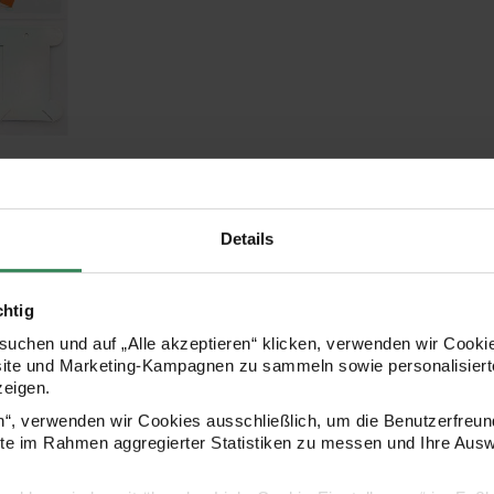
lkärtchen
70mm 10 Stück
Details
chtig
uchen und auf „Alle akzeptieren“ klicken, verwenden wir Cookie
site und Marketing-Kampagnen zu sammeln sowie personalisierte
Alles gut verstaut: Sortierb
zeigen.
en“, verwenden wir Cookies ausschließlich, um die Benutzerfreun
 nützliches Helferlein. Denn für
Sie sehen: So eine Perlenbox is
ite im Rahmen aggregierter Statistiken zu messen und Ihre Aus
Perlen sind Sortierboxen
haben, sodass Sie Ihre Schmuc
ststoff bzw. Holz – sie alle