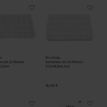
box mit 32 Fächern 35x22,6x3,6cm
Sortierbox mit 24 Fächern 27,5x18,8
er:
Hersteller:
gn
Rico Design
ox mit 32 Fächern
Sortierbox mit 24 Fächern
x3,6cm
27,5x18,8x4,4cm
16,49 €
box mit 8 Fächern 16,6x8,8x5cm
Wickelkärtchen 10 Stück