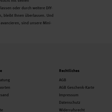
sticht mit seinen
 lassen oder durch weitere DIY-
, bleibt Ihnen überlassen. Und
 avancieren, sind unsere Mini-
ce
Rechtliches
ratung
AGB
worten
AGB Geschenk-Karte
rsand
Impressum
Datenschutz
te
Widerrufsrecht