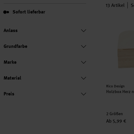
13
Artikel
S
Sofort lieferbar
Sofort lieferbar
Holzbox Herz
Anlass
Grundfarbe
Marke
Material
Hersteller:
Rico Design
Preis
Holzbox Herz n
Preis
2 Größen
Ab 5,99 €