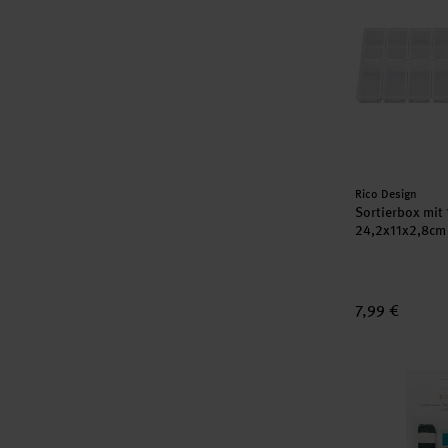
Hersteller:
Rico Design
Sortierbox mit 
24,2x11x2,8cm
7,99 €
Ricorumi Wic