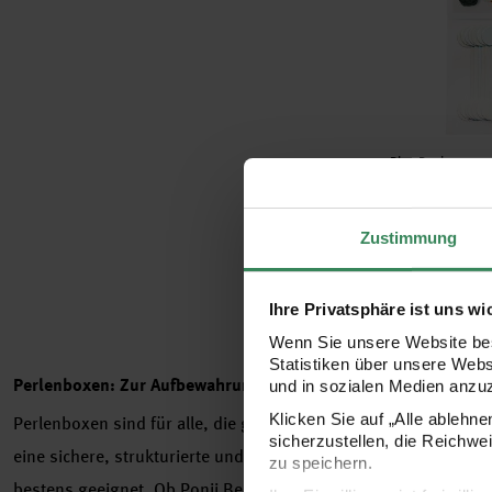
Hersteller:
Rico Design
Ricorumi Wicke
irisierend 50x
Zustimmung
4,49 €
Ihre Privatsphäre ist uns wi
Wenn Sie unsere Website bes
Statistiken über unsere Web
Perlenboxen: Zur Aufbewahrung von Perlen und Schmuck
und in sozialen Medien anzu
Klicken Sie auf „Alle ablehn
Perlenboxen sind für alle, die gern selber
Schmuck
basteln, ein
sicherzustellen, die Reichwe
eine sichere, strukturierte und
ordentliche Aufbewahrung von 
zu speichern.
bestens geeignet. Ob Ponii Beads,
Rocailles
oder Perlen aus Kun