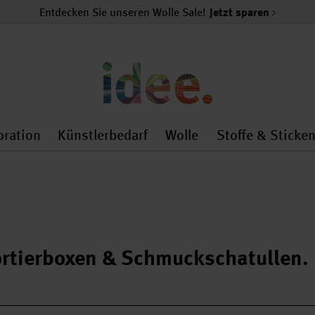
Entdecken Sie unseren Wolle Sale!
Jetzt sparen
oration
Künstlerbedarf
Wolle
Stoffe & Sticke
nMenu
al.openMenu
 general.openMenu
Dekoration general.openMenu
Künstlerbedarf general.
Wolle general.o
rtierboxen & Schmuckschatullen