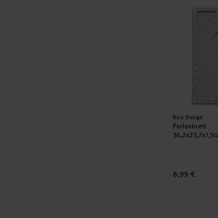
Perlenbrett
Hersteller:
Rico Design
Perlenbrett
36,2x23,7x1,5
8,99 €
Sortierbox m