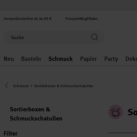
Versandkostenfrei ab 34,99 €
Prospekt
Blog
Filialen
Neu
Basteln
Schmuck
Papier
Party
Dek
Neu general.openMenu
Basteln general.openMenu
Schmuck general.ope
Papier gener
Party
Eine Kategorie zurück navigieren
Schmuck
Sortierboxen & Schmuckschatullen
Sortierboxen &
So
Schmuckschatullen
Filter