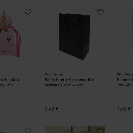
 Geschenktüte Einhorn rosa 20x30cm
Paper Poetry Geschenktüte schwarz 18x26
Paper P
Hersteller:
Herstell
Rico Design
Rico Desi
eschenktüte
Paper Poetry Geschenktüte
Paper Po
20x30cm
schwarz 18x26x12cm
18x26x1
2,49 €
2,49 €
l blau-weiß gestreift 11x14cm
Bastelanleitung Adventskalender aus Licht
Lichttü