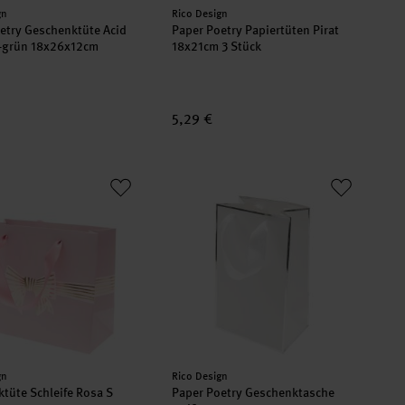
er:
Hersteller:
gn
Rico Design
etry Geschenktüte Acid
Paper Poetry Papiertüten Pirat
a-grün 18x26x12cm
18x21cm 3 Stück
5,29 €
ktüte Schleife Rosa S
Paper Poetry Geschenktasche weiß
er:
Hersteller:
gn
Rico Design
tüte Schleife Rosa S
Paper Poetry Geschenktasche