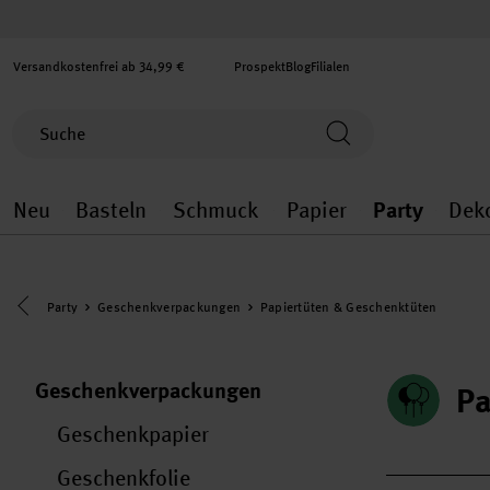
Versandkostenfrei ab 34,99 €
Prospekt
Blog
Filialen
Neu
Basteln
Schmuck
Papier
Party
Dek
Neu general.openMenu
Basteln general.openMenu
Schmuck general.ope
Papier gener
Party
Eine Kategorie zurück navigieren
Party
Geschenkverpackungen
Papiertüten & Geschenktüten
Geschenkverpackungen
Pa
Geschenkpapier
Geschenkfolie