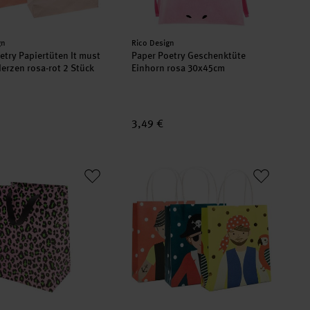
er:
Hersteller:
gn
Rico Design
etry Papiertüten It must
Paper Poetry Geschenktüte
Herzen rosa-rot 2 Stück
Einhorn rosa 30x45cm
3,49 €
2x12cm
oetry Geschenktüte Acid Leo rosa-grün 18x26x12cm
Paper Poetry Papiertüten Pirat 18x21