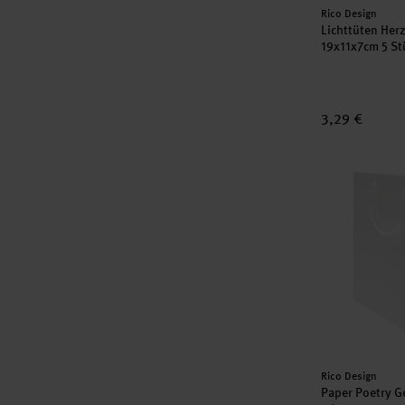
Hersteller:
Rico Design
Lichttüten Her
19x11x7cm 5 St
3,29 €
Paper Poetry
Hersteller:
Rico Design
Paper Poetry G