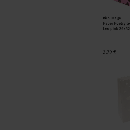
Hersteller:
Rico Design
Paper Poetry G
Leo pink 26x3
3,79 €
Lichttüten He