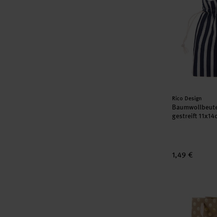
Hersteller:
Rico Design
Baumwollbeute
gestreift 11x14
1,49 €
Paper Poetry