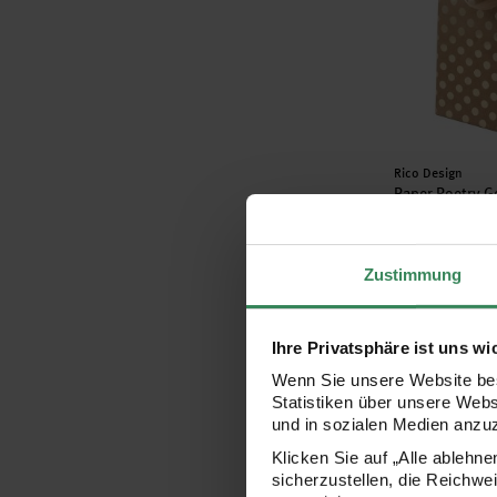
Hersteller:
Rico Design
Paper Poetry G
Punkte gold 1
Zustimmung
2,79 €
Ihre Privatsphäre ist uns wi
Paper Poetry
Wenn Sie unsere Website bes
Statistiken über unsere Web
und in sozialen Medien anzu
Klicken Sie auf „Alle ablehn
sicherzustellen, die Reichwe