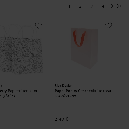
1
2
3
4
cm
oetry Papiertüten zum Ausmalen 3 Stück
Paper Poetry Geschenktüte rosa 18x
er:
Hersteller:
gn
Rico Design
etry Papiertüten zum
Paper Poetry Geschenktüte rosa
 3 Stück
18x26x12cm
2,49 €