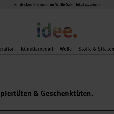
Entdecken Sie unseren Wolle Sale!
Jetzt sparen
oration
Künstlerbedarf
Wolle
Stoffe & Sticke
nMenu
al.openMenu
 general.openMenu
Dekoration general.openMenu
Künstlerbedarf general.
Wolle general.o
piertüten & Geschenktüten