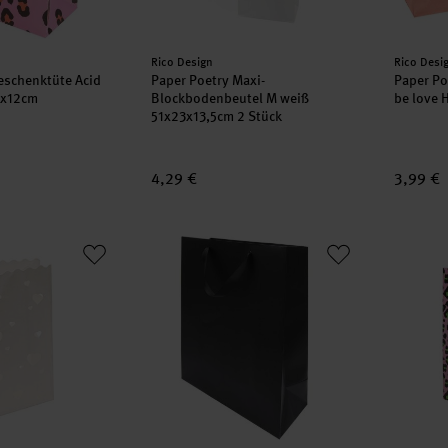
Hersteller:
Herstell
Rico Design
Rico Desi
eschenktüte Acid
Paper Poetry Maxi-
Paper Po
2x12cm
Blockbodenbeutel M weiß
be love 
51x23x13,5cm 2 Stück
4,29 €
3,99 €
rzen weiß 19x11x7cm 5 Stück
Paper Poetry Geschenktüte schwarz 26x3
Paper P