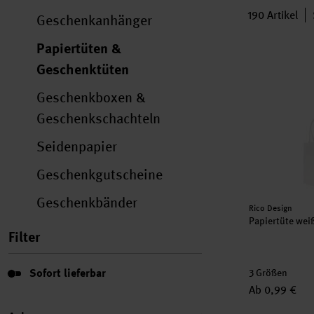
190
Artikel
Geschenkanhänger
Papiertüten &
Papiertüte we
Geschenktüten
Geschenkboxen &
Geschenkschachteln
Seidenpapier
Geschenkgutscheine
Geschenkbänder
Hersteller:
Rico Design
Papiertüte wei
Filter
Sofort lieferbar
Sofort lieferbar
3 Größen
Ab 0,99 €