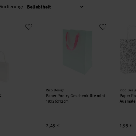
Sortierung:
Sortierung
iß
Paper Poetry Geschenktüte mint 18x26x12
Paper P
Hersteller:
Herstell
Rico Design
Rico Desi
ß
Paper Poetry Geschenktüte mint
Paper Po
18x26x12cm
Ausmalen
2,49 €
1,99 €