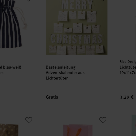
Herstell
Rico Desi
l blau-weiß
Bastelanleitung
Lichttüt
cm
Adventskalender aus
19x11x7c
Lichtertüten
Gratis
3,29 €
 Geschenktüte natur Punkte gold 18x26x12cm
Paper Poetry Geschenktüte Sonne Happy B
Paper P