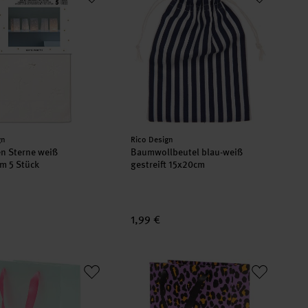
er:
Hersteller:
gn
Rico Design
en Sterne weiß
Baumwollbeutel blau-weiß
m 5 Stück
gestreift 15x20cm
1,99 €
irthday 18x26x12cm
oetry Geschenktüte mint 26x32x12cm
Paper Poetry Geschenktüte Acid Leo 