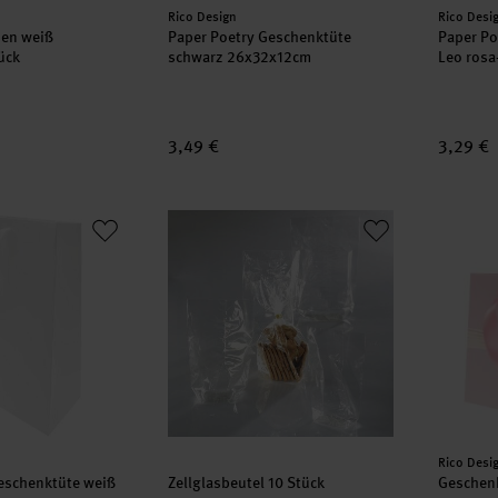
Hersteller:
Herstell
Rico Design
Rico Desi
zen weiß
Paper Poetry Geschenktüte
Paper Po
ück
schwarz 26x32x12cm
Leo ros
3,49 €
3,29 €
 Geschenktüte weiß 26x32x12cm
Zellglasbeutel 10 Stück
Geschen
Herstell
Rico Desi
eschenktüte weiß
Zellglasbeutel 10 Stück
Geschenk