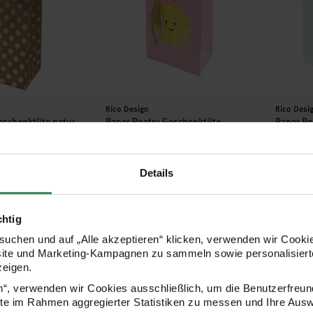
Hersteller:
Herstell
Rico Design
Rico Desi
eschenktüte natur
Paper Poetry Geschenktüte
Paper Po
8x26x12cm
Sonne Happy Birthday
26x32x1
18x26x12cm
Details
3,79 €
3,49 €
chtig
 Geschenktüte rosa 26x32x12cm
Paper Poetry Geschenktüten Set, 6 Hologra
Geschen
uchen und auf „Alle akzeptieren“ klicken, verwenden wir Cookie
site und Marketing-Kampagnen zu sammeln sowie personalisierte
zeigen.
en“, verwenden wir Cookies ausschließlich, um die Benutzerfreun
ite im Rahmen aggregierter Statistiken zu messen und Ihre Aus