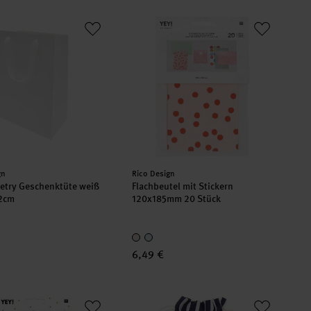
x12cm
oetry Geschenktüte weiß 18x26x12cm
Flachbeutel mit Stickern 120x185mm 
er:
Hersteller:
gn
Rico Design
etry Geschenktüte weiß
Flachbeutel mit Stickern
2cm
120x185mm 20 Stück
6,49 €
ertüten
ten Sterne weiß 19x11x7cm 5 Stück
Baumwollbeutel blau-weiß gestreift 