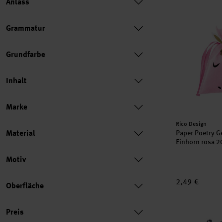
Anlass
Paper Poetry
Grammatur
Grundfarbe
Inhalt
Marke
Hersteller:
Rico Design
Material
Paper Poetry G
Einhorn rosa 
Motiv
2,49 €
Oberfläche
Preis
Baumwollbeute
Preis