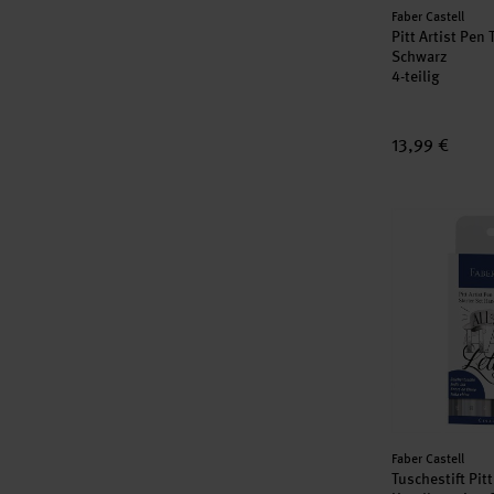
Hersteller:
Faber Castell
Pitt Artist Pen 
Schwarz
4-teilig
13,99 €
Tuschestift Pi
Hersteller:
Faber Castell
Tuschestift Pitt