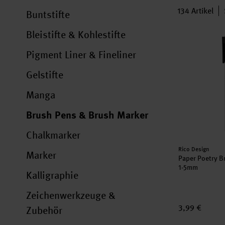
134
Artikel
Buntstifte
Bleistifte & Kohlestifte
Paper Poetry
Pigment Liner & Fineliner
Gelstifte
Manga
Brush Pens & Brush Marker
Chalkmarker
Hersteller:
Rico Design
Marker
Paper Poetry 
1-5mm
Kalligraphie
Zeichenwerkzeuge &
3,99 €
Zubehör