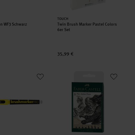
er:
Hersteller:
TOUCH
en WF3 Schwarz
Twin Brush Marker Pastel Colors
6er Set
35,99 €
ck
arker PRO Neon
Pitt Artist Pen Tuschestift Set Schwar