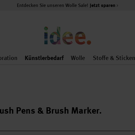
Entdecken Sie unseren Wolle Sale!
Jetzt sparen
oration
Künstlerbedarf
Wolle
Stoffe & Sticke
nMenu
al.openMenu
 general.openMenu
Dekoration general.openMenu
Künstlerbedarf general.
Wolle general.o
ush Pens & Brush Marker