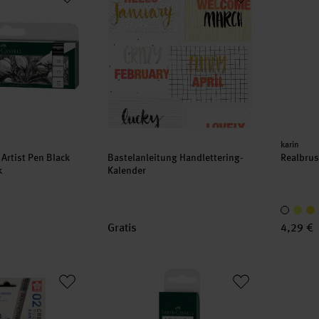
Herstell
karin
 Artist Pen Black
Bastelanleitung Handlettering-
Realbrus
k
Kalender
Gratis
4,29 €
Große Welle von Kanagawa
Pitt Artist Pen versch. Spitzen schwarz 4er 
Brushm