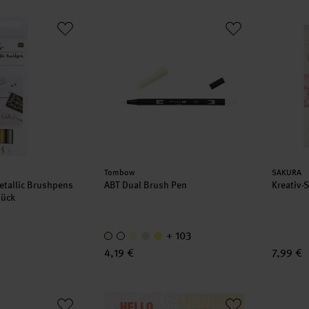
Metallic Brushpens gold-silber 2 Stück
ABT Dual Brush Pen
Kreativ-
Hersteller:
Herstell
Tombow
SAKURA
etallic Brushpens
ABT Dual Brush Pen
Kreativ-
tück
+ 103
4,19 €
7,99 €
tt Artist Pen Black & White 4 Stück
Bastelanleitung Handlettering-Kalender
Realbru