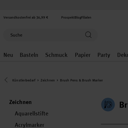
Versandkostenfrei ab 34,99 €
Prospekt
Blog
Filialen
Neu
Basteln
Schmuck
Papier
Party
Dek
Neu general.openMenu
Basteln general.openMenu
Schmuck general.ope
Papier gener
Party
Eine Kategorie zurück navigieren
Künstlerbedarf
Zeichnen
Brush Pens & Brush Marker
Zeichnen
Br
Aquarellstifte
Acrylmarker