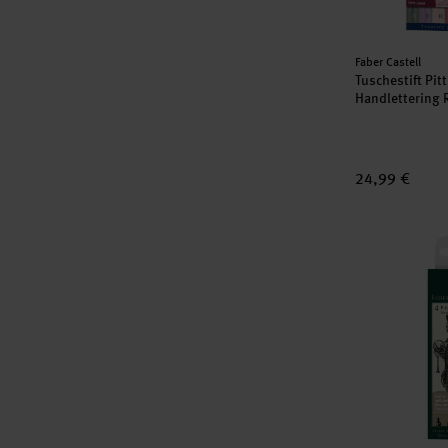
Hersteller:
Faber Castell
Tuschestift Pitt
Handlettering 
24,99 €
Pitt Artist Pe