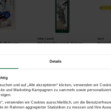
Hersteller:
Herstell
Faber Castell
karin
oße Welle von
Pitt Artist Pen versch. Spitzen
Brushma
schwarz 4er Set
Details
13,99 €
2,59 €
chtig
 Tangle Set 10 Stifte
Brushmarker PRO Blender
Brushma
uchen und auf „Alle akzeptieren“ klicken, verwenden wir Cookie
site und Marketing-Kampagnen zu sammeln sowie personalisierte
zeigen.
en“, verwenden wir Cookies ausschließlich, um die Benutzerfreun
ite im Rahmen aggregierter Statistiken zu messen und Ihre Aus