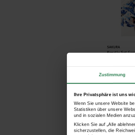
Hersteller:
SAKURA
Kreativ-Set Gr
Kanagawa
Zustimmung
7,99 €
Ihre Privatsphäre ist uns wi
1340 brushpen
Wenn Sie unsere Website bes
Statistiken über unsere Web
und in sozialen Medien anzu
Klicken Sie auf „Alle ablehn
sicherzustellen, die Reichwe