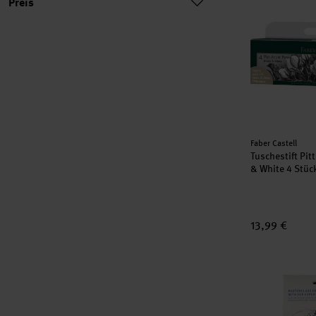
Preis
Hersteller:
Faber Castell
Tuschestift Pitt
& White 4 Stüc
13,99 €
Kreativ-Set 