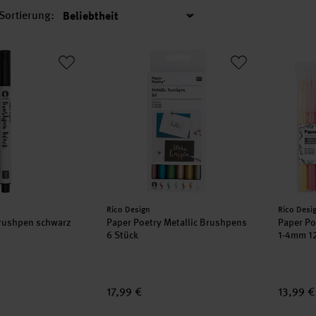
Sortierung:
Sortierung
 Brushpen schwarz 1-5mm
Paper Poetry Metallic Brushpens 6 Stück
Paper P
Hersteller:
Herstell
Rico Design
Rico Desi
Brushpen schwarz
Paper Poetry Metallic Brushpens
Paper Po
6 Stück
1-4mm 12
17,99 €
13,99 €