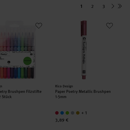
1
2
3
oetry Brushpen Filzstifte 1-4mm 12 Stück
Paper Poetry Metallic Brushpen 1-5
er:
Hersteller:
gn
Rico Design
etry Brushpen Filzstifte
Paper Poetry Metallic Brushpen
 Stück
1-5mm
+ 1
3,89 €