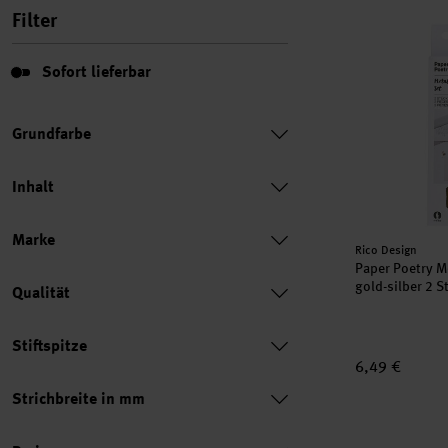
Filter
Paper Poetry 
Sofort lieferbar
Sofort lieferbar
Grundfarbe
Inhalt
Marke
Hersteller:
Rico Design
Paper Poetry M
gold-silber 2 S
Qualität
Stiftspitze
6,49 €
Strichbreite in mm
Tuschestift Pi
Preis