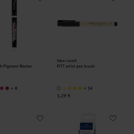
er:
Hersteller:
Faber Castell
h Pigment Marker
PITT artist pen brush
+ 8
+ 54
3,29 €
Set
arker PRO
Pitt Artist Pen Comic schwarz Tuschest