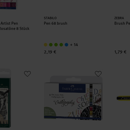
Hersteller:
Herstell
STABILO
ZEBRA
 Artist Pen
Pen 68 brush
Brush P
Rosatöne 8 Stück
+ 14
2,19 €
1,79 €
n Tuschestift Set Schwarz
Tuschestift Pitt Artist Pen Calligraphy 8 Stü
Brushm