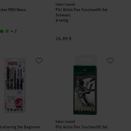
er:
Hersteller:
Faber Castell
rker PRO Neon
Pitt Artist Pen Tuschestift Set
Schwarz
8-teilig
+ 7
24,99 €
en
Lettering Set Beginner designed by Frau Hölle
Pitt Artist Pen Tuschestift Set Schwar
er:
Hersteller:
Faber Castell
ettering Set Beginner
Pitt Artist Pen Tuschestift Set