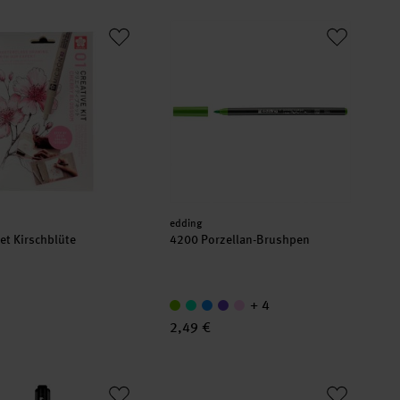
Set Kirschblüte
4200 Porzellan-Brushpen
er:
Hersteller:
edding
Set Kirschblüte
4200 Porzellan-Brushpen
+ 4
2,49 €
sh Pigment Marker
PITT artist pen brush