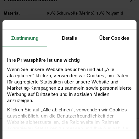
Material
90% Schurwolle (Merino), 10% Polyamid
Grammatur
50g
Lauflänge in m
150
Maschenprobe
Zustimmung
17M und 23R = 10x10cm
Details
Über Cookies
Nadelstärke in mm
5,5 - 6 mm
Verbrauch
Gr. 38/40 = ca. 500g
Ihre Privatsphäre ist uns wichtig
Pflegehinweise
Wenn Sie unsere Website besuchen und auf „Alle
Mehr Informationen zu Pflegehinweisen
akzeptieren“ klicken, verwenden wir Cookies, um Daten
für aggregierte Statistiken über unsere Website und
Artikel-Nr.
3048068
Marketing-Kampagnen zu sammeln sowie personalisierte
Werbung auf Drittseiten und in sozialen Medien
Bestell-Nr.
3508817
anzuzeigen.
Klicken Sie auf „Alle ablehnen“, verwenden wir Cookies
ausschließlich, um die Benutzerfreundlichkeit der
Website sicherzustellen, die Reichweite im Rahmen
Produktbeschreibung
aggregierter Statistiken zu messen und Ihre Auswahl für
zukünftige Besuche zu speichern.
Einwilligungsauswahl