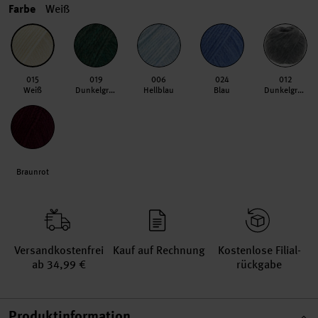
Farbe
Weiß
015
019
006
024
012
Weiß
Dunkelgrün
Hellblau
Blau
Dunkelgrau
Braunrot
Versand­kosten­frei
Kauf auf Rechnung
Kosten­lose Filial­
ab 34,99 €
rückgabe
Produktinformation