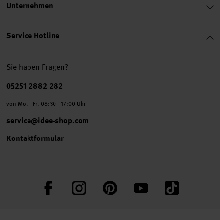
Unternehmen
Service Hotline
Sie haben Fragen?
Telefonnummer
05251 2882 282
von Mo. - Fr. 08:30 - 17:00 Uhr
service@idee-shop.com
Kontaktformular
Facebook
Instagram
Pinterest
YouTube
TikTok