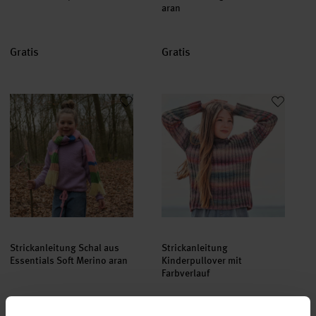
aran
Gratis
Gratis
Strickanleitung Schal aus Essentials Soft Merino aran
Strickanleitung Kinderpullover m
Strickanleitung Schal aus
Strickanleitung
Essentials Soft Merino aran
Kinderpullover mit
Farbverlauf