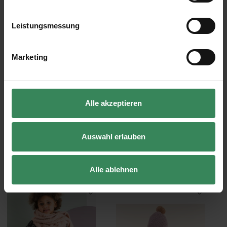
Daten finden Sie in unserer Datenschutzerklärung.
Impressum
Datenschutz
Vertrag widerrufen
Leistungsmessung
Marketing
Alle akzeptieren
Strickanleitung Zopfpullover
Strickanleitung
mit passender Mütze
Rollkragenpullover für
Kinder
Auswahl erlauben
Gratis
Gratis
Alle ablehnen
Strickanleitung Schal mit Strukturmuster
Strickanleitung Ringelpullover f