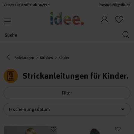
Versandkostenfrei ab 34,99 €
Prospekt
Blog
Filialen
Eine Kategorie zurück navigieren
Anleitungen
Stricken
Kinder
Strickanleitungen für Kinder
Filter
Sortierung
Strickanleitung Wickeljacke aus Soft Alpaca
Strickanleitung Zopfmütze und 