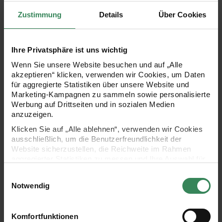
Gratis
Gratis
Zustimmung
Details
Über Cookies
Strickanleitung Kinderjacke und Stirnband aus Essentials Meri
Strickanleitung Schal und Pullo
Ihre Privatsphäre ist uns wichtig
Wenn Sie unsere Website besuchen und auf „Alle
akzeptieren“ klicken, verwenden wir Cookies, um Daten
für aggregierte Statistiken über unsere Website und
Marketing-Kampagnen zu sammeln sowie personalisierte
Werbung auf Drittseiten und in sozialen Medien
anzuzeigen.
Klicken Sie auf „Alle ablehnen“, verwenden wir Cookies
Strickanleitung Kinderjacke
Strickanleitung Schal und
ausschließlich, um die Benutzerfreundlichkeit der
und Stirnband aus
Pullover aus Essentials
Website sicherzustellen, die Reichweite im Rahmen
Essentials Merino dk
Super chunky
aggregierter Statistiken zu messen und Ihre Auswahl für
zukünftige Besuche zu speichern.
Einwilligungsauswahl
Ihre Einwilligung ist freiwillig und kann jederzeit über den
Notwendig
Gratis
Gratis
Link „Cookie-Einstellungen“ im Fußbereich der Seite
widerrufen werden. Weitere Informationen zu den
verwendeten Technologien und den Empfängern der
Strickanleitung Zopfpullover mit passender Mütze
Strickanleitung Rollkragenpullo
Komfortfunktionen