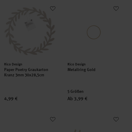
Paper Poetry Graukarton Kranz 3mm 30x28,5cm
Metallring Gold
Hersteller:
Hersteller:
Rico Design
Rico Design
Paper Poetry Graukarton
Metallring Gold
Kranz 3mm 30x28,5cm
5 Größen
4,99 €
Ab 3,99 €
Holzschriftzug magnetisch "Zuhause" 27x9cm
Holzschriftzug magnetisch "Ha