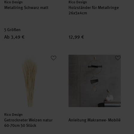
Hersteller:
Hersteller:
Rico Design
Rico Design
Metallring Schwarz matt
Holzständer für Metallringe
26x5x4cm
5 Größen
Ab 3,49 €
12,99 €
Getrockneter Weizen natur 60-70cm 50 Stück
Anleitung Makramee- Mobilé
Hersteller:
Rico Design
Getrockneter Weizen natur
Anleitung Makramee- Mobilé
60-70cm 50 Stück