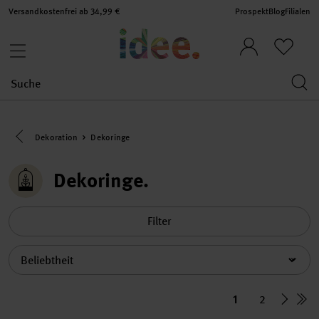
Versandkostenfrei ab 34,99 €
Prospekt
Blog
Filialen
Eine Kategorie zurück navigieren
Dekoration
Dekoringe
Dekoringe
Filter
Sortierung
1
2