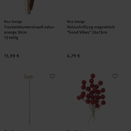
Hersteller:
Hersteller:
Rico Design
Rico Design
Trockenblumenstrauß natur-
Holzschriftzug magnetisch
orange 30cm
"Good Vibes" 26x13cm
13-teilig
13,99 €
6,79 €
Holzpicker Love 25,3x4,5cm
Beerenpick mit Glitzer 8,5x8,5