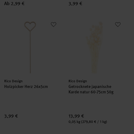
Ab 2,99 €
3,99 €
Holzpicker Herz 26x5cm
Getrocknete japanische Karde 
Hersteller:
Hersteller:
Rico Design
Rico Design
Holzpicker Herz 26x5cm
Getrocknete japanische
Karde natur 60-75cm 50g
3,99 €
13,99 €
Inhalt:
0,05 kg
(279,80 € / 1 kg)