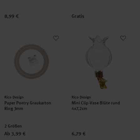
8,99 €
Gratis
Paper Poetry Graukarton Ring 3mm
Mini Clip-Vase Blüte rund 4x7,
Hersteller:
Hersteller:
Rico Design
Rico Design
Paper Poetry Graukarton
Mini Clip-Vase Blüte rund
Ring 3mm
4x7,2cm
2 Größen
Ab 3,99 €
6,79 €