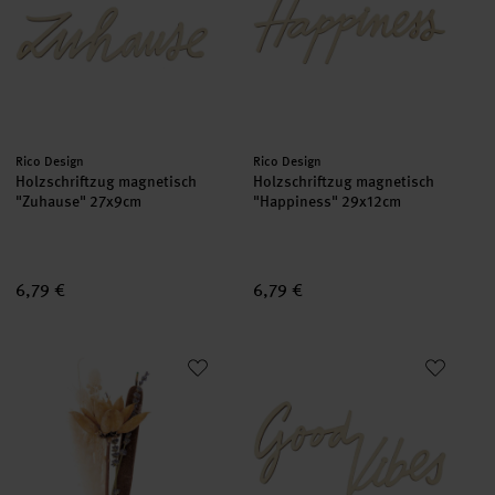
Hersteller:
Hersteller:
Rico Design
Rico Design
Holzschriftzug magnetisch
Holzschriftzug magnetisch
"Zuhause" 27x9cm
"Happiness" 29x12cm
6,79 €
6,79 €
Trockenblumenstrauß natur-orange 30cm
Holzschriftzug magnetisch "Go