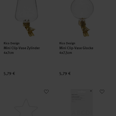
Hersteller:
Hersteller:
Rico Design
Rico Design
Mini Clip-Vase Zylinder
Mini Clip-Vase Glocke
4x7cm
4x7,5cm
5,79 €
5,79 €
Metallring Stern Offwhite matt
Paper Poetry Stickerblock Alpha