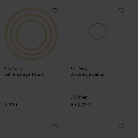
Set Holzringe 3 Stück
Dekoring Bambus
Hersteller:
Hersteller:
Rico Design
Rico Design
Set Holzringe 3 Stück
Dekoring Bambus
5 Größen
6,29 €
Ab 3,79 €
Metallring Weiß matt
Metallring Gold matt