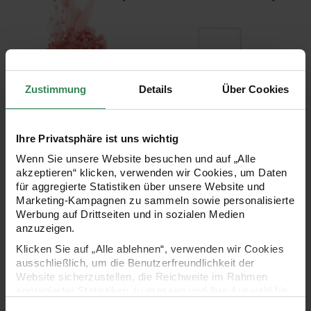
Zustimmung
Details
Über Cookies
Hersteller:
Hersteller:
Rico Design
Rico Design
Ihre Privatsphäre ist uns wichtig
Trockenblumenstrauß
Metallring Quadrat weiß
pastell-pink 30cm
Wenn Sie unsere Website besuchen und auf „Alle
13-teilig
akzeptieren“ klicken, verwenden wir Cookies, um Daten
für aggregierte Statistiken über unsere Website und
5 Größen
Marketing-Kampagnen zu sammeln sowie personalisierte
13,99 €
Ab 2,99 €
Werbung auf Drittseiten und in sozialen Medien
anzuzeigen.
Holzschriftzug magnetisch "Welcome" 29x10cm
Bastelanleitung Gutscheinverp
Klicken Sie auf „Alle ablehnen“, verwenden wir Cookies
ausschließlich, um die Benutzerfreundlichkeit der
Website sicherzustellen, die Reichweite im Rahmen
aggregierter Statistiken zu messen und Ihre Auswahl für
zukünftige Besuche zu speichern.