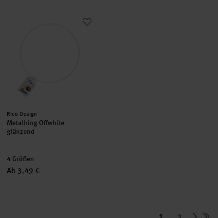
Metallring Offwhite glänzend
Hersteller:
Rico Design
Metallring Offwhite
glänzend
4 Größen
Ab 3,49 €
1
2