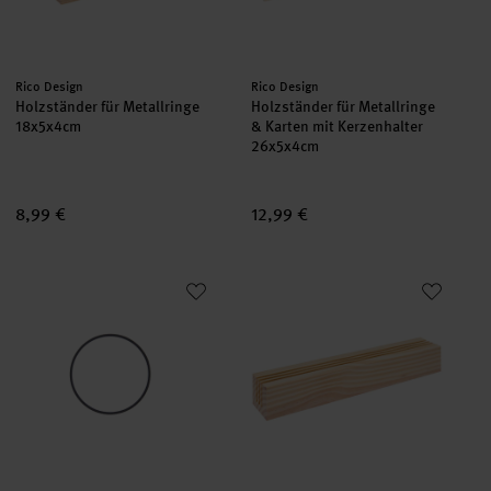
Hersteller:
Hersteller:
Rico Design
Rico Design
Holzständer für Metallringe
Holzständer für Metallringe
18x5x4cm
& Karten mit Kerzenhalter
26x5x4cm
8,99 €
12,99 €
Metallring Schwarz matt
Holzständer für Metallringe 26