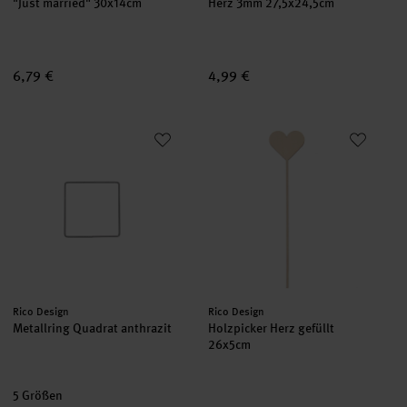
"Just married" 30x14cm
Herz 3mm 27,5x24,5cm
6,79 €
4,99 €
Metallring Quadrat anthrazit
Holzpicker Herz gefüllt 26x5cm
Hersteller:
Hersteller:
Rico Design
Rico Design
Metallring Quadrat anthrazit
Holzpicker Herz gefüllt
26x5cm
5 Größen