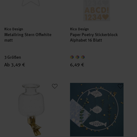
Hersteller:
Hersteller:
Rico Design
Rico Design
Metallring Stern Offwhite
Paper Poetry Stickerblock
matt
Alphabet 16 Blatt
3 Größen
Ab 3,49 €
6,49 €
Mini Clip-Vase mit abgerundeten Kanten 4x7,5cm
Bastelanleitung Papercut Fische