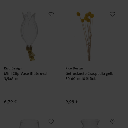
Mini Clip-Vase Blüte oval 3,5x8cm
Getrocknete Craspedia gelb 50-
Hersteller:
Hersteller:
Rico Design
Rico Design
Mini Clip-Vase Blüte oval
Getrocknete Craspedia gelb
3,5x8cm
50-60cm 10 Stück
6,79 €
9,99 €
Mini Clip-Vase Zylinder 4x7cm
Mini Clip-Vase Glocke 4x7,5cm