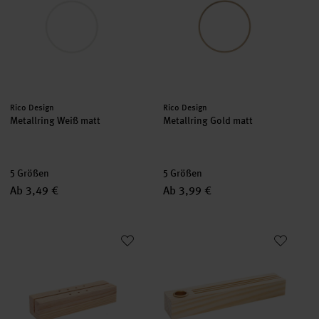
Hersteller:
Hersteller:
Rico Design
Rico Design
Metallring Weiß matt
Metallring Gold matt
5 Größen
5 Größen
Ab 3,49 €
Ab 3,99 €
Holzständer für Metallringe 18x5x4cm
Holzständer für Metallringe & 