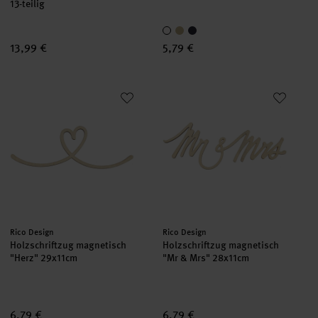
13-teilig
13,99 €
5,79 €
Holzschriftzug magnetisch "Herz" 29x11cm
Holzschriftzug magnetisch "Mr
Hersteller:
Hersteller:
Rico Design
Rico Design
Holzschriftzug magnetisch
Holzschriftzug magnetisch
"Herz" 29x11cm
"Mr & Mrs" 28x11cm
6,79 €
6,79 €