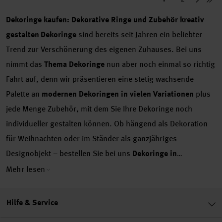
Dekoringe kaufen: Dekorative Ringe und Zubehör kreativ
gestalten
Dekoringe
sind bereits seit Jahren ein beliebter
Trend zur Verschönerung des eigenen Zuhauses. Bei uns
nimmt das
Thema Dekoringe
nun aber noch einmal so richtig
Fahrt auf, denn wir präsentieren eine stetig wachsende
Palette an
modernen Dekoringen in vielen Variationen
plus
jede Menge Zubehör, mit dem Sie Ihre Dekoringe noch
individueller gestalten können. Ob hängend als Dekoration
für Weihnachten oder im Ständer als ganzjähriges
Designobjekt – bestellen Sie bei uns
Dekoringe in
verschiedenen Größen
und kaufen Sie das passende
Mehr lesen
Zubehör direkt dazu.
Was sind Dekoringe?
Auf den ersten
Blick mögen sie sehr schlicht, fast unscheinbar wirken. Doch
Hilfe & Service
genau das ist ihr Vorteil: Dekoringe lassen sich mit wenigen