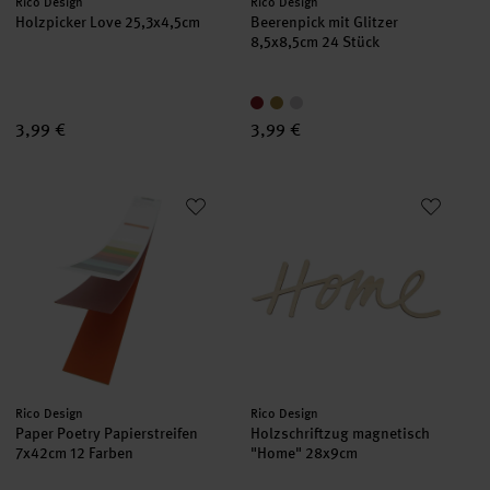
Hersteller:
Hersteller:
Rico Design
Rico Design
Holzpicker Love 25,3x4,5cm
Beerenpick mit Glitzer
8,5x8,5cm 24 Stück
3,99 €
3,99 €
Paper Poetry Papierstreifen 7x42cm 12 Farben
Holzschriftzug magnetisch "H
Hersteller:
Hersteller:
Rico Design
Rico Design
Paper Poetry Papierstreifen
Holzschriftzug magnetisch
7x42cm 12 Farben
"Home" 28x9cm