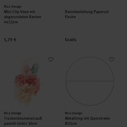
Hersteller:
Rico Design
Mini Clip-Vase mit
Bastelanleitung Papercut
abgerundeten Kanten
Fische
4x7,5cm
5,79 €
Gratis
Trockenblumenstrauß pastell-türkis 30cm
Metallring mit Querstrebe Ø25
Hersteller:
Hersteller:
Rico Design
Rico Design
Trockenblumenstrauß
Metallring mit Querstrebe
pastell-türkis 30cm
Ø25cm