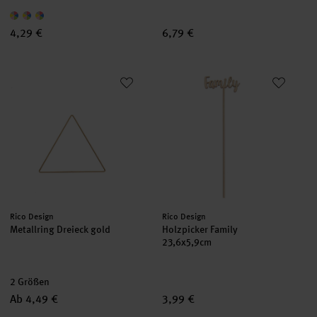
4,29 €
6,79 €
Metallring Dreieck gold
Holzpicker Family 23,6x5,9cm
Hersteller:
Hersteller:
Rico Design
Rico Design
Metallring Dreieck gold
Holzpicker Family
23,6x5,9cm
2 Größen
Ab 4,49 €
3,99 €