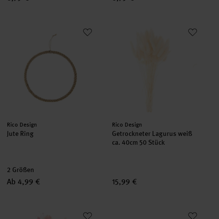
Jute Ring
Getrockneter Lagurus weiß ca. 
Hersteller:
Hersteller:
Rico Design
Rico Design
Jute Ring
Getrockneter Lagurus weiß
ca. 40cm 50 Stück
2 Größen
Ab 4,99 €
15,99 €
Trockenblumenstrauß pastell-pink 30cm
Metallring Quadrat weiß