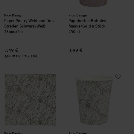
Hersteller:
Hersteller:
Rico Design
Rico Design
Paper Poetry Webband Duo
Pappbecher Bubbles
Streifen Schwarz/Weiß
Mauve/Gold 8 Stück
38mmx3m
250ml
3,49 €
3,99 €
Inhalt:
3,00 m
(1,16 € / 1 m)
Servietten Gräser Elfenbein/Schwarz 20 Stück
Pappbecher Gräser Elfenbein/S
neu
neu
Hersteller:
Hersteller:
Rico Design
Rico Design