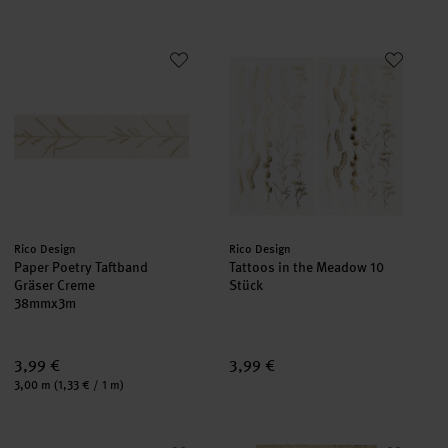
Paper Poetry Taftband Gräser Creme
Tattoos in the Meadow 10 Stück
neu
neu
Hersteller:
Hersteller:
Rico Design
Rico Design
Paper Poetry Taftband
Tattoos in the Meadow 10
Gräser Creme
Stück
38mmx3m
3,99 €
3,99 €
Inhalt:
3,00 m
(1,33 € / 1 m)
Paper Poetry Webband mit Naht Beige/Weiß
Paper Patch In the Meadow Grä