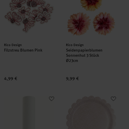
Hersteller:
Hersteller:
Rico Design
Rico Design
Filzstreu Blumen Pink
Seidenpapierblumen
Sonnenhut 3 Stück
Ø23cm
4,99 €
9,99 €
Paper Poetry Geschenkpapier Natur Struktur Weiß
Pappteller Bubbles Mauve/Gold
neu
neu