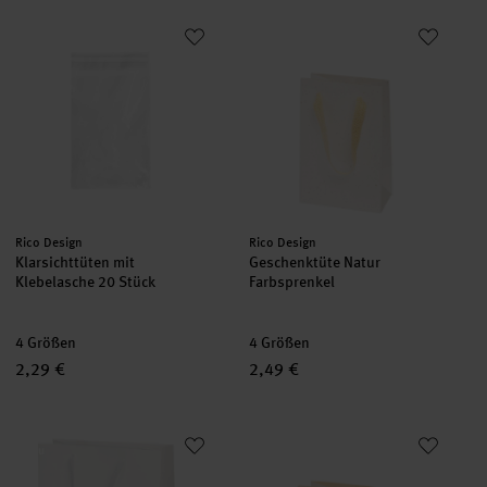
Klarsichttüten mit Klebelasche 20 Stück
Geschenktüte Natur Farbsprenk
neu
neu
Hersteller:
Hersteller:
Rico Design
Rico Design
Klarsichttüten mit
Geschenktüte Natur
Klebelasche 20 Stück
Farbsprenkel
4 Größen
4 Größen
2,29 €
2,49 €
Geschenktüte Natur Weiß
Geschenktüte Natur Elfenbein
neu
neu