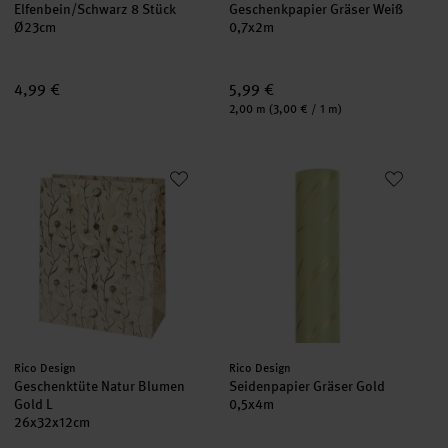
Elfenbein/Schwarz 8 Stück
Geschenkpapier Gräser Weiß
Ø23cm
0,7x2m
4,99 €
5,99 €
Inhalt:
2,00 m
(3,00 € / 1 m)
Geschenktüte Natur Blumen Gold L
Seidenpapier Gräser Gold
neu
neu
Hersteller:
Hersteller:
Rico Design
Rico Design
Geschenktüte Natur Blumen
Seidenpapier Gräser Gold
Gold L
0,5x4m
26x32x12cm