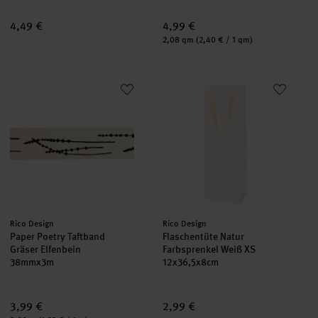
4,49 €
4,99 €
Inhalt:
2,08 qm
(2,40 € / 1 qm)
Paper Poetry Taftband Gräser Elfenbein
Flaschentüte Natur Farbsprenke
neu
neu
Hersteller:
Hersteller:
Rico Design
Rico Design
Paper Poetry Taftband
Flaschentüte Natur
Gräser Elfenbein
Farbsprenkel Weiß XS
38mmx3m
12x36,5x8cm
3,99 €
2,99 €