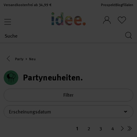
Versandkostenfrei ab 34,99 €
Prospekt
Blog
Filialen
Eine Kategorie zurück navigieren
Party
Neu
Partyneuheiten
Filter
Sortierung
1
2
3
4