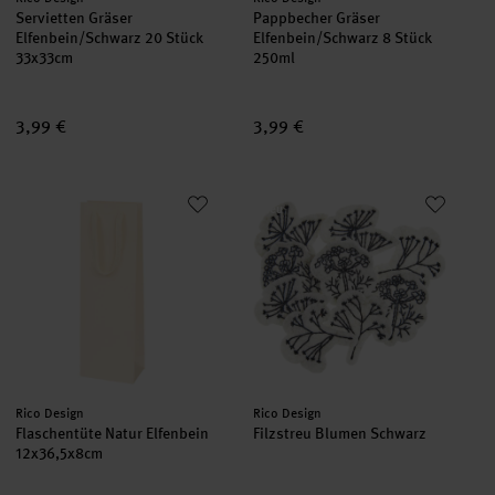
Servietten Gräser
Pappbecher Gräser
Elfenbein/Schwarz 20 Stück
Elfenbein/Schwarz 8 Stück
33x33cm
250ml
3,99 €
3,99 €
Flaschentüte Natur Elfenbein
Filzstreu Blumen Schwarz
neu
neu
Hersteller:
Hersteller:
Rico Design
Rico Design
Flaschentüte Natur Elfenbein
Filzstreu Blumen Schwarz
12x36,5x8cm