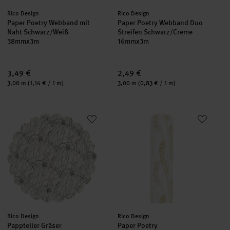
Hersteller:
Hersteller:
Rico Design
Rico Design
Paper Poetry Webband mit
Paper Poetry Webband Duo
Naht Schwarz/Weiß
Streifen Schwarz/Creme
38mmx3m
16mmx3m
3,49 €
2,49 €
Inhalt:
Inhalt:
3,00 m
(1,16 € / 1 m)
3,00 m
(0,83 € / 1 m)
Pappteller Gräser Elfenbein/Schwarz 8 Stück
Paper Poetry Geschenkpapier G
neu
neu
Hersteller:
Hersteller:
Rico Design
Rico Design
Pappteller Gräser
Paper Poetry