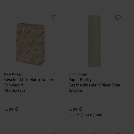
Geschenktüte Natur Gräser Schwarz M
Paper Poetry Geschenkpapier G
neu
neu
Hersteller:
Hersteller:
Rico Design
Rico Design
Geschenktüte Natur Gräser
Paper Poetry
Schwarz M
Geschenkpapier Gräser Grau
18x26x8cm
0,7x2m
3,99 €
5,99 €
Inhalt:
2,00 m
(3,00 € / 1 m)
Paper Poetry Geschenkanhänger In the Meadow 8 Stück
Pappteller Blumen Apricot/Gold