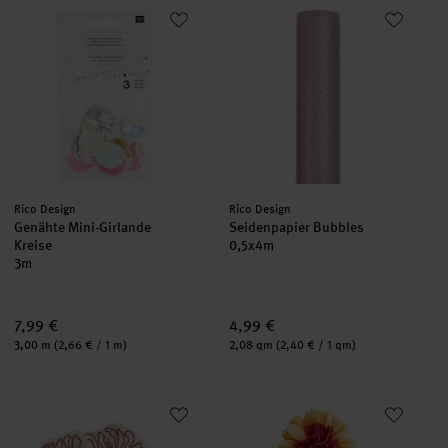
Genähte Mini-Girlande Kreise
Seidenpapier Bubbles
neu
neu
Hersteller:
Hersteller:
Rico Design
Rico Design
Genähte Mini-Girlande
Seidenpapier Bubbles
Kreise
0,5x4m
3m
7,99 €
4,99 €
Inhalt:
Inhalt:
3,00 m
(2,66 € / 1 m)
2,08 qm
(2,40 € / 1 qm)
Filzstreu Blumen Pink
Seidenpapierblumen Sonnenhut
neu
neu