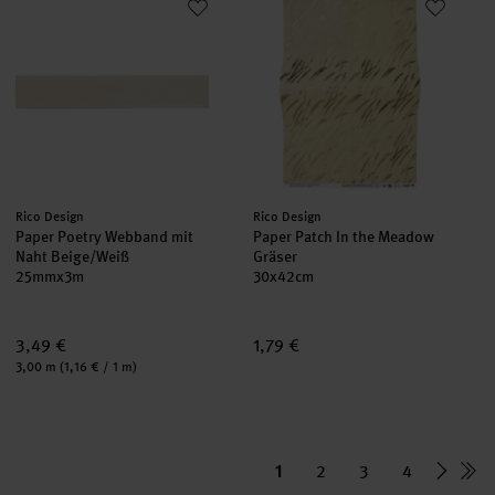
neu
neu
Hersteller:
Hersteller:
Rico Design
Rico Design
Paper Poetry Webband mit
Paper Patch In the Meadow
Naht Beige/Weiß
Gräser
25mmx3m
30x42cm
3,49 €
1,79 €
Inhalt:
3,00 m
(1,16 € / 1 m)
1
2
3
4