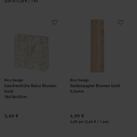
Inhalt:
3,00 m
(1,33 € / 1 m)
Geschenktüte Natur Blumen Gold
Seidenpapier Blumen Gold
neu
neu
Hersteller:
Hersteller:
Rico Design
Rico Design
Geschenktüte Natur Blumen
Seidenpapier Blumen Gold
Gold
0,5x4m
18x18x10cm
3,49 €
4,99 €
Inhalt:
2,08 qm
(2,40 € / 1 qm)