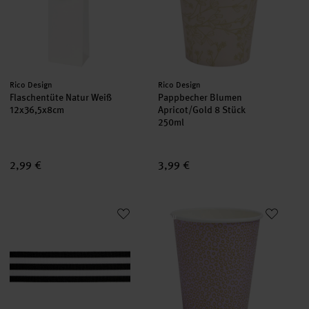
Hersteller:
Hersteller:
Rico Design
Rico Design
Flaschentüte Natur Weiß
Pappbecher Blumen
12x36,5x8cm
Apricot/Gold 8 Stück
250ml
2,99 €
3,99 €
Paper Poetry Webband Duo Streifen Schwarz/Weiß
Pappbecher Bubbles Mauve/Gol
neu
neu