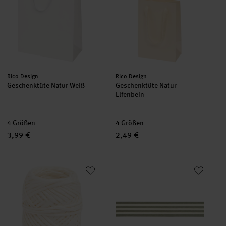
Hersteller:
Hersteller:
Rico Design
Rico Design
Geschenktüte Natur Weiß
Geschenktüte Natur
Elfenbein
4 Größen
4 Größen
3,99 €
2,49 €
Papierband
Paper Poetry Webband Duo Stre
neu
neu