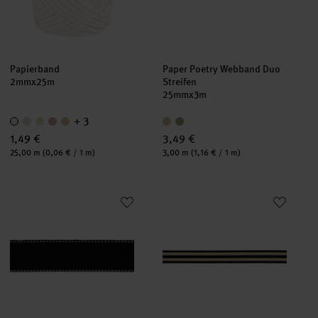
Papierband
Paper Poetry Webband Duo
2mmx25m
Streifen
25mmx3m
+ 3
1,49 €
3,49 €
Inhalt:
Inhalt:
25,00 m
(0,06 € / 1 m)
3,00 m
(1,16 € / 1 m)
Paper Poetry Webband mit Naht Schwarz/Weiß
Paper Poetry Webband Duo Str
neu
neu