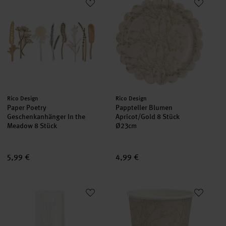
neu
neu
Hersteller:
Hersteller:
Rico Design
Rico Design
Paper Poetry
Pappteller Blumen
Geschenkanhänger In the
Apricot/Gold 8 Stück
Meadow 8 Stück
Ø23cm
5,99 €
4,99 €
Flaschentüte Natur Weiß
Pappbecher Blumen Apricot/Gol
neu
neu