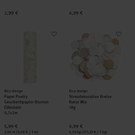
2,99 €
4,99 €
Paper Poetry Geschenkpapier Blumen Elfenbein
Streudekoration Kreise Natur M
neu
neu
Hersteller:
Hersteller:
Rico Design
Rico Design
Paper Poetry
Streudekoration Kreise
Geschenkpapier Blumen
Natur Mix
Elfenbein
18g
0,7x2m
5,99 €
4,99 €
Inhalt:
Inhalt:
2,00 m
(3,00 € / 1 m)
0,02 kg
(277,22 € / 1 kg)