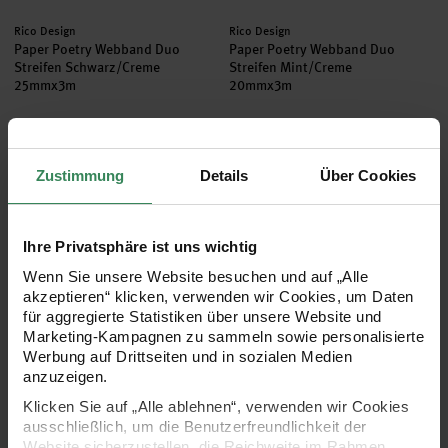
Hersteller:
Hersteller:
Rico Design
Rico Design
Paper Poetry Webband Duo
Paper Poetry Webband Duo
Streifen Schwarz/Creme
Streifen Mint/Creme
25mmx3m
20mmx3m
3,49 €
2,99 €
Inhalt:
Inhalt:
3,00 m
(1,16 € / 1 m)
3,00 m
(1,00 € / 1 m)
Zustimmung
Details
Über Cookies
Paper Poetry Webband mit Naht Weiß/Schwarz
Servietten Blumen Apricot/Gold
neu
neu
Ihre Privatsphäre ist uns wichtig
Wenn Sie unsere Website besuchen und auf „Alle
akzeptieren“ klicken, verwenden wir Cookies, um Daten
für aggregierte Statistiken über unsere Website und
Marketing-Kampagnen zu sammeln sowie personalisierte
Werbung auf Drittseiten und in sozialen Medien
anzuzeigen.
Klicken Sie auf „Alle ablehnen“, verwenden wir Cookies
Hersteller:
Hersteller:
ausschließlich, um die Benutzerfreundlichkeit der
Rico Design
Rico Design
Paper Poetry Webband mit
Servietten Blumen
Website sicherzustellen, die Reichweite im Rahmen