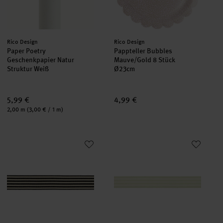
Hersteller:
Hersteller:
Rico Design
Rico Design
Paper Poetry
Pappteller Bubbles
Geschenkpapier Natur
Mauve/Gold 8 Stück
Struktur Weiß
Ø23cm
5,99 €
4,99 €
Inhalt:
2,00 m
(3,00 € / 1 m)
Paper Poetry Webband Duo Streifen Schwarz/Creme
Paper Poetry Webband Duo Str
neu
neu