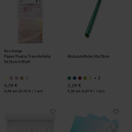
Hersteller:
Rico Design
Paper Poetry Transferfolie
Alubastelfolie 50x78cm
9x15cm 6 Blatt
+ 2
4,79 €
2,29 €
Inhalt:
Inhalt:
0,08 qm
(57,02 € / 1 qm)
0,39 qm
(5,87 € / 1 qm)
Buchfolie transparent selbstklebend 200x45cm
CREApop® Folie matt 0,3mm 6