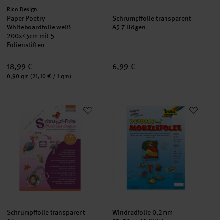
Hersteller:
Rico Design
Paper Poetry
Schrumpffolie transparent
Whiteboardfolie weiß
A5 7 Bögen
200x45cm mit 5
Folienstiften
18,99 €
6,99 €
Inhalt:
0,90 qm
(21,10 € / 1 qm)
Schrumpffolie transparent A4
Windradfolie 0,2mm 35x50cm 1
neu
Schrumpffolie transparent
Windradfolie 0,2mm