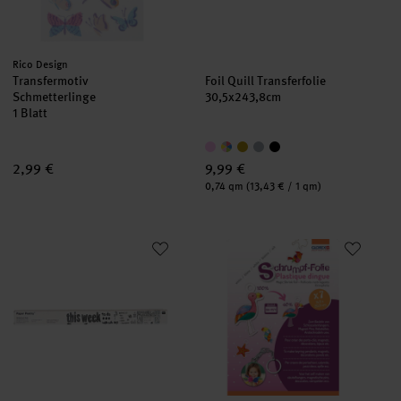
Hersteller:
Rico Design
Transfermotiv
Foil Quill Transferfolie
Schmetterlinge
30,5x243,8cm
1 Blatt
2,99 €
9,99 €
Inhalt:
0,74 qm
(13,43 € / 1 qm)
Paper Poetry Whiteboardfolie weiß 200x45cm mit 5 Folienstifte
Schrumpffolie transparent A5 7
neu