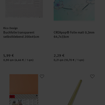
Hersteller:
Rico Design
Buchfolie transparent
CREApop® Folie matt 0,3mm
selbstklebend 200x45cm
64,7x33cm
5,99 €
2,29 €
Inhalt:
Inhalt:
0,90 qm
(6,66 € / 1 qm)
0,21 qm
(10,70 € / 1 qm)
Sticky Tape doppelseitige Klebefolie DIN A3
Alubastelfolie Sterne gold-gol