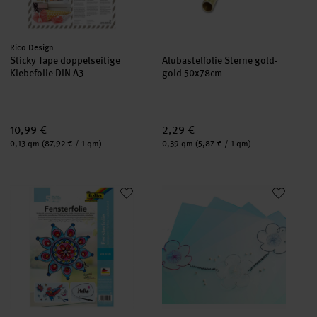
Hersteller:
Rico Design
Sticky Tape doppelseitige
Alubastelfolie Sterne gold-
Klebefolie DIN A3
gold 50x78cm
10,99 €
2,29 €
Inhalt:
Inhalt:
0,13 qm
(87,92 € / 1 qm)
0,39 qm
(5,87 € / 1 qm)
Fensterfolie adhäsiv 23x33cm 5 Stück
CREApop® Folie matt-geprägt