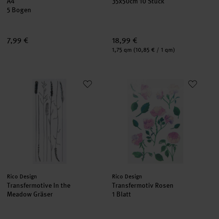
A4
35x50cm 10 Stück
5 Bogen
7,99 €
18,99 €
Inhalt:
1,75 qm
(10,85 € / 1 qm)
Transfermotive In the Meadow Gräser
Transfermotiv Rosen
neu
Hersteller:
Hersteller:
Rico Design
Rico Design
Transfermotive In the
Transfermotiv Rosen
Meadow Gräser
1 Blatt