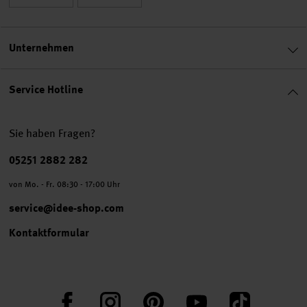
Unternehmen
Service Hotline
Sie haben Fragen?
Telefonnummer
05251 2882 282
von Mo. - Fr. 08:30 - 17:00 Uhr
service@idee-shop.com
Kontaktformular
Facebook
Instagram
Pinterest
YouTube
TikTok