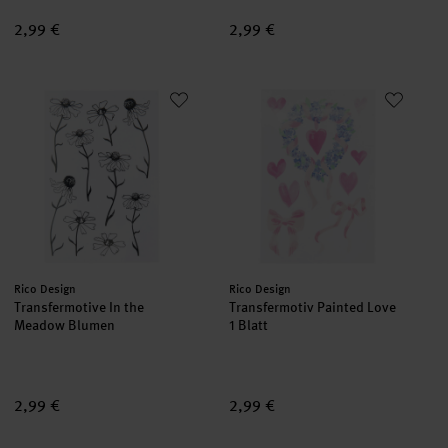
2,99 €
2,99 €
Transfermotive In the Meadow Blumen
Transfermotiv Painted Love
neu
Hersteller:
Hersteller:
Rico Design
Rico Design
Transfermotive In the
Transfermotiv Painted Love
Meadow Blumen
1 Blatt
2,99 €
2,99 €