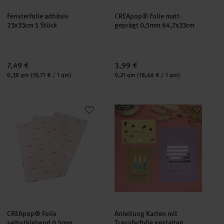
Fensterfolie adhäsiv
CREApop® Folie matt-
23x33cm 5 Stück
geprägt 0,5mm 64,7x33cm
7,49 €
3,99 €
Inhalt:
Inhalt:
0,38 qm
(19,71 € / 1 qm)
0,21 qm
(18,64 € / 1 qm)
CREApop® Folie selbstklebend 0,5mm 65x33cm
Anleitung Karten mit Transferfol
CREApop® Folie
Anleitung Karten mit
selbstklebend 0,5mm
Transferfolie gestalten