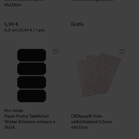
65x33cm
5,99 €
Gratis
Inhalt:
0,21 qm
(27,99 € / 1 qm)
Paper Poetry Tafelfolien Sticker Etiketten schwarz 4 Stück
CREApop® Folie selbstkleben
Hersteller:
Rico Design
Paper Poetry Tafelfolien
CREApop® Folie
Sticker Etiketten schwarz 4
selbstklebend 0,5mm
Stück
40x33cm