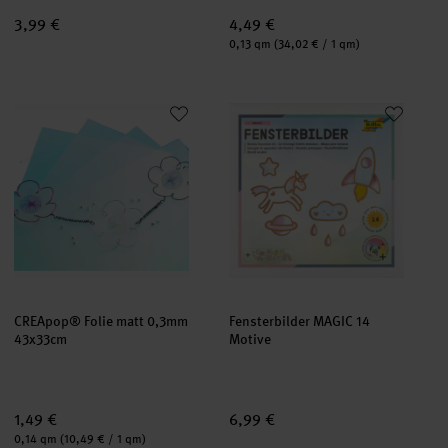
3,99 €
4,49 €
Inhalt:
0,13 qm
(34,02 € / 1 qm)
CREApop® Folie matt 0,3mm 43x33cm
Fensterbilder MAGIC 14 Motive
CREApop® Folie matt 0,3mm
Fensterbilder MAGIC 14
43x33cm
Motive
1,49 €
6,99 €
Inhalt:
0,14 qm
(10,49 € / 1 qm)