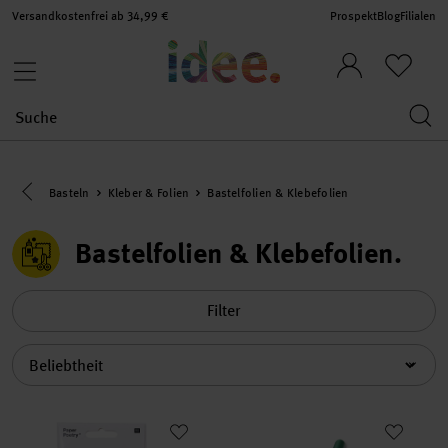
Versandkostenfrei ab 34,99 €
Prospekt
Blog
Filialen
Eine Kategorie zurück navigieren
Basteln
Kleber & Folien
Bastelfolien & Klebefolien
Bastelfolien & Klebefolien
Filter
Sortierung
Paper Poetry Transferfolie 9x15cm 6 Blatt
Alubastelfolie 50x78cm