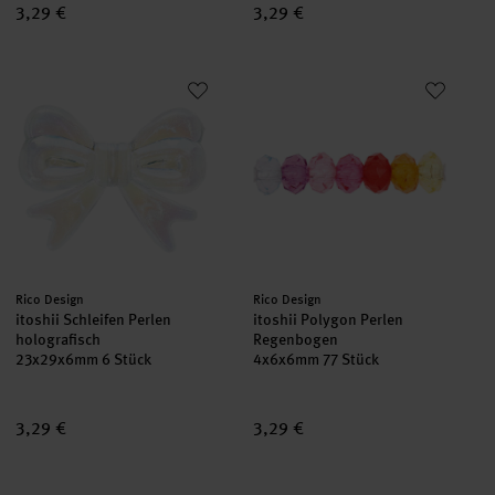
3,29 €
3,29 €
itoshii Schleifen Perlen holografisch
itoshii Polygon Perlen Regenb
Hersteller:
Hersteller:
Rico Design
Rico Design
itoshii Schleifen Perlen
itoshii Polygon Perlen
holografisch
Regenbogen
23x29x6mm 6 Stück
4x6x6mm 77 Stück
3,29 €
3,29 €
itoshii Kunststoffperlen Regenbogen
itoshii Kunststoffperlen Matt R