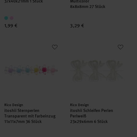
37x40x21mm 1 Stück
Multicolor
8x8x8mm 27 Stück
1,99 €
3,29 €
itoshii Sternperlen Transparent mit Farbeinzug
itoshii Schleifen Perlen Perlwei
Hersteller:
Hersteller:
Rico Design
Rico Design
itoshii Sternperlen
itoshii Schleifen Perlen
Transparent mit Farbeinzug
Perlweiß
11x11x7mm 36 Stück
23x29x6mm 6 Stück