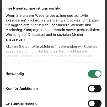
Ihre Privatsphäre ist uns wichtig
Wenn Sie unsere Website besuchen und auf „Alle
akzeptieren“ klicken, verwenden wir Cookies, um Daten
für aggregierte Statistiken über unsere Website und
Marketing-Kampagnen zu sammeln sowie personalisierte
Werbung auf Drittseiten und in sozialen Medien
anzuzeigen.
Hersteller:
Hersteller:
Rico Design
Rico Design
Klicken Sie auf „Alle ablehnen“, verwenden wir Cookies
itoshii Perlen Würfel 6mm
itoshii Stern Anhänger mit
ausschließlich, um die Benutzerfreundlichkeit der
96 Stück
Strass gefüllt 37x41x10mm 1
Website sicherzustellen, die Reichweite im Rahmen
Stück
aggregierter Statistiken zu messen und Ihre Auswahl für
zukünftige Besuche zu speichern.
Einwilligungsauswahl
4,49 €
3,29 €
Ihre Einwilligung ist freiwillig und kann jederzeit über den
Notwendig
Link „Cookie-Einstellungen“ im Fußbereich der Seite
widerrufen werden. Weitere Informationen zu den
itoshii Lolli Anhänger ca. 18x60mm 1 Stück
itoshii Kunststoffperlen neon 
verwendeten Technologien und den Empfängern der
Komfortfunktionen
Daten finden Sie in unserer Datenschutzerklärung.
Impressum
Datenschutz
Vertrag widerrufen
Leistungsmessung