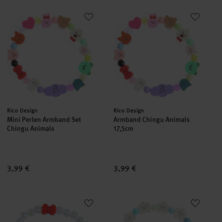
Mini Perlen Armband Set Chingu Animals
Armband Chingu Animals
Hersteller:
Hersteller:
Rico Design
Rico Design
Mini Perlen Armband Set
Armband Chingu Animals
Chingu Animals
17,5cm
3,99 €
3,99 €
Armband Hello Bow
Armband Cloud Sunrise