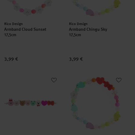
Hersteller:
Hersteller:
Rico Design
Rico Design
Armband Cloud Sunset
Armband Chingu Sky
17,5cm
17,5cm
3,99 €
3,99 €
Perlen Chingu
Mini Perlen Armband Set Ching