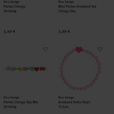
Hersteller:
Hersteller:
Rico Design
Rico Design
Perlen Chingu
Mini Perlen Armband Set
30-teilig
Chingu Sky
3,49 €
3,99 €
Perlen Chingu Sky Mix
Armband Hello Heart
Hersteller:
Hersteller:
Rico Design
Rico Design
Perlen Chingu Sky Mix
Armband Hello Heart
30-teilig
17,5cm