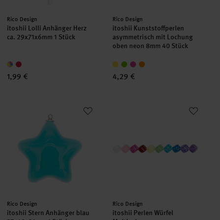
Hersteller:
Hersteller:
Rico Design
Rico Design
itoshii Lolli Anhänger Herz
itoshii Kunststoffperlen
ca. 29x71x6mm 1 Stück
asymmetrisch mit Lochung
oben neon 8mm 40 Stück
1,99 €
4,29 €
itoshii Stern Anhänger blau 37x40x21mm 1 Stück
itoshii Perlen Würfel Multicolor
Hersteller:
Hersteller:
Rico Design
Rico Design
itoshii Stern Anhänger blau
itoshii Perlen Würfel