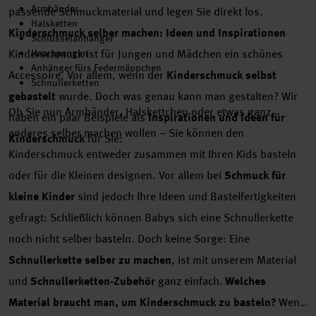
Armbänder
passende Schmuckmaterial und legen Sie direkt los.
Halsketten
Kinderschmuck selber machen: Ideen und Inspirationen
Schlüsselanhänger
Kinderschmuck ist für Jungen und Mädchen ein schönes
Haarspangen
Anhänger fürs Federmäppchen
Accessoire. Vor allem, wenn der
Kinderschmuck selbst
Schnullerketten
gebastelt
wurde. Doch was genau kann man gestalten? Wir
Ob Sie nun Armbänder, Halskettchen oder etwas ganz
haben ein paar Beispiele als
Inspirationen und Ideen für
anderes selber machen wollen – Sie können den
Kinderschmuck
für Sie:
Kinderschmuck entweder zusammen mit Ihren Kids basteln
oder für die Kleinen designen. Vor allem bei
Schmuck für
kleine Kinder
sind jedoch Ihre Ideen und Bastelfertigkeiten
gefragt: Schließlich können Babys sich eine Schnullerkette
noch nicht selber basteln. Doch keine Sorge: Eine
Schnullerkette selber zu machen
, ist mit unserem Material
und
Schnullerketten-Zubehör
ganz einfach.
Welches
Material braucht man, um Kinderschmuck zu basteln?
Wenn