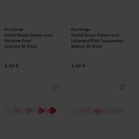
Hersteller:
Hersteller:
Rico Design
Rico Design
itoshii Rosen Perlen rund
itoshii Rosen Perlen rund
Rainbow Pearl
Irisierend/Pink Transparent
12x7mm 30 Stück
9x8mm 30 Stück
3,49 €
3,49 €
itoshii Herz Perlen Rosa/ Irisierend Mix
itoshii Rosen Perlen rund Irisi