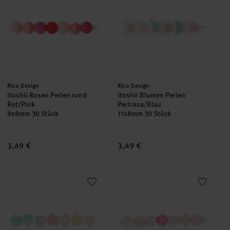
Hersteller:
Hersteller:
Rico Design
Rico Design
itoshii Rosen Perlen rund
itoshii Blumen Perlen
Rot/Pink
Perlrosa/Blau
9x8mm 30 Stück
11x8mm 30 Stück
3,49 €
3,49 €
itoshii Rosen Perlen rund Rainbow Pearl
itoshii Rosen Perlen rund Irisi