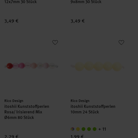
12x7mm 30 Stück
9x8mm 30 Stück
3,49 €
3,49 €
itoshii Kunststoffperlen Rosa/ Irisierend Mix
itoshii Kunststoffperlen 10mm 
Hersteller:
Hersteller:
Rico Design
Rico Design
itoshii Kunststoffperlen
itoshii Kunststoffperlen
Rosa/ Irisierend Mix
10mm 24 Stück
Ø6mm 80 Stück
+ 11
2,29 €
1,99 €