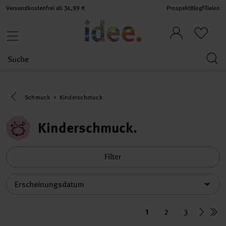
Versandkostenfrei ab 34,99 €
Prospekt
Blog
Filialen
Eine Kategorie zurück navigieren
Schmuck
Kinderschmuck
Kinderschmuck
Filter
Sortierung
1
2
3