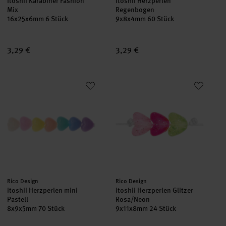
itoshii Karabiner Fashion
itoshii Herzperlen
Mix
Regenbogen
16x25x6mm 6 Stück
9x8x4mm 60 Stück
3,29 €
3,29 €
itoshii Herzperlen mini Pastell
itoshii Herzperlen Glitzer Rosa
Hersteller:
Hersteller:
Rico Design
Rico Design
itoshii Herzperlen mini
itoshii Herzperlen Glitzer
Pastell
Rosa/Neon
8x9x5mm 70 Stück
9x11x8mm 24 Stück