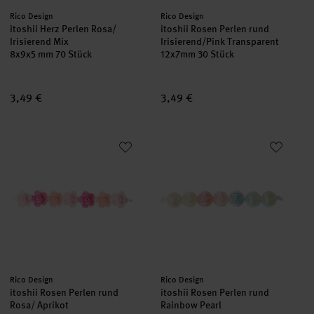
Hersteller:
Hersteller:
Rico Design
Rico Design
itoshii Herz Perlen Rosa/
itoshii Rosen Perlen rund
Irisierend Mix
Irisierend/Pink Transparent
8x9x5 mm 70 Stück
12x7mm 30 Stück
3,49 €
3,49 €
itoshii Rosen Perlen rund Rosa/ Aprikot
itoshii Rosen Perlen rund Rain
Hersteller:
Hersteller:
Rico Design
Rico Design
itoshii Rosen Perlen rund
itoshii Rosen Perlen rund
Rosa/ Aprikot
Rainbow Pearl