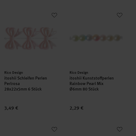
itoshii Schleifen Perlen Perlrosa
itoshii Kunststoffperlen Rainbo
Hersteller:
Hersteller:
Rico Design
Rico Design
itoshii Schleifen Perlen
itoshii Kunststoffperlen
Perlrosa
Rainbow Pearl Mix
28x22x5mm 6 Stück
Ø6mm 80 Stück
3,49 €
2,29 €
itoshii Rosen Perlen rund Rot/Pink
itoshii Blumen Perlen Perlrosa/