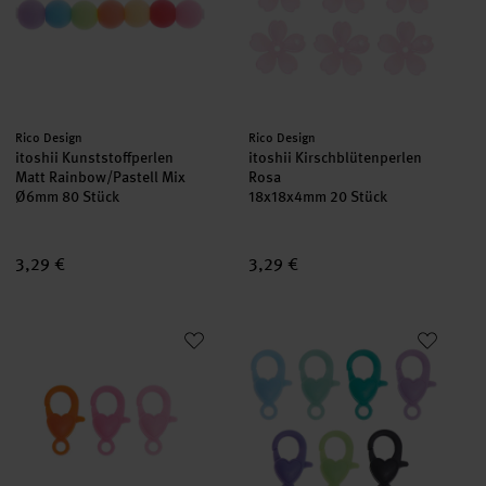
Hersteller:
Hersteller:
Rico Design
Rico Design
itoshii Kunststoffperlen
itoshii Kirschblütenperlen
Matt Rainbow/Pastell Mix
Rosa
Ø6mm 80 Stück
18x18x4mm 20 Stück
3,29 €
3,29 €
itoshii Karabiner Pink Mix
itoshii Karabiner Grün Mix