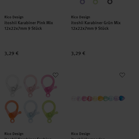
Hersteller:
Hersteller:
Rico Design
Rico Design
itoshii Karabiner Pink Mix
itoshii Karabiner Grün Mix
12x22x7mm 9 Stück
12x22x7mm 9 Stück
3,29 €
3,29 €
itoshii Karabiner Fashion Mix
itoshii Herzperlen Regenbogen
Hersteller:
Hersteller:
Rico Design
Rico Design