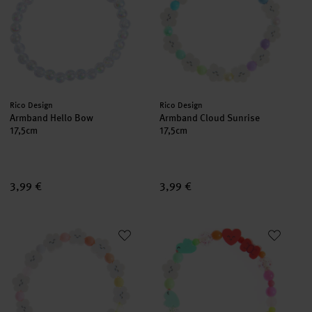
Hersteller:
Hersteller:
Rico Design
Rico Design
Armband Hello Bow
Armband Cloud Sunrise
17,5cm
17,5cm
3,99 €
3,99 €
Armband Cloud Sunset
Armband Chingu Sky