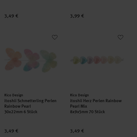
3,49 €
3,99 €
itoshii Schmetterling Perlen Rainbow Pearl
itoshii Herz Perlen Rainbow Pea
Hersteller:
Hersteller:
Rico Design
Rico Design
itoshii Schmetterling Perlen
itoshii Herz Perlen Rainbow
Rainbow Pearl
Pearl Mix
30x22mm 6 Stück
8x9x5mm 70 Stück
3,49 €
3,49 €