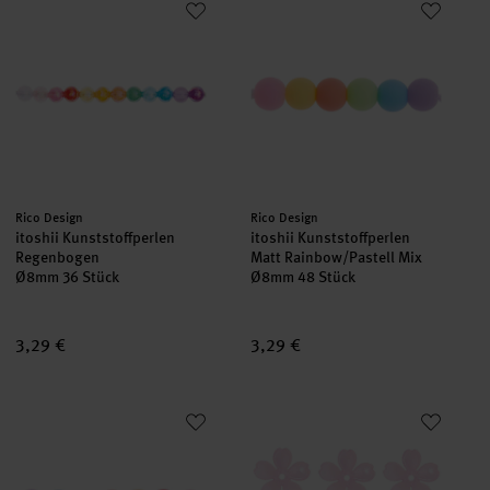
Hersteller:
Hersteller:
Rico Design
Rico Design
itoshii Kunststoffperlen
itoshii Kunststoffperlen
Regenbogen
Matt Rainbow/Pastell Mix
Ø8mm 36 Stück
Ø8mm 48 Stück
3,29 €
3,29 €
itoshii Kunststoffperlen Matt Rainbow/Pastell Mix
itoshii Kirschblütenperlen Rosa