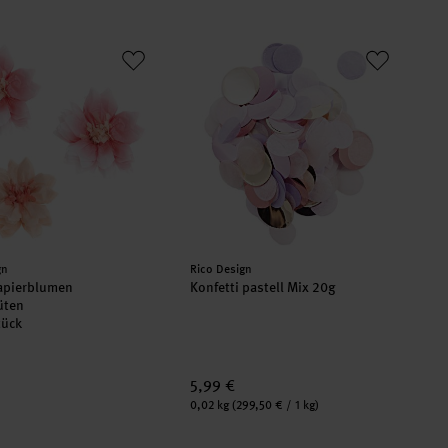
apierblumen Kirschblüten
Konfetti pastell Mix 20g
er:
Hersteller:
gn
Rico Design
apierblumen
Konfetti pastell Mix 20g
üten
tück
5,99 €
Inhalt:
0,02 kg
(299,50 € / 1 kg)