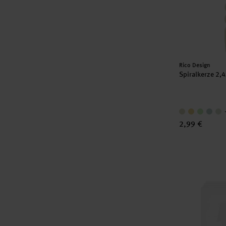
Hersteller:
Rico Design
Spiralkerze 2,
2,99 €
Paper Poetry 