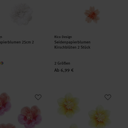
er:
Hersteller:
gn
Rico Design
apierblumen 25cm 2
Seidenpapierblumen
Kirschblüten 2 Stück
2 Größen
Ab 6,99 €
apierblumen Stiefmütterchen
Seidenpapierblumen Osterglocken