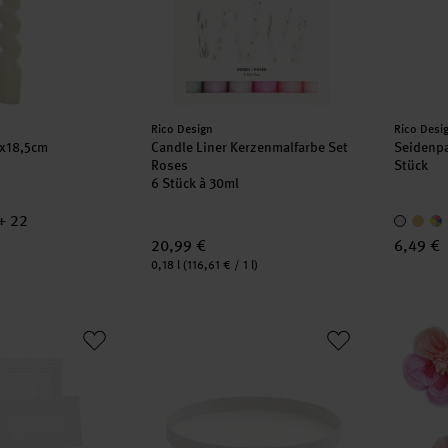
Hersteller:
Herstell
Rico Design
Rico Desi
4x18,5cm
Candle Liner Kerzenmalfarbe Set
Seidenp
Roses
Stück
6 Stück à 30ml
+ 22
20,99 €
6,49 €
Inhalt:
0,18 l
(116,61 € / 1 l)
Luxury Tischkarten
Metalltablett weiß
Seidenp