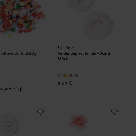
er:
Hersteller:
gn
Rico Design
 multicolor rund 20g
Seidenpapierblumen 40cm 2
Stück
8,49 €
74,50 € / 1 kg)
apierblumen 25cm 2 Stück
Seidenpapierblumen Kirschblüten 2 S