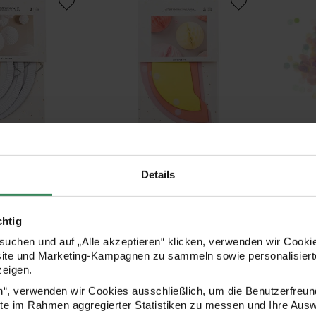
Hersteller:
Herstell
Rico Design
Rico Desi
3 Stück
Wabenpapier Bälle Sommer 3
Konfetti
Details
Stück
chtig
7,99 €
5,49 €
uchen und auf „Alle akzeptieren“ klicken, verwenden wir Cookie
Inhalt:
0,02 kg
(2
site und Marketing-Kampagnen zu sammeln sowie personalisierte
zeigen.
n 3,8m
Kreppbänder extra breit Blüten Mix
Picker 
en“, verwenden wir Cookies ausschließlich, um die Benutzerfreun
ite im Rahmen aggregierter Statistiken zu messen und Ihre Aus