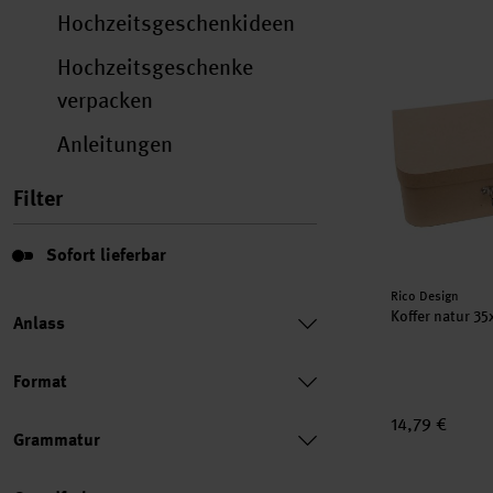
Hochzeitsgeschenkideen
Koffer natur
Hochzeitsgeschenke
verpacken
Anleitungen
Filter
Sofort lieferbar
Sofort lieferbar
Hersteller:
Rico Design
Koffer natur 3
Anlass
Format
14,79 €
Grammatur