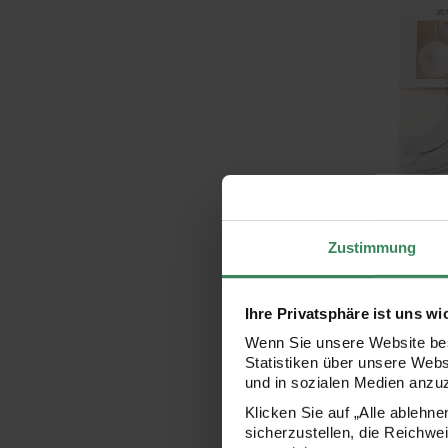
Hersteller:
Rico Design
Lampions weiß 
Zustimmung
Ihre Privatsphäre ist uns wi
8,49 €
Wenn Sie unsere Website bes
Statistiken über unsere Web
und in sozialen Medien anzu
Luftschlange
Klicken Sie auf „Alle ablehn
sicherzustellen, die Reichwe