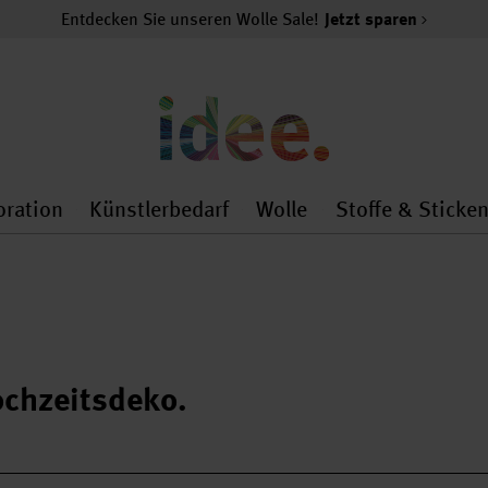
Entdecken Sie unseren Wolle Sale!
Jetzt sparen
oration
Künstlerbedarf
Wolle
Stoffe & Sticke
nMenu
al.openMenu
 general.openMenu
Dekoration general.openMenu
Künstlerbedarf general.
Wolle general.o
chzeitsdeko