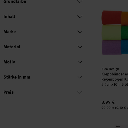
Grundfarbe
Kreppbänder 
Inhalt
Marke
Material
Motiv
Hersteller:
Rico Design
Kreppbänder ex
Stärke in mm
Regenbogen Kl
5,5cmx10m 9 S
Preis
Preis
8,99 €
Inhalt:
90,00 m
(0,10 € 
Lampions wei