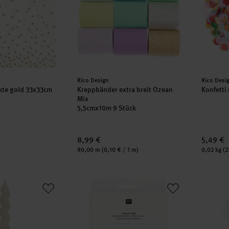
Hersteller:
Herstell
Rico Design
Rico Desi
kte gold 33x33cm
Kreppbänder extra breit Ozean
Konfetti
Mix
5,5cmx10m 9 Stück
8,99 €
5,49 €
Inhalt:
Inhalt:
90,00 m
(0,10 € / 1 m)
0,02 kg
(2
2,4x18,5cm
Candle Liner Kerzenmalfarbe Set Roses
Seidenp