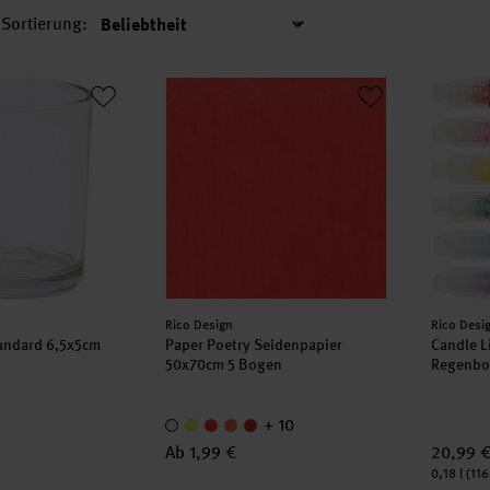
Sortierung:
Sortierung
 Standard 6,5x5cm
Paper Poetry Seidenpapier 50x70cm 5 Bog
Candle 
Hersteller:
Herstell
Rico Design
Rico Desi
tandard 6,5x5cm
Paper Poetry Seidenpapier
Candle L
50x70cm 5 Bogen
Regenbog
+ 10
Ab 1,99 €
20,99 
Inhalt:
0,18 l
(116