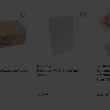
 35x10x22,4cm Pappe
Lichttüten weiß 19x11x7cm 5 Stück
Seidenp
Hersteller:
Herstell
Rico Design
Rico Desi
5x10x22,4cm Pappe
Lichttüten weiß 19x11x7cm 5
Seidenp
Stück
Kirschbl
11cm 3 S
3,29 €
6,49 €