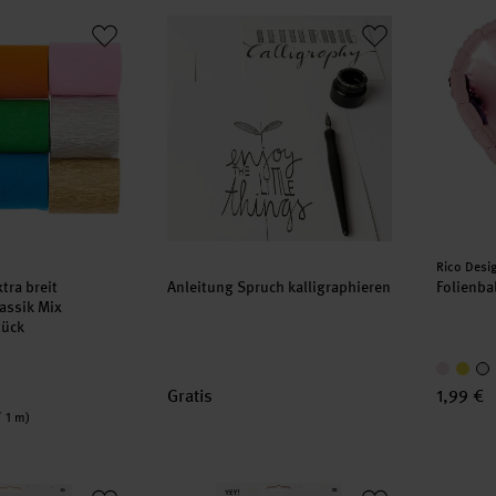
extra breit Regenbogen Klassik Mix
Anleitung Spruch kalligraphieren
Folienb
Herstell
Rico Desi
tra breit
Anleitung Spruch kalligraphieren
Folienba
assik Mix
tück
Gratis
1,99 €
/ 1 m)
ß 3 Stück
Wabenpapier Bälle Sommer 3 Stück
Konfett