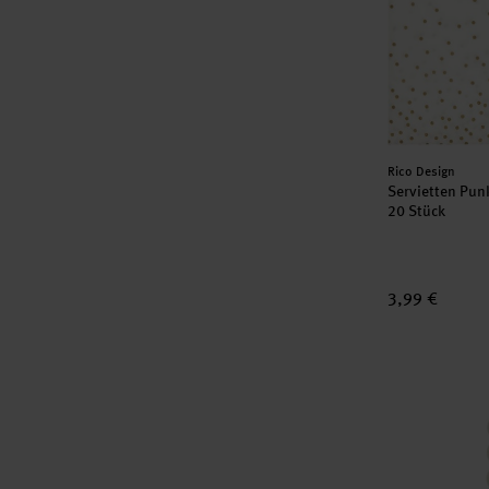
Hersteller:
Rico Design
Servietten Pun
20 Stück
3,99 €
Spiralkerze 