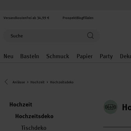
Versandkostenfrei ab 34,99 €
Prospekt
Blog
Filialen
Neu
Basteln
Schmuck
Papier
Party
Dek
Neu general.openMenu
Basteln general.openMenu
Schmuck general.ope
Papier gener
Party
Eine Kategorie zurück navigieren
Anlässe
Hochzeit
Hochzeitsdeko
Hochzeit
Ho
Hochzeitsdeko
Tischdeko