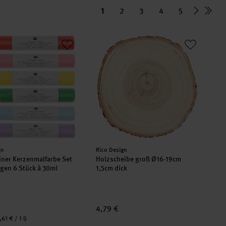
1
2
3
4
5
en
Liner Kerzenmalfarbe Set Regenbogen 6 Stück à 30ml
Holzscheibe groß Ø16-19cm 1,5cm dic
er:
Hersteller:
gn
Rico Design
iner Kerzenmalfarbe Set
Holzscheibe groß Ø16-19cm
en 6 Stück à 30ml
1,5cm dick
€
4,79 €
,61 € / 1 l)