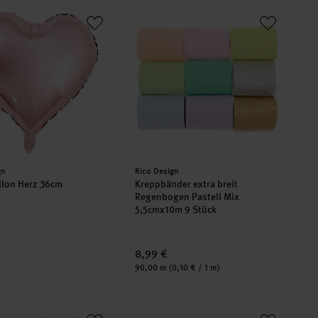
allon Herz 36cm
Kreppbänder extra breit Regenbogen 
er:
Hersteller:
gn
Rico Design
llon Herz 36cm
Kreppbänder extra breit
Regenbogen Pastell Mix
5,5cmx10m 9 Stück
8,99 €
Inhalt:
90,00 m
(0,10 € / 1 m)
i Pastell Rainbow Mix 20g
Candle Liner Kerzenmalfarbe 30ml