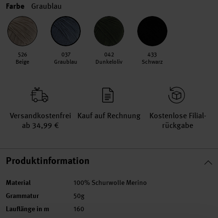
Farbe
Graublau
526
037
042
433
Beige
Graublau
Dunkeloliv
Schwarz
Versand­kosten­frei
Kauf auf Rechnung
Kosten­lose Filial­
ab 34,99 €
rückgabe
Produktinformation
Material
100% Schurwolle Merino
Grammatur
50g
Lauflänge in m
160