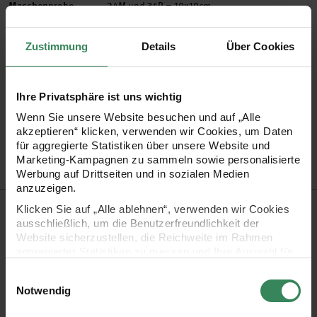
Maschenprobe
24M und 34R = 10x10cm
Nadelstärke in mm
3 - 3,5 mm
Verbrauch
Gr. 38/40 = ca. 400g
Zustimmung
Details
Über Cookies
Pflegehinweise
Mehr Informationen zu Pflegehinweisen
Ihre Privatsphäre ist uns wichtig
Wenn Sie unsere Website besuchen und auf „Alle
Artikel-Nr.
3036001
akzeptieren“ klicken, verwenden wir Cookies, um Daten
Bestell-Nr.
3311349
für aggregierte Statistiken über unsere Website und
Marketing-Kampagnen zu sammeln sowie personalisierte
Werbung auf Drittseiten und in sozialen Medien
anzuzeigen.
Produktbeschreibung
Klicken Sie auf „Alle ablehnen“, verwenden wir Cookies
ausschließlich, um die Benutzerfreundlichkeit der
Website sicherzustellen, die Reichweite im Rahmen
Die Garnqualität „Cool Wool“ von Lana Grossa ist ein
aggregierter Statistiken zu messen und Ihre Auswahl für
Klassiker. Das Garn besteht aus purer extrafeiner
zukünftige Besuche zu speichern.
Einwilligungsauswahl
Merinowolle. Es ist waschbar und filzfrei.
Ihre Einwilligung ist freiwillig und kann jederzeit über den
Notwendig
Link „Cookie-Einstellungen“ im Fußbereich der Seite
widerrufen werden. Weitere Informationen zu den