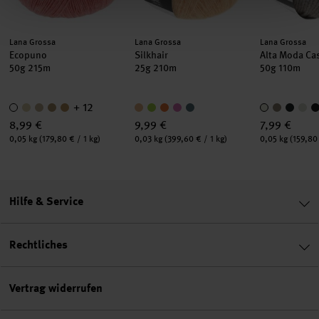
Hersteller:
Hersteller:
Hersteller:
Lana Grossa
Lana Grossa
Lana Grossa
Ecopuno
Silkhair
Alta Moda Ca
50g 215m
25g 210m
50g 110m
+ 12
8,99 €
9,99 €
7,99 €
Inhalt:
Inhalt:
Inhalt:
0,05 kg
(179,80 € / 1 kg)
0,03 kg
(399,60 € / 1 kg)
0,05 kg
(159,80 
Hilfe & Service
Rechtliches
Vertrag widerrufen