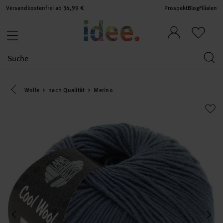
Versandkostenfrei ab 34,99 €
Prospekt
Blog
Filialen
Eine Kategorie zurück navigieren
Wolle
nach Qualität
Merino