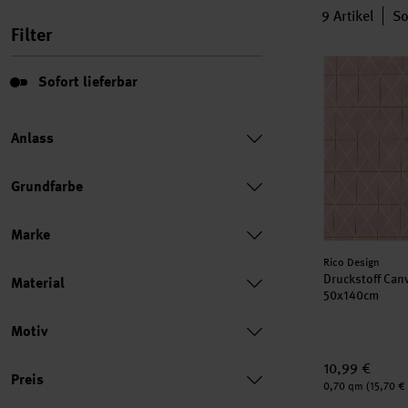
9
Artikel
So
Filter
Druckstoff C
Sofort lieferbar
Sofort lieferbar
Anlass
Grundfarbe
Marke
Hersteller:
Rico Design
Druckstoff Can
Material
50x140cm
Motiv
Preis
10,99 €
Preis
Inhalt:
0,70 qm
(15,70 €