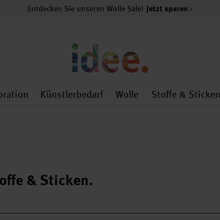
Entdecken Sie unseren Wolle Sale!
Jetzt sparen
oration
Künstlerbedarf
Wolle
Stoffe & Sticke
nMenu
al.openMenu
 general.openMenu
Dekoration general.openMenu
Künstlerbedarf general.
Wolle general.o
offe & Sticken