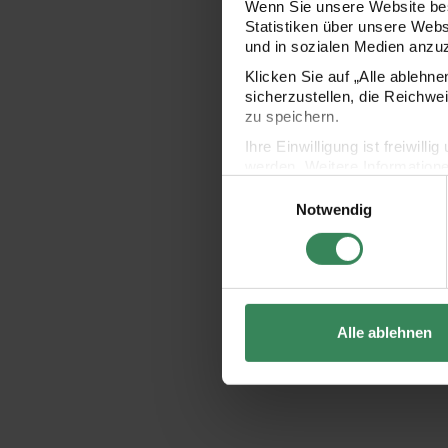
Musselin-Dru
Wenn Sie unsere Website bes
Statistiken über unsere Web
und in sozialen Medien anzu
Klicken Sie auf „Alle ablehn
sicherzustellen, die Reichwe
zu speichern.
Ihre Einwilligung ist freiwil
werden. Weitere Information
Einwilligungsauswahl
Datenschutzerklärung.
Notwendig
Impressum
Datenschutz
Hersteller:
Rico Design
Musselin-Druc
Raster weiß 5
Alle ablehnen
10,99 €
Inhalt:
0,70 qm
(15,70 €