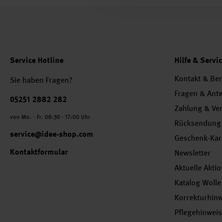
Service Hotline
Hilfe & Servi
Kontakt & Be
Sie haben Fragen?
Fragen & Ant
Telefonnummer
05251 2882 282
Zahlung & Ve
von Mo. - Fr. 08:30 - 17:00 Uhr
Rücksendung
service@idee-shop.com
Geschenk-Kar
Kontaktformular
Newsletter
Aktuelle Akti
Katalog Wolle
Korrekturhin
Pflegehinwei