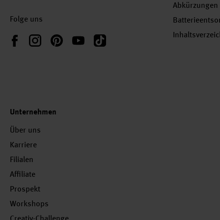
Abkürzungen
Folge uns
Batterieents
Inhaltsverzei
Instagram
Pinterest
YouTube
TikTok
Facebook
Unternehmen
Über uns
Karriere
Filialen
Affiliate
Prospekt
Workshops
Creativ-Challenge