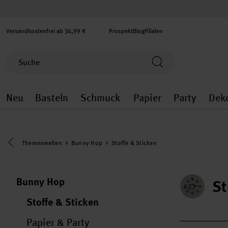
Versandkostenfrei ab 34,99 €
Prospekt
Blog
Filialen
Neu
Basteln
Schmuck
Papier
Party
Dek
Neu general.openMenu
Basteln general.openMenu
Schmuck general.ope
Papier gener
Party
Eine Kategorie zurück navigieren
Themenwelten
Bunny Hop
Stoffe & Sticken
Bunny Hop
St
Stoffe & Sticken
Papier & Party