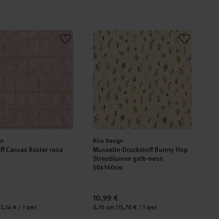
off Canvas Raster rosa 140cm
Musselin-Druckstoff Bunny Hop Str
er:
Hersteller:
gn
Rico Design
ff Canvas Raster rosa
Musselin-Druckstoff Bunny Hop
Streublumen gelb-neon
50x140cm
10,99 €
Inhalt:
12,14 € / 1 qm)
0,70 qm
(15,70 € / 1 qm)