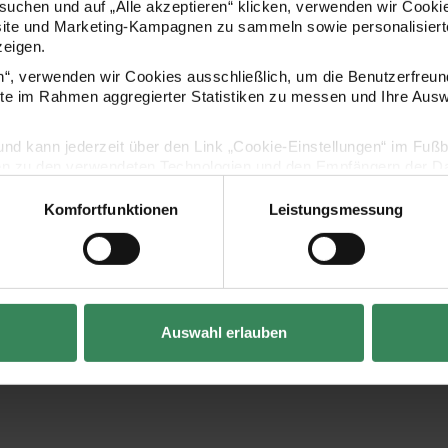
ckstoff Bunny Hop Raster weiß 50x140cm
uchen und auf „Alle akzeptieren“ klicken, verwenden wir Cookie
site und Marketing-Kampagnen zu sammeln sowie personalisierte
zeigen.
en“, verwenden wir Cookies ausschließlich, um die Benutzerfreun
ite im Rahmen aggregierter Statistiken zu messen und Ihre Aus
lig und kann jederzeit über den Link „Cookie-Einstellungen“ im Fuß
en zu den verwendeten Technologien und den Empfängern der Dat
Komfortfunktionen
Leistungsmessung
Vertrag widerrufen
kstoff Bunny Hop
0x140cm
Auswahl erlauben
 / 1 qm)