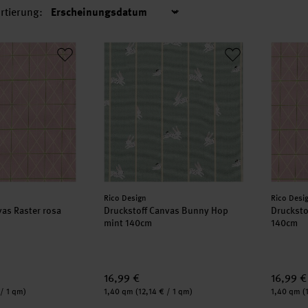
rtierung:
Sortierung
anvas Raster rosa 50x140cm
Druckstoff Canvas Bunny Hop mint 140cm
Druckst
Hersteller:
Herstell
Rico Design
Rico Desi
vas Raster rosa
Druckstoff Canvas Bunny Hop
Drucksto
mint 140cm
140cm
16,99 €
16,99 €
Inhalt:
Inhalt:
 / 1 qm)
1,40 qm
(12,14 € / 1 qm)
1,40 qm
(