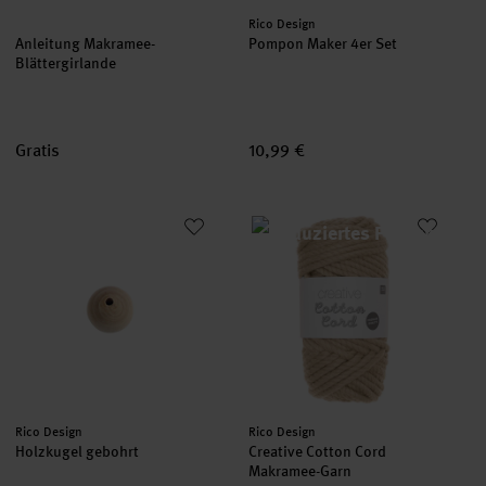
Hersteller:
Rico Design
Anleitung Makramee-
Pompon Maker 4er Set
Blättergirlande
Gratis
10,99 €
Holzkugel gebohrt
Creative Cotton Cord Makramee
Hersteller:
Hersteller:
Rico Design
Rico Design
Holzkugel gebohrt
Creative Cotton Cord
Makramee-Garn