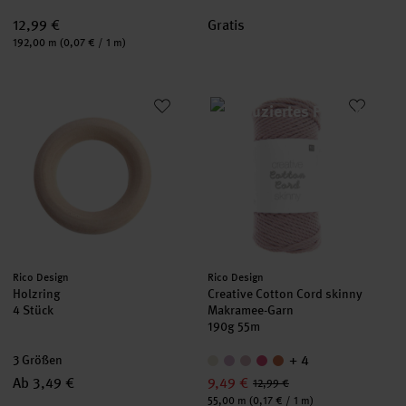
12,99 €
Gratis
Inhalt:
192,00 m
(0,07 € / 1 m)
Holzring
Creative Cotton Cord skinny M
Hersteller:
Hersteller:
Rico Design
Rico Design
Holzring
Creative Cotton Cord skinny
4 Stück
Makramee-Garn
190g 55m
+ 4
3 Größen
Ab 3,49 €
9,49 €
12,99 €
Inhalt:
55,00 m
(0,17 € / 1 m)