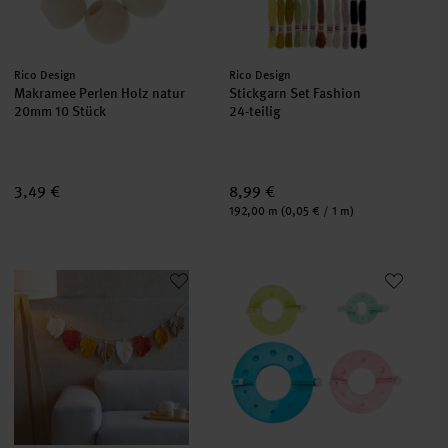
Hersteller:
Hersteller:
Rico Design
Rico Design
Makramee Perlen Holz natur
Stickgarn Set Fashion
20mm 10 Stück
24-teilig
3,49 €
8,99 €
Inhalt:
192,00 m
(0,05 € / 1 m)
Anleitung Makramee- Blättergirlande
Pompon Maker 4er Set