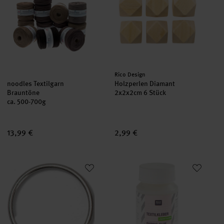
Hersteller:
Rico Design
noodles Textilgarn
Holzperlen Diamant
Brauntöne
2x2x2cm 6 Stück
ca. 500-700g
13,99 €
2,99 €
Schlüsselring silber 30mm 2 Stück
Textilkleber 135g