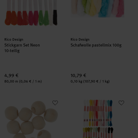
Hersteller:
Hersteller:
Rico Design
Rico Design
Stickgarn Set Neon
Schafwolle pastellmix 100g
10-teilig
4,99 €
10,79 €
Inhalt:
Inhalt:
80,00 m
(0,06 € / 1 m)
0,10 kg
(107,90 € / 1 kg)
Makramee Perlen Holz natur 20mm 10 Stück
Stickgarn Set Fashion