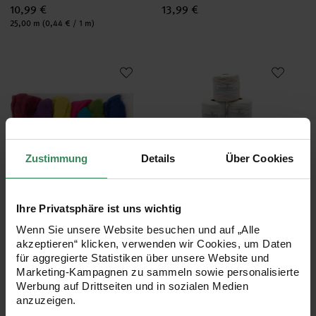
10,99 €
13,99 €
Inhalt:
25,00 m
(0,44 € / 1 m)
Schafwolle Mix mehrfarbig 100g
noodles Textilgarn Beigetöne
Zustimmung
Details
Über Cookies
Hersteller:
Rico Design
Ihre Privatsphäre ist uns wichtig
Schafwolle Mix mehrfarbig
noodles Textilgarn
Wenn Sie unsere Website besuchen und auf „Alle
100g
Beigetöne
akzeptieren“ klicken, verwenden wir Cookies, um Daten
ca. 500-700g
für aggregierte Statistiken über unsere Website und
Marketing-Kampagnen zu sammeln sowie personalisierte
Werbung auf Drittseiten und in sozialen Medien
10,79 €
13,99 €
anzuzeigen.
Inhalt:
0,10 kg
(107,90 € / 1 kg)