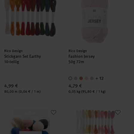
Hersteller:
Hersteller:
Rico Design
Rico Design
Stickgarn Set Earthy
Fashion Jersey
10-teilig
50g 72m
+ 12
4,99 €
4,79 €
Inhalt:
Inhalt:
80,00 m
(0,06 € / 1 m)
0,05 kg
(95,80 € / 1 kg)
Garn Pompons 24 Stück
Stickgarn Set Multicolour Pastel