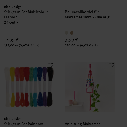
Hersteller:
Rico Design
Stickgarn Set Multicolour
Baumwollkordel für
Fashion
Makramee 1mm 220m 80g
24-teilig
12,99 €
3,99 €
Inhalt:
Inhalt:
192,00 m
(0,07 € / 1 m)
220,00 m
(0,02 € / 1 m)
Stickgarn Set Rainbow
Anleitung Makramee-Blumenamp
Hersteller:
Rico Design
Stickgarn Set Rainbow
Anleitung Makramee-