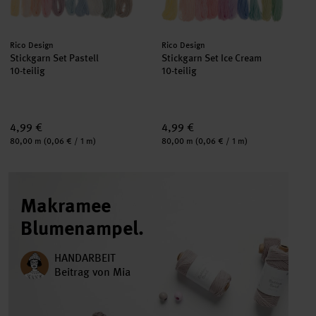
Hersteller:
Hersteller:
Rico Design
Rico Design
Stickgarn Set Pastell
Stickgarn Set Ice Cream
10-teilig
10-teilig
4,99 €
4,99 €
Inhalt:
Inhalt:
80,00 m
(0,06 € / 1 m)
80,00 m
(0,06 € / 1 m)
Makramee
Blumenampel.
HANDARBEIT
Beitrag von Mia