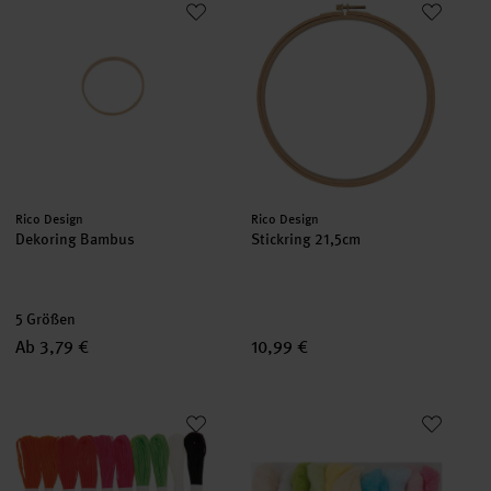
Hersteller:
Hersteller:
Rico Design
Rico Design
Dekoring Bambus
Stickring 21,5cm
5 Größen
Ab 3,79 €
10,99 €
Stickgarn Set Neon
Schafwolle pastellmix 100g