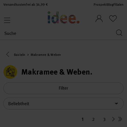
Versandkostenfrei ab 34,99 €
Prospekt
Blog
Filialen
Eine Kategorie zurück navigieren
Basteln
Makramee & Weben
Makramee & Weben
Filter
Sortierung
1
2
3