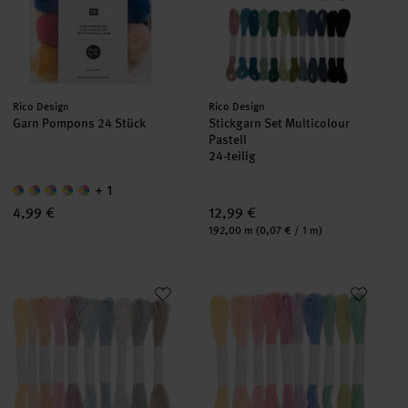
Hersteller:
Hersteller:
Rico Design
Rico Design
Garn Pompons 24 Stück
Stickgarn Set Multicolour
Pastell
24-teilig
+ 1
4,99 €
12,99 €
Inhalt:
192,00 m
(0,07 € / 1 m)
Stickgarn Set Pastell
Stickgarn Set Ice Cream