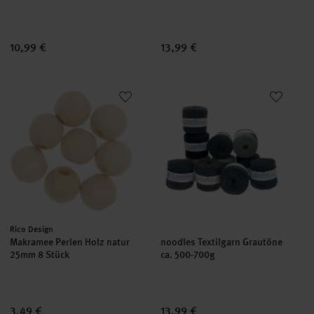
10,99 €
13,99 €
Makramee Perlen Holz natur 25mm 8 Stück
noodles Textilgarn Grautöne
Hersteller:
Rico Design
Makramee Perlen Holz natur
noodles Textilgarn Grautöne
25mm 8 Stück
ca. 500-700g
3,49 €
13,99 €