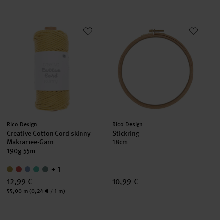
Creative Cotton Cord skinny Makramee-Garn
Stickring
Hersteller:
Hersteller:
Rico Design
Rico Design
Creative Cotton Cord skinny
Stickring
Makramee-Garn
18cm
190g 55m
+ 1
12,99 €
10,99 €
Inhalt:
55,00 m
(0,24 € / 1 m)
Dekoring Bambus
Stickring 21,5cm