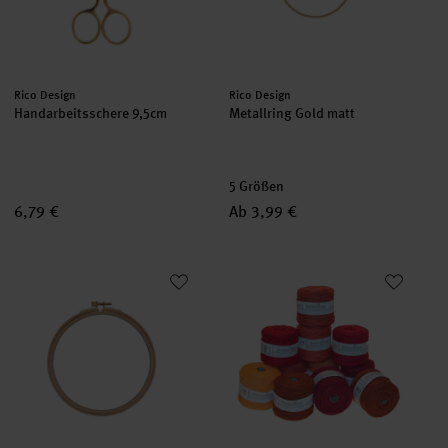
Hersteller:
Hersteller:
Rico Design
Rico Design
Handarbeitsschere 9,5cm
Metallring Gold matt
5 Größen
6,79 €
Ab 3,99 €
Stickring 10,5cm
noodles Textilgarn Rottöne