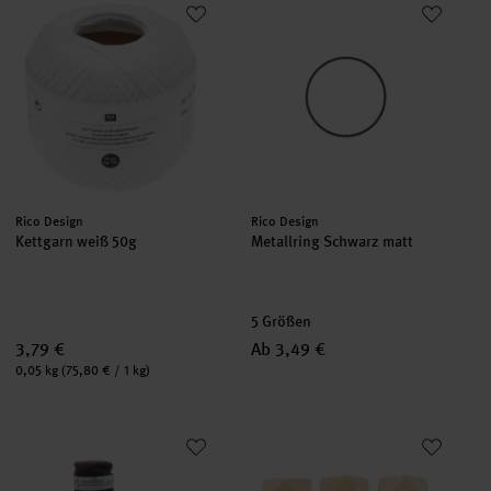
Kettgarn weiß 50g
Metallring Schwarz matt
Hersteller:
Hersteller:
Rico Design
Rico Design
Kettgarn weiß 50g
Metallring Schwarz matt
5 Größen
3,79 €
Ab 3,49 €
Inhalt:
0,05 kg
(75,80 € / 1 kg)
noodles Textilgarn Brauntöne
Holzperlen Diamant 2x2x2cm 6 