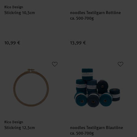
Hersteller:
Rico Design
Stickring 10,5cm
noodles Textilgarn Rottöne
ca. 500-700g
10,99 €
13,99 €
Stickring 12,5cm
noodles Textilgarn Blautöne
Hersteller:
Rico Design
Stickring 12,5cm
noodles Textilgarn Blautöne
ca. 500-700g