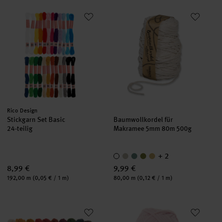
Stickgarn Set Basic
Baumwollkordel für Makramee
Hersteller:
Rico Design
Stickgarn Set Basic
Baumwollkordel für
24-teilig
Makramee 5mm 80m 500g
+ 2
8,99 €
9,99 €
Inhalt:
Inhalt:
192,00 m
(0,05 € / 1 m)
80,00 m
(0,12 € / 1 m)
Stickgarn Set Earthy
Fashion Jersey