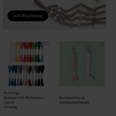
Zum Blogbeitrag
Stickgarn Set Multicolour Classic
Bastelanleitung Schlüsselanhä
Hersteller:
Rico Design
Stickgarn Set Multicolour
Bastelanleitung
Classic
Schlüsselanhänger
24-teilig