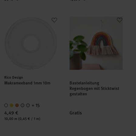
Makrameeband 1mm 10m
Bastelanleitung Regenbogen mit
Hersteller:
Rico Design
Makrameeband 1mm 10m
Bastelanleitung
Regenbogen mit Sticktwist
gestalten
+ 15
4,49 €
Gratis
Inhalt:
10,00 m
(0,45 € / 1 m)