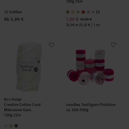
130g 25m
+ 13
12 Größen
Ab 3,99 €
7,99 €
10,99 €
Inhalt:
25,00 m
(0,32 € / 1 m)
Creative Cotton Cord Makramee-Garn
noodles Textilgarn Pinktöne
Hersteller:
Rico Design
Creative Cotton Cord
noodles Textilgarn Pinktöne
Makramee-Garn
ca. 500-700g
130g 25m