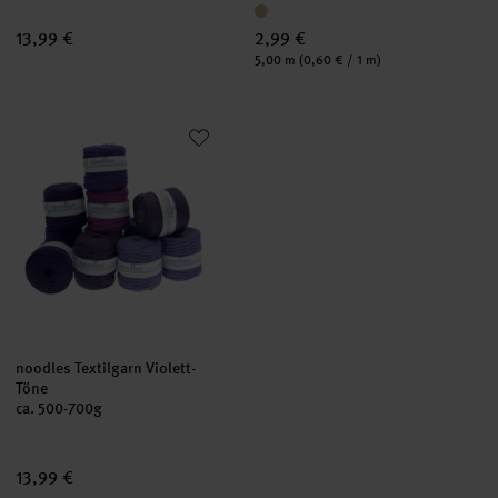
13,99 €
2,99 €
Inhalt:
5,00 m
(0,60 € / 1 m)
noodles Textilgarn Violett-Töne
noodles Textilgarn Violett-
Töne
ca. 500-700g
13,99 €