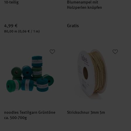
10-teilig
Blumenampel mit
Holzperlen knüpfen
4,99 €
Gratis
Inhalt:
80,00 m
(0,06 € / 1 m)
noodles Textilgarn Grüntöne
Strickschnur 3mm 5m
noodles Textilgarn Grüntöne
Strickschnur 3mm 5m
ca. 500-700g