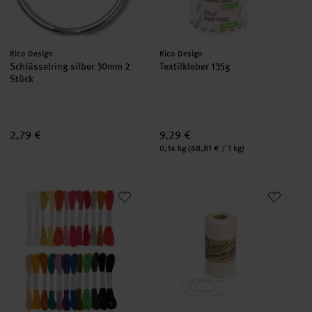
Hersteller:
Hersteller:
Rico Design
Rico Design
Schlüsselring silber 30mm 2
Textilkleber 135g
Stück
2,79 €
9,29 €
Inhalt:
0,14 kg
(68,81 € / 1 kg)
Stickgarn Set Multicolour Fashion
Baumwollkordel für Makramee