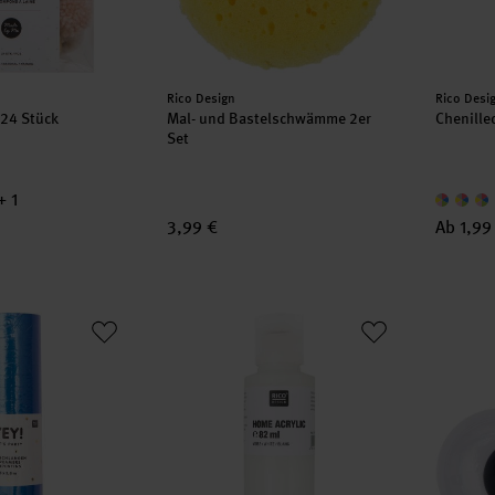
Hersteller:
Herstell
Rico Design
Rico Desi
24 Stück
Mal- und Bastelschwämme 2er
Chenille
Set
+ 1
3,99 €
Ab 1,99
n 3,8m
Home Acrylic
Wackel