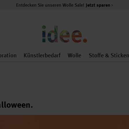
Entdecken Sie unseren Wolle Sale!
Jetzt sparen
oration
Künstlerbedarf
Wolle
Stoffe & Sticke
nMenu
al.openMenu
 general.openMenu
Dekoration general.openMenu
Künstlerbedarf general.
Wolle general.o
lloween