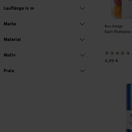
Lauflänge in m
Marke
Hersteller:
Rico Design
Garn Pompons 
Material
Motiv
4,99 €
Preis
Preis
Luftschlange