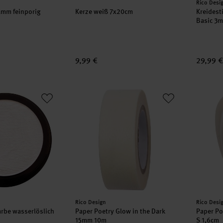
Herstell
Rico Desi
mm feinporig
Kerze weiß 7x20cm
Kreidesti
Basic 3m
9,99 €
29,99 €
farbe wasserlöslich 20 ml
Paper Poetry Glow in the Dark 15mm 10m
Paper P
Hersteller:
Herstell
Rico Design
Rico Desi
arbe wasserlöslich
Paper Poetry Glow in the Dark
Paper Po
15mm 10m
S 1,6cm