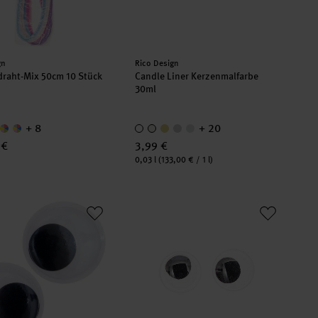
er:
Hersteller:
gn
Rico Design
draht-Mix 50cm 10 Stück
Candle Liner Kerzenmalfarbe
30ml
+ 8
+ 20
 €
3,99 €
Inhalt:
0,03 l
(133,00 € / 1 l)
augen XL 70mm 2 Stück
Wackelaugen rund