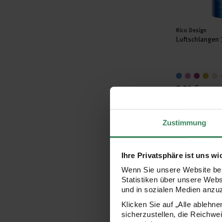
Hersteller:
Rico Design
Luftschlangen
2,99 €
Inhalt:
3,80 m
(0,79 € / 
Zustimmung
LED-Lichterke
Ihre Privatsphäre ist uns wi
Wenn Sie unsere Website bes
Statistiken über unsere Web
und in sozialen Medien anzu
Klicken Sie auf „Alle ablehn
sicherzustellen, die Reichwe