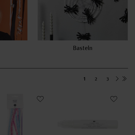
Basteln
1
2
3
edraht-Mix 50cm 10 Stück
Candle Liner Kerzenmalfarbe 30ml