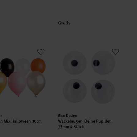
Gratis
lon Mix Halloween 30cm 12 Stück
Wackelaugen Kleine Pupillen 35mm 4
er:
Hersteller:
gn
Rico Design
on Mix Halloween 30cm
Wackelaugen Kleine Pupillen
35mm 4 Stück