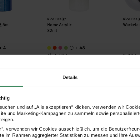
Hersteller:
Herstell
Rico Design
Rico Desi
 3,8m
Home Acrylic
Wackela
82ml
+ 4
+ 48
Ab 4,49 €
3,29 €
1 m)
Details
tte für Dekohaube gold 1,50m 15 Lichter
Bastelanleitung Lampion aus Luftballon
Polysty
chtig
uchen und auf „Alle akzeptieren“ klicken, verwenden wir Cookie
site und Marketing-Kampagnen zu sammeln sowie personalisierte
zeigen.
en“, verwenden wir Cookies ausschließlich, um die Benutzerfreun
ite im Rahmen aggregierter Statistiken zu messen und Ihre Aus