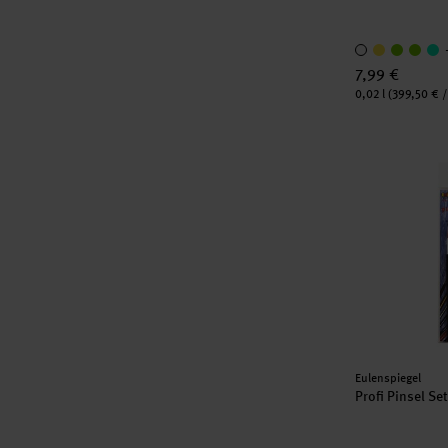
7,99 €
Inhalt:
0,02 l
(399,50 € / 
Profi Pinsel S
Hersteller:
Eulenspiegel
Profi Pinsel Set