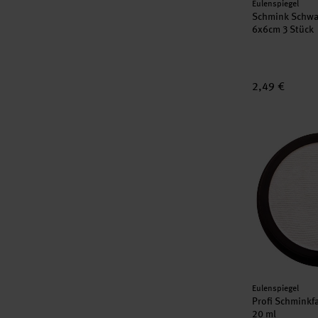
Hersteller:
Eulenspiegel
Schmink Schwa
6x6cm 3 Stück
2,49 €
Profi Schmink
Hersteller:
Eulenspiegel
Profi Schminkf
20 ml