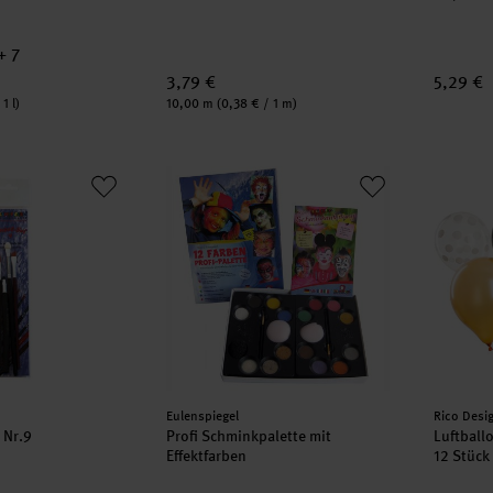
+ 7
3,79 €
5,29 €
Inhalt:
1 l)
10,00 m
(0,38 € / 1 m)
et Nr.9
Profi Schminkpalette mit Effektfarben
Luftbal
Hersteller:
Herstell
Eulenspiegel
Rico Desi
 Nr.9
Profi Schminkpalette mit
Luftball
Effektfarben
12 Stück