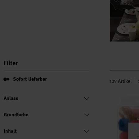
Filter
Sofort lieferbar
Sofort lieferbar
105
Artikel
Garn Pompon
Anlass
Grundfarbe
Inhalt