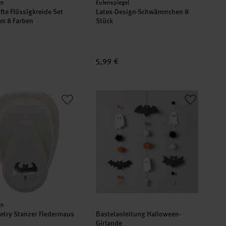
er:
Hersteller:
gn
Eulenspiegel
fte Flüssigkreide Set
Latex-Design-Schwämmchen 8
m 8 Farben
Stück
5,99 €
oetry Stanzer Fledermaus S 1,6cm
Bastelanleitung Halloween-Girlande
er:
gn
etry Stanzer Fledermaus
Bastelanleitung Halloween-
Girlande