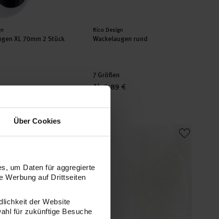
er:
Hersteller:
gn
Rico Design
ugen XL 70mm 2 Stück
Wackelaugen rund
7 Größen
Ab 0,89 €
Über Cookies
rol Kugel 30cm
Tüll 50cm 5m
s, um Daten für aggregierte
 Werbung auf Drittseiten
dlichkeit der Website
wahl für zukünftige Besuche