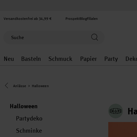
Versandkostenfrei ab 34,99 €
Prospekt
Blog
Filialen
Neu
Basteln
Schmuck
Papier
Party
Dek
Neu general.openMenu
Basteln general.openMenu
Schmuck general.ope
Papier gener
Party
Eine Kategorie zurück navigieren
Anlässe
Halloween
Halloween
Ha
Partydeko
Schminke