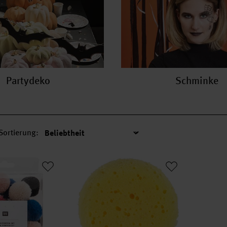
Partydeko
Schminke
Sortierung:
Sortierung
s 24 Stück
Mal- und Bastelschwämme 2er Set
Chenill