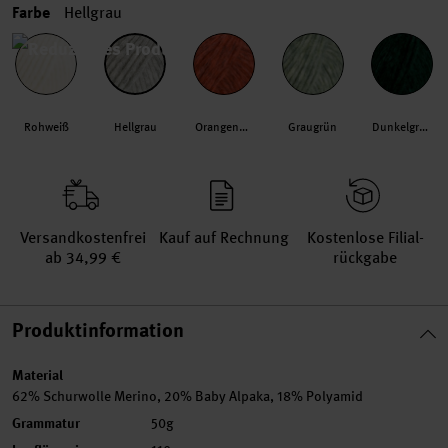
Farbe
Hellgrau
Rohweiß
Hellgrau
Orangengelb
Graugrün
Dunkelgrün
Versand­kosten­frei
Kauf auf Rechnung
Kosten­lose Filial­
ab 34,99 €
rückgabe
Produktinformation
Material
62% Schurwolle Merino, 20% Baby Alpaka, 18% Polyamid
Grammatur
50g