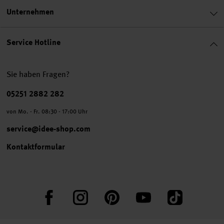
Unternehmen
Service Hotline
Sie haben Fragen?
Telefonnummer
05251 2882 282
von Mo. - Fr. 08:30 - 17:00 Uhr
service@idee-shop.com
Kontaktformular
Facebook
Instagram
Pinterest
YouTube
TikTok