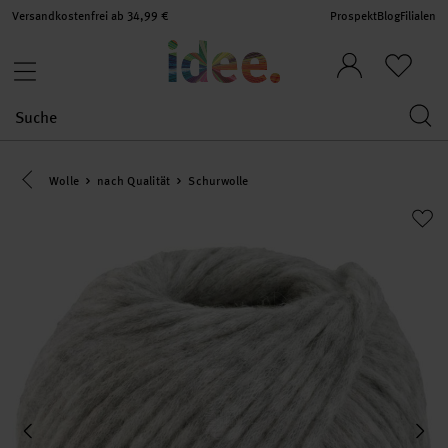
Versandkostenfrei ab 34,99 €
Prospekt
Blog
Filialen
Eine Kategorie zurück navigieren
Wolle
nach Qualität
Schurwolle