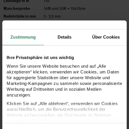
Lauflänge in m
110
Maschenprobe
14M und 20R = 10x10cm
Nadelstärke in mm
3 - 3,5 mm
Verbrauch
Gr. 38/40 = ca. 400g
Pflegehinweise
Zustimmung
Details
Über Cookies
Mehr Informationen zu Pflegehinweisen
Artikel-Nr.
3906834
Ihre Privatsphäre ist uns wichtig
Bestell-Nr.
3562987
Wenn Sie unsere Website besuchen und auf „Alle
akzeptieren“ klicken, verwenden wir Cookies, um Daten
für aggregierte Statistiken über unsere Website und
Marketing-Kampagnen zu sammeln sowie personalisierte
Produktbeschreibung
Werbung auf Drittseiten und in sozialen Medien
anzuzeigen.
Klicken Sie auf „Alle ablehnen“, verwenden wir Cookies
Das Garn Lana Grossa Spuma besteht aus 3
ausschließlich, um die Benutzerfreundlichkeit der
unterschiedlichen Materialien, wodurch das fertige
Website sicherzustellen, die Reichweite im Rahmen
aggregierter Statistiken zu messen und Ihre Auswahl für
Strickstück anschmiegsam und angenehm zu tragen ist.
zukünftige Besuche zu speichern.