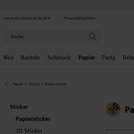
Versandkostenfrei ab 34,99 €
Prospekt
Blog
Filialen
Neu
Basteln
Schmuck
Papier
Party
Dek
Neu general.openMenu
Basteln general.openMenu
Schmuck general.ope
Papier gener
Party
Eine Kategorie zurück navigieren
Papier
Sticker
Papiersticker
Sticker
Pa
Papiersticker
3D Sticker