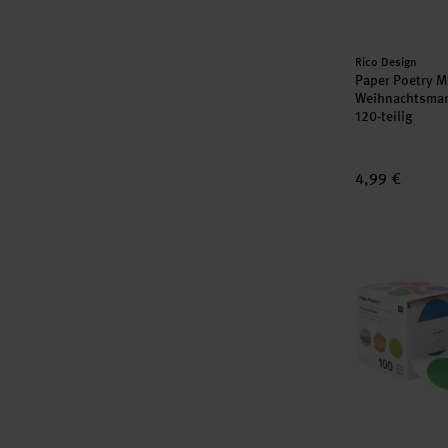
Hersteller:
Rico Design
Paper Poetry Mi
Weihnachtsmark
120-teilig
4,99 €
Paper Poetry 