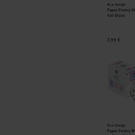
Hersteller:
Rico Design
Paper Poetry S
100 Stück
7,99 €
Paper Poetry 
Hersteller:
Rico Design
Paper Poetry Mi