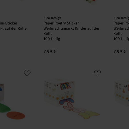
Hersteller:
Herstell
Rico Design
Rico Desi
ni-Sticker
Paper Poetry Sticker
Paper Po
t auf der Rolle
Weihnachtsmarkt Kinder auf der
Weihnach
Rolle
Rolle
100-teilig
100-teili
7,99 €
7,99 €
Sticker Schulkind
Sticker Midsommar Magic Insekten
Sticke