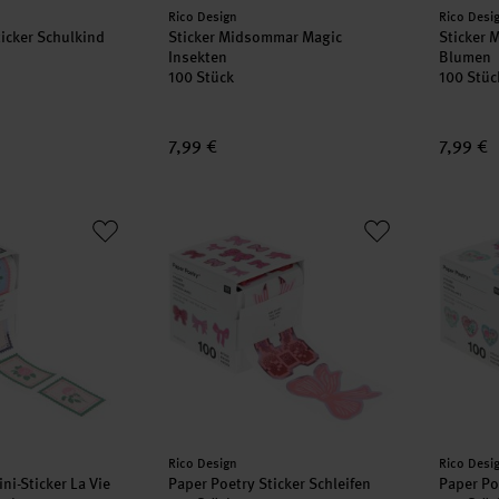
Hersteller:
Herstell
Rico Design
Rico Desi
ticker Schulkind
Sticker Midsommar Magic
Sticker
Insekten
Blumen
100 Stück
100 Stüc
7,99 €
7,99 €
Mini-Sticker La Vie en Rose Briefmarken
Paper Poetry Sticker Schleifen
Paper P
Hersteller:
Herstell
Rico Design
Rico Desi
ni-Sticker La Vie
Paper Poetry Sticker Schleifen
Paper Po