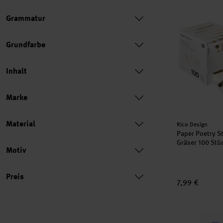
Paper Poetry 
Grammatur
neu
Grundfarbe
Inhalt
Marke
Material
Hersteller:
Rico Design
Paper Poetry St
Gräser 100 Stü
Motiv
Preis
Preis
7,99 €
Papiersticker