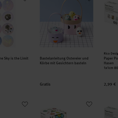
Herstell
Rico Desi
he Sky is the Limit
Bastelanleitung Ostereier und
Paper Po
Körbe mit Gesichtern basteln
Hasen
1x1
Gratis
2,99 €
 Mini-Sticker Chingu Herzen/Wolken
Paper Poetry Sticker Chingu Blumen
Paper P