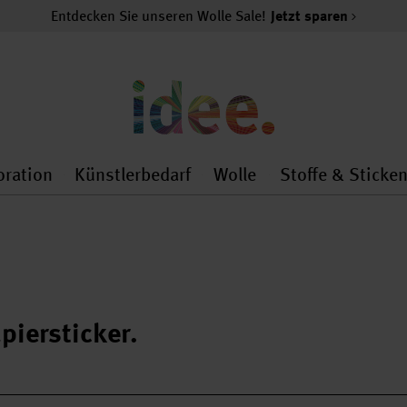
Entdecken Sie unseren Wolle Sale!
Jetzt sparen
oration
Künstlerbedarf
Wolle
Stoffe & Sticke
nMenu
al.openMenu
 general.openMenu
Dekoration general.openMenu
Künstlerbedarf general.
Wolle general.o
piersticker