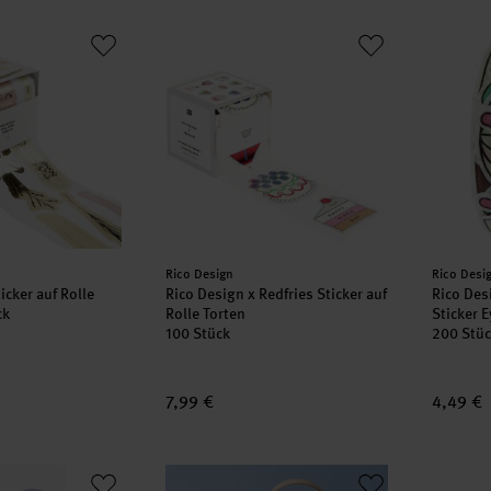
Sticker auf Rolle Gräser 100 Stück
Rico Design x Redfries Sticker auf Rolle Tor
Rico De
Hersteller:
Herstell
Rico Design
Rico Desi
icker auf Rolle
Rico Design x Redfries Sticker auf
Rico Des
ck
Rolle Torten
Sticker 
100 Stück
200 Stü
7,99 €
4,49 €
 The Sky is the Limit 4 Bögen
Bastelanleitung Ostereier und Körbe mit Ge
Paper P