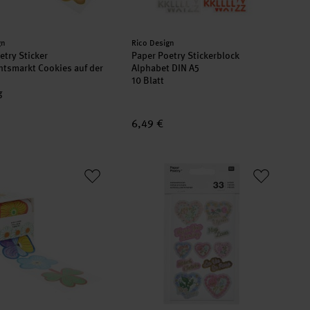
er:
Hersteller:
gn
Rico Design
etry Sticker
Paper Poetry Stickerblock
tsmarkt Cookies auf der
Alphabet DIN A5
10 Blatt
g
6,49 €
r Midsommar Magic Blumen
Paper Poetry Papiersticker La Vie en 