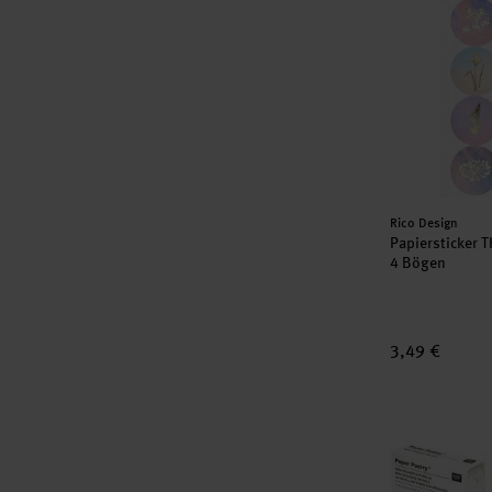
Hersteller:
Rico Design
Papiersticker T
4 Bögen
3,49 €
Paper Poetry