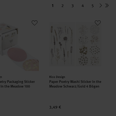
1
2
3
4
5
Pastell 4 Bögen
oetry Packaging Sticker auf Rolle In the Meadow 100 Stück
Paper Poetry Washi Sticker In the 
neu
er:
Hersteller:
gn
Rico Design
etry Packaging Sticker
Paper Poetry Washi Sticker In the
e In the Meadow 100
Meadow Schwarz/Gold 4 Bögen
3,49 €