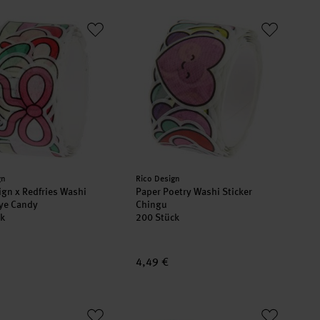
ten
sign x Redfries Washi Sticker Eye Candy
Paper Poetry Washi Sticker Chingu
er:
Hersteller:
gn
Rico Design
ign x Redfries Washi
Paper Poetry Washi Sticker
Eye Candy
Chingu
ck
200 Stück
4,49 €
sichtern basteln
oetry Mini-Sticker Chingu Hasen
Paper Poetry Sticker auf der Rolle Ch