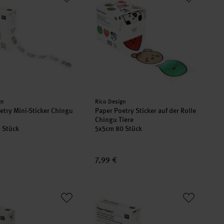
er:
Hersteller:
gn
Rico Design
etry Mini-Sticker Chingu
Paper Poetry Sticker auf der Rolle
Chingu Tiere
cm 80 Stück
5x5cm 80 Stück
7,99 €
oetry Mini-Sticker Chingu Briefmarken 80 Stück
Paper Poetry Mini-Sticker Chingu Bär