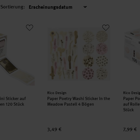
Sortierung:
Sortierung
Mini Sticker auf Rolle Briefmarken 120 Stück
Paper Poetry Washi Sticker In the Meadow 
Paper P
neu
neu
Hersteller:
Herstell
Rico Design
Rico Desi
ni Sticker auf
Paper Poetry Washi Sticker In the
Paper Po
ken 120 Stück
Meadow Pastell 4 Bögen
auf Roll
Stück
3,49 €
7,99 €