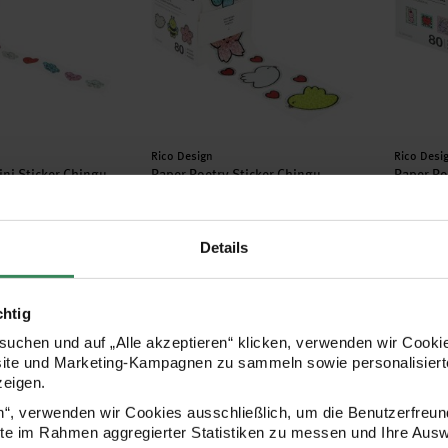
Hersteller:
Herstell
Rico Design
Rico Desi
ini-Sticker Chingu
Paper Poetry Sticker Chingu
Paper Po
n
Blumen
Briefmar
5x5cm 80 Stück
1x1cm
Details
7,99 €
2,99 €
chtig
Sticker auf Rolle Wolken
Paper Poetry Sticker auf Rolle Blumen
Paper P
uchen und auf „Alle akzeptieren“ klicken, verwenden wir Cookie
site und Marketing-Kampagnen zu sammeln sowie personalisierte
zeigen.
en“, verwenden wir Cookies ausschließlich, um die Benutzerfreun
ite im Rahmen aggregierter Statistiken zu messen und Ihre Aus