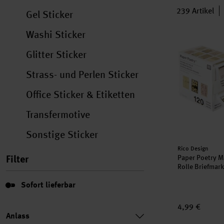
239
Artikel
Gel Sticker
Washi Sticker
Paper Poetry 
neu
Glitter Sticker
Strass- und Perlen Sticker
Office Sticker & Etiketten
Transfermotive
Sonstige Sticker
Hersteller:
Rico Design
Filter
Paper Poetry Mi
Rolle Briefmar
Sofort lieferbar
Sofort lieferbar
4,99 €
Anlass