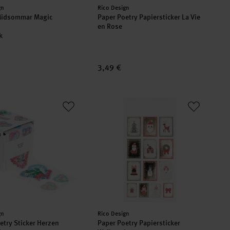
er:
Hersteller:
gn
Rico Design
 Midsommar Magic
Paper Poetry Papiersticker La Vie
en Rose
k
3,49 €
oetry Sticker Herzen
Paper Poetry Papiersticker Weihnach
er:
Hersteller:
gn
Rico Design
etry Sticker Herzen
Paper Poetry Papiersticker