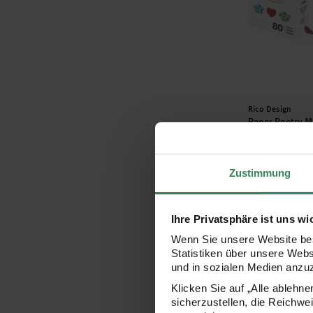
Hersteller:
Rico Design
Paper Poetry M
Herzen/Wolke
1x1cm 80 Stück
Zustimmung
2,99 €
Ihre Privatsphäre ist uns wi
Paper Poetry 
Wenn Sie unsere Website bes
Statistiken über unsere Web
und in sozialen Medien anzu
Klicken Sie auf „Alle ablehn
sicherzustellen, die Reichwe