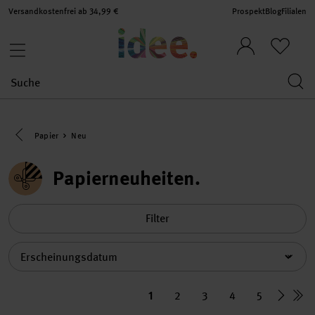
Versandkostenfrei ab 34,99 €
Prospekt
Blog
Filialen
Eine Kategorie zurück navigieren
Papier
Neu
Papierneuheiten
Filter
Sortierung
1
2
3
4
5