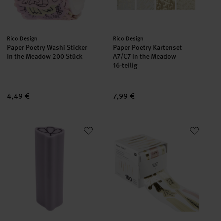
Hersteller:
Hersteller:
Rico Design
Rico Design
Paper Poetry Washi Sticker
Paper Poetry Kartenset
In the Meadow 200 Stück
A7/C7 In the Meadow
16-teilig
4,49 €
7,99 €
Paper Poetry Radiergummi In the Meadow Mauve
Paper Poetry Sticker auf Rolle 
neu
neu