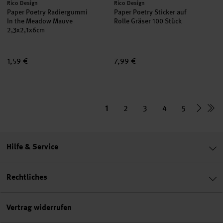
Hersteller:
Hersteller:
Rico Design
Rico Design
Paper Poetry Radiergummi
Paper Poetry Sticker auf
In the Meadow Mauve
Rolle Gräser 100 Stück
2,3x2,1x6cm
1,59 €
7,99 €
1
2
3
4
5
Hilfe & Service
Rechtliches
Vertrag widerrufen