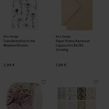
Hersteller:
Hersteller:
Rico Design
Rico Design
Transfermotive In the
Paper Poetry Kartenset
Meadow Blumen
Cappuccino B6/B6
20-teilig
2,99 €
7,99 €
Paper Poetry Washi Sticker In the Meadow 200 Stück
Paper Poetry Kartenset A7/C7 
neu
neu