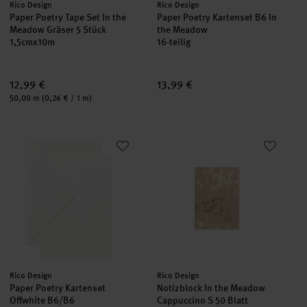
Hersteller:
Hersteller:
Rico Design
Rico Design
Paper Poetry Tape Set In the
Paper Poetry Kartenset B6 In
Meadow Gräser 5 Stück
the Meadow
1,5cmx10m
16-teilig
12,99 €
13,99 €
Inhalt:
50,00 m
(0,26 € / 1 m)
Paper Poetry Kartenset Offwhite B6/B6
Notizblock In the Meadow Cappu
neu
neu
Hersteller:
Hersteller:
Rico Design
Rico Design
Paper Poetry Kartenset
Notizblock In the Meadow
Offwhite B6/B6
Cappuccino S 50 Blatt