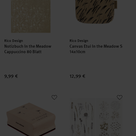
Hersteller:
Hersteller:
Rico Design
Rico Design
Notizbuch In the Meadow
Canvas Etui In the Meadow S
Cappuccino 80 Blatt
14x10cm
9,99 €
12,99 €
Stempel In stiller Trauer
Paper Poetry Washi Sticker In
neu
neu