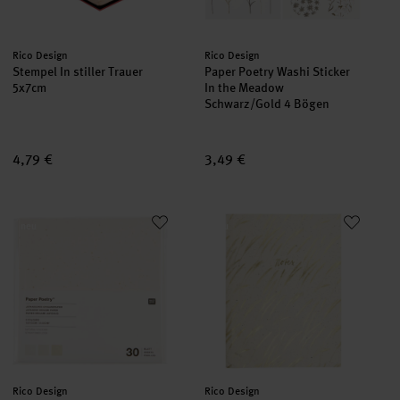
Hersteller:
Hersteller:
Rico Design
Rico Design
Stempel In stiller Trauer
Paper Poetry Washi Sticker
5x7cm
In the Meadow
Schwarz/Gold 4 Bögen
4,79 €
3,49 €
Paper Poetry Japanese Origami Natural 30 Blatt
Notizbuch In the Meadow Offwhi
neu
neu
Hersteller:
Hersteller:
Rico Design
Rico Design