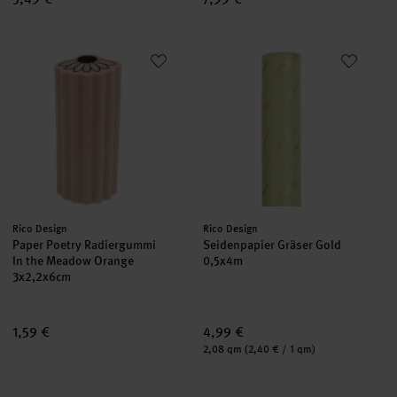
Paper Poetry Radiergummi In the Meadow Orange
Seidenpapier Gräser Gold
neu
neu
Hersteller:
Hersteller:
Rico Design
Rico Design
Paper Poetry Radiergummi
Seidenpapier Gräser Gold
In the Meadow Orange
0,5x4m
3x2,2x6cm
1,59 €
4,99 €
Inhalt:
2,08 qm
(2,40 € / 1 qm)