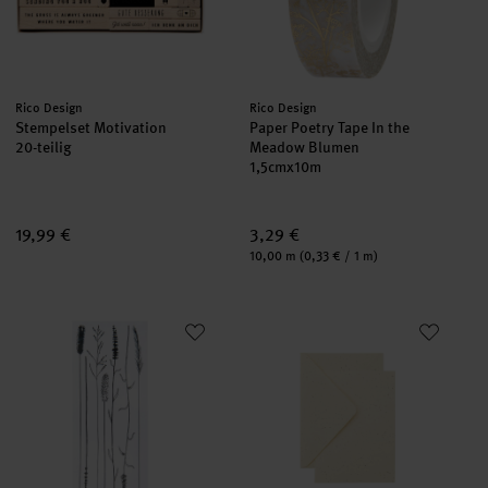
Hersteller:
Hersteller:
Rico Design
Rico Design
Stempelset Motivation
Paper Poetry Tape In the
20-teilig
Meadow Blumen
1,5cmx10m
19,99 €
3,29 €
Inhalt:
10,00 m
(0,33 € / 1 m)
Transfermotive In the Meadow Gräser
Paper Poetry Kartenset Elfenbe
neu
neu