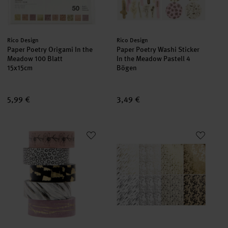
Hersteller:
Hersteller:
Rico Design
Rico Design
Paper Poetry Origami In the
Paper Poetry Washi Sticker
Meadow 100 Blatt
In the Meadow Pastell 4
15x15cm
Bögen
5,99 €
3,49 €
Paper Poetry Tape Set In the Meadow Gräser 5 Stück
Paper Poetry Kartenset B6 In 
neu
neu