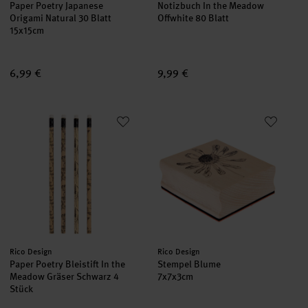
Paper Poetry Japanese
Notizbuch In the Meadow
Origami Natural 30 Blatt
Offwhite 80 Blatt
15x15cm
6,99 €
9,99 €
Paper Poetry Bleistift In the Meadow Gräser Schwarz 4 Stück
Stempel Blume
neu
neu
Hersteller:
Hersteller:
Rico Design
Rico Design
Paper Poetry Bleistift In the
Stempel Blume
Meadow Gräser Schwarz 4
7x7x3cm
Stück