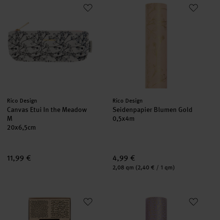
Canvas Etui In the Meadow M
Seidenpapier Blumen Gold
neu
neu
Hersteller:
Hersteller:
Rico Design
Rico Design
Canvas Etui In the Meadow
Seidenpapier Blumen Gold
M
0,5x4m
20x6,5cm
11,99 €
4,99 €
Inhalt:
2,08 qm
(2,40 € / 1 qm)
Stempelset Texturen
Seidenpapier Bubbles
neu
neu