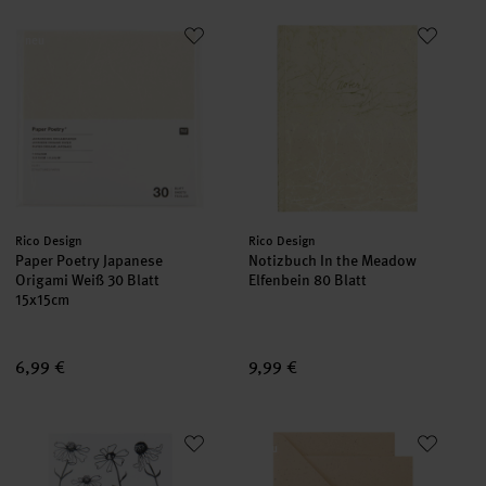
Paper Poetry Japanese Origami Weiß 30 Blatt
Notizbuch In the Meadow Elfenb
neu
neu
Hersteller:
Hersteller:
Rico Design
Rico Design
Paper Poetry Japanese
Notizbuch In the Meadow
Origami Weiß 30 Blatt
Elfenbein 80 Blatt
15x15cm
6,99 €
9,99 €
Transfermotive In the Meadow Blumen
Paper Poetry Kartenset Cappuc
neu
neu