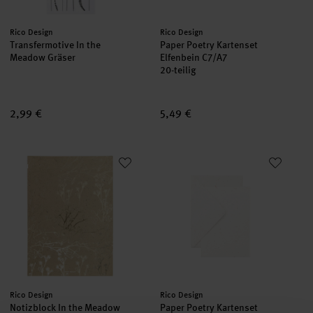
Hersteller:
Hersteller:
Rico Design
Rico Design
Transfermotive In the
Paper Poetry Kartenset
Meadow Gräser
Elfenbein C7/A7
20-teilig
2,99 €
5,49 €
Notizblock In the Meadow Cappuccino L 50 Blatt
Paper Poetry Kartenset Offwhit
neu
neu
Hersteller:
Hersteller:
Rico Design
Rico Design
Notizblock In the Meadow
Paper Poetry Kartenset