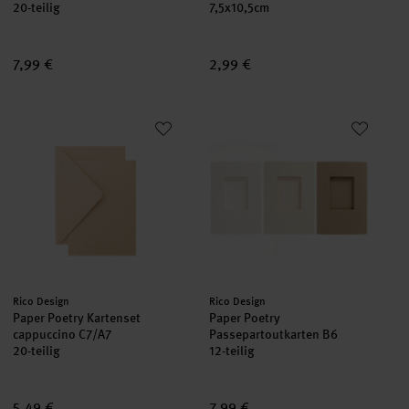
20-teilig
7,5x10,5cm
7,99 €
2,99 €
Paper Poetry Kartenset cappuccino C7/A7
Paper Poetry Passepartoutkart
neu
neu
Hersteller:
Hersteller:
Rico Design
Rico Design
Paper Poetry Kartenset
Paper Poetry
cappuccino C7/A7
Passepartoutkarten B6
20-teilig
12-teilig
5,49 €
7,99 €