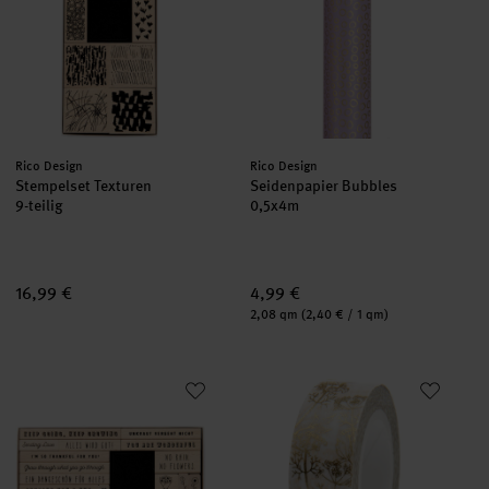
Hersteller:
Hersteller:
Rico Design
Rico Design
Stempelset Texturen
Seidenpapier Bubbles
9-teilig
0,5x4m
16,99 €
4,99 €
Inhalt:
2,08 qm
(2,40 € / 1 qm)
Stempelset Motivation
Paper Poetry Tape In the Mead
neu
neu