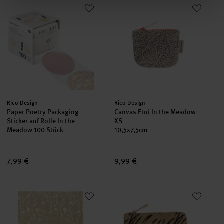
Paper Poetry Packaging Sticker auf Rolle In the Meadow 100 St
Canvas Etui In the Meadow XS
neu
neu
Hersteller:
Hersteller:
Rico Design
Rico Design
Paper Poetry Packaging
Canvas Etui In the Meadow
Sticker auf Rolle In the
XS
Meadow 100 Stück
10,5x7,5cm
7,99 €
9,99 €
Notizbuch In the Meadow Cappuccino 80 Blatt
Canvas Etui In the Meadow S
neu
neu