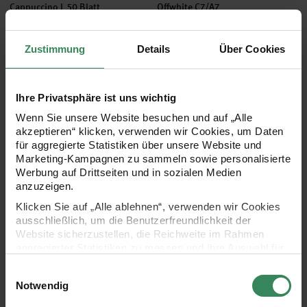
Cappuccino L 50 Blatt
Offwhite C7/A7
15x21cm
20-teilig
Zustimmung
Details
Über Cookies
5,99 €
5,49 €
Ihre Privatsphäre ist uns wichtig
Canvas Etui In the Meadow L
Paper Poetry Bleistiftset In th
neu
neu
Wenn Sie unsere Website besuchen und auf „Alle
akzeptieren“ klicken, verwenden wir Cookies, um Daten
für aggregierte Statistiken über unsere Website und
Marketing-Kampagnen zu sammeln sowie personalisierte
Werbung auf Drittseiten und in sozialen Medien
anzuzeigen.
Klicken Sie auf „Alle ablehnen“, verwenden wir Cookies
ausschließlich, um die Benutzerfreundlichkeit der
Website sicherzustellen, die Reichweite im Rahmen
Hersteller:
Hersteller:
Rico Design
Rico Design
aggregierter Statistiken zu messen und Ihre Auswahl für
Canvas Etui In the Meadow L
Paper Poetry Bleistiftset In
zukünftige Besuche zu speichern.
20x15cm
the Meadow Gräser Pastell 4
Einwilligungsauswahl
Stück
Ihre Einwilligung ist freiwillig und kann jederzeit über den
Notwendig
Link „Cookie-Einstellungen“ im Fußbereich der Seite