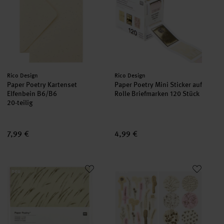
Hersteller:
Hersteller:
Rico Design
Rico Design
Paper Poetry Kartenset
Paper Poetry Mini Sticker auf
Elfenbein B6/B6
Rolle Briefmarken 120 Stück
20-teilig
7,99 €
4,99 €
Paper Poetry Origami In the Meadow 100 Blatt
Paper Poetry Washi Sticker In 
neu
neu