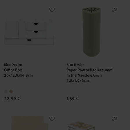
Office Box
Paper Poetry Radiergummi In 
neu
neu
Hersteller:
Hersteller:
Rico Design
Rico Design
Office Box
Paper Poetry Radiergummi
26x12,9x14,9cm
In the Meadow Grün
2,8x1,9x6cm
22,99 €
1,59 €
Paper Poetry Kartenset Elfenbein B6/B6
Paper Poetry Mini Sticker auf R
neu
neu