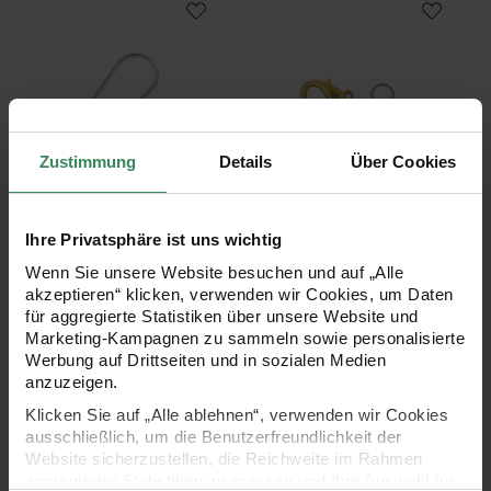
Zustimmung
Details
Über Cookies
Hersteller:
Hersteller:
Rico Design
Rico Design
Ohrhaken 925er Silber 2
Karabiner mit 2 Federringe
Ihre Privatsphäre ist uns wichtig
Stück
gold 16mm
Wenn Sie unsere Website besuchen und auf „Alle
akzeptieren“ klicken, verwenden wir Cookies, um Daten
für aggregierte Statistiken über unsere Website und
Marketing-Kampagnen zu sammeln sowie personalisierte
5,99 €
2,29 €
Werbung auf Drittseiten und in sozialen Medien
anzuzeigen.
Klemmverschluss mit Karabiner silber 15mm
Bastelanleitung Hängende Paill
Klicken Sie auf „Alle ablehnen“, verwenden wir Cookies
ausschließlich, um die Benutzerfreundlichkeit der
Website sicherzustellen, die Reichweite im Rahmen
aggregierter Statistiken zu messen und Ihre Auswahl für