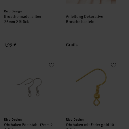
Hersteller:
Rico Design
Broschennadel silber
Anleitung Dekorative
26mm 2 Stück
Brosche basteln
1,99 €
Gratis
Ohrhaken Edelstahl 17mm 2 Stück
Ohrhaken mit Feder gold 10 Stü
Hersteller:
Hersteller:
Rico Design
Rico Design
Ohrhaken Edelstahl 17mm 2
Ohrhaken mit Feder gold 10