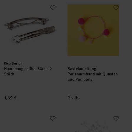
Haarspange silber 50mm 2 Stück
Bastelanleitung Perlenarmban
Hersteller:
Rico Design
Haarspange silber 50mm 2
Bastelanleitung
Stück
Perlenarmband mit Quasten
und Pompons
1,69 €
Gratis
Lederbandverschluss silber 2mm
QuetschPerle silber 1,5mm 200