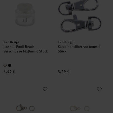
Hersteller:
Hersteller:
Rico Design
Rico Design
itoshii - Ponii Beads
Karabiner silber 38x18mm 2
Verschlüsse 14x9mm 6 Stück
Stück
4,49 €
3,29 €
Karabiner mit 2 Federringen silber 12mm
Karabiner mit 2 Federringen si