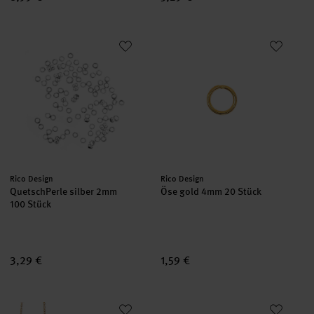
QuetschPerle silber 2mm 100 Stück
Öse gold 4mm 20 Stück
Hersteller:
Hersteller:
Rico Design
Rico Design
QuetschPerle silber 2mm
Öse gold 4mm 20 Stück
100 Stück
3,29 €
1,59 €
Karabiner-Verschlüsse und Ketten gold
Magnetverschluß silber 6mm