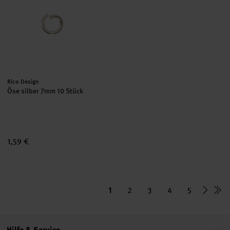
Hersteller:
Rico Design
Öse silber 7mm 10 Stück
1,59 €
1
2
3
4
5
Hilfe & Service