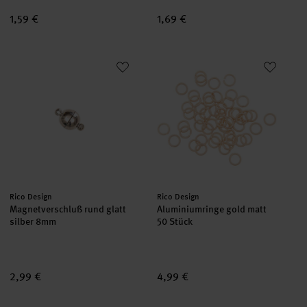
1,59 €
1,69 €
Magnetverschluß rund glatt silber 8mm
Aluminiumringe gold matt 50 S
Hersteller:
Hersteller:
Rico Design
Rico Design
Magnetverschluß rund glatt
Aluminiumringe gold matt
silber 8mm
50 Stück
2,99 €
4,99 €