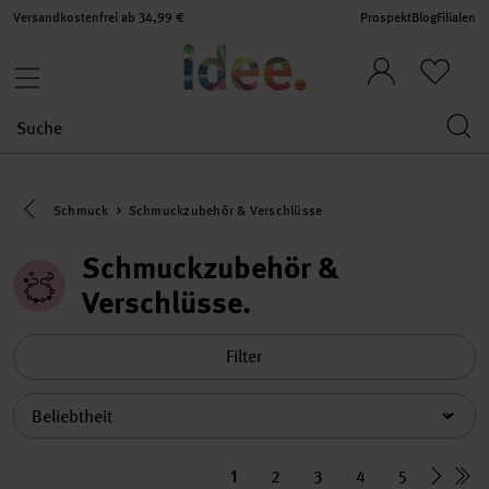
Versandkostenfrei ab 34,99 €
Prospekt
Blog
Filialen
Eine Kategorie zurück navigieren
Schmuck
Schmuckzubehör & Verschlüsse
Schmuckzubehör &
Verschlüsse
Filter
Sortierung
1
2
3
4
5