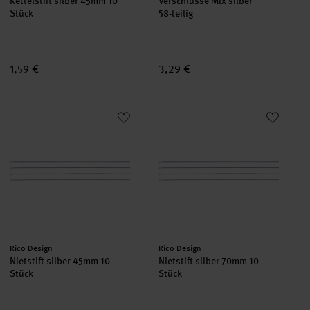
Kettelstift silber 45mm 10
Verschlüsse Mix silber
Stück
58-teilig
1,59 €
3,29 €
Nietstift silber 45mm 10 Stück
Nietstift silber 70mm 10 Stück
Hersteller:
Hersteller:
Rico Design
Rico Design
Nietstift silber 45mm 10
Nietstift silber 70mm 10
Stück
Stück