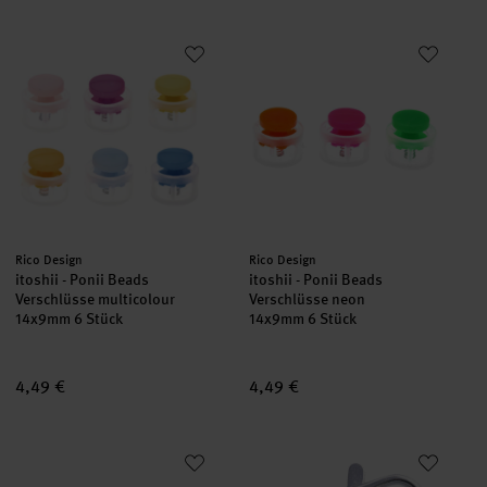
itoshii - Ponii Beads Verschlüsse multicolour
itoshii - Ponii Beads Verschlüs
Hersteller:
Hersteller:
Rico Design
Rico Design
itoshii - Ponii Beads
itoshii - Ponii Beads
Verschlüsse multicolour
Verschlüsse neon
14x9mm 6 Stück
14x9mm 6 Stück
4,49 €
4,49 €
itoshii - Ponii Beads Verschlüsse 14x9mm 6 Stück
Karabiner silber 38x18mm 2 St