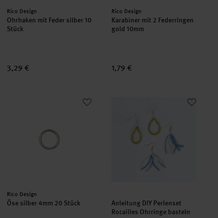
Hersteller:
Hersteller:
Rico Design
Rico Design
Ohrhaken mit Feder silber 10
Karabiner mit 2 Federringen
Stück
gold 10mm
3,29 €
1,79 €
Öse silber 4mm 20 Stück
Anleitung DIY Perlenset Rocaill
Hersteller:
Rico Design
Öse silber 4mm 20 Stück
Anleitung DIY Perlenset
Rocailles Ohrringe basteln