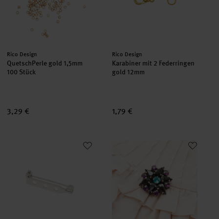
Hersteller:
Hersteller:
Rico Design
Rico Design
QuetschPerle gold 1,5mm
Karabiner mit 2 Federringen
100 Stück
gold 12mm
3,29 €
1,79 €
Broschennadel silber
Anleitung Dekorative Brosche b