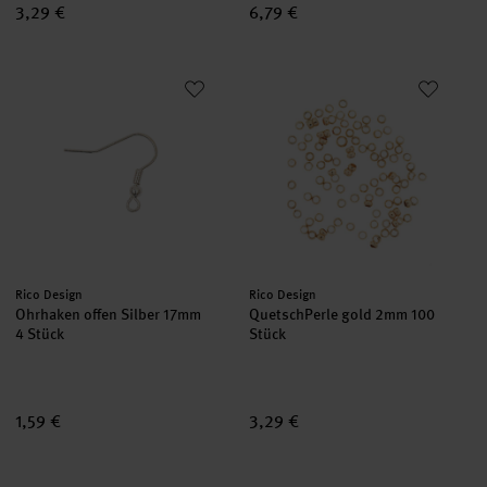
3,29 €
6,79 €
Ohrhaken offen Silber 17mm
QuetschPerle gold 2mm 100 St
Hersteller:
Hersteller:
Rico Design
Rico Design
Ohrhaken offen Silber 17mm
QuetschPerle gold 2mm 100
4 Stück
Stück
1,59 €
3,29 €
Ohrhaken 925er Silber 2 Stück
Karabiner mit 2 Federringe gol