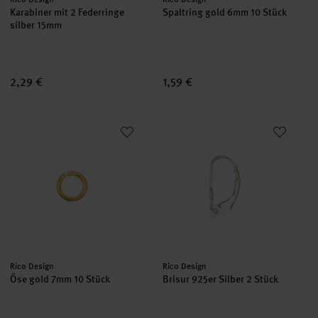
Karabiner mit 2 Federringe
Spaltring gold 6mm 10 Stück
silber 15mm
2,29 €
1,59 €
Öse gold 7mm 10 Stück
Brisur 925er Silber 2 Stück
Hersteller:
Hersteller:
Rico Design
Rico Design
Öse gold 7mm 10 Stück
Brisur 925er Silber 2 Stück