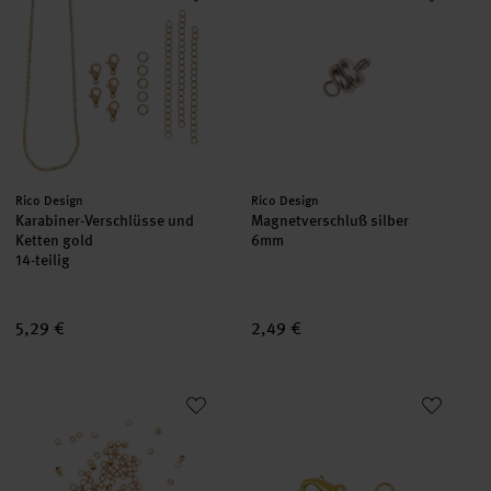
Hersteller:
Hersteller:
Rico Design
Rico Design
Karabiner-Verschlüsse und
Magnetverschluß silber
Ketten gold
6mm
14-teilig
5,29 €
2,49 €
QuetschPerle gold 1,5mm 100 Stück
Karabiner mit 2 Federringen g