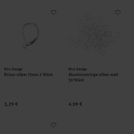
Brisur silber 15mm 2 Stück
Aluminiumringe silber matt 50 
Hersteller:
Hersteller:
Rico Design
Rico Design
Brisur silber 15mm 2 Stück
Aluminiumringe silber matt
50 Stück
3,29 €
4,99 €
Öse silber 7mm 10 Stück