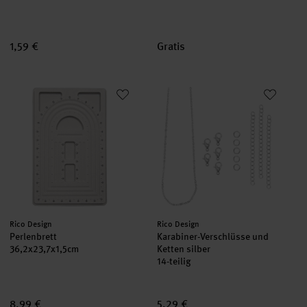
1,59 €
Gratis
Perlenbrett
Karabiner-Verschlüsse und Kett
Hersteller:
Hersteller:
Rico Design
Rico Design
Perlenbrett
Karabiner-Verschlüsse und
36,2x23,7x1,5cm
Ketten silber
14-teilig
8,99 €
5,29 €