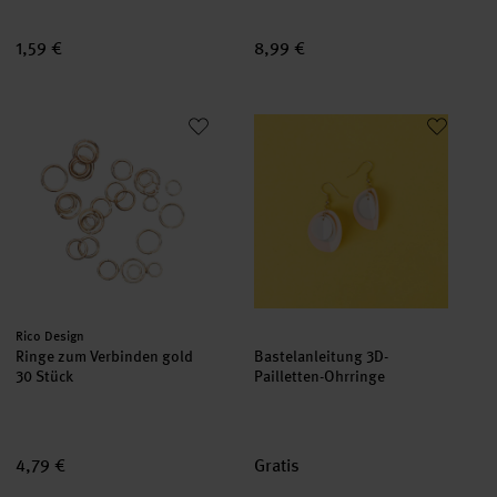
1,59 €
8,99 €
Ringe zum Verbinden gold 30 Stück
Bastelanleitung 3D-Pailletten-O
Hersteller:
Rico Design
Ringe zum Verbinden gold
Bastelanleitung 3D-
30 Stück
Pailletten-Ohrringe
4,79 €
Gratis