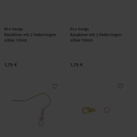
Hersteller:
Hersteller:
Rico Design
Rico Design
Karabiner mit 2 Federringen
Karabiner mit 2 Federringen
silber 12mm
silber 10mm
1,79 €
1,79 €
Ohrhaken mit Feder silber 10 Stück
Karabiner mit 2 Federringen g