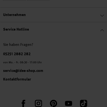
Unternehmen
Service Hotline
Sie haben Fragen?
Telefonnummer
05251 2882 282
von Mo. - Fr. 08:30 - 17:00 Uhr
service@idee-shop.com
Kontaktformular
Facebook
Instagram
Pinterest
YouTube
TikTok