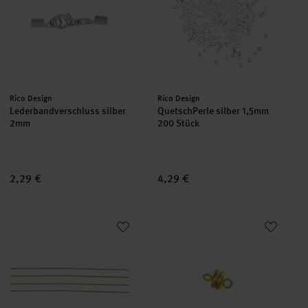
Hersteller:
Hersteller:
Rico Design
Rico Design
Lederbandverschluss silber
QuetschPerle silber 1,5mm
2mm
200 Stück
2,29 €
4,29 €
Nietstift gold 70mm 10 Stück
Magnetverschluß gold 6mm