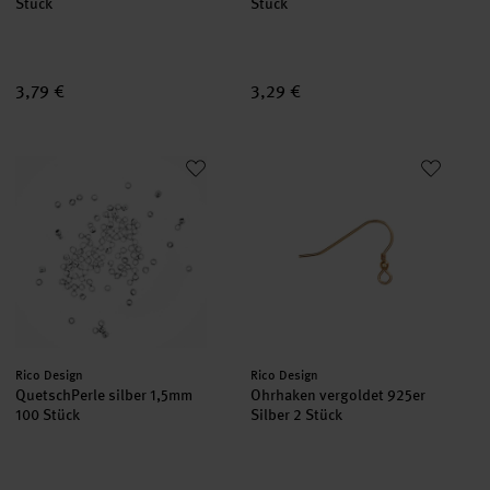
Stück
Stück
3,79 €
3,29 €
QuetschPerle silber 1,5mm 100 Stück
Ohrhaken vergoldet 925er Silbe
Hersteller:
Hersteller:
Rico Design
Rico Design
QuetschPerle silber 1,5mm
Ohrhaken vergoldet 925er
100 Stück
Silber 2 Stück