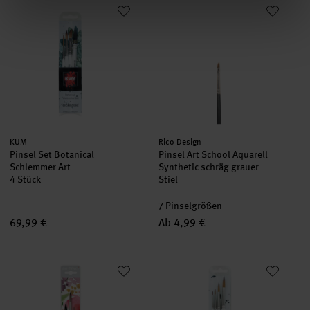
Pinsel Set Botanical Schlemmer Art
Pinsel Art School Aquarell Synth
Hersteller:
Hersteller:
KUM
Rico Design
Pinsel Set Botanical
Pinsel Art School Aquarell
Schlemmer Art
Synthetic schräg grauer
4 Stück
Stiel
7 Pinselgrößen
69,99 €
Ab 4,99 €
da Vinci Pinsel-Set Loose Watercolor Florals
KUM Pinsel Set Frau Hölle