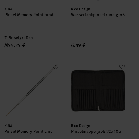
Hersteller:
Hersteller:
KUM
Rico Design
Pinsel Memory Point rund
Wassertankpinsel rund groß
7 Pinselgrößen
Ab 5,29 €
6,49 €
Pinsel Memory Point Liner
Pinselmappe groß 32x40cm
Hersteller:
Hersteller:
KUM
Rico Design
Pinsel Memory Point Liner
Pinselmappe groß 32x40cm