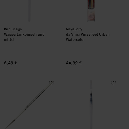
Hersteller:
Hersteller:
Rico Design
May&Berry
Wassertankpinsel rund
da Vinci Pinsel-Set Urban
mittel
Watercolor
6,49 €
44,99 €
Pinsel Memory Point rund
Wassertankpinsel rund groß