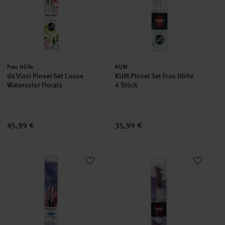
Hersteller:
Hersteller:
Frau Hölle
KUM
da Vinci Pinsel-Set Loose
KUM Pinsel Set Frau Hölle
Watercolor Florals
4 Stück
45,99 €
35,99 €
Casaneo White Pinsel-Set Supergranulation
Pinsel Set Lellous Letters