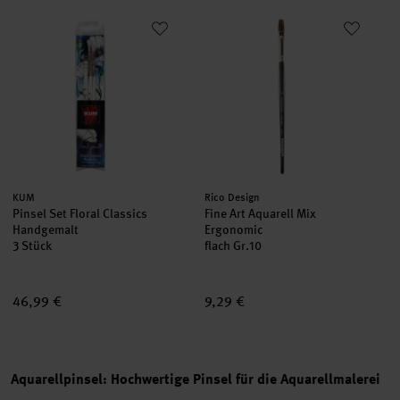
Pinsel Set Floral Classics Handgemalt
Fine Art Aquarell Mix Ergonomic
Hersteller:
Hersteller:
KUM
Rico Design
Pinsel Set Floral Classics
Fine Art Aquarell Mix
Handgemalt
Ergonomic
3 Stück
flach Gr.10
46,99 €
9,29 €
Aquarellpinsel: Hochwertige Pinsel für die Aquarellmalerei