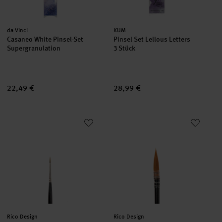
Hersteller:
Hersteller:
da Vinci
KUM
Casaneo White Pinsel-Set
Pinsel Set Lellous Letters
Supergranulation
3 Stück
22,49 €
28,99 €
Fine Art Aquarell Mix Ergonomic rund
Fine Art Aquarell Synthetic rund
Hersteller:
Hersteller:
Rico Design
Rico Design