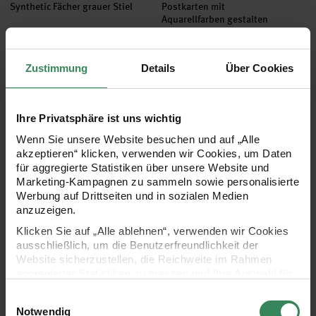
Synthetic Fächer grauer Stiel
Postkarten mit
Aquarellfarben gestalten
Ab 6,49 €
Gratis
Zustimmung
Details
Über Cookies
Pinsel Art School Aquarell Synthetic rund
Pinsel Art School Aquarell Synth
Ihre Privatsphäre ist uns wichtig
Wenn Sie unsere Website besuchen und auf „Alle
akzeptieren“ klicken, verwenden wir Cookies, um Daten
für aggregierte Statistiken über unsere Website und
Marketing-Kampagnen zu sammeln sowie personalisierte
Werbung auf Drittseiten und in sozialen Medien
anzuzeigen.
Klicken Sie auf „Alle ablehnen“, verwenden wir Cookies
Hersteller:
Hersteller:
ausschließlich, um die Benutzerfreundlichkeit der
Rico Design
Rico Design
Pinsel Art School Aquarell
Pinsel Art School Aquarell
Website sicherzustellen, die Reichweite im Rahmen
Synthetic rund
Synthetic Linie Gr.6
aggregierter Statistiken zu messen und Ihre Auswahl für
zukünftige Besuche zu speichern.
Einwilligungsauswahl
Ihre Einwilligung ist freiwillig und kann jederzeit über den
11 Pinselgrößen
Notwendig