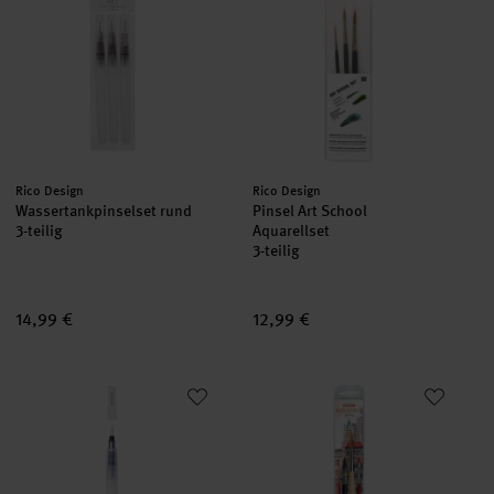
Hersteller:
Hersteller:
Rico Design
Rico Design
Wassertankpinselset rund
Pinsel Art School
3-teilig
Aquarellset
3-teilig
14,99 €
12,99 €
Wassertankpinsel rund mittel
da Vinci Pinsel-Set Urban Water