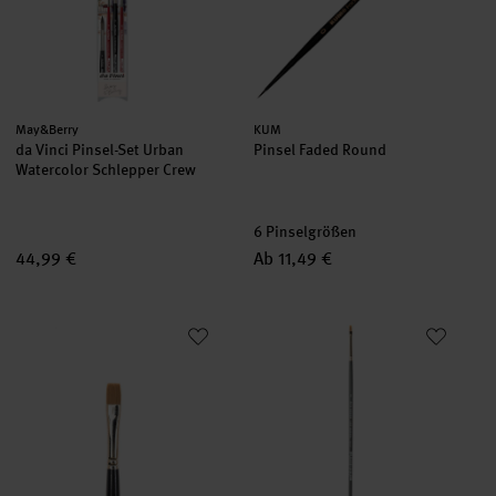
Hersteller:
Hersteller:
May&Berry
KUM
da Vinci Pinsel-Set Urban
Pinsel Faded Round
Watercolor Schlepper Crew
6 Pinselgrößen
44,99 €
Ab 11,49 €
Pinsel Art School Aquarell Synthetic flach
Pinsel Art School Aquarell Synth