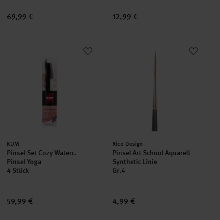
69,99 €
12,99 €
Pinsel Set Cozy Waterc. Pinsel Yoga
Pinsel Art School Aquarell Synth
Hersteller:
Hersteller:
KUM
Rico Design
Pinsel Set Cozy Waterc.
Pinsel Art School Aquarell
Pinsel Yoga
Synthetic Linie
4 Stück
Gr.4
59,99 €
4,99 €