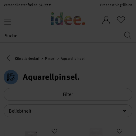
Versandkostenfrei ab 34,99 €
Prospekt
Blog
Filialen
Eine Kategorie zurück navigieren
Künstlerbedarf
Pinsel
Aquarellpinsel
Aquarellpinsel
Filter
Sortierung
Wassertankpinselset rund
Pinsel Art School Aquarellset