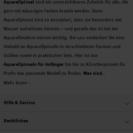
Aquarellpinsel
sind ein unverzichtbares Zubehör für alle, die
gern mit wässrigen Farben kreativ werden. Denn
Aquarellpinsel sind so konzipiert, dass sie besonders viel
Wasser aufnehmen können – und gerade das ist bei der
Aquarellmalerei extrem wichtig. Bei uns entdecken Sie eine
Vielzahl an Aquarellpinseln in verschiedenen Formen und
Größen sowie in praktischen Sets. Hier ist von
Aquarellpinseln für Anfänger
bis hin zu Künstlerpinseln für
Profis das passende Modell zu finden.
Was sind
Aquarellpinsel?
Bei Aquarellpinseln handelt es sich um
Mehr lesen
spezielle Künstlerpinsel, die sich besonders für die
Aquarellmalerei eignen. Charakteristisch sind das besonders
Hilfe & Service
weiche und feine Pinselhaar sowie die hohe
Wasseraufnahmefähigkeit. Gerade letzteres ist beim Malen
Rechtliches
mit wässrigen Farben besonders praktisch, da so ein