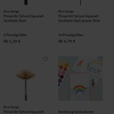
Hersteller:
Hersteller:
Rico Design
Rico Design
Pinsel Art School Aquarell
Pinsel Art School Aquarell
Synthetic flach
Synthetic flach grauer Stiel
5 Pinselgrößen
10 Pinselgrößen
Ab 5,29 €
Ab 4,79 €
Pinsel Art School Aquarell Synthetic Fächer grauer Stiel
Anleitung kunterbunte Postkart
Hersteller:
Rico Design
Pinsel Art School Aquarell
Anleitung kunterbunte