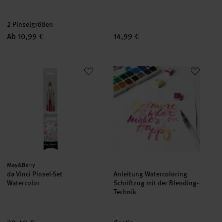
2 Pinselgrößen
Ab 10,99 €
14,99 €
da Vinci Pinsel-Set Watercolor
Anleitung Watercoloring Schrift
Hersteller:
May&Berry
da Vinci Pinsel-Set
Anleitung Watercoloring
Watercolor
Schriftzug mit der Blending-
Technik