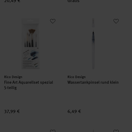
20,49 €
Gratis
Fine Art Aquarellset spezial
Wassertankpinsel rund klein
Hersteller:
Hersteller:
Rico Design
Rico Design
Fine Art Aquarellset spezial
Wassertankpinsel rund klein
5-teilig
37,99 €
6,49 €
Pinselmappe klein 32x28cm
Pinsel Art School Aquarell Synth