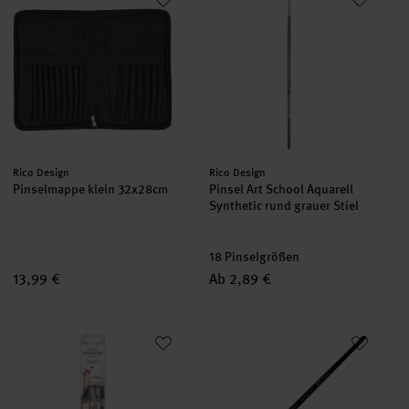
Hersteller:
Hersteller:
Rico Design
Rico Design
Pinselmappe klein 32x28cm
Pinsel Art School Aquarell
Synthetic rund grauer Stiel
18 Pinselgrößen
13,99 €
Ab 2,89 €
da Vinci Pinsel-Set Urban Watercolor Schlepper Crew
Pinsel Faded Round