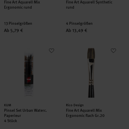
Fine Art Aquarell Mix
Fine Art Aquarell Synthetic
Ergonomic rund
rund
13 Pinselgrößen
4 Pinselgrößen
Ab 5,79 €
Ab 13,49 €
Pinsel Set Urban Waterc. Paperieur
Fine Art Aquarell Mix Ergonomic
Hersteller:
Hersteller:
KUM
Rico Design
Pinsel Set Urban Waterc.
Fine Art Aquarell Mix
Paperieur
Ergonomic flach Gr.20
4 Stück