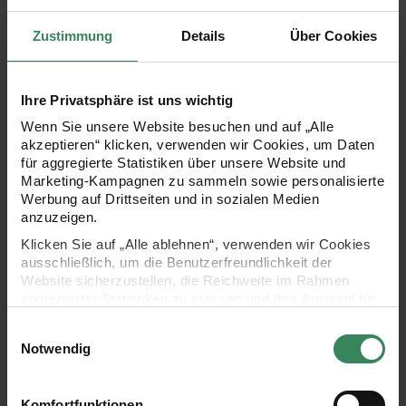
3,49 €
6,49 €
Zustimmung
Details
Über Cookies
Perlen-Webrahmen 30x7x8,5cm
Flachzange glatt lang
Ihre Privatsphäre ist uns wichtig
Wenn Sie unsere Website besuchen und auf „Alle
akzeptieren“ klicken, verwenden wir Cookies, um Daten
für aggregierte Statistiken über unsere Website und
Marketing-Kampagnen zu sammeln sowie personalisierte
Werbung auf Drittseiten und in sozialen Medien
anzuzeigen.
Klicken Sie auf „Alle ablehnen“, verwenden wir Cookies
Hersteller:
Hersteller:
Rico Design
Rico Design
ausschließlich, um die Benutzerfreundlichkeit der
Perlen-Webrahmen
Flachzange glatt lang
Website sicherzustellen, die Reichweite im Rahmen
30x7x8,5cm
aggregierter Statistiken zu messen und Ihre Auswahl für
zukünftige Besuche zu speichern.
Einwilligungsauswahl
Ihre Einwilligung ist freiwillig und kann jederzeit über den
Notwendig
15,49 €
6,49 €
Link „Cookie-Einstellungen“ im Fußbereich der Seite
widerrufen werden. Weitere Informationen zu den
verwendeten Technologien und den Empfängern der
Komfortfunktionen