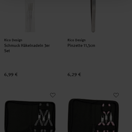
Hersteller:
Hersteller:
Rico Design
Rico Design
Schmuck Häkelnadeln 3er
Pinzette 11,5cm
Set
6,99 €
6,29 €
Zangen Designset Zebra 19x28,5cm
Mini-Zangenetui 3er Set 15x21c