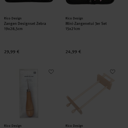
Hersteller:
Hersteller:
Rico Design
Rico Design
Zangen Designset Zebra
Mini-Zangenetui 3er Set
19x28,5cm
15x21cm
29,99 €
24,99 €
Perlenfeile 11,5cm
Webrahmen natur 27x11x1,8cm
Hersteller:
Hersteller:
Rico Design
Rico Design