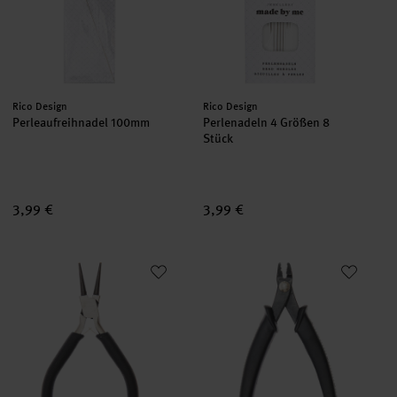
Hersteller:
Hersteller:
Rico Design
Rico Design
Perleaufreihnadel 100mm
Perlenadeln 4 Größen 8
Stück
3,99 €
3,99 €
Rundzange
Quetschperlenzange blau 12,5