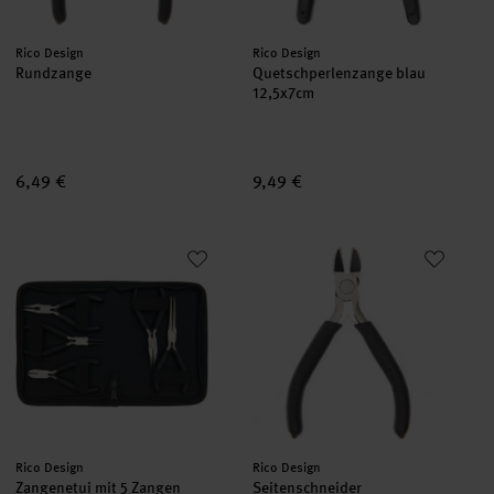
Hersteller:
Hersteller:
Rico Design
Rico Design
Rundzange
Quetschperlenzange blau
12,5x7cm
6,49 €
9,49 €
Zangenetui mit 5 Zangen
Seitenschneider
Hersteller:
Hersteller:
Rico Design
Rico Design
Zangenetui mit 5 Zangen
Seitenschneider