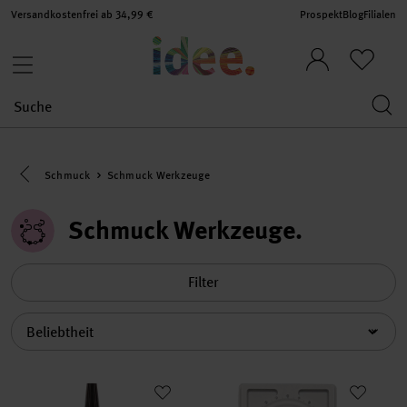
Versandkostenfrei ab 34,99 €
Prospekt
Blog
Filialen
Eine Kategorie zurück navigieren
Schmuck
Schmuck Werkzeuge
Schmuck Werkzeuge
Filter
Sortierung
Schmuckkleber Hasulith 30ml
Perlenbrett