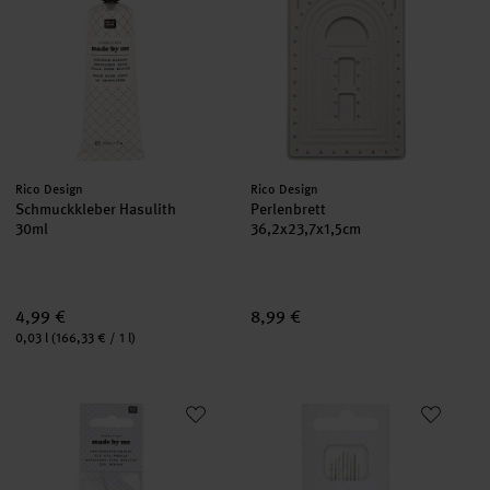
Hersteller:
Hersteller:
Rico Design
Rico Design
Schmuckkleber Hasulith
Perlenbrett
30ml
36,2x23,7x1,5cm
4,99 €
8,99 €
Inhalt:
0,03 l
(166,33 € / 1 l)
Perleaufreihnadel 100mm
Perlenadeln 4 Größen 8 Stück