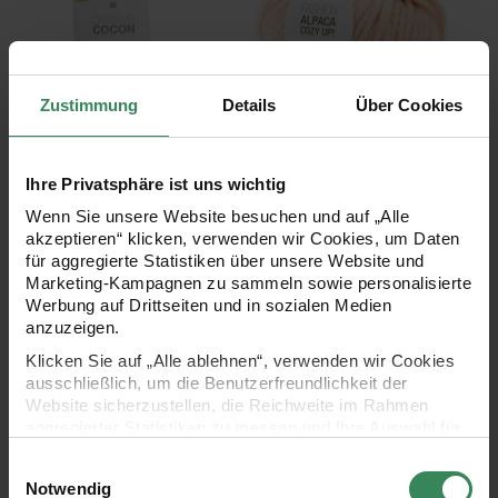
Zustimmung
Details
Über Cookies
Hersteller:
Hersteller:
Rico Design
Rico Design
Creative Cocon
Fashion Alpaca Cozy Up!
Ihre Privatsphäre ist uns wichtig
200g 15,4m
100g 47m
Wenn Sie unsere Website besuchen und auf „Alle
akzeptieren“ klicken, verwenden wir Cookies, um Daten
+ 4
für aggregierte Statistiken über unsere Website und
14,99 €
14,99 €
Marketing-Kampagnen zu sammeln sowie personalisierte
Inhalt:
Inhalt:
0,20 kg
(74,95 € / 1 kg)
0,10 kg
(149,90 € / 1 kg)
Werbung auf Drittseiten und in sozialen Medien
anzuzeigen.
Klicken Sie auf „Alle ablehnen“, verwenden wir Cookies
Creative XXL
Fashion Gigantic Mohair
ausschließlich, um die Benutzerfreundlichkeit der
Website sicherzustellen, die Reichweite im Rahmen
aggregierter Statistiken zu messen und Ihre Auswahl für
zukünftige Besuche zu speichern.
Einwilligungsauswahl
Ihre Einwilligung ist freiwillig und kann jederzeit über den
Notwendig