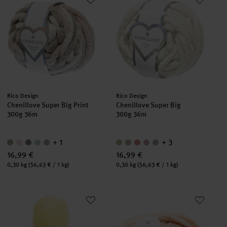
Hersteller:
Hersteller:
Rico Design
Rico Design
Chenillove Super Big Print
Chenillove Super Big
300g 36m
300g 36m
+ 1
+ 3
16,99 €
16,99 €
Inhalt:
Inhalt:
0,30 kg
(56,63 € / 1 kg)
0,30 kg
(56,63 € / 1 kg)
Creative Cocon
Fashion Alpaca Cozy Up!