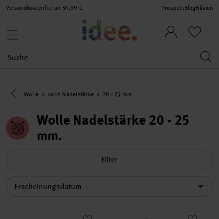
Versandkostenfrei ab 34,99 €
Prospekt
Blog
Filialen
Eine Kategorie zurück navigieren
Wolle
nach Nadelstärke
20 - 25 mm
Wolle Nadelstärke 20 - 25
mm
Filter
Sortierung
Chenillove Super Big Print
Chenillove Super Big