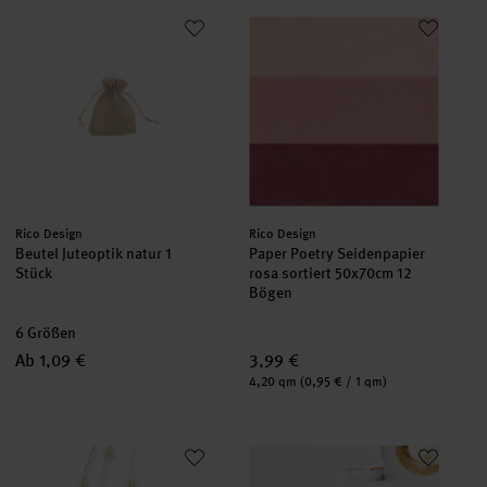
Beutel Juteoptik natur 1 Stück
Paper Poetry Seidenpapier rosa
Hersteller:
Hersteller:
Rico Design
Rico Design
Beutel Juteoptik natur 1
Paper Poetry Seidenpapier
Stück
rosa sortiert 50x70cm 12
Bögen
6 Größen
Ab 1,09 €
3,99 €
Inhalt:
4,20 qm
(0,95 € / 1 qm)
LED Micro-Kette batteriebetrieben warmweiß 45cm
Bastelanleitung Dekoschale aus