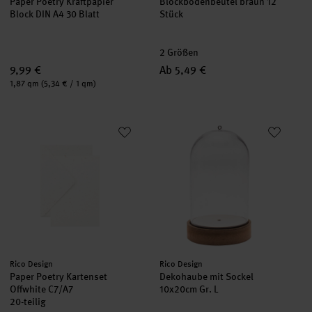
Paper Poetry Kraftpapier
Blockbodenbeutel braun 12
Block DIN A4 30 Blatt
Stück
2 Größen
9,99 €
Ab 5,49 €
Inhalt:
1,87 qm
(5,34 € / 1 qm)
Paper Poetry Kartenset Offwhite C7/A7
Dekohaube mit Sockel 10x20cm 
neu
Hersteller:
Hersteller:
Rico Design
Rico Design
Paper Poetry Kartenset
Dekohaube mit Sockel
Offwhite C7/A7
10x20cm Gr. L
20-teilig