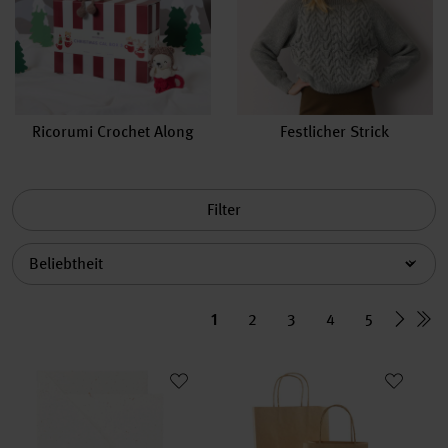
Ricorumi Crochet Along
Festlicher Strick
Filter
Sortierung
1
2
3
4
5
Paper Poetry Kartenset Offwhite B6/B6
Papiertüte natur
neu