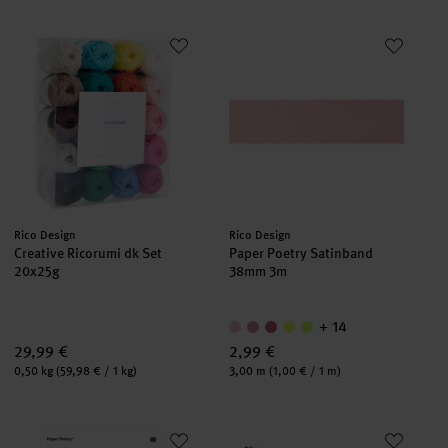
Creative Ricorumi dk Set
Paper Poetry Satinband 38mm
set
Hersteller:
Hersteller:
Rico Design
Rico Design
Creative Ricorumi dk Set
Paper Poetry Satinband
20x25g
38mm 3m
+ 14
29,99 €
2,99 €
Inhalt:
Inhalt:
0,50 kg
(59,98 € / 1 kg)
3,00 m
(1,00 € / 1 m)
Paper Poetry Bastelpapierblock Super Colour A4 160g/m² 30 Bl
Legami löschbarer Gelstift