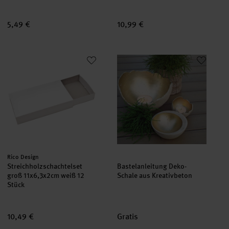
5,49 €
10,99 €
Streichholzschachtelset groß 11x6,3x2cm weiß 12 Stück
Bastelanleitung Deko-Schale au
Hersteller:
Rico Design
Streichholzschachtelset
Bastelanleitung Deko-
groß 11x6,3x2cm weiß 12
Schale aus Kreativbeton
Stück
10,49 €
Gratis