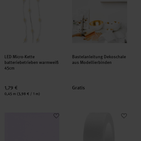
LED Micro-Kette
Bastelanleitung Dekoschale
batteriebetrieben warmweiß
aus Modellierbinden
45cm
1,79 €
Gratis
Inhalt:
0,45 m
(3,98 € / 1 m)
Paper Poetry Seidenpapier 50x70cm 17g/m² 5 Bogen
Paper Poetry Tape Transparent