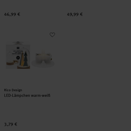
46,99 €
49,99 €
LED-Lämpchen warm-weiß
Hersteller:
Rico Design
LED-Lämpchen warm-weiß
3,79 €