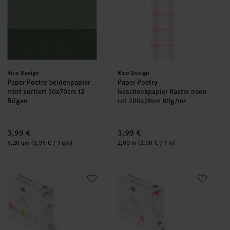
Hersteller:
Hersteller:
Rico Design
Rico Design
Paper Poetry Seidenpapier
Paper Poetry
mint sortiert 50x70cm 12
Geschenkpapier Raster neon
Bögen
rot 200x70cm 80g/m²
3,99 €
3,99 €
Inhalt:
Inhalt:
4,20 qm
(0,95 € / 1 qm)
2,00 m
(2,00 € / 1 m)
Paper Poetry Mini-Sticker Kreise Neon/Silber auf der Rolle
Paper Poetry Mini-Sticker Stern