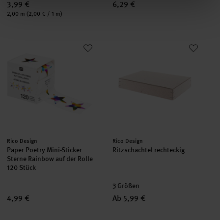
3,99 €
6,29 €
Inhalt:
2,00 m
(2,00 € / 1 m)
Paper Poetry Mini-Sticker Sterne Rainbow auf der Rolle
Ritzschachtel rechteckig
Hersteller:
Hersteller:
Rico Design
Rico Design
Paper Poetry Mini-Sticker
Ritzschachtel rechteckig
Sterne Rainbow auf der Rolle
120 Stück
3 Größen
4,99 €
Ab 5,99 €