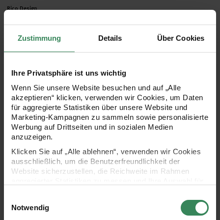
Hersteller:
Rico Design
Paper Poetry Kartenset
Anleitung Aquarell-
Elfenbein C7/A7
Kalendergestaltung
20-teilig
Zustimmung
Details
Über Cookies
5,49 €
Gratis
Ihre Privatsphäre ist uns wichtig
Wenn Sie unsere Website besuchen und auf „Alle
LED-Lichterkette für Dekohaube silber 1,50m 15 Lichter
Paper Poetry Satinband Streif
akzeptieren“ klicken, verwenden wir Cookies, um Daten
für aggregierte Statistiken über unsere Website und
Marketing-Kampagnen zu sammeln sowie personalisierte
Werbung auf Drittseiten und in sozialen Medien
anzuzeigen.
Klicken Sie auf „Alle ablehnen“, verwenden wir Cookies
ausschließlich, um die Benutzerfreundlichkeit der
Website sicherzustellen, die Reichweite im Rahmen
aggregierter Statistiken zu messen und Ihre Auswahl für
zukünftige Besuche zu speichern.
Hersteller:
Hersteller:
Rico Design
Rico Design
Einwilligungsauswahl
LED-Lichterkette für
Paper Poetry Satinband
Ihre Einwilligung ist freiwillig und kann jederzeit über den
Notwendig
Dekohaube silber 1,50m 15
Streifen 16mm 3m
Link „Cookie-Einstellungen“ im Fußbereich der Seite
Lichter