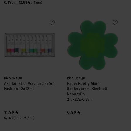
Inhalt:
0,35 qm
(12,83 € / 1 qm)
ART Künstler Acrylfarben-Set Fashion 12x12ml
Paper Poetry Mini-Radiergummi
Hersteller:
Hersteller:
Rico Design
Rico Design
ART Künstler Acrylfarben-Set
Paper Poetry Mini-
Fashion 12x12ml
Radiergummi Kleeblatt
Neongrün
2,5x2,5x0,7cm
11,99 €
0,99 €
Inhalt:
0,14 l
(83,26 € / 1 l)