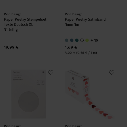
Hersteller:
Hersteller:
Rico Design
Rico Design
Paper Poetry Stempelset
Paper Poetry Satinband
Texte Deutsch XL
3mm 3m
31-teilig
+ 19
19,99 €
1,69 €
Inhalt:
3,00 m
(0,56 € / 1 m)
Paper Poetry Transparentpapierblock 21x29,5cm 12 Blatt
Paper Poetry Mini-Sticker Herze
Hersteller:
Hersteller:
Rico Design
Rico Design