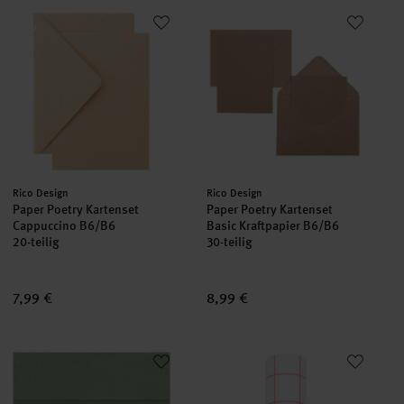
Paper Poetry Kartenset Cappuccino B6/B6
Paper Poetry Kartenset Basic K
neu
Hersteller:
Hersteller:
Rico Design
Rico Design
Paper Poetry Kartenset
Paper Poetry Kartenset
Cappuccino B6/B6
Basic Kraftpapier B6/B6
20-teilig
30-teilig
7,99 €
8,99 €
Paper Poetry Seidenpapier mint sortiert 50x70cm 12 Bögen
Paper Poetry Geschenkpapier 