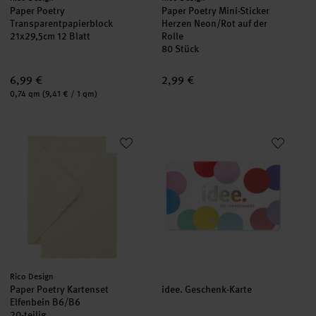
Paper Poetry
Paper Poetry Mini-Sticker
Transparentpapierblock
Herzen Neon/Rot auf der
21x29,5cm 12 Blatt
Rolle
80 Stück
6,99 €
2,99 €
Inhalt:
0,74 qm
(9,41 € / 1 qm)
Paper Poetry Kartenset Elfenbein B6/B6
idee. Geschenk-Karte
neu
Hersteller:
Rico Design
Paper Poetry Kartenset
idee. Geschenk-Karte
Elfenbein B6/B6
20-teilig