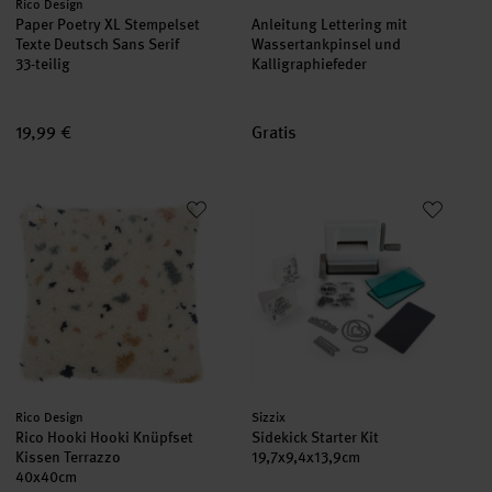
Hersteller:
Rico Design
Paper Poetry XL Stempelset
Anleitung Lettering mit
Texte Deutsch Sans Serif
Wassertankpinsel und
33-teilig
Kalligraphiefeder
19,99 €
Gratis
Rico Hooki Hooki Knüpfset Kissen Terrazzo
Sidekick Starter Kit 19,7x9,4x1
set
Hersteller:
Hersteller:
Rico Design
Sizzix
Rico Hooki Hooki Knüpfset
Sidekick Starter Kit
Kissen Terrazzo
19,7x9,4x13,9cm
40x40cm