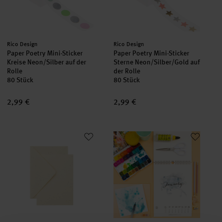
Hersteller:
Hersteller:
Rico Design
Rico Design
Paper Poetry Mini-Sticker
Paper Poetry Mini-Sticker
Kreise Neon/Silber auf der
Sterne Neon/Silber/Gold auf
Rolle
der Rolle
80 Stück
80 Stück
2,99 €
2,99 €
Paper Poetry Kartenset Elfenbein C7/A7
Anleitung Aquarell-Kalenderges
neu