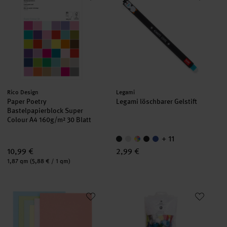
Hersteller:
Hersteller:
Rico Design
Legami
Paper Poetry
Legami löschbarer Gelstift
Bastelpapierblock Super
Colour A4 160g/m² 30 Blatt
+ 11
10,99 €
2,99 €
Inhalt:
1,87 qm
(5,88 € / 1 qm)
Paper Poetry Kartenset Rainbow pastell B6
DIY-Bastelset bunt