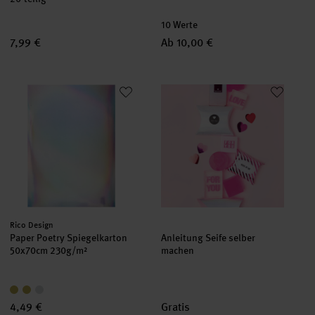
10 Werte
7,99 €
Ab 10,00 €
Paper Poetry Spiegelkarton 50x70cm 230g/m²
Anleitung Seife selber machen
Hersteller:
Rico Design
Paper Poetry Spiegelkarton
Anleitung Seife selber
50x70cm 230g/m²
machen
4,49 €
Gratis