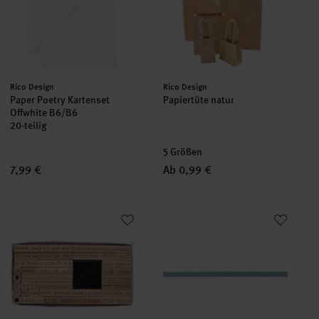
Hersteller:
Hersteller:
Rico Design
Rico Design
Paper Poetry Kartenset
Papiertüte natur
Offwhite B6/B6
20-teilig
5 Größen
7,99 €
Ab 0,99 €
Paper Poetry Stempelset Texte Deutsch XL
Paper Poetry Satinband 3mm 