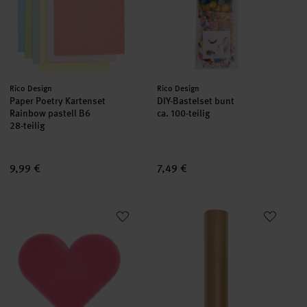
Hersteller:
Hersteller:
Rico Design
Rico Design
Paper Poetry Kartenset
DIY-Bastelset bunt
Rainbow pastell B6
ca. 100-teilig
28-teilig
9,99 €
7,49 €
Paper Poetry Mini-Radiergummi Herz Neonpink
Paper Poetry Packpapier braun