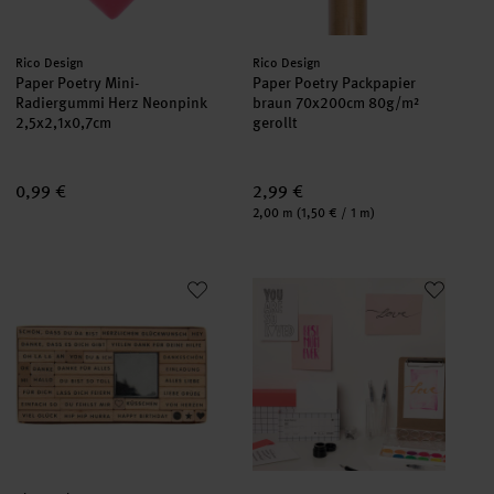
Hersteller:
Hersteller:
Rico Design
Rico Design
Paper Poetry Mini-
Paper Poetry Packpapier
Radiergummi Herz Neonpink
braun 70x200cm 80g/m²
2,5x2,1x0,7cm
gerollt
0,99 €
2,99 €
Inhalt:
2,00 m
(1,50 € / 1 m)
Paper Poetry XL Stempelset Texte Deutsch Sans Serif
Anleitung Lettering mit Wassert