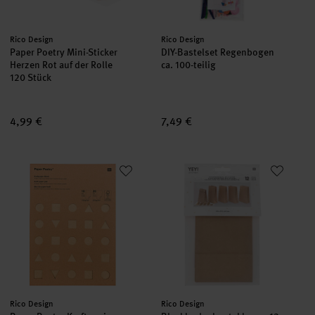
Hersteller:
Hersteller:
Rico Design
Rico Design
Paper Poetry Mini-Sticker
DIY-Bastelset Regenbogen
Herzen Rot auf der Rolle
ca. 100-teilig
120 Stück
4,99 €
7,49 €
Paper Poetry Kraftpapier Block DIN A4 30 Blatt
Blockbodenbeutel braun 12 Stü
Hersteller:
Hersteller:
Rico Design
Rico Design