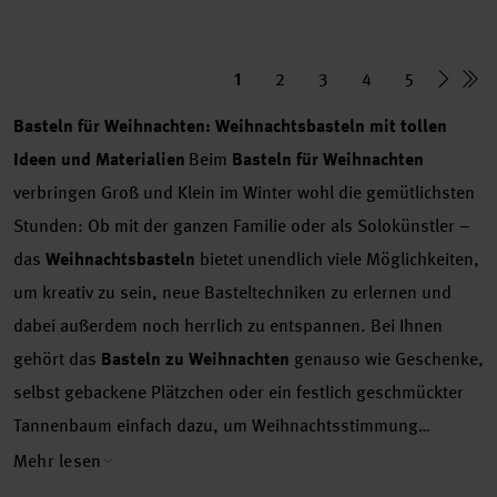
1
2
3
4
5
Basteln für Weihnachten: Weihnachtsbasteln mit tollen
Ideen und Materialien
Beim
Basteln für Weihnachten
verbringen Groß und Klein im Winter wohl die gemütlichsten
Stunden: Ob mit der ganzen Familie oder als Solokünstler –
das
Weihnachtsbasteln
bietet unendlich viele Möglichkeiten,
um kreativ zu sein, neue Basteltechniken zu erlernen und
dabei außerdem noch herrlich zu entspannen. Bei Ihnen
gehört das
Basteln zu Weihnachten
genauso wie Geschenke,
selbst gebackene Plätzchen oder ein festlich geschmückter
Tannenbaum einfach dazu, um Weihnachtsstimmung
aufkommen zu lassen? Dann sollten Sie sich von unseren
Mehr lesen
Bastelideen für Weihnachten
inspirieren lassen und