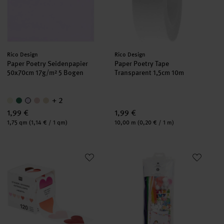
Hersteller:
Hersteller:
Rico Design
Rico Design
Paper Poetry Seidenpapier
Paper Poetry Tape
50x70cm 17g/m² 5 Bogen
Transparent 1,5cm 10m
+ 2
1,99 €
1,99 €
Inhalt:
Inhalt:
1,75 qm
(1,14 € / 1 qm)
10,00 m
(0,20 € / 1 m)
Paper Poetry Mini-Sticker Herzen Rot auf der Rolle
DIY-Bastelset Regenbogen