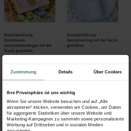
Bastelanleitung
Bastelanleitung
Osterhasen-
Serviettenring mit der Sizzix
Geschenkanhänger mit der
gestalten
Sizzix gestalten
Gratis
Gratis
Zustimmung
Details
Über Cookies
Bastelanleitung Schüttelkarte mit der Sizzix gestalten
Bastelanleitung Weihnachtskarte
Ihre Privatsphäre ist uns wichtig
Wenn Sie unsere Website besuchen und auf „Alle
akzeptieren“ klicken, verwenden wir Cookies, um Daten
für aggregierte Statistiken über unsere Website und
Marketing-Kampagnen zu sammeln sowie personalisierte
Werbung auf Drittseiten und in sozialen Medien
anzuzeigen.