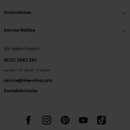
Unternehmen
Service Hotline
Sie haben Fragen?
Telefonnummer
05251 2882 282
von Mo. - Fr. 08:30 - 17:00 Uhr
service@idee-shop.com
Kontaktformular
Facebook
Instagram
Pinterest
YouTube
TikTok