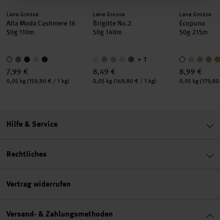
Hersteller:
Hersteller:
Hersteller:
Lana Grossa
Lana Grossa
Lana Grossa
Alta Moda Cashmere 16
Brigitte No.2
Ecopuno
50g 110m
50g 140m
50g 215m
+ 1
7,99 €
8,49 €
8,99 €
Inhalt:
Inhalt:
Inhalt:
0,05 kg
(159,80 € / 1 kg)
0,05 kg
(169,80 € / 1 kg)
0,05 kg
(179,80 
Hilfe & Service
Rechtliches
Vertrag widerrufen
Versand- & Zahlungsmethoden