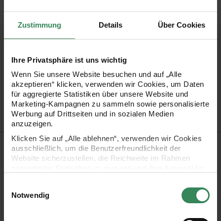
Maschenprobe
22M und 27R = 10x10cm
Nadelstärke in mm
4,5 - 5 mm
Zustimmung
Details
Über Cookies
Verbrauch
Gr. 38/40 = ca. 175g
Pflegehinweise
Ihre Privatsphäre ist uns wichtig
Mehr Informationen zu Pflegehinweisen
Wenn Sie unsere Website besuchen und auf „Alle
Artikel-Nr.
3054296
akzeptieren“ klicken, verwenden wir Cookies, um Daten
für aggregierte Statistiken über unsere Website und
Bestell-Nr.
3602881
Marketing-Kampagnen zu sammeln sowie personalisierte
Werbung auf Drittseiten und in sozialen Medien
anzuzeigen.
Klicken Sie auf „Alle ablehnen“, verwenden wir Cookies
Produktbeschreibung
ausschließlich, um die Benutzerfreundlichkeit der
Website sicherzustellen, die Reichweite im Rahmen
„Silkhair“ von Lana Grossa ist ein feines Lace-Garn, das aus
aggregierter Statistiken zu messen und Ihre Auswahl für
zukünftige Besuche zu speichern.
Superkid-Mohair und Seide besteht.
Einwilligungsauswahl
Ihre Einwilligung ist freiwillig und kann jederzeit über den
Notwendig
Link „Cookie-Einstellungen“ im Fußbereich der Seite
Zusammensetzung: 70% Mohair, 30% Seide
widerrufen werden. Weitere Informationen zu den