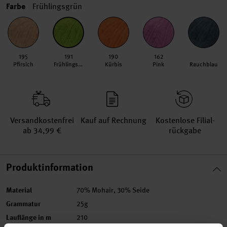
Farbe
Frühlingsgrün
195
191
190
162
Pfirsich
Frühlingsgrün
Kürbis
Pink
Rauchblau
Versand­kosten­frei
Kauf auf Rechnung
Kosten­lose Filial­
ab 34,99 €
rückgabe
Produktinformation
Material
70% Mohair, 30% Seide
Grammatur
25g
Lauflänge in m
210