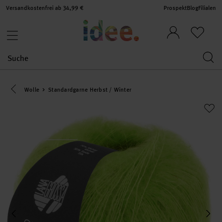
Versandkostenfrei ab 34,99 €
Prospekt
Blog
Filialen
Eine Kategorie zurück navigieren
Wolle
Standardgarne Herbst / Winter