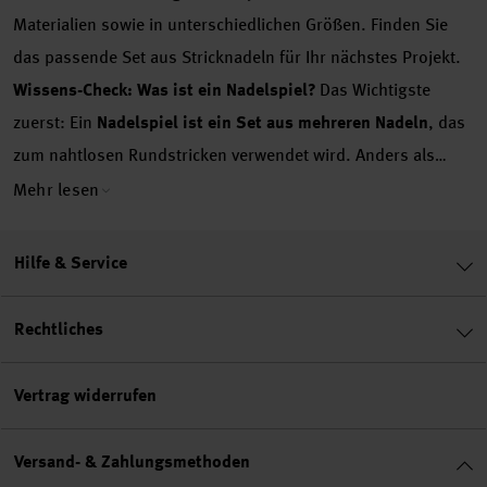
Materialien sowie in unterschiedlichen Größen. Finden Sie
das passende Set aus Stricknadeln für Ihr nächstes Projekt.
Wissens-Check: Was ist ein Nadelspiel?
Das Wichtigste
zuerst: Ein
Nadelspiel ist ein Set aus mehreren Nadeln
, das
zum nahtlosen Rundstricken verwendet wird. Anders als
klassische Stricknadeln, sind die Nadeln eines Nadelspiels an
Mehr lesen
beiden Seiten mit einer Spitze ausgestattet. Außerdem sind
sie nicht miteinander verbunden.
Typischerweise besteht ein
Hilfe & Service
Nadelspiel aus 5 Nadeln
, grundsätzlich kann aber auch mit
nur 4 Nadeln rundgestrickt werden. Dafür werden die
Rechtliches
Maschen auf vier bzw. drei Nadeln verteilt, die fünfte bzw.
vierte Nadel wiederum dient zum Abstricken der Maschen. So
Vertrag widerrufen
können Sie vom Anfang bis zum Ende entspannt Runde für
Runde stricken, ohne dass dabei eine Naht entsteht. Vor
Versand- & Zahlungsmethoden
allem bei Socken, aber auch bei Mützen, Pulloverärmeln,