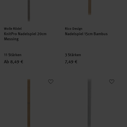
Hersteller:
Hersteller:
Wolle Rödel
Rico Design
KnitPro Nadelspiel 20cm
Nadelspiel 15cm Bambus
Messing
11 Stärken
3 Stärken
Ab 8,49 €
7,49 €
Nadelspiel 20cm Bambus
Nadelspiel 15cm Aluminium