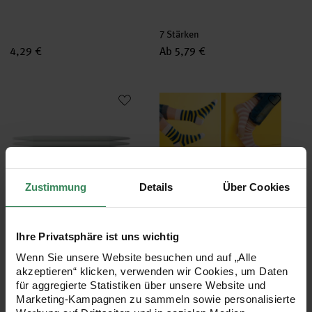
7 Stärken
4,29 €
Ab 5,79 €
Strumpfstricknadel 20cm Aluminium
Strickanleitung Ringelsocken
Zustimmung
Details
Über Cookies
Hersteller:
Wolle Rödel
Ihre Privatsphäre ist uns wichtig
Strumpfstricknadel 20cm
Strickanleitung
Aluminium
Ringelsocken
Wenn Sie unsere Website besuchen und auf „Alle
akzeptieren“ klicken, verwenden wir Cookies, um Daten
für aggregierte Statistiken über unsere Website und
2 Stärken
Marketing-Kampagnen zu sammeln sowie personalisierte