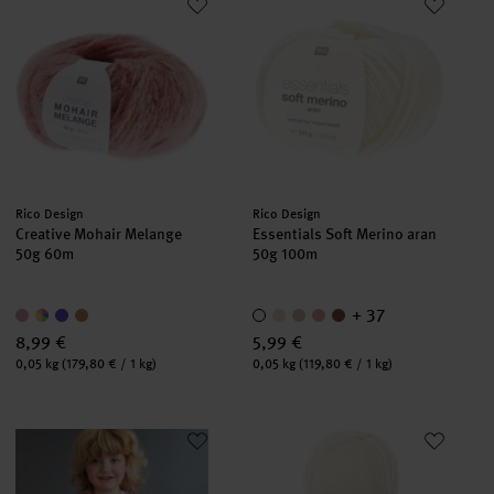
Hersteller:
Hersteller:
Rico Design
Rico Design
Creative Mohair Melange
Essentials Soft Merino aran
50g 60m
50g 100m
+ 37
8,99 €
5,99 €
Inhalt:
Inhalt:
0,05 kg
(179,80 € / 1 kg)
0,05 kg
(119,80 € / 1 kg)
Strickanleitung Kinderpullover aus Soft Merino
Essentials Fine Fine Merino