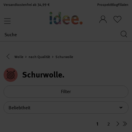
Versandkostenfrei ab 34,99 €
Prospekt
Blog
Filialen
Eine Kategorie zurück navigieren
Wolle
nach Qualität
Schurwolle
Schurwolle
Filter
Sortierung
1
2