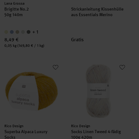
Hersteller:
Lana Grossa
Brigitte No.2
Strickanleitung Kissenhülle
50g 140m
aus Essentials Merino
+ 1
8,49 €
Gratis
Inhalt:
0,05 kg
(169,80 € / 1 kg)
Superba Alpaca Luxury Socks
Socks Linen Tweed 4-fädig
Hersteller:
Hersteller:
Rico Design
Rico Design
Superba Alpaca Luxury
Socks Linen Tweed 4-fädig
Socks
100g 420m