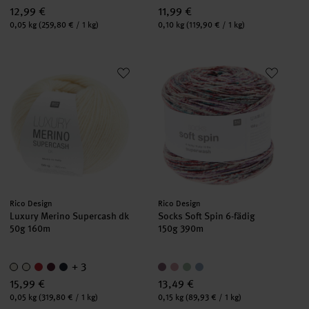
12,99 €
11,99 €
Inhalt:
Inhalt:
0,05 kg
(259,80 € / 1 kg)
0,10 kg
(119,90 € / 1 kg)
Luxury Merino Supercash dk
Socks Soft Spin 6-fädig
Hersteller:
Hersteller:
Rico Design
Rico Design
Luxury Merino Supercash dk
Socks Soft Spin 6-fädig
50g 160m
150g 390m
+ 3
15,99 €
13,49 €
Inhalt:
Inhalt:
0,05 kg
(319,80 € / 1 kg)
0,15 kg
(89,93 € / 1 kg)