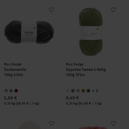
Sockenwolle
Superba Tweed 4-fädig
Hersteller:
Hersteller:
Rico Design
Rico Design
Sockenwolle
Superba Tweed 4-fädig
100g 410m
100g 375m
+ 3
5,99 €
9,49 €
Inhalt:
Inhalt:
0,10 kg
(59,90 € / 1 kg)
0,10 kg
(94,90 € / 1 kg)
Superba Bamboo Uni 4fädig
Ecopuno