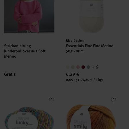
Hersteller:
Rico Design
Strickanleitung
Essentials Fine Fine Merino
Kinderpullover aus Soft
50g 200m
Merino
+ 6
Gratis
6,29 €
Inhalt:
0,05 kg
(125,80 € / 1 kg)
Creative Lucky gelb-grün
Creative Smile