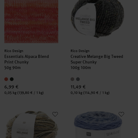
Hersteller:
Hersteller:
Rico Design
Rico Design
Essentials Alpaca Blend
Creative Melange Big Tweed
Print Chunky
Super Chunky
50g 90m
100g 100m
6,99 €
11,49 €
Inhalt:
Inhalt:
0,05 kg
(139,80 € / 1 kg)
0,10 kg
(114,90 € / 1 kg)
Creative Melange aran Wonderball
Socks Super Soft Super Dégradé