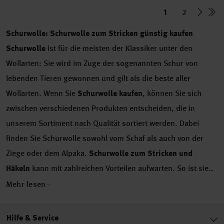
1
2
Schurwolle: Schurwolle zum Stricken günstig kaufen
Schurwolle
ist für die meisten der Klassiker unter den
Wollarten: Sie wird im Zuge der sogenannten Schur von
lebenden Tieren gewonnen und gilt als die beste aller
Wollarten. Wenn Sie
Schurwolle kaufen
, können Sie sich
zwischen verschiedenen Produkten entscheiden, die in
unserem Sortiment
nach Qualität
sortiert werden. Dabei
finden Sie Schurwolle sowohl vom Schaf als auch von der
Ziege oder dem Alpaka.
Schurwolle zum Stricken und
Häkeln
kann mit zahlreichen Vorteilen aufwarten. So ist sie
beispielsweise vielseitig verwendbar und besticht durch ihr
Mehr lesen
besonders angenehmes Hautgefühl. Bestellen Sie deshalb
bei uns
Schurwolle mit besten Eigenschaften
in vielen
Hilfe & Service