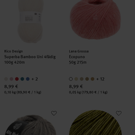
Hersteller:
Hersteller:
Rico Design
Lana Grossa
Superba Bamboo Uni 4fädig
Ecopuno
100g 420m
50g 215m
+ 2
+ 12
8,99 €
8,99 €
Inhalt:
Inhalt:
0,10 kg
(89,90 € / 1 kg)
0,05 kg
(179,80 € / 1 kg)
Alta Moda Cashmere 16
Cool Wool Vintage