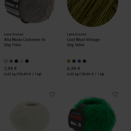
Hersteller:
Hersteller:
Lana Grossa
Lana Grossa
Alta Moda Cashmere 16
Cool Wool Vintage
50g 110m
50g 160m
7,99 €
6,99 €
Inhalt:
Inhalt:
0,05 kg
(159,80 € / 1 kg)
0,05 kg
(139,80 € / 1 kg)
Natural Alpaca Pelo
Brigitte No.3