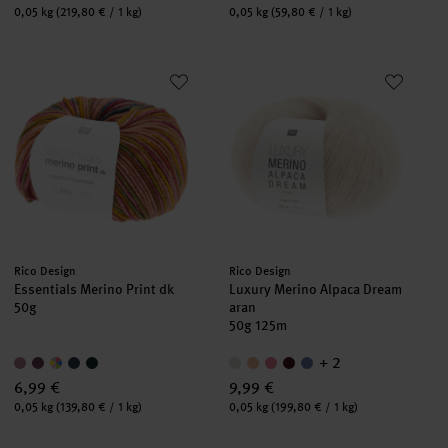
Inhalt:
Inhalt:
0,05 kg
(219,80 € / 1 kg)
0,05 kg
(59,80 € / 1 kg)
Essentials Merino Print dk
Luxury Merino Alpaca Dream ar
Hersteller:
Hersteller:
Rico Design
Rico Design
Essentials Merino Print dk
Luxury Merino Alpaca Dream
50g
aran
50g 125m
+ 2
6,99 €
9,99 €
Inhalt:
Inhalt:
0,05 kg
(139,80 € / 1 kg)
0,05 kg
(199,80 € / 1 kg)