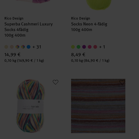
Hersteller:
Hersteller:
Rico Design
Rico Design
Superba Cashmeri Luxury
Socks Neon 4-fädig
Socks 4fädig
100g 400m
100g 400m
+ 31
+ 1
14,99 €
8,49 €
Inhalt:
Inhalt:
0,10 kg
(149,90 € / 1 kg)
0,10 kg
(84,90 € / 1 kg)
Superba Fair Isle 4-fädig
Creative Melange Glitz chunky