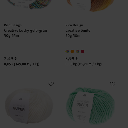
Hersteller:
Hersteller:
Rico Design
Rico Design
Creative Lucky gelb-grün
Creative Smile
50g 65m
50g 50m
2,49 €
5,99 €
Inhalt:
Inhalt:
0,05 kg
(49,80 € / 1 kg)
0,05 kg
(119,80 € / 1 kg)
Essentials Super aran
Essentials Super Chunky