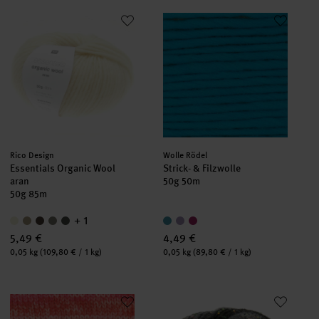
Essentials Organic Wool aran
Strick- & Filzwolle
Hersteller:
Hersteller:
Rico Design
Wolle Rödel
Essentials Organic Wool
Strick- & Filzwolle
aran
50g 50m
50g 85m
+ 1
5,49 €
4,49 €
Inhalt:
Inhalt:
0,05 kg
(109,80 € / 1 kg)
0,05 kg
(89,80 € / 1 kg)
Essentials Alpaca Blend Print Chunky
Creative Melange Big Tweed Su