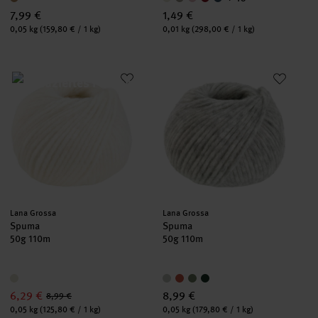
7,99 €
1,49 €
Inhalt:
Inhalt:
0,05 kg
(159,80 € / 1 kg)
0,01 kg
(298,00 € / 1 kg)
Spuma
Spuma
Hersteller:
Hersteller:
Lana Grossa
Lana Grossa
Spuma
Spuma
50g 110m
50g 110m
6,29 €
8,99 €
8,99 €
Inhalt:
Inhalt:
0,05 kg
(125,80 € / 1 kg)
0,05 kg
(179,80 € / 1 kg)