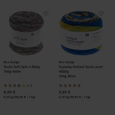
Socks Soft Spin 4-fädig
Superba Hottest Socks ever! 4f
Hersteller:
Hersteller:
Rico Design
Rico Design
Socks Soft Spin 4-fädig
Superba Hottest Socks ever!
100g 400m
4fädig
100g 365m
+ 1
8,99 €
9,99 €
Inhalt:
Inhalt:
0,10 kg
(89,90 € / 1 kg)
0,10 kg
(99,90 € / 1 kg)