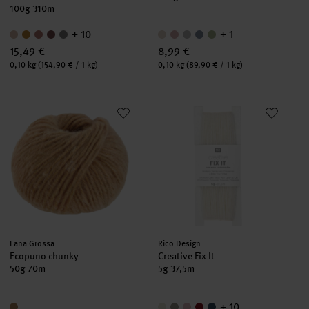
100g 310m
+ 10
+ 1
15,49 €
8,99 €
Inhalt:
Inhalt:
0,10 kg
(154,90 € / 1 kg)
0,10 kg
(89,90 € / 1 kg)
Ecopuno chunky
Creative Fix It
Hersteller:
Hersteller:
Lana Grossa
Rico Design
Ecopuno chunky
Creative Fix It
50g 70m
5g 37,5m
+ 10