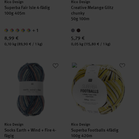
Hersteller:
Hersteller:
Rico Design
Rico Design
Superba Fair Isle 4-fädig
Creative Melange Glitz
100g 405m
chunky
50g 100m
+ 1
8,99 €
5,79 €
Inhalt:
Inhalt:
0,10 kg
(89,90 € / 1 kg)
0,05 kg
(115,80 € / 1 kg)
Socks Earth + Wind + Fire 4-fägig
Superba Footballs 4fädig
Hersteller:
Hersteller:
Rico Design
Rico Design
Socks Earth + Wind + Fire 4-
Superba Footballs 4fädig
fägig
100g 420m