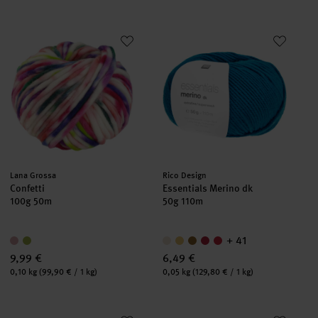
Confetti
Essentials Merino dk
Hersteller:
Hersteller:
Lana Grossa
Rico Design
Confetti
Essentials Merino dk
100g 50m
50g 110m
+ 41
9,99 €
6,49 €
Inhalt:
Inhalt:
0,10 kg
(99,90 € / 1 kg)
0,05 kg
(129,80 € / 1 kg)
Creative Mohair Melange
Essentials Soft Merino aran