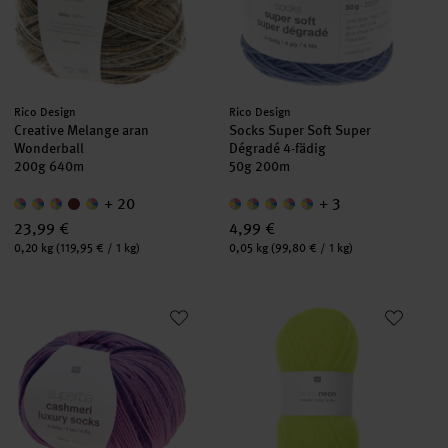
Hersteller:
Hersteller:
Rico Design
Rico Design
Creative Melange aran
Socks Super Soft Super
Wonderball
Dégradé 4-fädig
200g 640m
50g 200m
+ 20
+ 3
23,99 €
4,99 €
Inhalt:
Inhalt:
0,20 kg
(119,95 € / 1 kg)
0,05 kg
(99,80 € / 1 kg)
Superba Cashmeri Luxury Socks 4fädig
Socks Neon 4-fädig