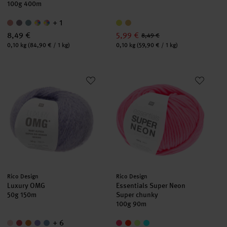
100g 400m
+ 1
8,49 €
5,99 €
8,49 €
Inhalt:
Inhalt:
0,10 kg
(84,90 € / 1 kg)
0,10 kg
(59,90 € / 1 kg)
Luxury OMG
Essentials Super Neon Super c
Hersteller:
Hersteller:
Rico Design
Rico Design
Luxury OMG
Essentials Super Neon
50g 150m
Super chunky
100g 90m
+ 6