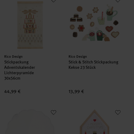
set
set
Hersteller:
Hersteller:
Rico Design
Rico Design
Stickpackung
Stick & Stitch Stickpackung
Adventskalender
Kekse 23 Stück
Lichterpyramide
30x56cm
44,99 €
13,99 €
Platzsets rund Weiß 2 Stück
Stickpackung Engel
set