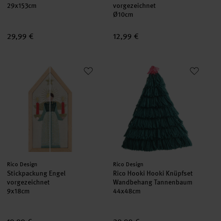
29x153cm
vorgezeichnet
Ø10cm
29,99 €
12,99 €
Stickpackung Engel vorgezeichnet
Rico Hooki Hooki Knüpfset W
set
set
Hersteller:
Hersteller:
Rico Design
Rico Design
Stickpackung Engel
Rico Hooki Hooki Knüpfset
vorgezeichnet
Wandbehang Tannenbaum
9x18cm
44x48cm