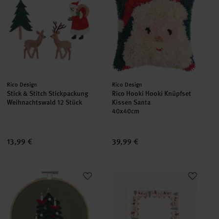
Hersteller:
Hersteller:
Rico Design
Rico Design
Stick & Stitch Stickpackung
Rico Hooki Hooki Knüpfset
Weihnachtswald 12 Stück
Kissen Santa
40x40cm
13,99 €
39,99 €
Stickpackung Weihnachtsbaum vorgezeichnet
Stickpackung Tischdecke Weih
set
set