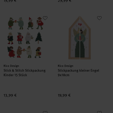
19,99 €
29,99 €
Stick & Stitch Stickpackung Kinder 15 Stück
Stickpackung kleiner Engel
set
set
Hersteller:
Hersteller:
Rico Design
Rico Design
Stick & Stitch Stickpackung
Stickpackung kleiner Engel
Kinder 15 Stück
9x18cm
13,99 €
19,99 €
Stickpackung Adventskalender Lichterpyramide
Stick & Stitch Stickpackung Kek