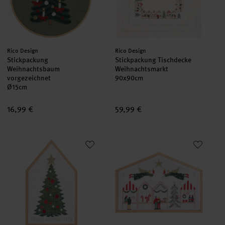
Hersteller:
Hersteller:
Rico Design
Rico Design
Stickpackung
Stickpackung Tischdecke
Weihnachtsbaum
Weihnachtsmarkt
vorgezeichnet
90x90cm
Ø15cm
16,99 €
59,99 €
Stickpackung Weihnachtsbaum
Stickpackung Weihnachtsmarkt
set
set