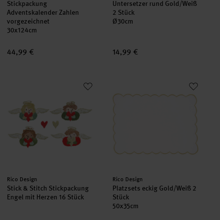
Stickpackung
Untersetzer rund Gold/Weiß
Adventskalender Zahlen
2 Stück
vorgezeichnet
Ø30cm
30x124cm
44,99 €
14,99 €
Stick & Stitch Stickpackung Engel mit Herzen 16 Stück
Platzsets eckig Gold/Weiß 2 Stü
set
Hersteller:
Hersteller:
Rico Design
Rico Design
Stick & Stitch Stickpackung
Platzsets eckig Gold/Weiß 2
Engel mit Herzen 16 Stück
Stück
50x35cm