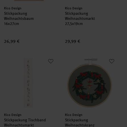
Hersteller:
Hersteller:
Rico Design
Rico Design
Stickpackung
Stickpackung
Weihnachtsbaum
Weihnachtsmarkt
16x27cm
27,5x19cm
26,99 €
29,99 €
Stickpackung Tischband Weihnachtsmarkt
Stickpackung Weihnachtskranz 
set
set
Hersteller:
Hersteller:
Rico Design
Rico Design
Stickpackung Tischband
Stickpackung
Weihnachtsmarkt
Weihnachtskranz