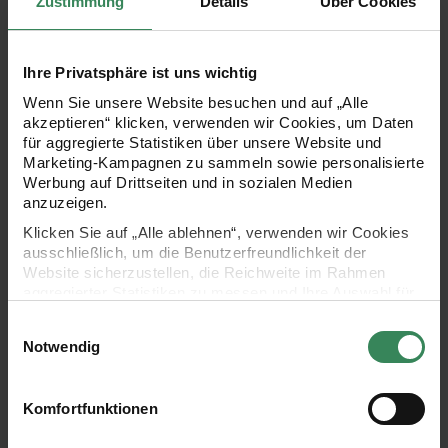
Zustimmung
Details
Über Cookies
Hersteller:
Hersteller:
Rico Design
Rico Design
Stickpackung Platzsets
Punch Needle Packung
Ihre Privatsphäre ist uns wichtig
eckig Tannenzweige 2 Stück
Kissen Santa
30x40cm
26x39cm
Wenn Sie unsere Website besuchen und auf „Alle
akzeptieren“ klicken, verwenden wir Cookies, um Daten
für aggregierte Statistiken über unsere Website und
19,99 €
59,99 €
Marketing-Kampagnen zu sammeln sowie personalisierte
Werbung auf Drittseiten und in sozialen Medien
anzuzeigen.
Platzsets oval Gold/Weiß 2 Stück
Stick & Stitch Stickpackung We
Klicken Sie auf „Alle ablehnen“, verwenden wir Cookies
set
ausschließlich, um die Benutzerfreundlichkeit der
Website sicherzustellen, die Reichweite im Rahmen
aggregierter Statistiken zu messen und Ihre Auswahl für
zukünftige Besuche zu speichern.
Einwilligungsauswahl
Ihre Einwilligung ist freiwillig und kann jederzeit über den
Notwendig
Link „Cookie-Einstellungen“ im Fußbereich der Seite
widerrufen werden. Weitere Informationen zu den
verwendeten Technologien und den Empfängern der
Komfortfunktionen
Hersteller:
Hersteller:
Rico Design
Rico Design
Daten finden Sie in unserer Datenschutzerklärung.
Platzsets oval Gold/Weiß 2
Stick & Stitch Stickpackung