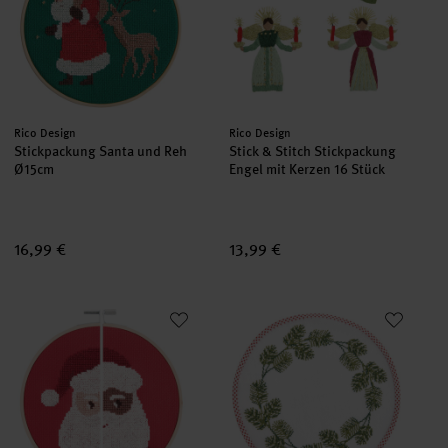
Hersteller:
Hersteller:
Rico Design
Rico Design
Stickpackung Santa und Reh
Stick & Stitch Stickpackung
Ø15cm
Engel mit Kerzen 16 Stück
16,99 €
13,99 €
Stickpackung Portrait Santa
Stickpackung Platzsets rund Ta
set
set