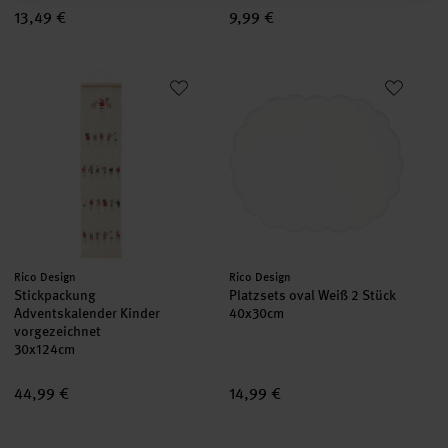
13,49 €
9,99 €
Stickpackung Adventskalender Kinder vorgezeichnet
Platzsets oval Weiß 2 Stück
set
Hersteller:
Hersteller:
Rico Design
Rico Design
Stickpackung
Platzsets oval Weiß 2 Stück
Adventskalender Kinder
40x30cm
vorgezeichnet
30x124cm
44,99 €
14,99 €