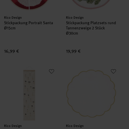
Hersteller:
Hersteller:
Rico Design
Rico Design
Stickpackung Portrait Santa
Stickpackung Platzsets rund
Ø15cm
Tannenzweige 2 Stück
Ø30cm
16,99 €
19,99 €
Stickpackung Adventskalender Zahlen vorgezeichnet
Untersetzer rund Gold/Weiß 2 S
set
Hersteller:
Hersteller:
Rico Design
Rico Design