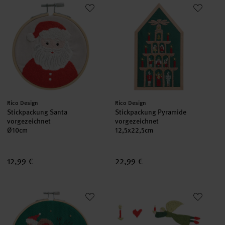
Stickpackung Santa vorgezeichnet
Stickpackung Pyramide vorgeze
set
set
Hersteller:
Hersteller:
Rico Design
Rico Design
Stickpackung Santa
Stickpackung Pyramide
vorgezeichnet
vorgezeichnet
Ø10cm
12,5x22,5cm
12,99 €
22,99 €
Stickpackung Santa und Reh
Stick & Stitch Stickpackung Eng
set
set