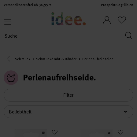
Versandkostenfrei ab 34,99 €
Prospekt
Blog
Filialen
Eine Kategorie zurück navigieren
Schmuck
Schmuckdraht & Bänder
Perlenaufreihseide
Perlenaufreihseide
Filter
Sortierung
Perlenaufreihseide mit Nadel weiß 0,5mm 2m
Perlenaufreihseide mit Nadel 