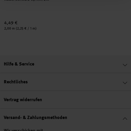
4,49 €
Inhalt:
2,00 m
(2,25 € / 1 m)
Hilfe & Service
Rechtliches
Vertrag widerrufen
Versand- & Zahlungsmethoden
Wir verschicken mit