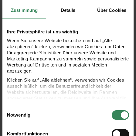
Zustimmung
Details
Über Cookies
Hersteller:
Hersteller:
Rico Design
Rico Design
Perlenaufreihseide mit
Perlenaufreihseide mit
Nadel schwarz 0,5mm 2m
Nadel weiß 0,6mm 2m
Ihre Privatsphäre ist uns wichtig
Wenn Sie unsere Website besuchen und auf „Alle
akzeptieren“ klicken, verwenden wir Cookies, um Daten
für aggregierte Statistiken über unsere Website und
4,49 €
4,49 €
Marketing-Kampagnen zu sammeln sowie personalisierte
Inhalt:
Inhalt:
2,00 m
(2,25 € / 1 m)
2,00 m
(2,25 € / 1 m)
Werbung auf Drittseiten und in sozialen Medien
anzuzeigen.
Perlenaufreihseide mit Nadel weiß 0,7mm 2m
Perlenaufreihseide mit Nadel 
Klicken Sie auf „Alle ablehnen“, verwenden wir Cookies
ausschließlich, um die Benutzerfreundlichkeit der
Website sicherzustellen, die Reichweite im Rahmen
aggregierter Statistiken zu messen und Ihre Auswahl für
zukünftige Besuche zu speichern.
Einwilligungsauswahl
Ihre Einwilligung ist freiwillig und kann jederzeit über den
Notwendig
Link „Cookie-Einstellungen“ im Fußbereich der Seite
widerrufen werden. Weitere Informationen zu den
verwendeten Technologien und den Empfängern der
Komfortfunktionen