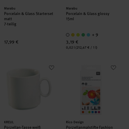
Hersteller:
Hersteller:
Marabu
Marabu
Porcelain & Glass Starterset
Porcelain & Glass glossy
matt
15ml
7-teilig
+ 9
17,99 €
3,19 €
Inhalt:
0,02 l
(212,67 € / 1 l)
Porzellan-Tasse weiß
Porzellanmalstifte Fashion 6er 
Hersteller:
Hersteller:
KREUL
Rico Design
Porzellan-Tasse weiß
Porzellanmalstifte Fashion