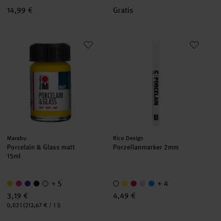
14,99 €
Gratis
Porcelain & Glass matt
Porzellanmarker 2mm
Hersteller:
Hersteller:
Marabu
Rico Design
Porcelain & Glass matt
Porzellanmarker 2mm
15ml
+ 5
+ 4
3,19 €
4,49 €
Inhalt:
0,02 l
(212,67 € / 1 l)