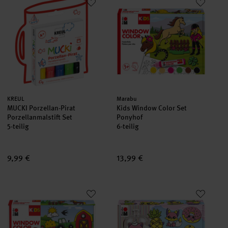
neu
Hersteller:
Hersteller:
KREUL
Marabu
MUCKI Porzellan-Pirat
Kids Window Color Set
Porzellanmalstift Set
Ponyhof
5-teilig
6-teilig
9,99 €
13,99 €
Kids Window Color Set Bauernhof
Window Color Set Sweeties
neu