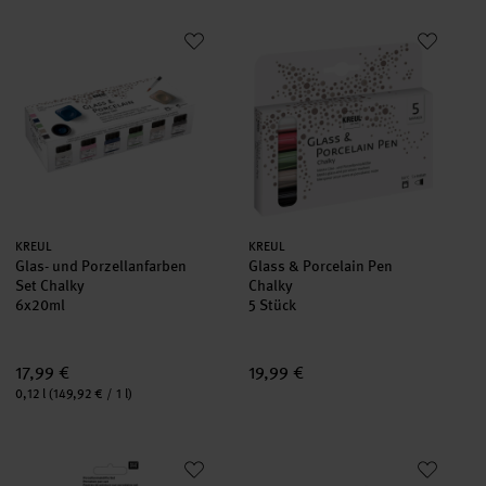
Glas- und Porzellanfarben Set Chalky
Glass & Porcelain Pen Chalky
Hersteller:
Hersteller:
KREUL
KREUL
Glas- und Porzellanfarben
Glass & Porcelain Pen
Set Chalky
Chalky
6x20ml
5 Stück
17,99 €
19,99 €
Inhalt:
0,12 l
(149,92 € / 1 l)
Porzellanmalstifte gold und silber
4200/6 S porcelain brushpen w