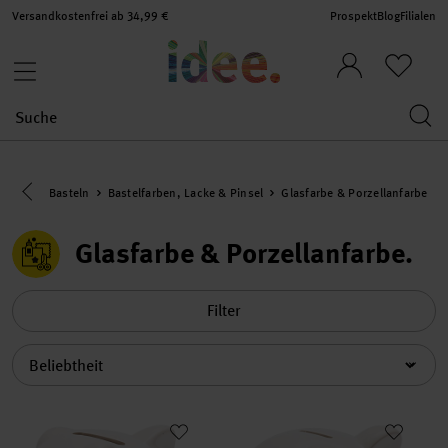
Versandkostenfrei ab 34,99 €
Prospekt
Blog
Filialen
Eine Kategorie zurück navigieren
Basteln
Bastelfarben, Lacke & Pinsel
Glasfarbe & Porzellanfarbe
Glasfarbe & Porzellanfarbe
Filter
Sortierung
Sparschwein zum Bemalen weiß 10x8,5cm
Sparschwein zum Bemalen weiß