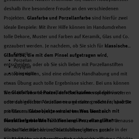
deshalb ihre besondere Freude an den verschiedenen
Projekten.
Glasfarbe und Porzellanfarbe
sind hierfür zwei
ideale Bespiele: Mit ihrer Hilfe können im Handumdrehen
tolle Dekore, Muster und Farben auf Keramik, Glas und Co.
gezaubert werden. Je nachdem, ob Sie sich für
klassische
Keramik
Glasfarbe, die mit dem
Pinsel
aufgetragen wird
,
Porzellan
entscheiden, oder ob Sie sich lieber mit Porzellanstiften
Acrylglas
austoben wollen, sind eine einfache Handhabung und mit
Spiegelglas
etwas Übung auch tolle Ergebnisse sicher. Bei uns können
Sie
Glasfarbe und Porzellanfarbe kaufen
und dabei von
Wenn Sie Teller bemalen, den Badezimmerspiegel verzieren
unterschiedlichen Variationen und einer großen Farbpalette
oder das geerbte Porzellan neu gestalten möchten, sind Sie
profitieren.
Glasobjekte verzieren: Was lässt sich mit
mit Glasmalfarbe entsprechend bestens beraten.
Glasfarbe gestalten?
Ob Wassergläser, eine gläserne
Porzellanfarbe: Wie funktionieren Prozellanstifte?
Genauso
Obstschale oder kleine Salatschüsselchen – gerade in der
wie bei
Textilfarben und Textilstiften
, gibt es auch
Küche finden wir normalerweise zahlreiche gläserne Objekte