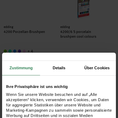
Hersteller:
Hersteller:
edding
edding
4200 Porzellan-Brushpen
4200/6 S porcelain
brushpen cool colours
+ 4
2,49 €
12,99 €
Zustimmung
Details
Über Cookies
4200/6 S porcelain brushpen family colours
Glas- und Porzellanfarben Set 
Ihre Privatsphäre ist uns wichtig
Wenn Sie unsere Website besuchen und auf „Alle
akzeptieren“ klicken, verwenden wir Cookies, um Daten
für aggregierte Statistiken über unsere Website und
Marketing-Kampagnen zu sammeln sowie personalisierte
Werbung auf Drittseiten und in sozialen Medien