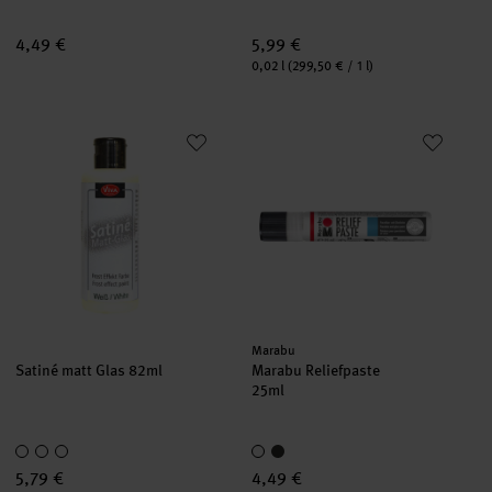
4,49 €
5,99 €
Inhalt:
0,02 l
(299,50 € / 1 l)
Satiné matt Glas 82ml
Marabu Reliefpaste
Hersteller:
Marabu
Satiné matt Glas 82ml
Marabu Reliefpaste
25ml
5,79 €
4,49 €