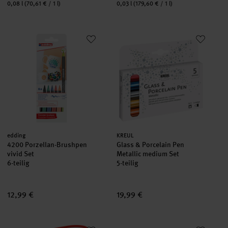
Inhalt:
Inhalt:
0,08 l
(70,61 € / 1 l)
0,03 l
(179,60 € / 1 l)
4200 Porzellan-Brushpen vivid Set
Glass & Porcelain Pen Metallic
Hersteller:
Hersteller:
edding
KREUL
4200 Porzellan-Brushpen
Glass & Porcelain Pen
vivid Set
Metallic medium Set
6-teilig
5-teilig
12,99 €
19,99 €
MUCKI Porzellan-Pirat Porzellanmalstift Set
Kids Window Color Set Ponyhof