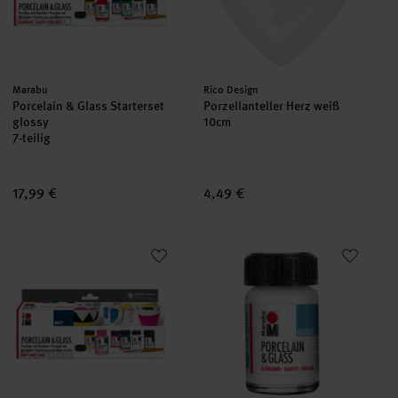
Hersteller:
Hersteller:
Marabu
Rico Design
Porcelain & Glass Starterset
Porzellanteller Herz weiß
glossy
10cm
7-teilig
17,99 €
4,49 €
Porcelain & Glass Starterset matt
Porcelain & Glass glossy