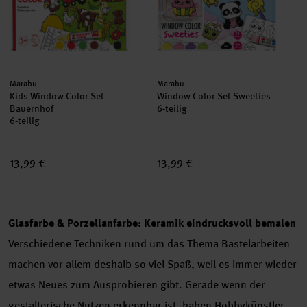
Hersteller:
Hersteller:
Marabu
Marabu
Kids Window Color Set
Window Color Set Sweeties
Bauernhof
6-teilig
6-teilig
13,99 €
13,99 €
Glasfarbe & Porzellanfarbe: Keramik eindrucksvoll bemalen
Verschiedene Techniken rund um das Thema Bastelarbeiten
machen vor allem deshalb so viel Spaß, weil es immer wieder
etwas Neues zum Ausprobieren gibt. Gerade wenn der
gestalterische Nutzen erkennbar ist, haben Hobbykünstler