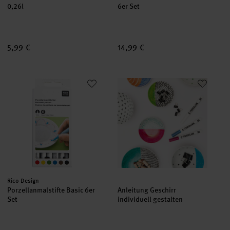
0,26l
6er Set
5,99 €
14,99 €
Porzellanmalstifte Basic 6er Set
Anleitung Geschirr individuell g
Hersteller:
Rico Design
Porzellanmalstifte Basic 6er
Anleitung Geschirr
Set
individuell gestalten