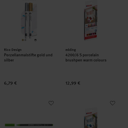
Hersteller:
Hersteller:
Rico Design
edding
Porzellanmalstifte gold und
4200/6 S porcelain
silber
brushpen warm colours
6,79 €
12,99 €
4200 Porzellan-Brushpen
4200/6 S porcelain brushpen co