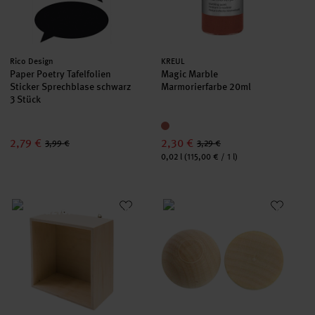
Hersteller:
Hersteller:
Rico Design
KREUL
Paper Poetry Tafelfolien
Magic Marble
Sticker Sprechblase schwarz
Marmorierfarbe 20ml
3 Stück
2,79 €
2,30 €
3,99 €
3,29 €
Inhalt:
0,02 l
(115,00 € / 1 l)
Holzbox quadratisch
Halbkugel