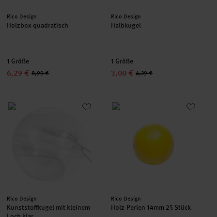
Hersteller:
Hersteller:
Rico Design
Rico Design
Holzbox quadratisch
Halbkugel
1 Größe
1 Größe
6,29 €
3,00 €
8,99 €
4,29 €
Kunststoffkugel mit kleinem Loch klar
Holz-Perlen 14mm 25 Stück
Hersteller:
Hersteller:
Rico Design
Rico Design
Kunststoffkugel mit kleinem
Holz-Perlen 14mm 25 Stück
Loch klar