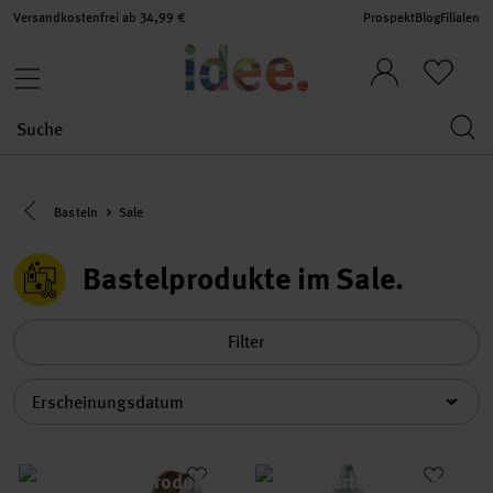
Versandkostenfrei ab 34,99 €
Prospekt
Blog
Filialen
Eine Kategorie zurück navigieren
Basteln
Sale
Bastelprodukte im Sale
Filter
Sortierung
Kordel 2mm 10m
Perlenmaker Pen