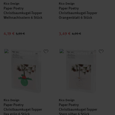
Hersteller:
Hersteller:
Rico Design
Rico Design
Paper Poetry
Paper Poetry
Christbaumkugel-Topper
Christbaumkugel-Topper
Weihnachtsstern 6 Stück
Orangenblatt 6 Stück
4,19 €
3,49 €
5,99 €
4,99 €
Paper Poetry Christbaumkugel-Topper Ilex grün 6 Stück
Paper Poetry Christbaumkugel-T
Hersteller:
Hersteller:
Rico Design
Rico Design
Paper Poetry
Paper Poetry
Christbaumkugel-Topper
Christbaumkugel-Topper
Ilex grün 6 Stück
Stern silber 6 Stück