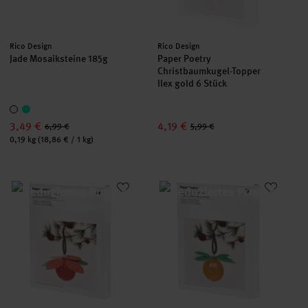
Hersteller:
Hersteller:
Rico Design
Rico Design
Jade Mosaiksteine 185g
Paper Poetry
Christbaumkugel-Topper
Ilex gold 6 Stück
3,49 €
4,19 €
6,99 €
5,99 €
Inhalt:
0,19 kg
(18,86 € / 1 kg)
Paper Poetry Christbaumkugel-Topper Weihnachtsstern 6 Stüc
Paper Poetry Christbaumkugel-