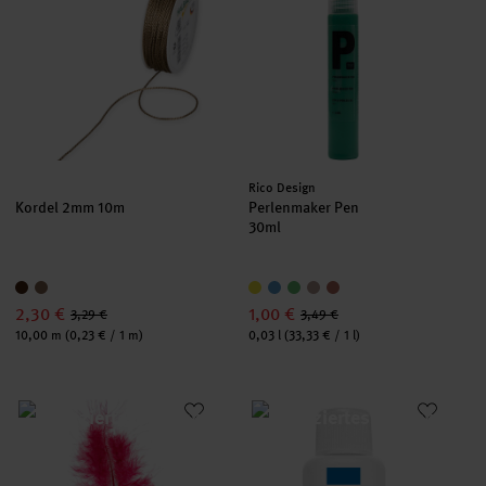
Hersteller:
Rico Design
Kordel 2mm 10m
Perlenmaker Pen
30ml
2,30 €
1,00 €
3,29 €
3,49 €
Inhalt:
Inhalt:
10,00 m
(0,23 € / 1 m)
0,03 l
(33,33 € / 1 l)
Softfeder 10 Stück
Gießharz-Farbe 20ml