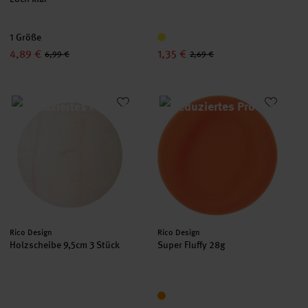
1 Größe
4,89 €
1,35 €
6,99 €
2,69 €
Holzscheibe 9,5cm 3 Stück
Super Fluffy 28g
Hersteller:
Hersteller:
Rico Design
Rico Design
Holzscheibe 9,5cm 3 Stück
Super Fluffy 28g