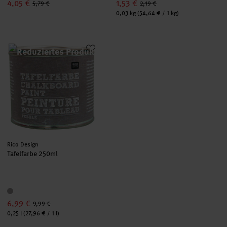
4,05 €
1,53 €
5,79 €
2,19 €
Inhalt:
0,03 kg
(54,64 € / 1 kg)
Tafelfarbe 250ml
Hersteller:
Rico Design
Tafelfarbe 250ml
6,99 €
9,99 €
Inhalt:
0,25 l
(27,96 € / 1 l)