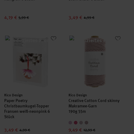
4,19 €
3,49 €
5,99 €
4,99 €
Paper Poetry Christbaumkugel-Topper Fransen weiß-neonpink 
Creative Cotton Cord skinny M
Hersteller:
Hersteller:
Rico Design
Rico Design
Paper Poetry
Creative Cotton Cord skinny
Christbaumkugel-Topper
Makramee-Garn
Fransen weiß-neonpink 6
190g 55m
Stück
3,49 €
9,49 €
4,99 €
12,99 €