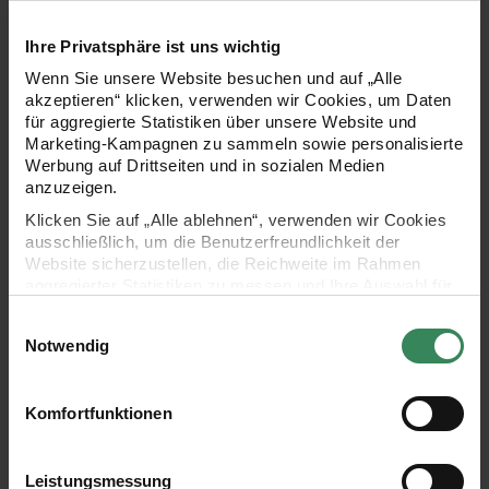
Ihre Privatsphäre ist uns wichtig
Wenn Sie unsere Website besuchen und auf „Alle
akzeptieren“ klicken, verwenden wir Cookies, um Daten
für aggregierte Statistiken über unsere Website und
Marketing-Kampagnen zu sammeln sowie personalisierte
Werbung auf Drittseiten und in sozialen Medien
anzuzeigen.
Hersteller:
Hersteller:
Rico Design
Rico Design
Klicken Sie auf „Alle ablehnen“, verwenden wir Cookies
Creative Cotton Cord
Paper Patch Papier Nostalgic
ausschließlich, um die Benutzerfreundlichkeit der
Makramee-Garn
Christmas schwarz 30x42cm
Website sicherzustellen, die Reichweite im Rahmen
130g 25m
aggregierter Statistiken zu messen und Ihre Auswahl für
zukünftige Besuche zu speichern.
+ 8
Einwilligungsauswahl
7,99 €
1,24 €
10,99 €
2,49 €
Ihre Einwilligung ist freiwillig und kann jederzeit über den
Notwendig
Inhalt:
Inhalt:
25,00 m
(0,32 € / 1 m)
0,13 qm
(9,84 € / 1 qm)
Link „Cookie-Einstellungen“ im Fußbereich der Seite
widerrufen werden. Weitere Informationen zu den
verwendeten Technologien und den Empfängern der
Komfortfunktionen
Polystyrol Ei 3,5 cm 12 Stück
Paper Patch Papier Schrift Jol
Daten finden Sie in unserer Datenschutzerklärung.
Impressum
Datenschutz
Vertrag widerrufen
Leistungsmessung