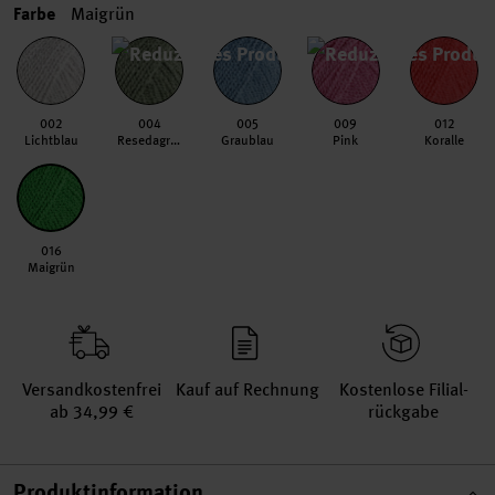
Farbe
Maigrün
002
004
005
009
012
Lichtblau
Resedagrün
Graublau
Pink
Koralle
016
Maigrün
Versand­kosten­frei
Kauf auf Rechnung
Kosten­lose Filial­
ab 34,99 €
rückgabe
Produktinformation