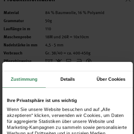
Material
84 % Baumwolle, 16 % Polyamid
Grammatur
50g
Lauflänge in m
110
Maschenprobe
18M und 26R = 10x10cm
Nadelstärke in mm
4,5 - 5 mm
Verbrauch
Gr. 38/40 = ca. 400-450g
Pflegehinweise
Mehr Informationen zu Pflegehinweisen
Zustimmung
Details
Über Cookies
Artikel-Nr.
3054295
Bestell-Nr.
3603116
Ihre Privatsphäre ist uns wichtig
Wenn Sie unsere Website besuchen und auf „Alle
akzeptieren“ klicken, verwenden wir Cookies, um Daten
Produktbeschreibung
für aggregierte Statistiken über unsere Website und
Marketing-Kampagnen zu sammeln sowie personalisierte
Werbung auf Drittseiten und in sozialen Medien