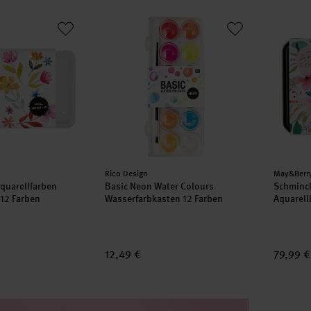
 Aquarellfarben Earthy Colours 12 Farben
Basic Neon Water Colours Wasserfarbkaste
Schminc
Hersteller:
Herstell
Rico Design
May&Berr
Aquarellfarben
Basic Neon Water Colours
Schminc
 12 Farben
Wasserfarbkasten 12 Farben
Aquarell
12,49 €
79,99 €
ART Kün