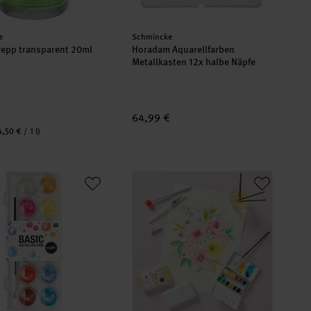
er:
Hersteller:
e
Schmincke
epp transparent 20ml
Horadam Aquarellfarben
Metallkasten 12x halbe Näpfe
64,99 €
,50 € / 1 l)
earl Water Colours Wasserfarbkasten 12 Farben
Anleitung Aquarellblumen malen