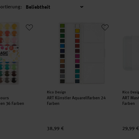
ortierung:
Sortierung
Colours Wasserfarbkasten 36 Farben
ART Künstler Aquarellfarben 24 Farben
ART Mas
Hersteller:
Herstell
Rico Design
Rico Desi
lours
ART Künstler Aquarellfarben 24
ART Mast
en 36 Farben
Farben
Farben
38,99 €
29,99 €