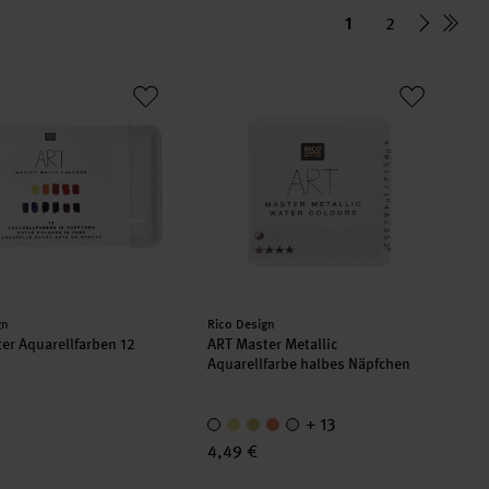
1
2
ter Aquarellfarben 12 Farben
ART Master Metallic Aquarellfarbe ha
er:
Hersteller:
gn
Rico Design
er Aquarellfarben 12
ART Master Metallic
Aquarellfarbe halbes Näpfchen
+ 13
4,49 €