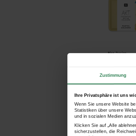
Hersteller:
Rico Design
ART Essential 
Pastel Colours
Zustimmung
28,99 €
Ihre Privatsphäre ist uns wi
Wenn Sie unsere Website bes
Statistiken über unsere Web
ART Master Me
und in sozialen Medien anzu
Klicken Sie auf „Alle ablehn
sicherzustellen, die Reichwe