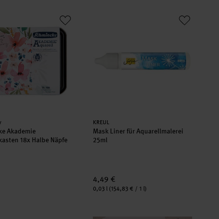
n 12 Farben
ke Akademie Aquarellkasten 18x Halbe Näpfe
Mask Liner für Aquarellmalerei 25ml
er:
Hersteller:
y
KREUL
ke Akademie
Mask Liner für Aquarellmalerei
kasten 18x Halbe Näpfe
25ml
4,49 €
Inhalt:
0,03 l
(154,83 € / 1 l)
stler Aquarellfarben 36 Farben
Anleitung Urban Watercoloring mit M