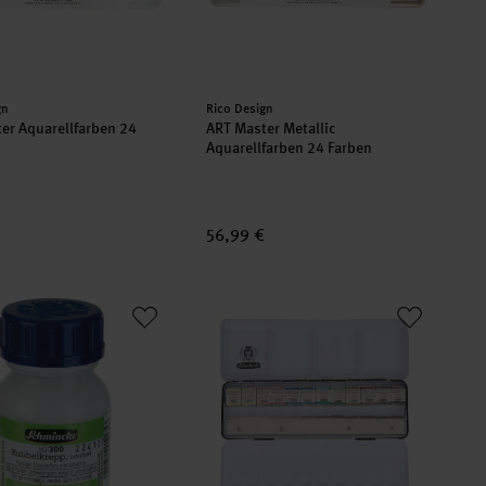
er:
Hersteller:
gn
Rico Design
er Aquarellfarben 24
ART Master Metallic
Aquarellfarben 24 Farben
56,99 €
repp transparent 20ml
Horadam Aquarellfarben Metallkasten