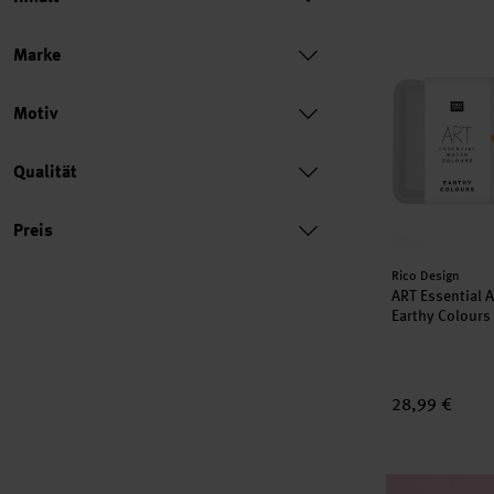
ART Essential
Marke
Motiv
Qualität
Preis
Preis
Hersteller:
Rico Design
ART Essential 
Earthy Colours
28,99 €