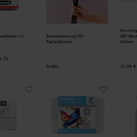
Herstell
Rico Desi
ellfarbe 1/2
Bastelanleitung DIY-
ART Mast
Papierblumen
Farben
+ 70
Gratis
51,99 €
 Aquarellfarbe halbes Näpfchen
Aquarell Set intensive Farben 12 Näpfchen
Rubbelk