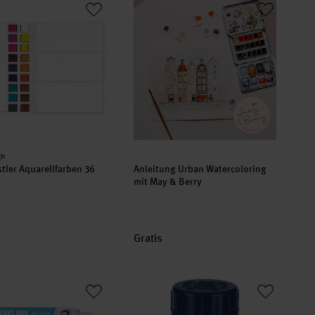
er:
gn
tler Aquarellfarben 36
Anleitung Urban Watercoloring
mit May & Berry
Gratis
urs 12 Farben
l Set mit Pinsel 12 Näpfchen
Rubbelkrepp eingefärbt 20ml