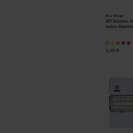
Hersteller:
Rico Design
ART Künstler A
halbes Näpfch
3,29 €
Akadamie Aqu