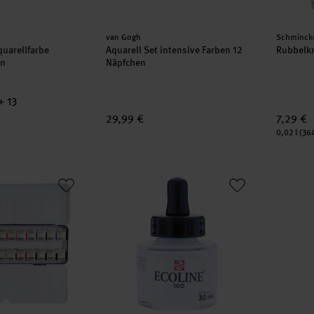
Hersteller:
Herstell
van Gogh
Schminck
quarellfarbe
Aquarell Set intensive Farben 12
Rubbelkr
en
Näpfchen
+ 13
29,99 €
7,29 €
Inhalt:
0,02 l
(364
arellfarben Metallkasten 24x Halbe Näpfe
Flüssige Wasserfarbe 30ml
Basic P