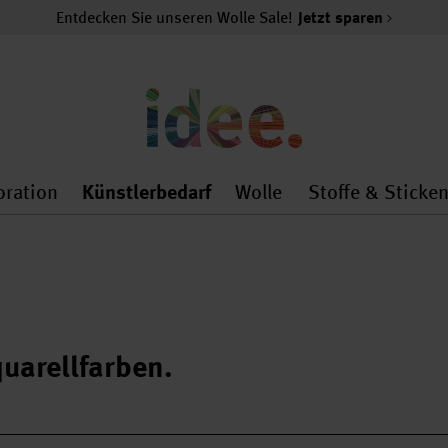
Entdecken Sie unseren Wolle Sale!
Jetzt sparen
oration
Künstlerbedarf
Wolle
Stoffe & Sticke
nMenu
al.openMenu
 general.openMenu
Dekoration general.openMenu
Künstlerbedarf general.
Wolle general.o
uarellfarben