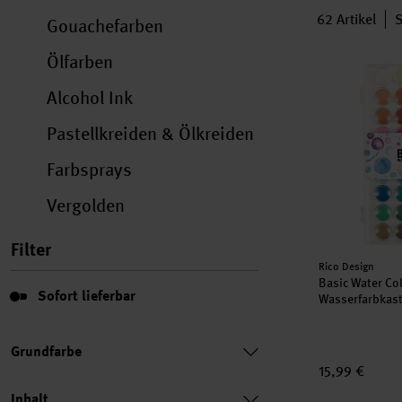
62
Artikel
S
Gouachefarben
Ölfarben
Basic Water 
Alcohol Ink
Pastellkreiden & Ölkreiden
Farbsprays
Vergolden
Filter
Hersteller:
Rico Design
Basic Water Co
Sofort lieferbar
Sofort lieferbar
Wasserfarbkast
Grundfarbe
15,99 €
Inhalt