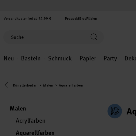
Versandkostenfrei ab 34,99 €
Prospekt
Blog
Filialen
Neu
Basteln
Schmuck
Papier
Party
Dek
Neu general.openMenu
Basteln general.openMenu
Schmuck general.ope
Papier gener
Party
Eine Kategorie zurück navigieren
Künstlerbedarf
Malen
Aquarellfarben
Malen
Aq
Acrylfarben
Aquarellfarben