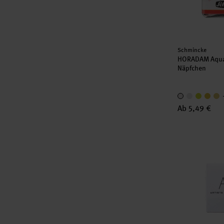
Hersteller:
Schmincke
HORADAM Aquar
Näpfchen
Ab 5,49 €
ART Künstler