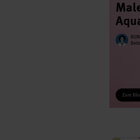
Male
Aqua
KUN
Beit
Zum Blo
ART Essential