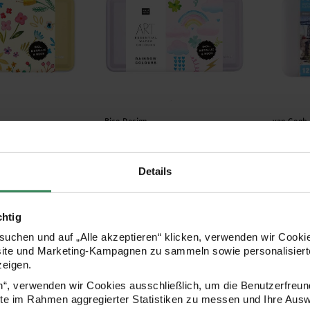
Hersteller:
Herstell
Rico Design
van Gogh
Aquarellfarben
ART Essential Aquarellfarben
Aquarell 
 12 Farben
Rainbow Colours 12 Farben
Näpfche
Basic Co
Details
28,99 €
24,99 
chtig
uchen und auf „Alle akzeptieren“ klicken, verwenden wir Cookie
site und Marketing-Kampagnen zu sammeln sowie personalisierte
tallic Aquarellfarben 12 Farben
Basic Water Colours Wasserfarbkasten 12 
Akademi
zeigen.
en“, verwenden wir Cookies ausschließlich, um die Benutzerfreun
ite im Rahmen aggregierter Statistiken zu messen und Ihre Aus