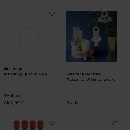
Metallring Quadrat weiß
Anleitung moderne Makramee-
Hersteller:
Rico Design
Metallring Quadrat weiß
Anleitung moderne
Makramee- Weihnachtsdeko
5 Größen
Ab 2,99 €
Gratis
Makramee Perlen Holz Regenbogenfarben 17x22mm 24 Stück
Metallring Quadrat anthrazit