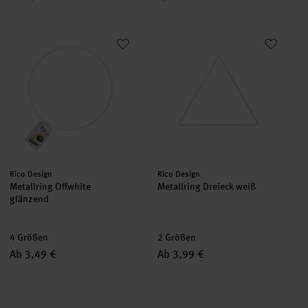
Metallring Offwhite glänzend
Metallring Dreieck weiß
Hersteller:
Hersteller:
Rico Design
Rico Design
Metallring Offwhite
Metallring Dreieck weiß
glänzend
4 Größen
2 Größen
Ab 3,49 €
Ab 3,99 €