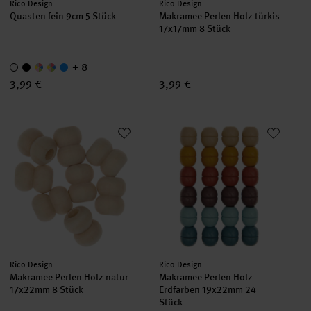
Hersteller:
Hersteller:
Rico Design
Rico Design
Quasten fein 9cm 5 Stück
Makramee Perlen Holz türkis
17x17mm 8 Stück
+ 8
3,99 €
3,99 €
Makramee Perlen Holz natur 17x22mm 8 Stück
Makramee Perlen Holz Erdfarb
Hersteller:
Hersteller:
Rico Design
Rico Design
Makramee Perlen Holz natur
Makramee Perlen Holz
17x22mm 8 Stück
Erdfarben 19x22mm 24
Stück