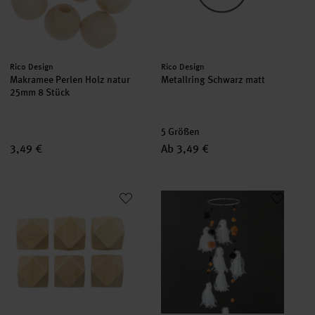
Hersteller:
Hersteller:
Rico Design
Rico Design
Makramee Perlen Holz natur
Metallring Schwarz matt
25mm 8 Stück
5 Größen
3,49 €
Ab 3,49 €
Holzperlen Diamant 2x2x2cm 6 Stück
Bastelanleitung Gespenstermo