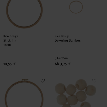
Hersteller:
Hersteller:
Rico Design
Rico Design
Stickring
Dekoring Bambus
18cm
5 Größen
10,99 €
Ab 3,79 €
Stickring 21,5cm
Makramee Perlen Holz natur 2