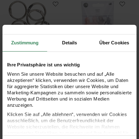
Metallring zum Öffnen 18mm 10 Stück
Quasten 9cm 4 Stück
Zustimmung
Details
Über Cookies
Hersteller:
Hersteller:
Rico Design
Rico Design
Ihre Privatsphäre ist uns wichtig
Metallring zum Öffnen 18mm
Quasten 9cm 4 Stück
10 Stück
Wenn Sie unsere Website besuchen und auf „Alle
akzeptieren“ klicken, verwenden wir Cookies, um Daten
für aggregierte Statistiken über unsere Website und
Marketing-Kampagnen zu sammeln sowie personalisierte
5,49 €
3,99 €
Werbung auf Drittseiten und in sozialen Medien
anzuzeigen.
Klicken Sie auf „Alle ablehnen“, verwenden wir Cookies
Makramee Perlen Holz natur 30x30mm 4 Stück
Anleitung dekorative Makramee
ausschließlich, um die Benutzerfreundlichkeit der
Website sicherzustellen, die Reichweite im Rahmen
aggregierter Statistiken zu messen und Ihre Auswahl für