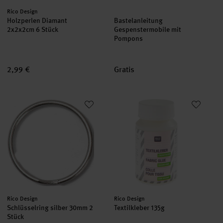
Hersteller:
Rico Design
Holzperlen Diamant
Bastelanleitung
2x2x2cm 6 Stück
Gespenstermobile mit
Pompons
2,99 €
Gratis
Schlüsselring silber 30mm 2 Stück
Textilkleber 135g
Hersteller:
Hersteller:
Rico Design
Rico Design
Schlüsselring silber 30mm 2
Textilkleber 135g
Stück