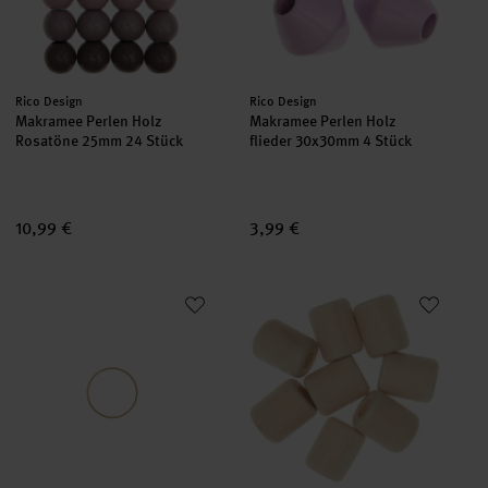
Hersteller:
Hersteller:
Rico Design
Rico Design
Makramee Perlen Holz
Makramee Perlen Holz
Rosatöne 25mm 24 Stück
flieder 30x30mm 4 Stück
10,99 €
3,99 €
Metallring Gold
Makramee Perlen Holz natur 2