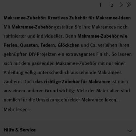
1
2
Makramee-Zubehör: Kreatives Zubehör für Makramee-Ideen
Mit
Makramee-Zubehör
gestalten Sie Ihre Makramees noch
raffinierter und individueller. Denn
Makramee-Zubehör wie
Perlen, Quasten, Federn, Glöckchen
und Co. verleihen Ihren
geknüpften DIY-Projekten ein extravagantes Finish. So lassen
sich mit dem passenden Makramee-Zubehör mit nur einer
Anleitung völlig unterschiedlich aussehende Makramees
zaubern. Doch
das richtige Zubehör für Makramee
ist noch
aus einem anderen Grund wichtig: Viele der Materialien sind
nämlich für die Umsetzung einzelner Makramee-Ideen
essenziell und werden für die Fertigung der
Mehr lesen
Knüpfkunstwerke zwingend benötigt. Umso besser, dass wir
für Sie eine
große Auswahl an Makramee-Zubehör
Hilfe & Service