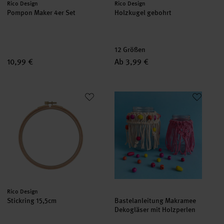
Hersteller:
Hersteller:
Rico Design
Rico Design
Pompon Maker 4er Set
Holzkugel gebohrt
12 Größen
10,99 €
Ab 3,99 €
Stickring 15,5cm
Bastelanleitung Makramee Deko
Hersteller:
Rico Design
Stickring 15,5cm
Bastelanleitung Makramee
Dekogläser mit Holzperlen