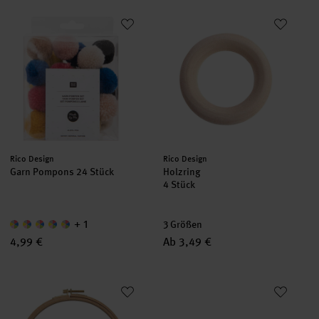
Garn Pompons 24 Stück
Holzring
Hersteller:
Hersteller:
Rico Design
Rico Design
Garn Pompons 24 Stück
Holzring
4 Stück
+ 1
3 Größen
4,99 €
Ab 3,49 €
Stickring
Dekoring Bambus