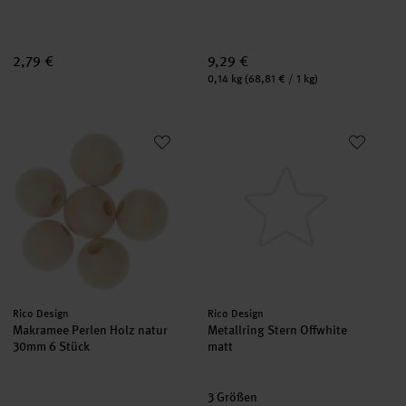
2,79 €
9,29 €
Inhalt:
0,14 kg
(68,81 € / 1 kg)
Makramee Perlen Holz natur 30mm 6 Stück
Metallring Stern Offwhite matt
Hersteller:
Hersteller:
Rico Design
Rico Design
Makramee Perlen Holz natur
Metallring Stern Offwhite
30mm 6 Stück
matt
3 Größen