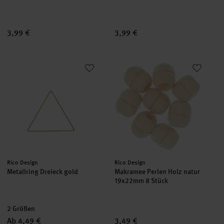
3,99 €
3,99 €
Metallring Dreieck gold
Makramee Perlen Holz natur 1
Hersteller:
Hersteller:
Rico Design
Rico Design
Metallring Dreieck gold
Makramee Perlen Holz natur
19x22mm 8 Stück
2 Größen
Ab 4,49 €
3,49 €