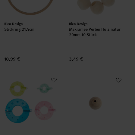
Hersteller:
Hersteller:
Rico Design
Rico Design
Stickring 21,5cm
Makramee Perlen Holz natur
20mm 10 Stück
10,99 €
3,49 €
Pompon Maker 4er Set
Holzkugel gebohrt