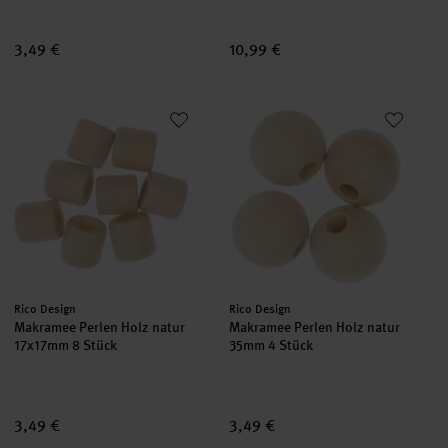
3,49 €
10,99 €
Makramee Perlen Holz natur 17x17mm 8 Stück
Makramee Perlen Holz natur 3
Hersteller:
Hersteller:
Rico Design
Rico Design
Makramee Perlen Holz natur
Makramee Perlen Holz natur
17x17mm 8 Stück
35mm 4 Stück
3,49 €
3,49 €