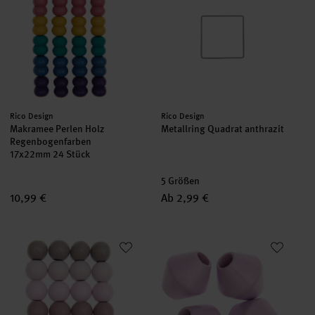
Hersteller:
Hersteller:
Rico Design
Rico Design
Makramee Perlen Holz
Metallring Quadrat anthrazit
Regenbogenfarben
17x22mm 24 Stück
5 Größen
10,99 €
Ab 2,99 €
Makramee Perlen Holz Rosatöne 25mm 24 Stück
Makramee Perlen Holz flieder 