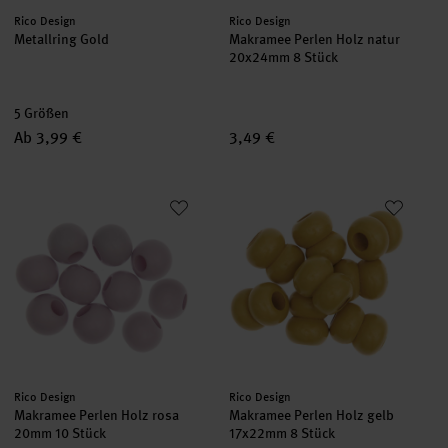
Hersteller:
Hersteller:
Rico Design
Rico Design
Metallring Gold
Makramee Perlen Holz natur
20x24mm 8 Stück
5 Größen
Ab 3,99 €
3,49 €
Makramee Perlen Holz rosa 20mm 10 Stück
Makramee Perlen Holz gelb 17
Hersteller:
Hersteller:
Rico Design
Rico Design
Makramee Perlen Holz rosa
Makramee Perlen Holz gelb
20mm 10 Stück
17x22mm 8 Stück