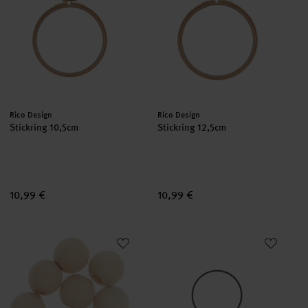
Hersteller:
Hersteller:
Rico Design
Rico Design
Stickring 10,5cm
Stickring 12,5cm
10,99 €
10,99 €
Makramee Perlen Holz natur 25mm 8 Stück
Metallring Schwarz matt