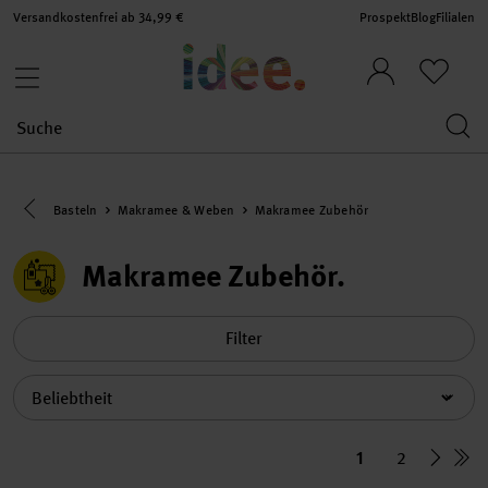
Versandkostenfrei ab 34,99 €
Prospekt
Blog
Filialen
Eine Kategorie zurück navigieren
Basteln
Makramee & Weben
Makramee Zubehör
Makramee Zubehör
Filter
Sortierung
1
2