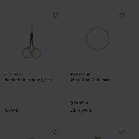
Handarbeitsschere 9,5cm
Metallring Gold matt
Hersteller:
Hersteller:
Rico Design
Rico Design
Handarbeitsschere 9,5cm
Metallring Gold matt
5 Größen
6,79 €
Ab 3,99 €
Stickring 10,5cm
Stickring 12,5cm