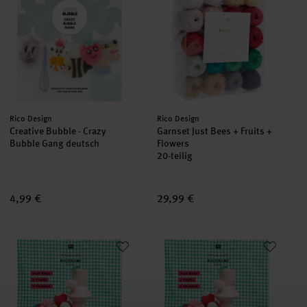
Hersteller:
Hersteller:
Rico Design
Rico Design
Creative Bubble - Crazy
Garnset Just Bees + Fruits +
Bubble Gang deutsch
Flowers
20-teilig
4,99 €
29,99 €
Ricorumi Just Bees + Fruits + Flowers englisch
Ricorumi Just Bees + Fruits + F