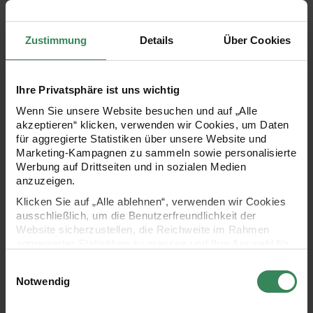
Zustimmung
Details
Über Cookies
Hersteller:
Hersteller:
Rico Design
Rico Design
Ricorumi Just Bees + Fruits +
Ricorumi Just Bees + Fruits +
Ihre Privatsphäre ist uns wichtig
Flowers englisch
Flowers niederländisch
Wenn Sie unsere Website besuchen und auf „Alle
akzeptieren“ klicken, verwenden wir Cookies, um Daten
für aggregierte Statistiken über unsere Website und
3,99 €
3,99 €
Marketing-Kampagnen zu sammeln sowie personalisierte
Werbung auf Drittseiten und in sozialen Medien
anzuzeigen.
Ricorumi Just Bees + Fruits + Flowers deutsch
Ricorumi Just Bees + Fruits + F
Klicken Sie auf „Alle ablehnen“, verwenden wir Cookies
ausschließlich, um die Benutzerfreundlichkeit der
Website sicherzustellen, die Reichweite im Rahmen
aggregierter Statistiken zu messen und Ihre Auswahl für
zukünftige Besuche zu speichern.
Einwilligungsauswahl
Ihre Einwilligung ist freiwillig und kann jederzeit über den
Notwendig
Link „Cookie-Einstellungen“ im Fußbereich der Seite
widerrufen werden. Weitere Informationen zu den