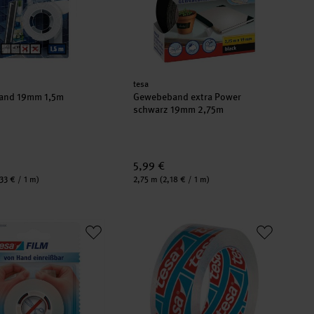
er:
Hersteller:
tesa
and 19mm 1,5m
Gewebeband extra Power
schwarz 19mm 2,75m
5,99 €
Inhalt:
33 € / 1 m)
2,75 m
(2,18 € / 1 m)
lm® Blister von Hand reißbar transparen 19mm 25m
tesa film® klar mit Abroller 15mm