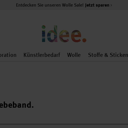
Entdecken Sie unseren Wolle Sale!
Jetzt sparen
oration
Künstlerbedarf
Wolle
Stoffe & Sticke
nMenu
al.openMenu
 general.openMenu
Dekoration general.openMenu
Künstlerbedarf general.
Wolle general.o
lebeband