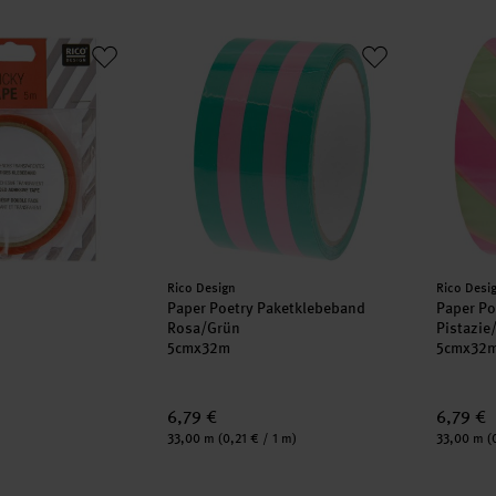
5m
Paper Poetry Paketklebeband Rosa/Grün
Paper P
Hersteller:
Herstell
Rico Design
Rico Desi
Paper Poetry Paketklebeband
Paper Po
Rosa/Grün
Pistazi
5cmx32m
5cmx32
6,79 €
6,79 €
Inhalt:
Inhalt:
33,00 m
(0,21 € / 1 m)
33,00 m
(