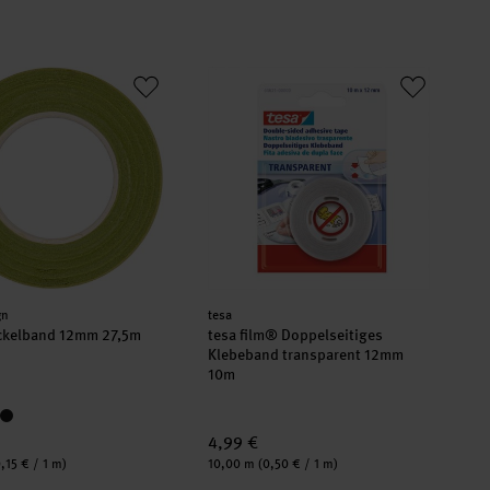
norange
ickelband 12mm 27,5m
tesa film® Doppelseitiges Klebeban
er:
Hersteller:
gn
tesa
ckelband 12mm 27,5m
tesa film® Doppelseitiges
Klebeband transparent 12mm
10m
4,99 €
Inhalt:
0,15 € / 1 m)
10,00 m
(0,50 € / 1 m)