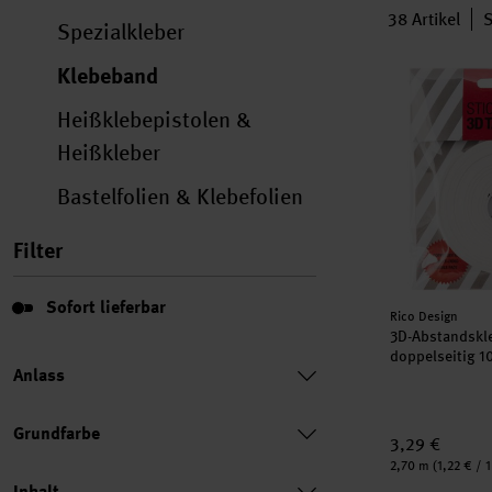
38
Artikel
S
Spezialkleber
3D-Abstandsk
Klebeband
Heißklebepistolen &
Heißkleber
Bastelfolien & Klebefolien
Filter
Sofort lieferbar
Sofort lieferbar
Hersteller:
Rico Design
3D-Abstandskl
doppelseitig 
Anlass
Grundfarbe
3,29 €
Inhalt:
2,70 m
(1,22 € / 
Inhalt