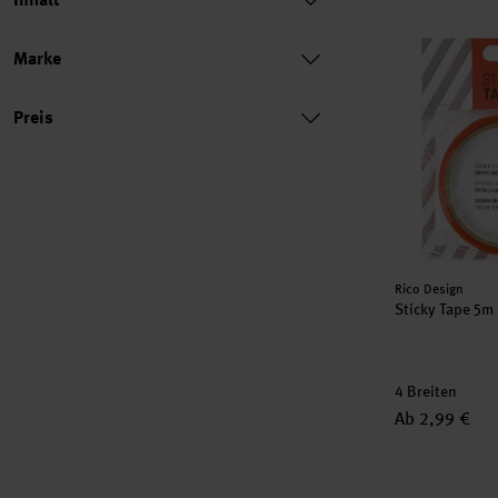
Sticky Tape 
Marke
Preis
Preis
Hersteller:
Rico Design
Sticky Tape 5m
4 Breiten
Ab 2,99 €