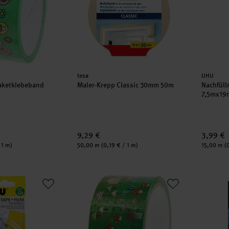
Hersteller:
Herstell
tesa
UHU
aketklebeband
Maler-Krepp Classic 30mm 50m
Nachfüllr
7,5mx19
9,29 €
3,99 €
Inhalt:
Inhalt:
 1 m)
50,00 m
(0,19 € / 1 m)
15,00 m
(
 Klebeband transparent 19mm
Paper Poetry Paketklebeband Shrooom Ga
Doppel