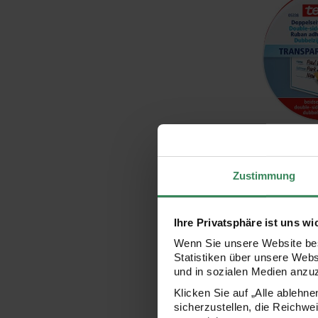
Hersteller:
tesa
Doppelseitige
10m
Zustimmung
Ihre Privatsphäre ist uns wi
10,99 €
Inhalt:
10,00 m
(1,10 € /
Wenn Sie unsere Website bes
Statistiken über unsere Web
und in sozialen Medien anzu
Bastelband d
Klicken Sie auf „Alle ablehn
sicherzustellen, die Reichwe