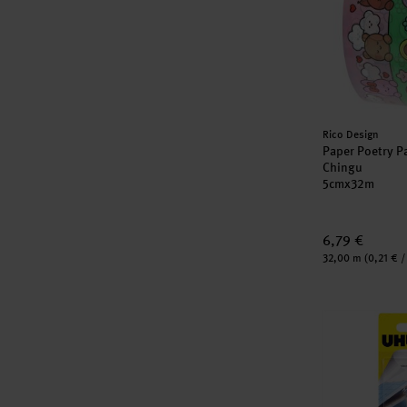
Hersteller:
Rico Design
Paper Poetry P
Chingu
5cmx32m
6,79 €
Inhalt:
32,00 m
(0,21 € /
Abroller mit