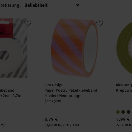
ortierung:
Sortierung
lebeband doppelseitig 10x2mm 2,7m
Paper Poetry Paketklebeband Flieder/ Neo
Kreppw
Hersteller:
Herstell
Rico Design
Rico Desi
ebeband
Paper Poetry Paketklebeband
Kreppwi
10x2mm 2,7m
Flieder/ Neonorange
5cmx32m
6,79 €
3,99 €
Inhalt:
Inhalt:
1 m)
33,00 m
(0,21 € / 1 m)
27,50 m
(