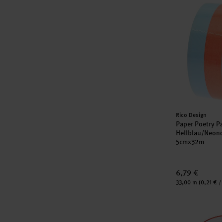
Paper Poetry
Hersteller:
Rico Design
Paper Poetry P
Hellblau/Neon
5cmx32m
6,79 €
Inhalt:
33,00 m
(0,21 € /
Doppelseitig