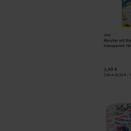
Hersteller:
UHU
Abroller mit K
transparent 1
3,99 €
Inhalt:
7,50 m
(0,53 € / 
tesapack® kr