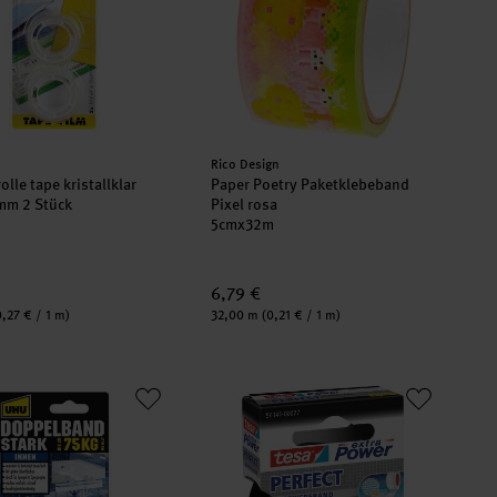
er:
Hersteller:
Rico Design
olle tape kristallklar
Paper Poetry Paketklebeband
mm 2 Stück
Pixel rosa
5cmx32m
6,79 €
Inhalt:
0,27 € / 1 m)
32,00 m
(0,21 € / 1 m)
mes
band 19mm 1,5m
Gewebeband extra Power schwarz 1