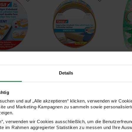
Hersteller:
Herstell
tesa
Rico Desi
s Klebeband 15mm
Klebeband universal
Paper Po
doppelseitig 50mm 10m
Pixel gr
Details
5cmx32
chtig
7,99 €
6,79 €
Inhalt:
Inhalt:
 1 m)
10,00 m
(0,80 € / 1 m)
32,00 m
(
uchen und auf „Alle akzeptieren“ klicken, verwenden wir Cookie
site und Marketing-Kampagnen zu sammeln sowie personalisierte
zeigen.
oppelseitig 38mm 2,75m
Dry & Clean Roller permanent 6,5mm
Nopi M
en“, verwenden wir Cookies ausschließlich, um die Benutzerfreun
ite im Rahmen aggregierter Statistiken zu messen und Ihre Aus