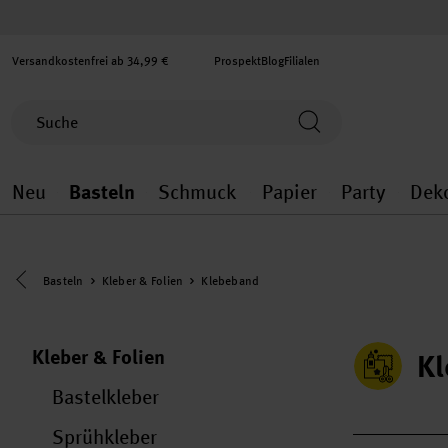
Versandkostenfrei ab 34,99 €
Prospekt
Blog
Filialen
Neu
Basteln
Schmuck
Papier
Party
Dek
Neu general.openMenu
Basteln general.openMenu
Schmuck general.ope
Papier gener
Party
Eine Kategorie zurück navigieren
Basteln
Kleber & Folien
Klebeband
Kleber & Folien
K
Bastelkleber
Sprühkleber