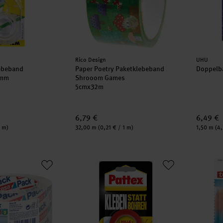
Hersteller:
Herstell
Rico Design
UHU
lebeband
Paper Poetry Paketklebeband
Doppelb
9mm
Shrooom Games
5cmx32m
6,79 €
6,49 €
Inhalt:
Inhalt:
1 m)
32,00 m
(0,21 € / 1 m)
1,50 m
(4,
istall-klar Paketband 55mm
Kleben statt Bohren Klebeband 19mm 1,5m
tesa fi