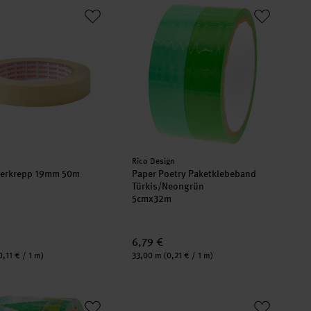
m
alerkrepp 19mm 50m
Paper Poetry Paketklebeband Türkis
er:
Hersteller:
Rico Design
lerkrepp 19mm 50m
Paper Poetry Paketklebeband
Türkis/Neongrün
5cmx32m
6,79 €
Inhalt:
0,11 € / 1 m)
33,00 m
(0,21 € / 1 m)
0m
oetry Paketklebeband Pixel grün
Verpackungsband 50mm