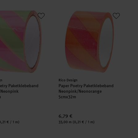
oetry Paketklebeband Pistazie/Neonpink
Paper Poetry Paketklebeband Neonp
er:
Hersteller:
gn
Rico Design
etry Paketklebeband
Paper Poetry Paketklebeband
e/Neonpink
Neonpink/Neonorange
m
5cmx32m
6,79 €
Inhalt:
0,21 € / 1 m)
33,00 m
(0,21 € / 1 m)