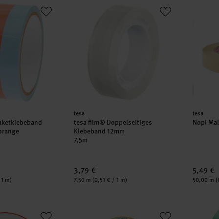
 Paketklebeband Hellblau/Neonorange
tesa film® Doppelseitiges Klebeband 12m
Nopi M
Hersteller:
Herstell
tesa
tesa
aketklebeband
tesa film® Doppelseitiges
Nopi Ma
orange
Klebeband 12mm
7,5m
3,79 €
5,49 €
Inhalt:
Inhalt:
 1 m)
7,50 m
(0,51 € / 1 m)
50,00 m
(
es Klebeband 15mm 10m
Klebeband universal doppelseitig 50mm 1
Paper P