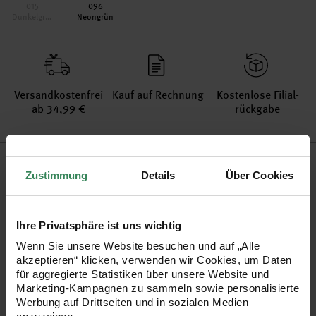
015
096
Dunkelgrau
Neongrün
Versand­kosten­frei
Kauf auf Rechnung
Kosten­lose Filial­
ab 34,99 €
rückgabe
Produktinformation
Zustimmung
Details
Über Cookies
Material
72% Baumwolle, 17% Schurwolle Merino, 11% Alpaka
Grammatur
Ihre Privatsphäre ist uns wichtig
50g
Lauflänge in m
215
Wenn Sie unsere Website besuchen und auf „Alle
akzeptieren“ klicken, verwenden wir Cookies, um Daten
Maschenprobe
24M und 30R = 10x10cm
für aggregierte Statistiken über unsere Website und
Nadelstärke in mm
4 - 4,5 mm
Marketing-Kampagnen zu sammeln sowie personalisierte
Verbrauch
Gr. 38/40 = ca. 300-350g
Werbung auf Drittseiten und in sozialen Medien