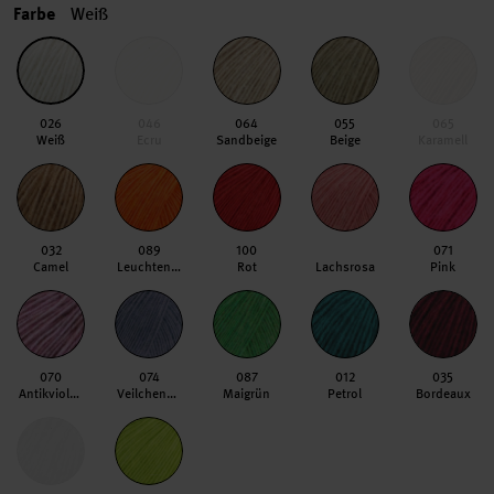
Farbe
Weiß
026
046
064
055
065
Weiß
Ecru
Sandbeige
Beige
Karamell
032
089
100
071
Camel
Leuchtendorange
Rot
Lachsrosa
Pink
070
074
087
012
035
Antikviolett
Veilchenblau
Maigrün
Petrol
Bordeaux