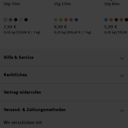
50g 110m
25g 210m
50g 80m
7,99 €
9,99 €
5,99 €
Inhalt:
Inhalt:
Inhalt:
0,05 kg
(159,80 € / 1 kg)
0,03 kg
(399,60 € / 1 kg)
0,05 kg
(119,80 
Hilfe & Service
Rechtliches
Vertrag widerrufen
Versand- & Zahlungsmethoden
Wir verschicken mit