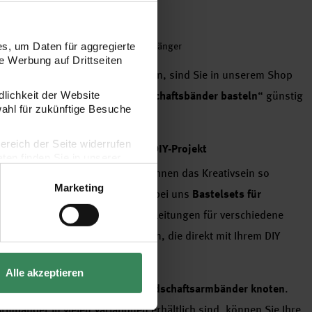
wolle)
las oder Kunststoff),
Verschlüsse
, Anhänger
s, um Daten für aggregierte
 Werbung auf Drittseiten
 dem nötigen Zubehör auszustatten, sind Sie in unserem Shop
e alles für Ihr Projekt „
Freundschaftsbänder basteln
“ günstig
dlichkeit der Website
wahl für zukünftige Besuche
dresse liefern lassen.
bereich der Seite widerrufen
mbänder kaufen – Alles für Ihr DIY-Projekt
en finden Sie in unserer
Fortgeschrittene – wir möchten Ihnen das Kreativsein so
Marketing
ch machen. Deshalb können Sie bei uns
Bastelsets für
en
, die sowohl Garne als auch Anleitungen für verschiedene
ekt für Anfänger und alle anderen, die direkt mit Ihrem DIY
Alle akzeptieren
 Schritt, wie Sie
Muster in Freundschaftsarmbänder knoten
.
rmbänder in vielen Variationen erhältlich sind, können Sie Ihre