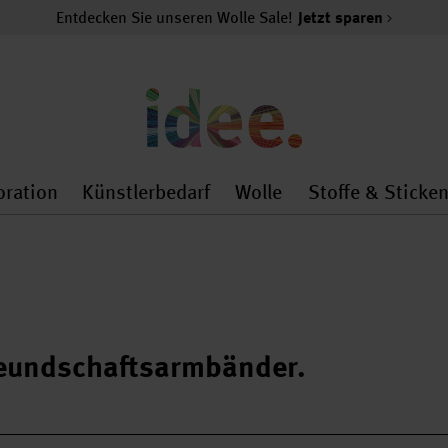
Entdecken Sie unseren Wolle Sale!
Jetzt sparen
oration
Künstlerbedarf
Wolle
Stoffe & Sticke
nMenu
al.openMenu
 general.openMenu
Dekoration general.openMenu
Künstlerbedarf general.
Wolle general.o
eundschaftsarmbänder