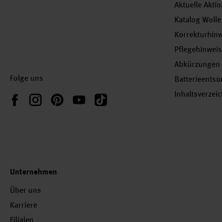
Aktuelle Akti
Katalog Wolle
Korrekturhin
Pflegehinwei
Abkürzungen
Folge uns
Batterieents
Inhaltsverzei
Instagram
Pinterest
YouTube
TikTok
Facebook
Unternehmen
Über uns
Karriere
Filialen