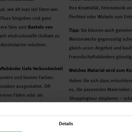
Ihre Kreativität, Feinmotorik 
al, wie alt man ist! Denn wer
Flechten oder Wickeln zum Ents
n Fluss hingeben und ganz
nsere Sets zum
Basteln von
Tipp:
Sie können auch gemei
ach eindrucksvolle Unikate zu
Meisterwerke gegenseitig schen
v durchstarten möchten.
gleich unser Angebot und kauf
Freundschaftsbändern günstig 
ftsbänder tiefe Verbundenheit
Welches Material wird zum K
Mustern und bunten Farben.
Haben Sie sich dazu entschlos
staben ausgestattet. Oft
es, die passenden Materialien 
reren Fäden oder als
Shoppingtour einplanen – schon
chaftsarmbänder
wird jedoch in
Die folgende Liste zeigt, welch
t.
benötigt werden:
Details
bolkraft