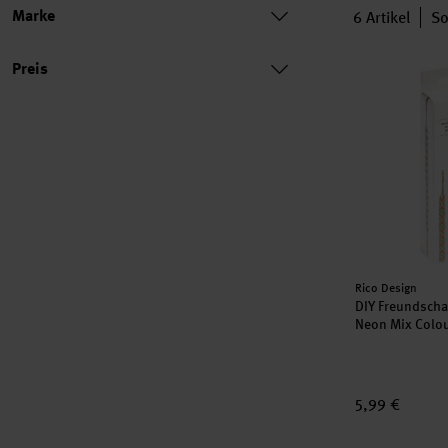
Marke
6
Artikel
So
Preis
DIY Freundsc
Preis
Hersteller:
Rico Design
DIY Freundscha
Neon Mix Colo
5,99 €