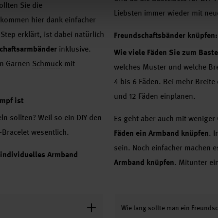
ollten Sie die
Liebsten immer wieder mit neu
 kommen hier dank einfacher
Step erklärt, ist dabei natürlich
Freundschaftsbänder knüpfen:
schaftsarmbänder
inklusive.
Wie viele Fäden Sie zum Bast
ten Garnen
Schmuck
mit
welches Muster und welche Bre
4 bis 6 Fäden. Bei mehr Breit
und 12 Fäden einplanen.
mpf ist
ln sollten? Weil so ein DIY den
Es geht aber auch mit weniger 
-Bracelet wesentlich.
Fäden ein Armband knüpfen
. 
sein. Noch einfacher machen es
individuelles Armband
Armband knüpfen
. Mitunter e
Wie lang sollte man ein Freund