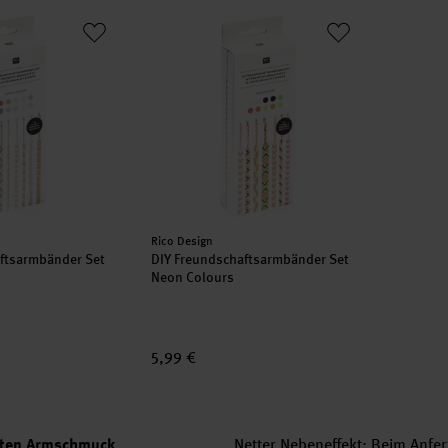
haftsarmbänder Set Pastel Colours
DIY Freundschaftsarmbänder Set Neon Col
Hersteller:
Rico Design
ftsarmbänder Set
DIY Freundschaftsarmbänder Set
Neon Colours
5,99 €
teten Armschmuck
Netter Nebeneffekt: Beim Anfer