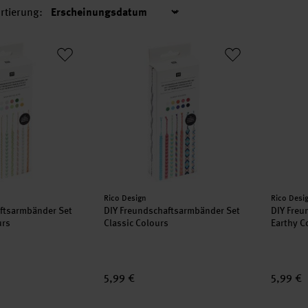
rtierung:
Sortierung
haftsarmbänder Set Neon Mix Colours
DIY Freundschaftsarmbänder Set Classic C
DIY Fre
Hersteller:
Herstell
Rico Design
Rico Desi
ftsarmbänder Set
DIY Freundschaftsarmbänder Set
DIY Freu
urs
Classic Colours
Earthy C
5,99 €
5,99 €