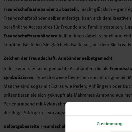
Freundschaftsarmbänder zu basteln
, macht glücklich – ganz eg
Freundschaftsbänder selber anfertigt, kann sich dem kreative
persönliche Accessoires für Freunde und Familie gestalten. U
Freundschaftsarmbändern
helfen Ihnen dabei, schnell und einf
knüpfen. Bestellen Sie gleich ein Bastelset, mit dem Sie kreati
Zeichen der Freundschaft: Armbänder selbstgemacht
Jeder kennt sie: selbstgemachte Armbänder, die als
Freundscha
symbolisieren
. Typischerweise bestechen sie mit originellen 
Manche sind sogar mit Extras wie
Perlen
, Anhängern oder Buch
präsentieren sie sich geknüpft als Makramee Armband aus meh
Perlenarmband mit Nylonschnur. Für die
klassischen Freunds
der Regel
Stickgarn
– vorzugsweise aus Baumwolle – verwende
Zustimmung
Selbstgebastelte Freundschaftsbänder: Ein Geschenk mit Sym