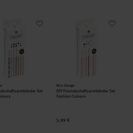
olours
undschaftsarmbänder Set Earthy Colours
DIY Freundschaftsarmbänder Set Fash
er:
Hersteller:
gn
Rico Design
ndschaftsarmbänder Set
DIY Freundschaftsarmbänder Set
olours
Fashion Colours
5,99 €