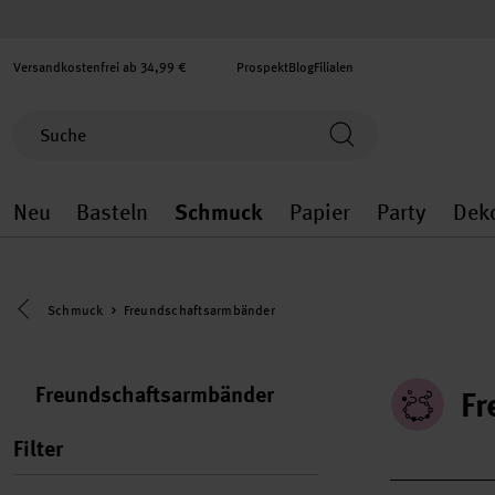
Versandkostenfrei ab 34,99 €
Prospekt
Blog
Filialen
Neu
Basteln
Schmuck
Papier
Party
Dek
Neu general.openMenu
Basteln general.openMenu
Schmuck general.ope
Papier gener
Party
Eine Kategorie zurück navigieren
Schmuck
Freundschaftsarmbänder
Freundschaftsarmbänder
Fr
Filter