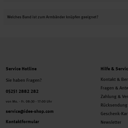
Welches Band ist zum Armbänder knüpfen geeignet?
Service Hotline
Hilfe & Servi
Kontakt & Be
Sie haben Fragen?
Fragen & Ant
Telefonnummer
05251 2882 282
Zahlung & Ve
von Mo. - Fr. 08:30 - 17:00 Uhr
Rücksendung
service@idee-shop.com
Geschenk-Kar
Kontaktformular
Newsletter