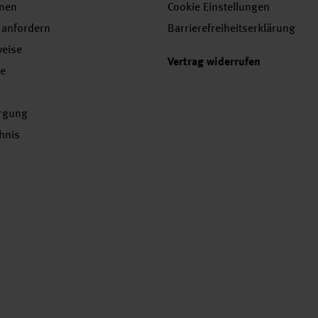
onen
Cookie Einstellungen
 anfordern
Barrierefreiheitserklärung
weise
Vertrag widerrufen
se
orgung
chnis