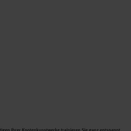
ours
tigen Ihrer Knotenkunstwerke trainieren Sie ganz entspannt