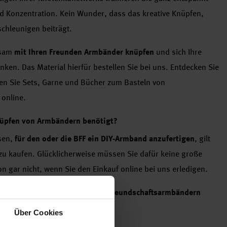
und Konzentration. Kein Wunder, dass das kreative Knüpfen,
chleunigen beiträgt.
nsam
mit Ihren Freunden Armbänder knüpfen
und sich Ihre
ken. Das Material hierfür bestellen Sie bei uns. Entdecken Sie
en Sie Sets, Garne und
Bücher
zum Basteln von
online.
nüpfen von Armbändern benötigt?
sen,
für den oder die BFF ein DIY-Armband anzufertigen
, gilt
zu kaufen. Glücklicherweise müssen Sie dafür keine große
 gar nicht, wenn Sie den Einkauf online bei uns erledigen.
e
Materialien zum Basteln von Freundschaftsarmbändern
Über Cookies