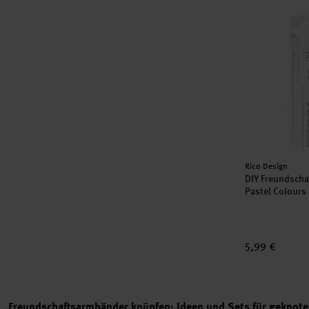
DIY Freundsc
Hersteller:
Rico Design
DIY Freundscha
Pastel Colours
5,99 €
Freundschaftsarmbänder knüpfen: Ideen und Sets für gekno