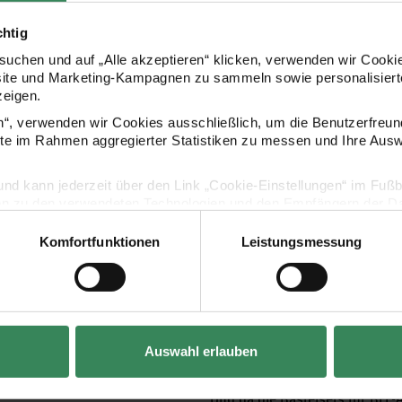
Garn (vorzugsweise aus Baum
zw. den Freund, das symbolisch
Schere
chtig
schaftsarmbänder
erfüllen
Sicherheitsnadeln
Optional: Perlen (aus Holz, G
uchen und auf „Alle akzeptieren“ klicken, verwenden wir Cookie
eundschaftsbänder viel mehr
site und Marketing-Kampagnen zu sammeln sowie personalisierte
enge Verbundenheit, Vertrauen
Um Ihre Kreativ-Werkstatt mit
zeigen.
goldrichtig. Denn hier können Si
en“, verwenden wir Cookies ausschließlich, um die Benutzerfreun
ite im Rahmen aggregierter Statistiken zu messen und Ihre Aus
bestellen und an Ihre Wunscha
n Volltreffer landen. Ob zum
lig und kann jederzeit über den Link „Cookie-Einstellungen“ im Fuß
für den Alltag oder als
Bastelsets für Freundschaftsar
en zu den verwendeten Technologien und den Empfängern der Dat
machtes Armband
an Freunde
Ganz gleich, ob Anfänger oder 
Komfortfunktionen
Leistungsmessung
einfach und bequem wie mögli
Vertrag widerrufen
Freundschaftsarmbänder kauf
 individuell gestalten
Knüpftechniken enthalten. Perf
ie nicht nur allerlei Farben,
starten möchten.
ob Sie sich fürs
Flechten,
Auswahl erlauben
rschiedliche Designs.
Die Anleitung erklärt Schritt für
Und da die Bastelsets für BFF-A